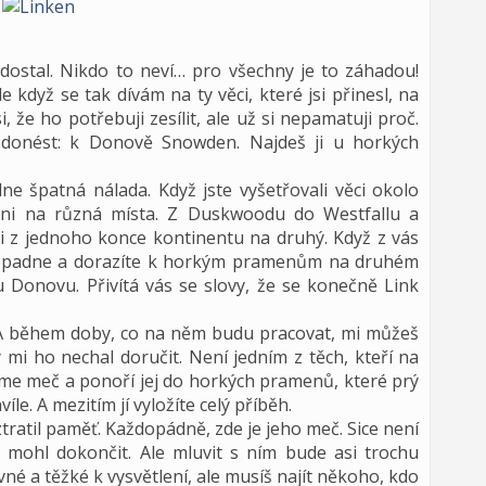
 dostal. Nikdo to neví… pro všechny je to záhadou!
dyž se tak dívám na ty věci, které jsi přinesl, na
 že ho potřebuji zesílit, ale už si nepamatuji proč.
 donést: k Donově Snowden. Najdeš ji u horkých
e špatná nálada. Když jste vyšetřovali věci okolo
íláni na různá místa. Z Duskwoodu do Westfallu a
ni z jednoho konce kontinentu na druhý. Když z vás
 opadne a dorazíte k horkým pramenům na druhém
u Donovu. Přivítá vás se slovy, že se konečně Link
A během doby, co na něm budu pracovat, mi můžeš
 mi ho nechal doručit. Není jedním z těch, kteří na
zme meč a ponoří jej do horkých pramenů, které prý
e. A mezitím jí vyložíte celý příběh.
atil paměť. Každopádně, zde je jeho meč. Sice není
mohl dokončit. Ale mluvit s ním bude asi trochu
vné a těžké k vysvětlení, ale musíš najít někoho, kdo