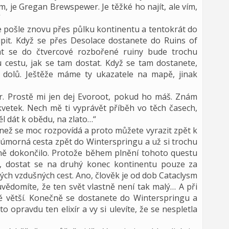
nám, je Gregan Brewspewer. Je těžké ho najít, ale vím,
“
ice pošle znovu přes půlku kontinentu a tentokrát do
pit. Když se přes Desolace dostanete do Ruins of
stat se do čtvercové rozbořené ruiny bude trochu
 cestu, jak se tam dostat. Když se tam dostanete,
u dolů. Ještěže máme ty ukazatele na mapě, jinak
xir. Prostě mi jen dej Evoroot, pokud ho máš. Znám
etek. Nech mě ti vyprávět příběh vo těch časech,
ěl dát k obědu, na zlato…“
i, než se moc rozpovídá a proto můžete vyrazit zpět k
úmorná cesta zpět do Winterspringu a už si trochu
astně dokončilo. Protože během plnění tohoto questu
je, dostat se na druhý konec kontinentu pouze za
h vzdušných cest. Ano, člověk je od dob Cataclysm
uvědomíte, že ten svět vlastně není tak malý… A při
ště větší. Konečně se dostanete do Winterspringu a
to opravdu ten elixír a vy si ulevíte, že se nespletla