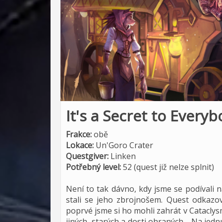
It's a Secret to Every
Frakce:
obě
Lokace:
Un'Goro Crater
Questgiver:
Linken
Potřebný level:
52 (quest již nelze splnit)
Není to tak dávno, kdy jsme se podívali
stali se jeho zbrojnošem. Quest odkazo
poprvé jsme si ho mohli zahrát v Catacly
jiných, starých a dosti ohraných… Na jednu