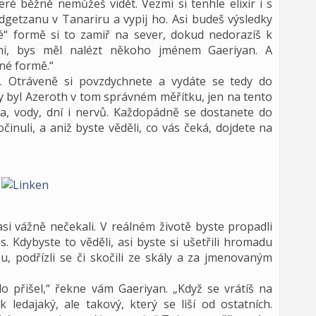
teré běžně nemůžeš vidět. Vezmi si tenhle elixír i s
etzanu v Tanariru a vypij ho. Asi budeš výsledky
iné“ formě si to zamiř na sever, dokud nedorazíš k
i, bys měl nalézt někoho jménem Gaeriyan. A
iné formě.“
. Otráveně si povzdychnete a vydáte se tedy do
 byl Azeroth v tom správném měřítku, jen na tento
dla, vody, dní i nervů. Každopádně se dostanete do
očinuli, a aniž byste věděli, co vás čeká, dojdete na
 asi vážně nečekali. V reálném životě byste propadli
. Kdybyste to věděli, asi byste si ušetřili hromadu
u, podřízli se či skočili ze skály a za jmenovaným
 přišel,“ řekne vám Gaeriyan. „Když se vrátíš na
 ledajaký, ale takový, který se liší od ostatních.