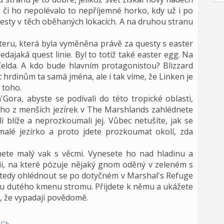
e či ho nepolévalo to nepříjemné horko, kdy už i po
uesty v těch oběhaných lokacích. A na druhou stranu
ateru, která byla vyměněna právě za questy s easter
dajaká quest linie. Byl to totiž také easter egg. Na
elda. A kdo bude hlavním protagonistou? Blizzard
rdinům ta samá jména, ale i tak víme, že Linken je
 toho.
Gora, abyste se podívali do této tropické oblasti,
ho z menších jezírek v The Marshlands zahlédnete
i blíže a neprozkoumali jej. Vůbec netušíte, jak se
malé jezírko a proto jdete prozkoumat okolí, zda
nete malý vak s věcmi. Vynesete ho nad hladinu a
fii, na které pózuje nějaký gnom oděný v zeleném s
tedy ohlédnout se po dotyčném v Marshal's Refuge
u dutého kmenu stromu. Přijdete k němu a ukážete
e, že vypadají povědomě.