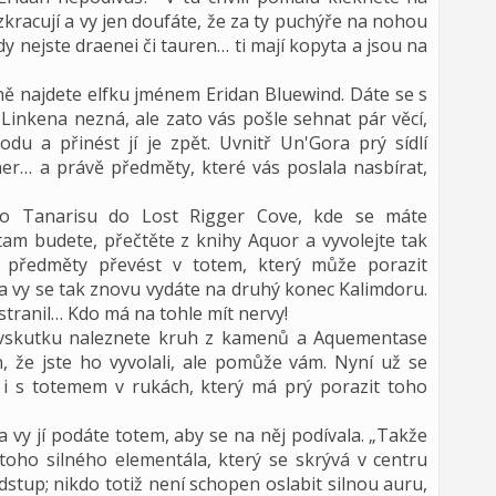
zkracují a vy jen doufáte, že za ty puchýře na nohou
y nejste draenei či tauren… ti mají kopyta a jsou na
ě najdete elfku jménem Eridan Bluewind. Dáte se s
ice Linkena nezná, ale zato vás pošle sehnat pár věcí,
du a přinést jí je zpět. Uvnitř Un'Gora prý sídlí
ner… a právě předměty, které vás poslala nasbírat,
 do Tanarisu do Lost Rigger Cove, kde se máte
m budete, přečtěte z knihy Aquor a vyvolejte tak
é předměty převést v totem, který může porazit
 vy se tak znovu vydáte na druhý konec Kalimdoru.
stranil… Kdo má na tohle mít nervy!
vskutku naleznete kruh z kamenů a Aquementase
, že jste ho vyvolali, ale pomůže vám. Nyní už se
 i s totemem v rukách, který má prý porazit toho
 a vy jí podáte totem, aby se na něj podívala. „Takže
toho silného elementála, který se skrývá v centru
stup; nikdo totiž není schopen oslabit silnou auru,