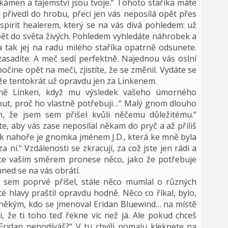
 kámen a tajemství jsou tvoje.“ Tohoto staříka máte
 přivedl do hrobu, přeci jen vás neposílá opět přes
 spirit healerem, který se na vás dívá pohledem: už
zpět do světa živých. Pohledem vyhledáte náhrobek a
 a tak jej na radu milého staříka opatrně odsunete.
asadíte. A meč sedí perfektně. Najednou vás oslní
očine opět na meči, zjistíte, že se změnil. Vydáte se
 že tentokrát už opravdu jen za Linkenem.
eně Linken, když mu výsledek vašeho úmorného
out, proč ho vlastně potřebuji…“ Malý gnom dlouho
m, že jsem sem přišel kvůli něčemu důležitému.“
e, aby vás zase neposílal někam do pryč a až příliš
ek nahoře je gnomka jménem J.D., která ke mně byla
a ní.“ Vzdálenosti se zkracují, za což jste jen rádi a
 Sice vaším směrem pronese něco, jako že potřebuje
ned se na vás obrátí.
ž sem poprvé přišel, stále něco mumlal o různých
 hlavy praštil opravdu hodně. Něco co říkal, bylo,
s někým, kdo se jmenoval Eridan Bluewind… na místě
 že ti toho teď řekne víc než já. Ale pokud chceš
ridan nepodíváš?“ V tu chvíli pomalu kleknete na