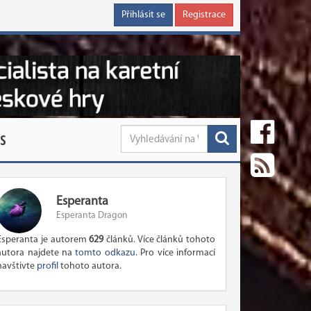
Přihlásit se
Registrace
S
Esperanta
Esperanta Dragon
Esperanta je autorem
629
článků. Více článků tohoto
autora najdete na
tomto odkazu
. Pro více informací
navštivte
profil
tohoto autora.