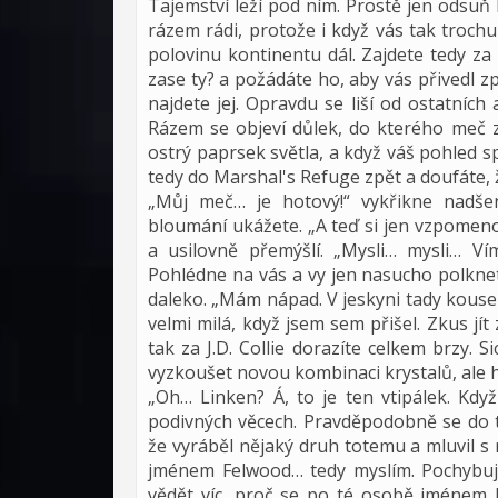
Tajemství leží pod ním. Prostě jen odsuň
rázem rádi, protože i když vás tak trochu
polovinu kontinentu dál. Zajdete tedy za
zase ty? a požádáte ho, aby vás přivedl 
najdete jej. Opravdu se liší od ostatních
Rázem se objeví důlek, do kterého meč z
ostrý paprsek světla, a když váš pohled sp
tedy do Marshal's Refuge zpět a doufáte,
„Můj meč… je hotový!“ vykřikne nadš
bloumání ukážete. „A teď si jen vzpomen
a usilovně přemýšlí. „Mysli… mysli… Ví
Pohlédne na vás a vy jen nasucho polknet
daleko. „Mám nápad. V jeskyni tady kous
velmi milá, když jsem sem přišel. Zkus jít z
tak za J.D. Collie dorazíte celkem brzy.
vyzkoušet novou kombinaci krystalů, ale h
„Oh… Linken? Á, to je ten vtipálek. Kdy
podivných věcech. Pravděpodobně se do té
že vyráběl nějaký druh totemu a mluvil 
jménem Felwood… tedy myslím. Pochybuji,
vědět víc, proč se po té osobě jménem E