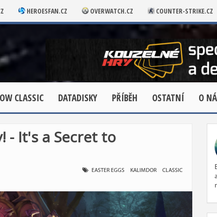
CZ
HEROESFAN.CZ
OVERWATCH.CZ
COUNTER-STRIKE.CZ
OW CLASSIC
DATADISKY
PŘÍBĚH
OSTATNÍ
O NÁ
 - It's a Secret to
EASTER EGGS
KALIMDOR
CLASSIC