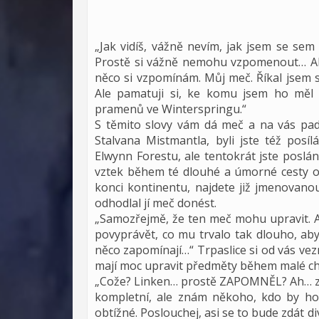
„Jak vidíš, vážně nevím, jak jsem se sem
Prostě si vážně nemohu vzpomenout… Ale k
něco si vzpomínám. Můj meč. Říkal jsem si,
Ale pamatuji si, ke komu jsem ho měl
pramenů ve Winterspringu.“
S těmito slovy vám dá meč a na vás padn
Stalvana Mistmantla, byli jste též pos
Elwynn Forestu, ale tentokrát jste poslá
vztek během té dlouhé a úmorné cesty
konci kontinentu, najdete již jmenovano
odhodlal jí meč donést.
„Samozřejmě, že ten meč mohu upravit. 
povyprávět, co mu trvalo tak dlouho, aby
něco zapomínají…“ Trpaslice si od vás ve
mají moc upravit předměty během malé chvíl
„Cože? Linken… prostě ZAPOMNĚL? Ah… ztr
kompletní, ale znám někoho, kdo by ho 
obtížné. Poslouchej, asi se to bude zdát di