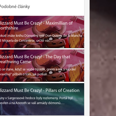
Podobné články
lizzard Must Be Crazy! - Maximillian of
orthshire
okud znáte knihu Důmyslný rytíř Don Quijote de la Mancha
d Miguela de Cervantese, určitě vás…
lizzard Must Be Crazy! - The Day that
eathwing Came
o se stane, když se sejde trpaslík, gnom a ork a vypráví
pravdivý" příběh o tom, jak potkali…
lizzard Must Be Crazy! - Pillars of Creation
uny v Sargerasově hrobce byly rozlomeny. Portál byl
tevřen a na Azeroth se valí armády démonů.…