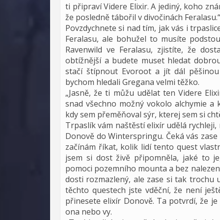
ti připraví Videre Elixir. A jediný, koho z
že posledně tábořil v divočinách Feralasu.
Povzdychnete si nad tím, jak vás i trpasl
Feralasu, ale bohužel to musíte podstou
Ravenwild ve Feralasu, zjistíte, že do
obtížnější a budete muset hledat dobrou
stačí štípnout Evoroot a jít dál pěšino
bychom hledali Gregana velmi těžko.
„Jasně, že ti můžu udělat ten Videre Eli
snad všechno možný vokolo alchymie a kv
kdy sem přeměňoval sýr, kterej sem si cht
Trpaslík vám naštěstí elixír udělá rychlej
Donově do Winterspringu. Čeká vás zase 
začínám říkat, kolik lidí tento quest vl
jsem si dost živě připomněla, jaké to 
pomoci pozemního mounta a bez nalezenýc
dosti rozmazlený, ale zase si tak trochu 
těchto questech jste vděční, že není je
přinesete elixír Donově. Ta potvrdí, že je 
ona nebo vy.