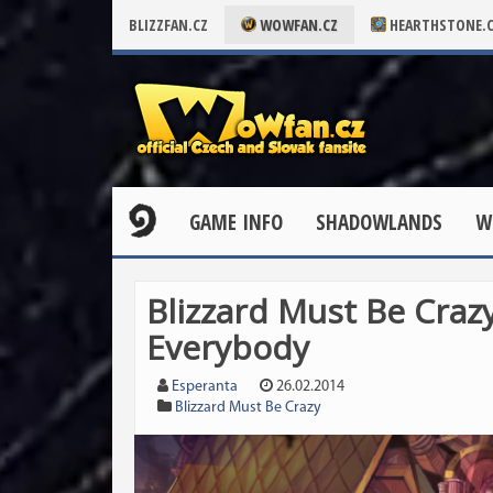
BLIZZFAN.CZ
WOWFAN.CZ
HEARTHSTONE.
GAME INFO
SHADOWLANDS
W
Blizzard Must Be Crazy!
Everybody
Esperanta
26.02.2014
Blizzard Must Be Crazy