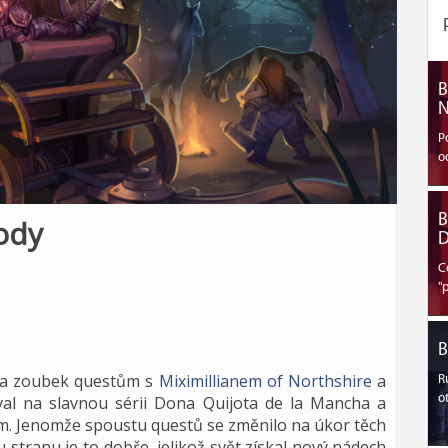
B
N
P
o
B
body
D
C
"
B
 na zoubek questům s
Miximillianem of Northshire
a
R
val na slavnou sérii Dona Quijota de la Mancha a
o
sm. Jenomže spoustu questů se změnilo na úkor těch
 stranu je to dobře, jelikož svět získal nový nádech