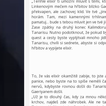
„Tenhle elixír ti umožní mluvit s těmi, k
Linkenovým mečem na hřbitov blízko Gadg
překvapen, ale zachovej klid. Ve tvé „j
horám. Tam, mezi kamennými trhlinam
pamatuj… bude s tebou mluvit jen ve tvé j
Zase zpátky na druhý konec Kalimdoru
Tanarisu. Nutno podotknout, že pokud by
quest a cesty byste vyplýtvali mnoho jí
Tanarisu, chvíli si sednete, abyste si odp
hřbitov a vypijete elixír.
To, že vás elixír okamžitě zabije, to jste
panice, nebo byste na to spíše neměli čas
nervů, kdybyste rovnou došli do Tanaris
Gaeriyanem došli.
„Už je to dlouhý čas, kdy za mnou někdo
krchov, najdeš zde náhrobek. Ale ne tak