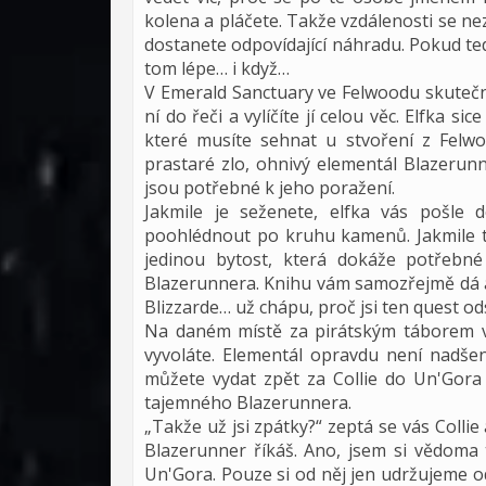
kolena a pláčete. Takže vzdálenosti se ne
dostanete odpovídající náhradu. Pokud ted
tom lépe… i když…
V Emerald Sanctuary ve Felwoodu skutečn
ní do řeči a vylíčíte jí celou věc. Elfka s
které musíte sehnat u stvoření z Felwoo
prastaré zlo, ohnivý elementál Blazerun
jsou potřebné k jeho poražení.
Jakmile je seženete, elfka vás pošle
poohlédnout po kruhu kamenů. Jakmile ta
jedinou bytost, která dokáže potřebn
Blazerunnera. Knihu vám samozřejmě dá a
Blizzarde… už chápu, proč jsi ten quest od
Na daném místě za pirátským táborem 
vyvoláte. Elementál opravdu není nadšen
můžete vydat zpět za Collie do Un'Gora
tajemného Blazerunnera.
„Takže už jsi zpátky?“ zeptá se vás Collie
Blazerunner říkáš. Ano, jsem si vědoma 
Un'Gora. Pouze si od něj jen udržujeme od