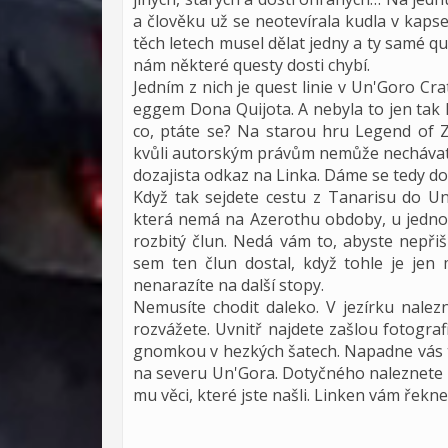
a člověku už se neotevírala kudla v kaps
těch letech musel dělat jedny a ty samé q
nám některé questy dosti chybí.
Jedním z nich je quest linie v Un'Goro Cr
eggem Dona Quijota. A nebyla to jen tak le
co, ptáte se? Na starou hru Legend of Z
kvůli autorským právům nemůže nechávat h
dozajista odkaz na Linka. Dáme se tedy do
Když tak sejdete cestu z Tanarisu do Un'
která nemá na Azerothu obdoby, u jedno
rozbitý člun. Nedá vám to, abyste nepřišl
sem ten člun dostal, když tohle je jen 
nenarazíte na další stopy.
Nemusíte chodit daleko. V jezírku nalez
rozvážete. Uvnitř najdete zašlou fotogra
gnomkou v hezkých šatech. Napadne vás 
na severu Un'Gora. Dotyčného naleznete 
mu věci, které jste našli. Linken vám řekn