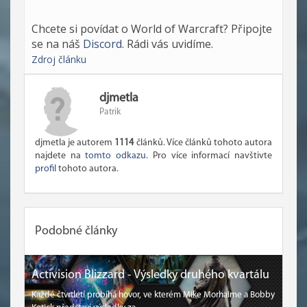
Chcete si povídat o World of Warcraft? Připojte
se na náš
Discord
. Rádi vás uvidíme.
Zdroj článku
djmetla
Patrik
djmetla je autorem
1114
článků. Více článků tohoto autora
najdete na
tomto odkazu
. Pro více informací navštivte
profil
tohoto autora.
Podobné články
Activision Blizzard - Výsledky druhého kvartálu
Každé čtvrtletí probíhá hovor, ve kterém Mike Morhaime a Bobby