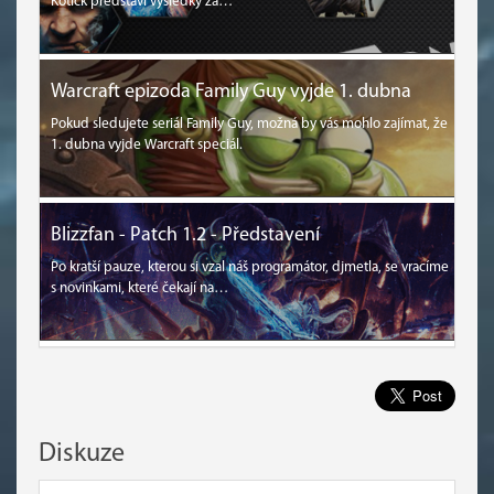
Kotick představí výsledky za…
Warcraft epizoda Family Guy vyjde 1. dubna
Pokud sledujete seriál Family Guy, možná by vás mohlo zajímat, že
1. dubna vyjde Warcraft speciál.
Blizzfan - Patch 1.2 - Představení
Po kratší pauze, kterou si vzal náš programátor, djmetla, se vracíme
s novinkami, které čekají na…
Diskuze