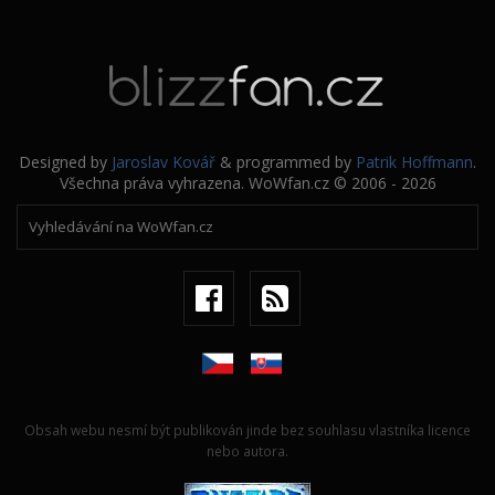
Designed by
Jaroslav Kovář
& programmed by
Patrik Hoffmann
.
Všechna práva vyhrazena. WoWfan.cz © 2006 - 2026
Obsah webu nesmí být publikován jinde bez souhlasu vlastníka licence
nebo autora.