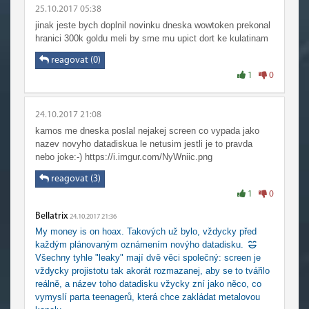
25.10.2017 05:38
jinak jeste bych doplnil novinku dneska wowtoken prekonal
hranici 300k goldu meli by sme mu upict dort ke kulatinam
reagovat (0)
1
0
24.10.2017 21:08
kamos me dneska poslal nejakej screen co vypada jako
nazev novyho datadiskua le netusim jestli je to pravda
nebo joke:-) https://i.imgur.com/NyWniic.png
reagovat (3)
1
0
Bellatrix
24.10.2017 21:36
My money is on hoax. Takových už bylo, vždycky před
každým plánovaným oznámením novýho datadisku.
Všechny tyhle "leaky" mají dvě věci společný: screen je
vždycky projistotu tak akorát rozmazanej, aby se to tvářilo
reálně, a název toho datadisku vžycky zní jako něco, co
vymyslí parta teenagerů, která chce zakládat metalovou