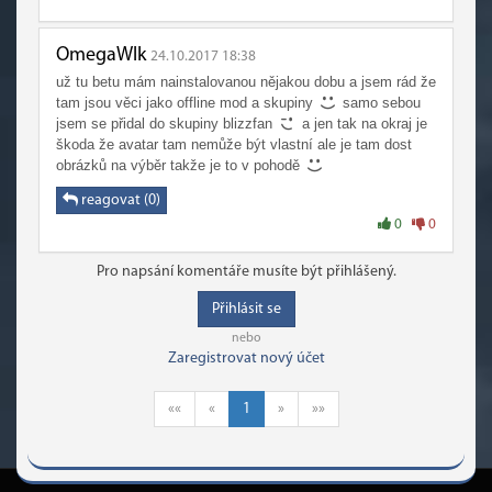
OmegaWlk
24.10.2017 18:38
už tu betu mám nainstalovanou nějakou dobu a jsem rád že
tam jsou věci jako offline mod a skupiny
samo sebou
jsem se přidal do skupiny blizzfan
a jen tak na okraj je
škoda že avatar tam nemůže být vlastní ale je tam dost
obrázků na výběr takže je to v pohodě
reagovat (0)
0
0
Pro napsání komentáře musíte být přihlášený.
Přihlásit se
nebo
Zaregistrovat nový účet
««
«
1
»
»»