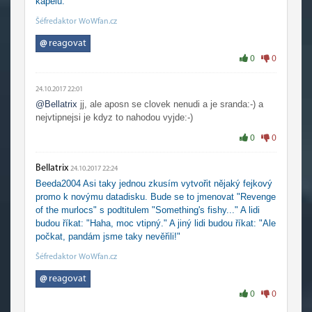
kapelu.
Šéfredaktor WoWfan.cz
@
reagovat
0
0
24.10.2017 22:01
@Bellatrix
jj, ale aposn se clovek nenudi a je sranda:-) a
nejvtipnejsi je kdyz to nahodou vyjde:-)
0
0
Bellatrix
24.10.2017 22:24
Beeda2004 Asi taky jednou zkusím vytvořit nějaký fejkový
promo k novýmu datadisku. Bude se to jmenovat "Revenge
of the murlocs" s podtitulem "Something's fishy..." A lidi
budou říkat: "Haha, moc vtipný." A jiný lidi budou říkat: "Ale
počkat, pandám jsme taky nevěřili!"
Šéfredaktor WoWfan.cz
@
reagovat
0
0