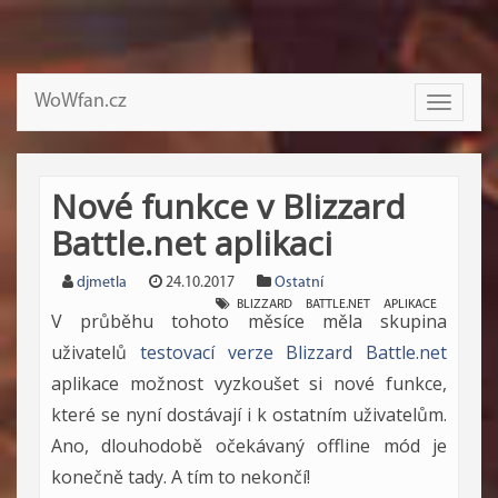
WoWfan.cz
Toggle
navigati
Nové funkce v Blizzard
Battle.net aplikaci
djmetla
24.10.2017
Ostatní
BLIZZARD
BATTLE.NET
APLIKACE
V průběhu tohoto měsíce měla skupina
uživatelů
testovací verze Blizzard Battle.net
aplikace možnost vyzkoušet si nové funkce,
které se nyní dostávají i k ostatním uživatelům.
Ano, dlouhodobě očekávaný offline mód je
konečně tady. A tím to nekončí!