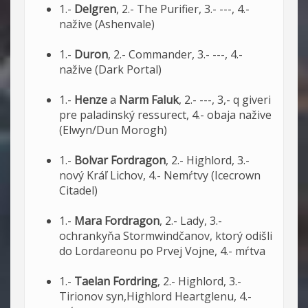
1.-
Delgren
, 2.- The Purifier, 3.- ---, 4.-
nažive (Ashenvale)
1.-
Duron
, 2.- Commander, 3.- ---, 4.-
nažive (Dark Portal)
1.-
Henze
a
Narm Faluk
, 2.- ---, 3,- q giveri
pre paladinský ressurect, 4.- obaja nažive
(Elwyn/Dun Morogh)
1.-
Bolvar Fordragon
, 2.- Highlord, 3.-
nový Kráľ Lichov, 4.- Nemŕtvy (Icecrown
Citadel)
1.-
Mara Fordragon
, 2.- Lady, 3.-
ochrankyňa Stormwindčanov, ktorý odišli
do Lordareonu po Prvej Vojne, 4.- mŕtva
1.-
Taelan Fordring
, 2.- Highlord, 3.-
Tirionov syn,Highlord Heartglenu, 4.-