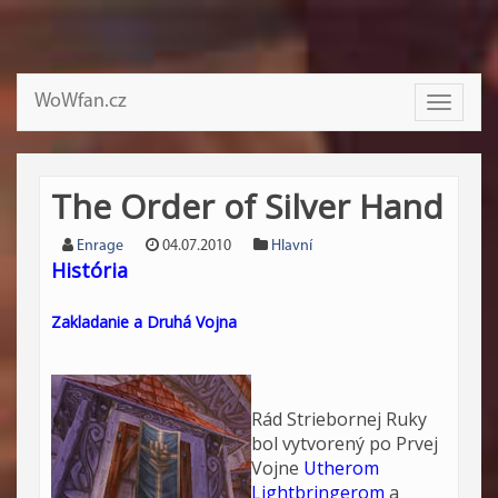
WoWfan.cz
Toggle
navigati
The Order of Silver Hand
Enrage
04.07.2010
Hlavní
História
Zakladanie a Druhá Vojna
Rád Striebornej Ruky
bol vytvorený po Prvej
Vojne
Utherom
Lightbringerom
a