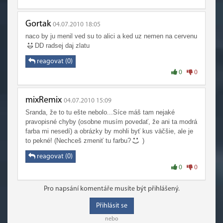
Gortak
04.07.2010 18:05
naco by ju menil ved su to alici a ked uz nemen na cervenu
DD radsej daj zlatu
reagovat (0)
0
0
mixRemix
04.07.2010 15:09
Sranda, že to tu ešte nebolo...Síce máš tam nejaké
pravopisné chyby (osobne musím povedať, že ani ta modrá
farba mi nesedí) a obrázky by mohli byť kus väčšie, ale je
to pekné! (Nechceš zmeniť tu farbu?
)
reagovat (0)
0
0
Pro napsání komentáře musíte být přihlášený.
Přihlásit se
nebo