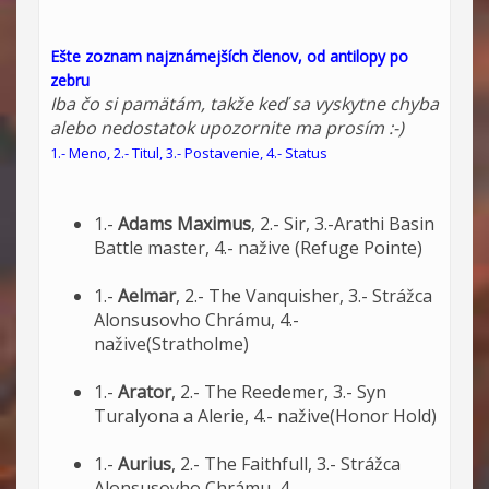
Ešte zoznam najznámejších členov, od antilopy po
zebru
Iba čo si pamätám, takže keď sa vyskytne chyba
alebo nedostatok upozornite ma prosím :-)
1.- Meno, 2.- Titul, 3.- Postavenie, 4.- Status
1.-
Adams Maximus
, 2.- Sir, 3.-Arathi Basin
Battle master, 4.- nažive (Refuge Pointe)
1.-
Aelmar
, 2.- The Vanquisher, 3.- Strážca
Alonsusovho Chrámu, 4.-
nažive(Stratholme)
1.-
Arator
, 2.- The Reedemer, 3.- Syn
Turalyona a Alerie, 4.- nažive(Honor Hold)
1.-
Aurius
, 2.- The Faithfull, 3.- Strážca
Alonsusovho Chrámu, 4.-