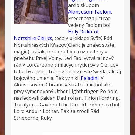
arcibiskupom
Alonsusom Faolom
.
Predchádzajúci rád
vedený Faolom bol
Holy Order of
Nortshire Clerics
, teda v preklade Svätý Rád
Nortshireských Kňazov(Cleric je znalec svätej
mágie), avšak, tento rád bol rozpustený v
priebehu Prvej Vojny. Keď Faol vytváral nový
rád v Lordareone z mladých rytierov a Clericov
toho bývalého, trénoval ich v ceste Svetla, ale aj
bojového umenia. Tak vznikli
Paladini
. V
Alonsusovom Chráme v Stratholme bol ako
prvý vymenovaný Uther Lightbringer. Po ňom
nasledovali Saidan Dathrohan, Tirion Fordring,
Turalyon a Gavinrad the Dire, ktorého navrhol
Lord Anduin Lothar. Tak sa zrodil Rád
Striebornej Ruky.