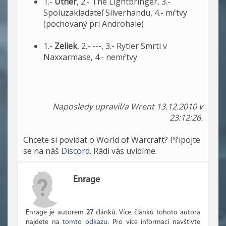
1.-
Uther
, 2.- The Lightbringer, 3.-
Spoluzakladateľ Silverhandu, 4.- mŕtvy
(pochovaný pri Androhale)
1.-
Zeliek
, 2.- ---, 3.- Rytier Smrti v
Naxxarmase, 4.- nemŕtvy
Naposledy upravil/a Wrent 13.12.2010 v
23:12:26.
Chcete si povídat o World of Warcraft? Připojte
se na náš
Discord
. Rádi vás uvidíme.
Enrage
Enrage je autorem
27
článků. Více článků tohoto autora
najdete na
tomto odkazu
. Pro více informací navštivte