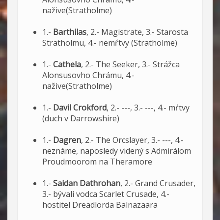
nažive(Stratholme)
1.-
Barthilas
, 2.- Magistrate, 3.- Starosta
Stratholmu, 4.- nemŕtvy (Stratholme)
1.-
Cathela
, 2.- The Seeker, 3.- Strážca
Alonsusovho Chrámu, 4.-
nažive(Stratholme)
1.-
Davil Crokford
, 2.- ---, 3.- ---, 4.- mŕtvy
(duch v Darrowshire)
1.-
Dagren
, 2.- The Orcslayer, 3.- ---, 4.-
neznáme, naposledy videný s Admirálom
Proudmoorom na Theramore
1.-
Saidan Dathrohan
, 2.- Grand Crusader,
3.- bývali vodca Scarlet Crusade, 4.-
hostitel Dreadlorda Balnazaara