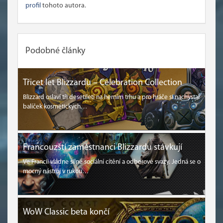
profil
tohoto autora.
Podobné články
Třicet let Blizzardu – Celebration Collection
Blizzard oslaví tři desetiletí na herním trhu a pro hráče si nachystal
balíček kosmetických…
Francouzští zaměstnanci Blizzardu stávkují
Ve Francii vládne silné sociální cítění a odborové svazy. Jedná se o
mocný nástroj v rukou…
WoW Classic beta končí