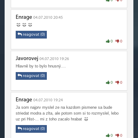
0
0
Enrage
04.07.2010 20:45
reagovat (0)
0
0
Javorovej
04.07.2010 19:26
Hlavně by to bylo hnusný....
reagovat (0)
0
0
Enrage
04.07.2010 19:24
Ja som najprv myslel ze na kazdom pismene sa bude
striedat modra a zlta, ale potom som si to rozmyslel, lebo
uz pri Hist-... mi z toho zacalo hrabat
reagovat (0)
0
0