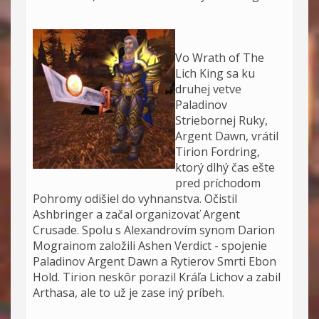
Vo Wrath of The
Lich King sa ku
druhej vetve
Paladinov
Striebornej Ruky,
Argent Dawn, vrátil
Tirion Fordring,
ktorý dlhý čas ešte
pred príchodom
Pohromy odišiel do vyhnanstva. Očistil
Ashbringer a začal organizovať Argent
Crusade. Spolu s Alexandrovím synom Darion
Mograinom založili Ashen Verdict - spojenie
Paladinov Argent Dawn a Rytierov Smrti Ebon
Hold. Tirion neskôr porazil Kráľa Lichov a zabil
Arthasa, ale to už je zase iný príbeh.