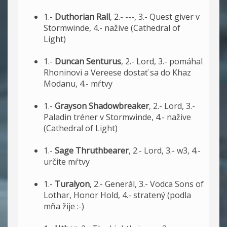
1.-
Duthorian Rall
, 2.- ---, 3.- Quest giver v
Stormwinde, 4.- nažive (Cathedral of
Light)
1.-
Duncan Senturus
, 2.- Lord, 3.- pomáhal
Rhoninovi a Vereese dostať sa do Khaz
Modanu, 4.- mŕtvy
1.-
Grayson Shadowbreaker
, 2.- Lord, 3.-
Paladin tréner v Stormwinde, 4.- nažive
(Cathedral of Light)
1.-
Sage Thruthbearer
, 2.- Lord, 3.- w3, 4.-
určite mŕtvy
1.-
Turalyon
, 2.- Generál, 3.- Vodca Sons of
Lothar, Honor Hold, 4.- stratený (podla
mňa žije :-)