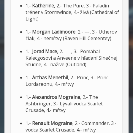
1.-
Katherine
, 2.- The Pure, 3.- Paladin
tréner v Stormwinde, 4.- živá (Cathedral of
Light)
1.-
Morgan Ladimoore
, 2.- ---, 3.- Utherov
žiak, 4.- nemŕtvy (Raven Hill Cementey)
1.-
Jorad Mace
, 2.- ---, 3.- Pomáhal
Kalecgosovi a Anveene v hľadaní Slnečnej
Studne, 4.- nažive (Outland)
1.-
Arthas Menethil
, 2.- Princ, 3.- Princ
Lordareonu, 4.- mŕtvy
1.-
Alexandros Mograine
, 2.- The
Ashbringer, 3.- bývali vodca Scarlet
Crusade, 4.- mŕtvy
1.-
Renault Mograine
, 2.- Commander, 3.-
vodca Scarlet Crusade, 4.- mŕtvy