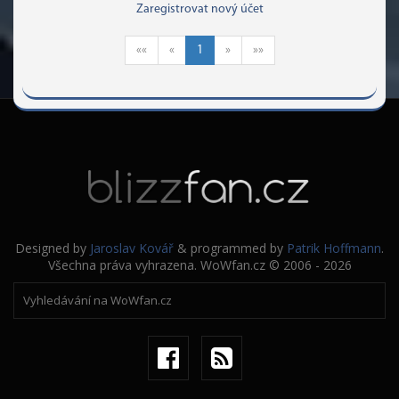
Zaregistrovat nový účet
««
«
1
»
»»
Designed by
Jaroslav Kovář
& programmed by
Patrik Hoffmann
.
Všechna práva vyhrazena. WoWfan.cz © 2006 - 2026