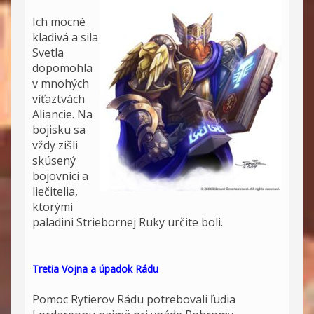
Ich mocné
kladivá a sila
Svetla
dopomohla
v mnohých
víťaztvách
Aliancie. Na
bojisku sa
vždy zišli
skúsený
bojovníci a
liečitelia,
ktorými
paladini Striebornej Ruky určite boli.
Tretia Vojna a úpadok Rádu
Pomoc Rytierov Rádu potrebovali ľudia