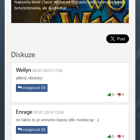
Najnovšia WoW Classic správa od Blizzardu nám oznamuje koniec
beta testovania, ale aj odhaľuje…
Diskuze
Wellyn
06.07.2010 17:56
pěkný obrázky
reagovat (0)
0
0
Enrage
05.07.2010 15:30
no takto to je omnoho lepsie (dik mordecay :-)
reagovat (0)
0
0