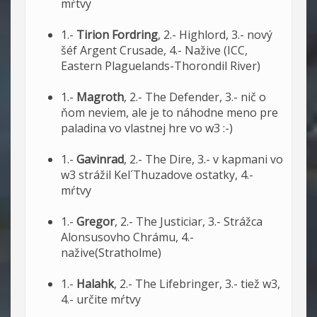
mŕtvy
1.-
Tirion Fordring
, 2.- Highlord, 3.- nový
šéf Argent Crusade, 4.- Nažive (ICC,
Eastern Plaguelands-Thorondil River)
1.-
Magroth
, 2.- The Defender, 3.- nič o
ňom neviem, ale je to náhodne meno pre
paladina vo vlastnej hre vo w3 :-)
1.-
Gavinrad
, 2.- The Dire, 3.- v kapmani vo
w3 strážil Kel´Thuzadove ostatky, 4.-
mŕtvy
1.-
Gregor
, 2.- The Justiciar, 3.- Strážca
Alonsusovho Chrámu, 4.-
nažive(Stratholme)
1.-
Halahk
, 2.- The Lifebringer, 3.- tiež w3,
4.- určite mŕtvy