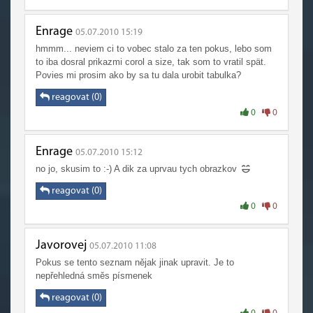
Enrage
05.07.2010 15:19
hmmm... neviem ci to vobec stalo za ten pokus, lebo som
to iba dosral prikazmi corol a size, tak som to vratil spät.
Povies mi prosim ako by sa tu dala urobit tabulka?
reagovat (0)
0
0
Enrage
05.07.2010 15:12
no jo, skusim to :-) A dik za uprvau tych obrazkov
reagovat (0)
0
0
Javorovej
05.07.2010 11:08
Pokus se tento seznam nějak jinak upravit. Je to
nepřehledná směs písmenek
reagovat (0)