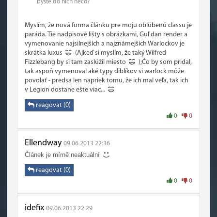
byste do nich něco?
Myslím, že nová forma článku pre moju obľúbenú classu je
paráda. Tie nadpisové lišty s obrázkami, Gul'dan render a
vymenovanie najsilnejších a najznámejších Warlockov je
skrátka luxus
(Ajkeď si myslím, že taký Wilfred
Fizzlebang by si tam zaslúžil miesto
);Čo by som pridal,
tak aspoň vymenoval aké typy diblíkov si warlock môže
povolať - predsa len napriek tomu, že ich mal veľa, tak ich
v Legion dostane ešte viac...
reagovat (0)
0
0
Ellendway
09.06.2013 22:36
Článek je mírně neaktuální
reagovat (0)
0
0
idefix
09.06.2013 22:29