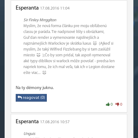
Esperanta
17.08.2016 11:04
Sir Finley Mrrgglton
Myslím, že nová forma článku pre moju obľúbenú
classu je paráda. Tie nadpisové lišty s obrázkami,
Gul'dan render a vymenovanie najsilnejších a
najznámejších Warlockov je skrátka luxus
(Ajkeď si
myslím, že taký Wilfred Fizzlebang by si tam zaslúžil
miesto
);Čo by som pridal, tak aspoň vymenoval
aké typy diblíkov si warlock môže povolať - predsa len
napriek tomu, že ich mal veľa, tak ich v Legion dostane
ešte viac...
Na ty démony juknu.
reagovat (0)
0
0
Esperanta
17.08.2016 10:57
Unguis