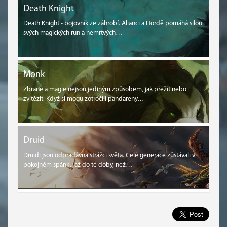
Death Knight
Death Knight - bojovník ze záhrobí. Alianci a Hordě pomáhá silou
svých magických run a nemrtvých…
Monk
Zbraně a magie nejsou jediným způsobem, jak přežít nebo
zvítězit. Když si mogu zotročili pandareny…
Druid
Druidi jsou odpradávna strážci světa. Celé generace zůstávali v
pokojném spánku až do té doby, než…