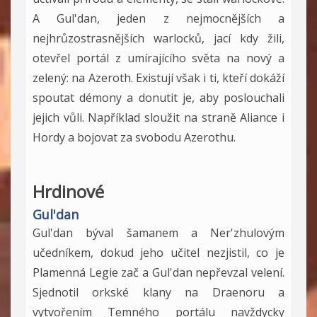
A Gul'dan, jeden z nejmocnějších a
nejhrůzostrasnějších warlocků, jací kdy žili,
otevřel portál z umírajícího světa na nový a
zelený: na Azeroth. Existují však i ti, kteří dokáží
spoutat démony a donutit je, aby poslouchali
jejich vůli. Například sloužit na straně Aliance i
Hordy a bojovat za svobodu Azerothu.
Hrdinové
Gul'dan
Gul'dan býval šamanem a Ner'zhulovým
učedníkem, dokud jeho učitel nezjistil, co je
Plamenná Legie zač a Gul'dan nepřevzal velení.
Sjednotil orkské klany na Draenoru a
vytvořením Temného portálu navždycky