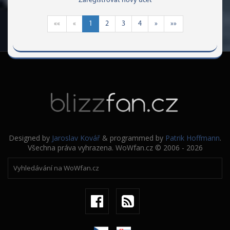
Zaregistrovat nový účet
««
«
1
2
3
4
»
»»
Designed by
Jaroslav Kovář
& programmed by
Patrik Hoffmann
.
Všechna práva vyhrazena. WoWfan.cz © 2006 - 2026