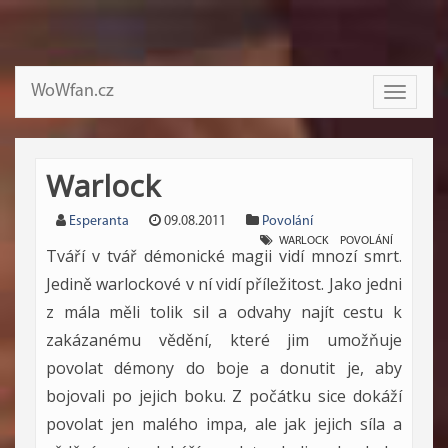
WoWfan.cz
Toggle
navigati
Warlock
Esperanta
09.08.2011
Povolání
WARLOCK
POVOLÁNÍ
Tváří v tvář démonické magii vidí mnozí smrt.
Jedině warlockové v ní vidí příležitost. Jako jedni
z mála měli tolik sil a odvahy najít cestu k
zakázanému vědění, které jim umožňuje
povolat démony do boje a donutit je, aby
bojovali po jejich boku. Z počátku sice dokáží
povolat jen malého impa, ale jak jejich síla a