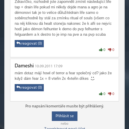
Zdravíčko, rozhodně jste zapomněli zmínit následující:life
tap + drain life pokud mi někdy dojde mana a agro je na
démonovi tak je to velice důlužitédrain life samo o
soběrozhodně by stál za zmínku ritual of souls (všem co
na něj kliknou dá healt stone)a nakonec že k afli se nejvíc
hodí jako démon felhunter k demo do pvp felhunter s
felguardem a k destro to je imp na pve a na pvp scuba
reagovat (0)
0
0
Dameshi
10.09.2011 17:09
mám dotaz májí howl of terror a fear společný cd? jako že
když dám fear 1x = 8 vteřin 2x 4vteřin díkes
reagovat (0)
0
0
Pro napsání komentáře musíte být přihlášený.
Přihlásit se
nebo