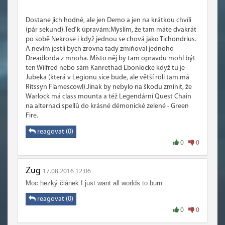
Dostane jich hodně, ale jen Demo a jen na krátkou chvíli
(pár sekund).Teď k úpravám:Myslím, že tam máte dvakrát
po sobě Nekrose i když jednou se chová jako Tichondrius.
A nevím jestli bych zrovna tady zmiňoval jednoho
Dreadlorda z mnoha. Místo něj by tam opravdu mohl být
ten Wilfred nebo sám Kanrethad Ebonlocke když tu je
Jubeka (která v Legionu sice bude, ale větší roli tam má
Ritssyn Flamescowl).Jinak by nebylo na škodu zmínit, že
Warlock má class mounta a též Legendární Quest Chain
na alternaci spellů do krásné démonické zelené - Green
Fire.
reagovat (0)
0
0
Zug
17.08.2016 12:06
Moc hezký článek.I just want all worlds to burn.
reagovat (0)
0
0