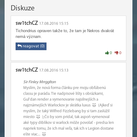
Diskuze
sw1tchCZ
17.08.2016 15:15
Tichondrius opraven takže to, že tam je Nekros dvakrát
nemá význam.
reagovat (0)
0
0
sw1tchCZ
17.08.2016 15:13
Sir Finley Mrrgglton
Myslím, že nová forma článku pre moju obľúbenú
classu je paráda. Tie nadpisové lišty s obrázkami,
Gul'dan render a vymenovanie najsilnejších a
najznámejších Warlockov je skrátka luxus
(Ajkeď si
myslím, že taký Wilfred Fizzlebang by si tam zaslúžil
miesto
);Čo by som pridal, tak aspoň vymenoval
aké typy diblíkov si warlock môže povolať - predsa len
napriek tomu, že ich mal veľa, tak ich v Legion dostane
ešte viac...