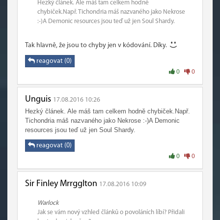
Hezký článek. Ale máš tam celkem hodně
chybiček.Např. Tichondria máš nazvaného jako Nekrose
:-)A Demonic resources jsou teď už jen Soul Shardy.
Tak hlavně, že jsou to chyby jen v kódování. Díky.
reagovat (0)
0
0
Unguis
17.08.2016 10:26
Hezký článek. Ale máš tam celkem hodně chybiček.Např.
Tichondria máš nazvaného jako Nekrose :-)A Demonic
resources jsou teď už jen Soul Shardy.
reagovat (0)
0
0
Sir Finley Mrrgglton
17.08.2016 10:09
Warlock
Jak se vám nový vzhled článků o povoláních líbí? Přidali