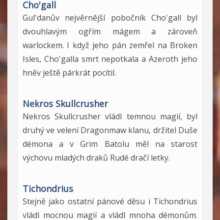
Cho'gall
Gul'danův nejvěrnější pobočník Cho'gall byl
dvouhlavým ogřím mágem a zároveň
warlockem. I když jeho pán zemřel na Broken
Isles, Cho'galla smrt nepotkala a Azeroth jeho
hněv ještě párkrát pocítil.
Nekros Skullcrusher
Nekros Skullcrusher vládl temnou magií, byl
druhý ve velení Dragonmaw klanu, držitel Duše
démona a v Grim Batolu měl na starost
výchovu mladých draků Rudé dračí letky.
Tichondrius
Stejně jako ostatní pánové děsu i Tichondrius
vládl mocnou magií a vládl mnoha démonům.