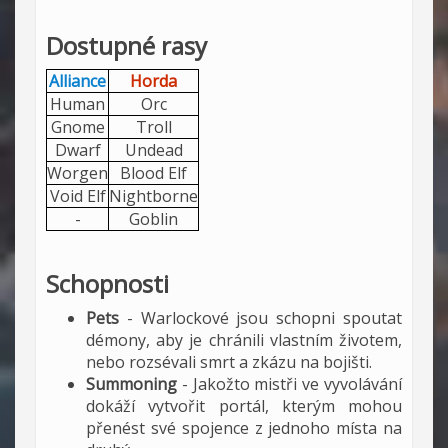
Dostupné rasy
Alliance
Horda
Human
Orc
Gnome
Troll
Dwarf
Undead
Worgen
Blood Elf
Void Elf
Nightborne
-
Goblin
Schopnosti
Pets
- Warlockové jsou schopni spoutat
démony, aby je chránili vlastním životem,
nebo rozsévali smrt a zkázu na bojišti.
Summoning
- Jakožto mistři ve vyvolávání
dokáží vytvořit portál, kterým mohou
přenést své spojence z jednoho místa na