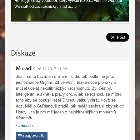
Honzaj je český youtuber, který vytváří rozličná videa o World of
Warcraft od začátečnických rad až…
Diskuze
Muradin
26.12.2017 21:08
Jestli se tu bavíme i o Staré Hordě, tak podle mě je to
jednoznačně Orgrim. Žil ve velmi těžké době pro orky a
musel udělat několik těžkých rozhodnutí. Byl čestný,
inteligentní a zkrátka pravý ork. A jak se rozhodl, že místo
toho aby se pokusil ještě Druhou válku vyhrát, když se
dozvěděl o Gul'danově zradě, tak raději zachránil zbytek cti
Hordy... to je pro mě jeden z nejoblíbenějších momentů
Warcraftu.
A pokud se tu bavíme jen o dnešní Hordě, tak to musí být
zobraziť viac
Thrall. Navrátil orky (samozřejmě s pomocí) ke starým
způsobům a dal jim nový domov.
reagovat (0)