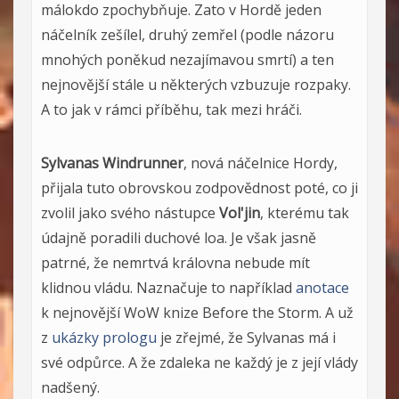
málokdo zpochybňuje. Zato v Hordě jeden
náčelník zešílel, druhý zemřel (podle názoru
mnohých poněkud nezajímavou smrtí) a ten
nejnovější stále u některých vzbuzuje rozpaky.
A to jak v rámci příběhu, tak mezi hráči.
Sylvanas Windrunner
, nová náčelnice Hordy,
přijala tuto obrovskou zodpovědnost poté, co ji
zvolil jako svého nástupce
Vol'jin
, kterému tak
údajně poradili duchové loa. Je však jasně
patrné, že nemrtvá královna nebude mít
klidnou vládu. Naznačuje to například
anotace
k nejnovější WoW knize Before the Storm. A už
z
ukázky prologu
je zřejmé, že Sylvanas má i
své odpůrce. A že zdaleka ne každý je z její vlády
nadšený.