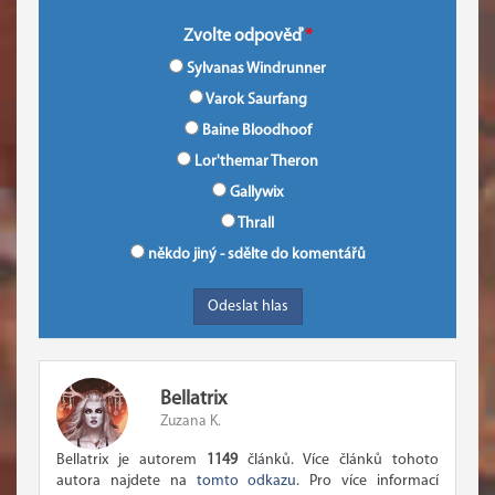
Zvolte odpověď
Sylvanas Windrunner
Varok Saurfang
Baine Bloodhoof
Lor'themar Theron
Gallywix
Thrall
někdo jiný - sdělte do komentářů
Bellatrix
Zuzana K.
Bellatrix je autorem
1149
článků. Více článků tohoto
autora najdete na
tomto odkazu
. Pro více informací