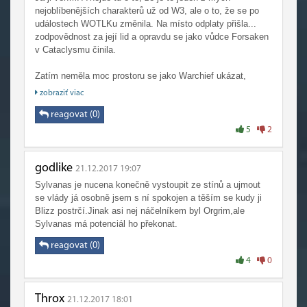
nejoblíbenějších charakterů už od W3, ale o to, že se po
událostech WOTLKu změnila. Na místo odplaty přišla...
zodpovědnost za její lid a opravdu se jako vůdce Forsaken
v Cataclysmu činila.
Zatím neměla moc prostoru se jako Warchief ukázat,
protože datadisk je plný spojení našich sil a boji proti Legii
zobraziť viac
a bla bla... Vol'jin se mimochodem taky moc neukázal.
reagovat (0)
Každopádně Sylvanas je chytrá, záleží ji na souvislostech
5
2
mezi věcmi, jde přes mrtvoly, když je to potřeba, ale
zbytečně nedělá vlny. Ona, s Nathanosem jako její pravou
rukou, je pro Hordu to nejlepší co jsme zatím měli. Je totiž
godlike
21.12.2017 19:07
potřeba nejen vědět co se musí udělat, ale taky mít na to
Sylvanas je nucena konečně vystoupit ze stínů a ujmout
žaludek a uskutečnit to.
se vlády já osobně jsem s ní spokojen a těším se kudy ji
Blizz postrčí.Jinak asi nej náčelníkem byl Orgrim,ale
Nemůžu se dočkat až zatoží s tím starým psem.
Sylvanas má potenciál ho překonat.
For the Horde! For our beloved Banshee Queen, our
Sylvanas!
reagovat (0)
4
0
Throx
21.12.2017 18:01