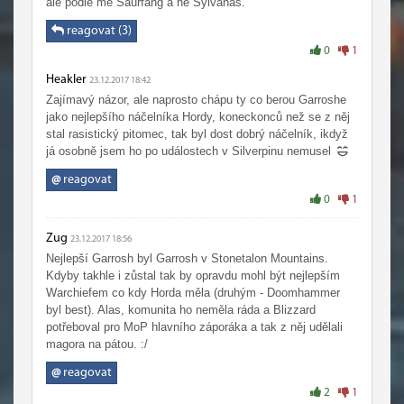
ale podle mě Saurfang a ne Sylvanas.
reagovat (3)
0
1
Heakler
23.12.2017 18:42
Zajímavý názor, ale naprosto chápu ty co berou Garroshe
jako nejlepšího náčelníka Hordy, koneckonců než se z něj
stal rasistický pitomec, tak byl dost dobrý náčelník, ikdyž
já osobně jsem ho po událostech v Silverpinu nemusel
@
reagovat
0
1
Zug
23.12.2017 18:56
Nejlepší Garrosh byl Garrosh v Stonetalon Mountains.
Kdyby takhle i zůstal tak by opravdu mohl být nejlepším
Warchiefem co kdy Horda měla (druhým - Doomhammer
byl best). Alas, komunita ho neměla ráda a Blizzard
potřeboval pro MoP hlavního záporáka a tak z něj udělali
magora na pátou. :/
@
reagovat
2
1