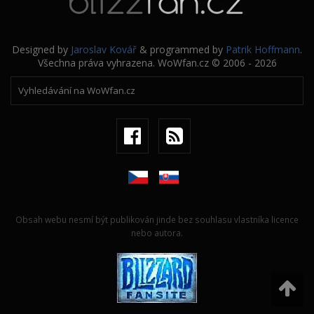
Designed by
Jaroslav Kovář
& programmed by
Patrik Hoffmann
.
Všechna práva vyhrazena. WoWfan.cz © 2006 - 2026
Obsah webu nesmí být publikován jinde bez souhlasu vlastníka licence
nebo autora.