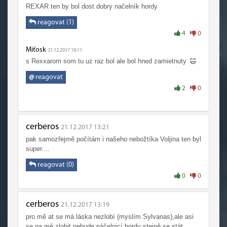
REXAR ten by bol dost dobry načelník hordy
reagovat (1)
4
0
Miťosk
21.12.2017 18:11
s Rexxarom som tu uz raz bol ale bol hned zamietnuty
@
reagovat
2
0
cerberos
21.12.2017 13:21
pak samozřejmě počítám i našeho nebožtíka Voljina ten byl
super....
reagovat (0)
0
0
cerberos
21.12.2017 13:19
pro mě at se má láska nezlobí (myslím Sylvanas),ale asi
se na mě zlobit nebude náčelnicí hordy stejně se stát