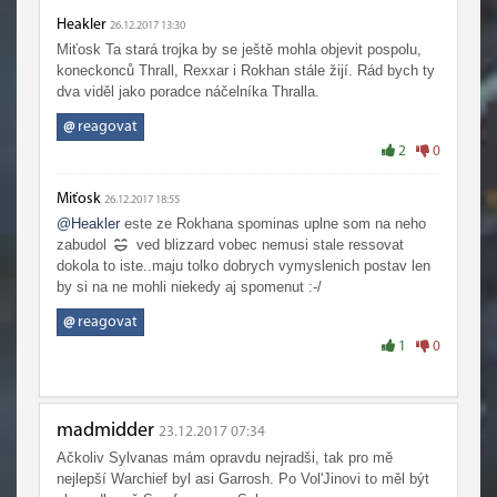
Heakler
26.12.2017 13:30
Miťosk Ta stará trojka by se ještě mohla objevit pospolu,
koneckonců Thrall, Rexxar i Rokhan stále žijí. Rád bych ty
dva viděl jako poradce náčelníka Thralla.
@
reagovat
2
0
Miťosk
26.12.2017 18:55
@Heakler
este ze Rokhana spominas uplne som na neho
zabudol
ved blizzard vobec nemusi stale ressovat
dokola to iste..maju tolko dobrych vymyslenich postav len
by si na ne mohli niekedy aj spomenut :-/
@
reagovat
1
0
madmidder
23.12.2017 07:34
Ačkoliv Sylvanas mám opravdu nejradši, tak pro mě
nejlepší Warchief byl asi Garrosh. Po Vol'Jinovi to měl být