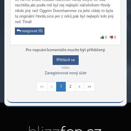
nechtěla,ale podle mě byl nej nejlepší náčelníkem Hordy
nikdo jiný než Oggrim Doomhammer za jeho vlády to byla
ta originální Horda,sice jen z orků,pak byl nejlepší kdo jiný
než Thrall
reagovat (0)
0
0
Pro napsání komentáře musíte být přihlášený.
Přihlásit se
nebo
Zaregistrovat nový účet
««
«
1
2
»
»»