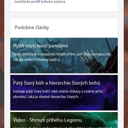
navštivte
profil
tohoto autora.
Podobné články
Rytíři smrti mezi pandami
Rytíři smrti hráli v datadisku Wrath of the Lich King nemalou roli.
Jak ale velitel Pohromy padl a…
Pátý Starý bůh a hierarchie Starých bohů
Existuje pátý Starý bůh? Jaké máme důkazy a známe jeho
identitu? Jaká je vlastně hierarchie Starých…
Video - Shrnutí příběhu Legionu