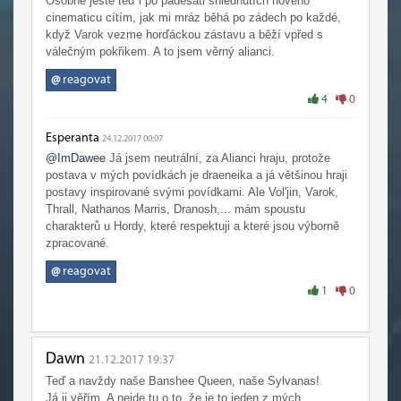
Osobně ještě teď i po padesáti shlédnutích nového
cinematicu cítím, jak mi mráz běhá po zádech po každé,
když Varok vezme horďáckou zástavu a běží vpřed s
válečným pokřikem. A to jsem věrný alianci.
@
reagovat
4
0
Esperanta
24.12.2017 00:07
@ImDawee
Já jsem neutrální, za Alianci hraju, protože
postava v mých povídkách je draeneika a já většinou hraji
postavy inspirované svými povídkami. Ale Vol'jin, Varok,
Thrall, Nathanos Marris, Dranosh,... mám spoustu
charakterů u Hordy, které respektuji a které jsou výborně
zpracované.
@
reagovat
1
0
Dawn
21.12.2017 19:37
Teď a navždy naše Banshee Queen, naše Sylvanas!
Já ji věřím. A nejde tu o to, že je to jeden z mých