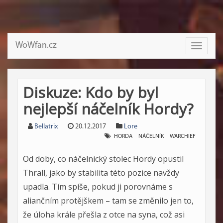
WoWfan.cz
Toggle
navigati
Diskuze: Kdo by byl
nejlepší náčelník Hordy?
Bellatrix
20.12.2017
Lore
HORDA
NÁČELNÍK
WARCHIEF
Od doby, co náčelnický stolec Hordy opustil
Thrall, jako by stabilita této pozice navždy
upadla. Tím spíše, pokud ji porovnáme s
aliančním protějškem – tam se změnilo jen to,
že úloha krále přešla z otce na syna, což asi