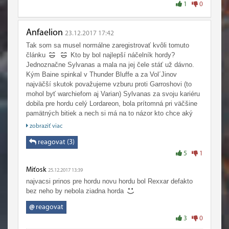
Nakonec kdybych měl zvolit ideálního náčelníka? Saurfang
1
0
nebo Baine. Saurfang mi připomíná právě zmiňovaného
Doomhammera (koneckonců sloužili nejdřív společně pod
Blackhandem a potom přímo pod ním). Baine si vzal hodně
Anfaelion
23.12.2017 17:42
od svého otce a ten byl skvělý. Rád bych taky viděl, jak se
Tak som sa musel normálne zaregistrovať kvôli tomuto
do politiky víc angažuje Gallywixn (to se mi asi i splní v
článku
Kto by bol najlepší náčelník hordy?
BfA), ale to jenom kvůli tomu, že miluji jaký je
Jednoznačne Sylvanas a mala na jej čele stáť už dávno.
nevypočitatelný a sobecký a jako náčelníka bych ho
Kým Baine spinkal v Thunder Bluffe a za Vol´Jinov
nechtěl.
najväčší skutok považujeme vzburu proti Garroshovi (to
mohol byť warchiefom aj Varian) Sylvanas za svoju kariéru
dobila pre hordu celý Lordareon, bola prítomná pri väčšine
pamätných bitiek a nech si má na to názor kto chce aký
chce , vďaka valkýram sa horda len rozrastá. Nikto pre
zobraziť viac
hordu podľa mňa nebol väčší prínos ako ona posledné roky.
reagovat (3)
5
1
Miťosk
25.12.2017 13:39
najvacsi prinos pre hordu novu hordu bol Rexxar defakto
bez neho by nebola ziadna horda
@
reagovat
3
0