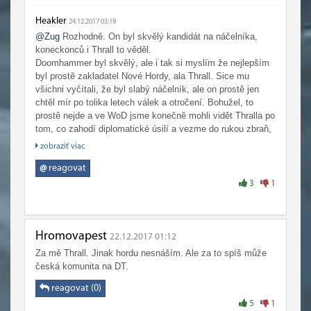
Heakler
24.12.2017 03:19
@Zug
Rozhodně. On byl skvělý kandidát na náčelníka,
koneckonců i Thrall to věděl.
Doomhammer byl skvělý, ale i tak si myslím že nejlepším
byl prostě zakladatel Nové Hordy, ala Thrall. Sice mu
všichni vyčítali, že byl slabý náčelník, ale on prostě jen
chtěl mír po tolika letech válek a otročení. Bohužel, to
prostě nejde a ve WoD jsme konečně mohli vidět Thralla po
tom, co zahodí diplomatické úsilí a vezme do rukou zbraň,
v jeho případě Orgrimovu zbroj.
zobraziť viac
Takového Thralla bych jednou opět rád uvítal v Grommash
Holdu.
@
reagovat
3
1
Hromovapest
22.12.2017 01:12
Za mě Thrall. Jinak hordu nesnáším. Ale za to spíš může
česká komunita na DT.
reagovat (0)
5
1