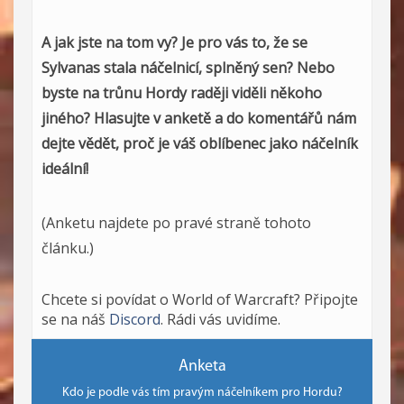
A jak jste na tom vy? Je pro vás to, že se
Sylvanas stala náčelnicí, splněný sen? Nebo
byste na trůnu Hordy raději viděli někoho
jiného? Hlasujte v anketě a do komentářů nám
dejte vědět, proč je váš oblíbenec jako náčelník
ideální!
(Anketu najdete po pravé straně tohoto
článku.)
Chcete si povídat o World of Warcraft? Připojte
se na náš
Discord
. Rádi vás uvidíme.
Anketa
Kdo je podle vás tím pravým náčelníkem pro Hordu?