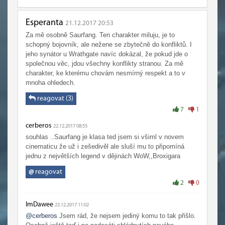
Esperanta
21.12.2017 20:53
Za mě osobně Saurfang. Ten charakter miluju, je to
schopný bojovník, ale nežene se zbytečně do konfliktů. I
jeho synátor u Wrathgate navíc dokázal, že pokud jde o
společnou věc, jdou všechny konflikty stranou. Za mě
charakter, ke kterému chovám nesmírný respekt a to v
mnoha ohledech.
reagovat (3)
7
1
cerberos
22.12.2017 08:55
souhlas ..Saurfang je klasa ted jsem si všiml v novem
cinematicu že už i zešedivěl ale sluší mu to připomíná
jednu z největších legend v dějinách WoW,,Broxigara
@
reagovat
2
0
ImDawee
23.12.2017 11:02
@cerberos
Jsem rád, že nejsem jediný komu to tak přišlo.