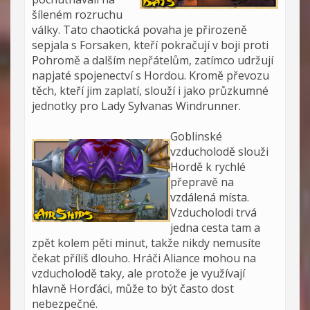
šíleném rozruchu
války. Tato chaotická povaha je přirozeně
sepjala s Forsaken, kteří pokračují v boji proti
Pohromě a dalším nepřátelům, zatímco udržují
napjaté spojenectví s Hordou. Kromě převozu
těch, kteří jim zaplatí, slouží i jako průzkumné
jednotky pro Lady Sylvanas Windrunner.
Goblinské
vzducholodě slouži
Hordě k rychlé
přepravě na
vzdálená místa.
Vzducholodi trvá
jedna cesta tam a
zpět kolem pěti minut, takže nikdy nemusíte
čekat příliš dlouho. Hráči Aliance mohou na
vzducholodě taky, ale protože je využívají
hlavně Horďáci, může to být často dost
nebezpečné.