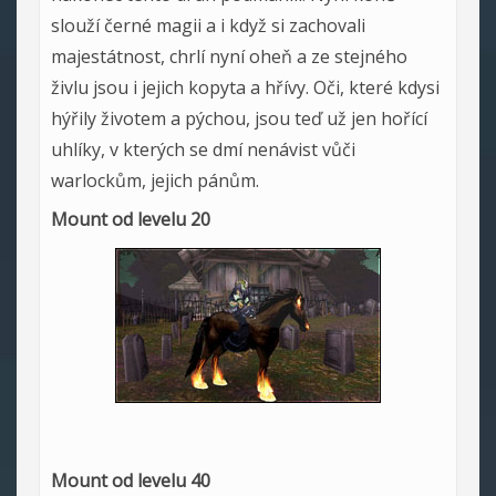
slouží černé magii a i když si zachovali
majestátnost, chrlí nyní oheň a ze stejného
živlu jsou i jejich kopyta a hřívy. Oči, které kdysi
hýřily životem a pýchou, jsou teď už jen hořící
uhlíky, v kterých se dmí nenávist vůči
warlockům, jejich pánům.
Mount od levelu 20
Mount od levelu 40