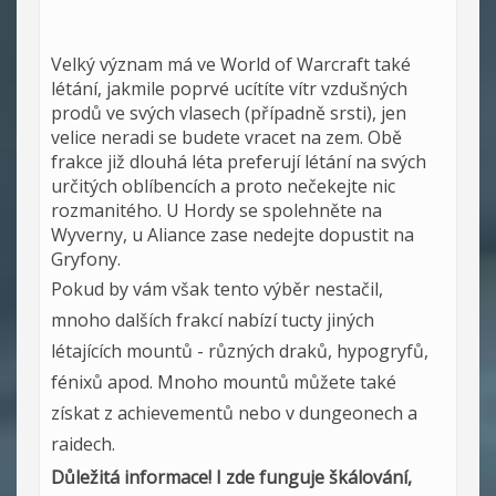
Velký význam má ve World of Warcraft také
létání, jakmile poprvé ucítíte vítr vzdušných
prodů ve svých vlasech (případně srsti), jen
velice neradi se budete vracet na zem. Obě
frakce již dlouhá léta preferují létání na svých
určitých oblíbencích a proto nečekejte nic
rozmanitého. U Hordy se spolehněte na
Wyverny, u Aliance zase nedejte dopustit na
Gryfony.
Pokud by vám však tento výběr nestačil,
mnoho dalších frakcí nabízí tucty jiných
létajících mountů - různých draků, hypogryfů,
fénixů apod. Mnoho mountů můžete také
získat z achievementů nebo v dungeonech a
raidech.
Důležitá informace! I zde funguje škálování,