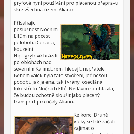
gryfové nyní používáni pro placenou přepravu
skrz všechna území Aliance.
Přísahajíc
poslušnost Nočním
Elfům na počest
poloboha Cenaria,
kouzelní
Hipogryfové brázdí
po oblohách nad
severním Kalimdorem, hledajíc nepřátele.
Během válek byla tato stvoření, jež nesou
podobu jak jelena, tak i vrány, osedlána
lukostřelci Nočních Elfů. Nedávno souhlasila,
že budou ochotně sloužit jako placený
transport pro účely Aliance.
Ke konci Druhé
Války se lidé začali
zajímat o