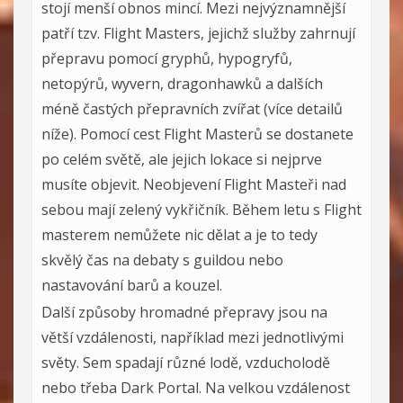
stojí menší obnos mincí. Mezi nejvýznamnější
patří tzv. Flight Masters, jejichž služby zahrnují
přepravu pomocí gryphů, hypogryfů,
netopýrů, wyvern, dragonhawků a dalších
méně častých přepravních zvířat (více detailů
níže). Pomocí cest Flight Masterů se dostanete
po celém světě, ale jejich lokace si nejprve
musíte objevit. Neobjevení Flight Masteři nad
sebou mají zelený vykřičník. Během letu s Flight
masterem nemůžete nic dělat a je to tedy
skvělý čas na debaty s guildou nebo
nastavování barů a kouzel.
Další způsoby hromadné přepravy jsou na
větší vzdálenosti, například mezi jednotlivými
světy. Sem spadají různé lodě, vzducholodě
nebo třeba Dark Portal. Na velkou vzdálenost