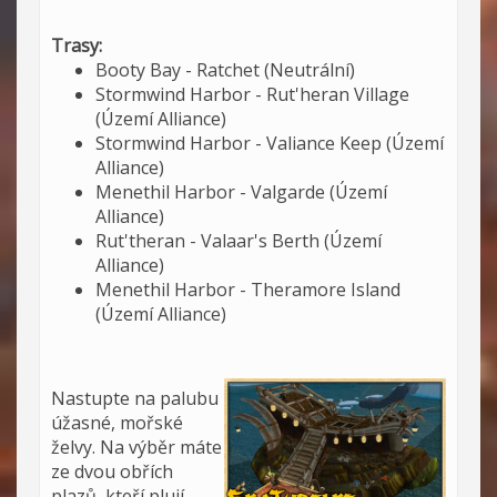
Trasy:
Booty Bay - Ratchet (Neutrální)
Stormwind Harbor - Rut'heran Village
(Území Alliance)
Stormwind Harbor - Valiance Keep (Území
Alliance)
Menethil Harbor - Valgarde (Území
Alliance)
Rut'theran - Valaar's Berth (Území
Alliance)
Menethil Harbor - Theramore Island
(Území Alliance)
Nastupte na palubu
úžasné, mořské
želvy. Na výběr máte
ze dvou obřích
plazů, kteří plují