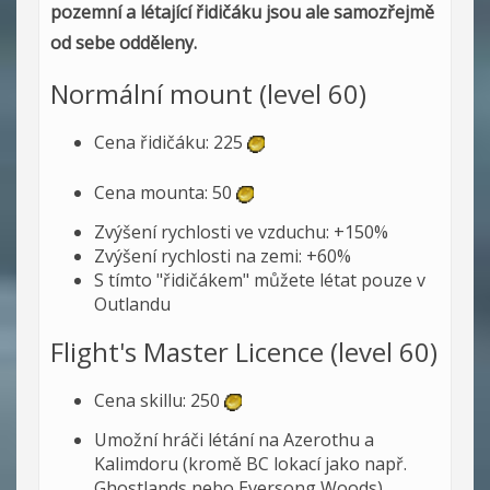
pozemní a létající řidičáku jsou ale samozřejmě
od sebe odděleny.
Normální mount (level 60)
Cena řidičáku: 225
Cena mounta: 50
Zvýšení rychlosti ve vzduchu: +150%
Zvýšení rychlosti na zemi: +60%
S tímto "řidičákem" můžete létat pouze v
Outlandu
Flight's Master Licence (level 60)
Cena skillu: 250
Umožní hráči létání na Azerothu a
Kalimdoru (kromě BC lokací jako např.
Ghostlands nebo Eversong Woods)