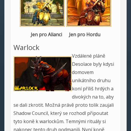
Jen pro Alianci Jen pro Hordu
Warlock
Vzdálené pláně
Desolace byly kdysi
domovem
unikátního druhu
koní příliš hrdých a
divokých na to, aby
se dali zkrotit. Možná právě proto tolik zaujali
Shadow Council, který se rozhodl připoutat
tyto koně k warlockům. Temnými rituály si
nakonec tento druh podmanili. Nyní koně