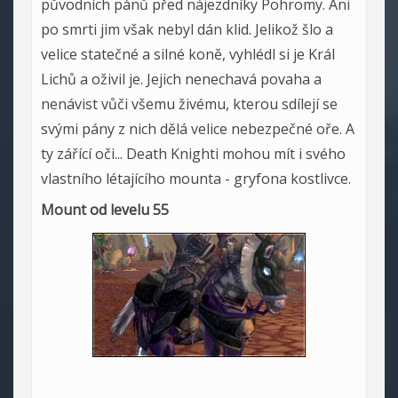
původních pánů před nájezdníky Pohromy. Ani
po smrti jim však nebyl dán klid. Jelikož šlo a
velice statečné a silné koně, vyhlédl si je Král
Lichů a oživil je. Jejich nenechavá povaha a
nenávist vůči všemu živému, kterou sdílejí se
svými pány z nich dělá velice nebezpečné oře. A
ty zářící oči... Death Knighti mohou mít i svého
vlastního létajícího mounta - gryfona kostlivce.
Mount od levelu 55