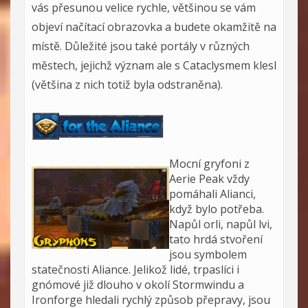
vás přesunou velice rychle, většinou se vám
objeví načítací obrazovka a budete okamžitě na
místě. Důležité jsou také portály v různých
městech, jejichž význam ale s Cataclysmem klesl
(většina z nich totiž byla odstraněna).
Mocní gryfoni z
Aerie Peak vždy
pomáhali Alianci,
když bylo potřeba.
Napůl orli, napůl lvi,
tato hrdá stvoření
jsou symbolem
statečnosti Aliance. Jelikož lidé, trpaslíci i
gnómové již dlouho v okolí Stormwindu a
Ironforge hledali rychlý způsob přepravy, jsou