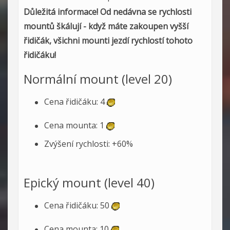
Důležitá informace! Od nedávna se rychlosti
mountů škálují - když máte zakoupen vyšší
řidičák, všichni mounti jezdí rychlostí tohoto
řidičáku!
Normální mount (level 20)
Cena řidičáku: 4
Cena mounta: 1
Zvýšení rychlosti: +60%
Epický mount (level 40)
Cena řidičáku: 50
Cena mounta: 10