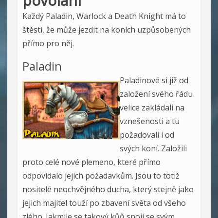
povolání
Každý Paladin, Warlock a Death Knight má to
štěstí, že může jezdit na koních uzpůsobených
přímo pro něj.
Paladin
Paladinové si již od
založení svého řádu
velice zakládali na
vznešenosti a tu
požadovali i od
svých koní. Založili
proto celé nové plemeno, které přímo
odpovídalo jejich požadavkům. Jsou to totiž
nositelé neochvějného ducha, který stejně jako
jejich majitel touží po zbavení světa od všeho
zlého. Jakmile se takový kůň spojí se svým