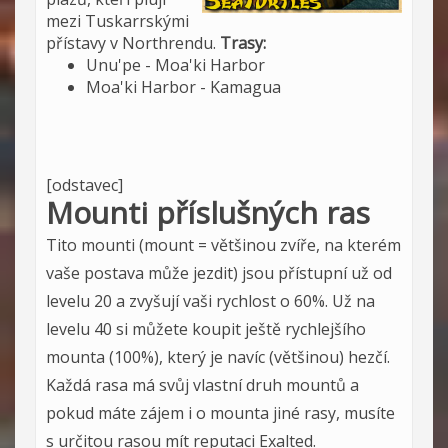
mezi Tuskarrskými
přístavy v Northrendu.
Trasy:
Unu'pe - Moa'ki Harbor
Moa'ki Harbor - Kamagua
[odstavec]
Mounti příslušných ras
Tito mounti (mount = většinou zvíře, na kterém
vaše postava může jezdit) jsou přístupní už od
levelu 20 a zvyšují vaši rychlost o 60%. Už na
levelu 40 si můžete koupit ještě rychlejšího
mounta (100%), který je navíc (většinou) hezčí.
Každá rasa má svůj vlastní druh mountů a
pokud máte zájem i o mounta jiné rasy, musíte
s určitou rasou mít reputaci Exalted.