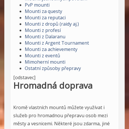
PvP mounti
Mounti za questy
Mounti za reputaci
Mounti z dropů (raidy aj.)
Mounti z profesí
Mounti z Dalaranu
Mounti z Argent Tournament
Mounti za achievementy
Mounti z eventů
Mimoherní mounti
Ostatní způsoby přepravy
[odstavec]
Hromadná doprava
Kromě vlastních mountů můžete využívat i
služeb pro hromadnou přepravu osob mezi
městy a vesnicemi. Některé jsou zdarma, jiné