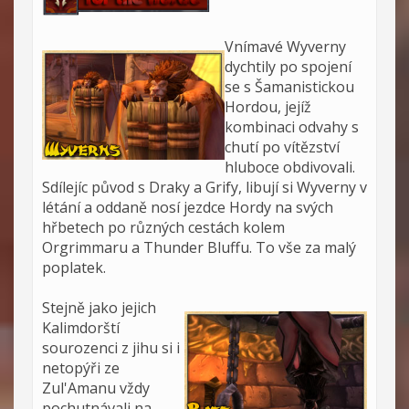
Vnímavé Wyverny
dychtily po spojení
se s Šamanistickou
Hordou, jejíž
kombinaci odvahy s
chutí po vítězství
hluboce obdivovali.
Sdílejíc původ s Draky a Grify, libují si Wyverny v
létání a oddaně nosí jezdce Hordy na svých
hřbetech po různých cestách kolem
Orgrimmaru a Thunder Bluffu. To vše za malý
poplatek.
Stejně jako jejich
Kalimdorští
sourozenci z jihu si i
netopýři ze
Zul'Amanu vždy
pochutnávali na