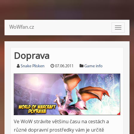
WoWfan.cz
Toggle
navigati
Doprava
Snake Plisken
07.06.2011
Game info
Ve WoW strávíte většinu času na cestách a
různé dopravní prostředky vám je určitě