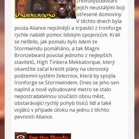
znovuvybudování
jejich neustálými boji
otřesené domoviny.
V těchto dnech byla
pouta Aliance nejsilnější a trpaslíci z Ironforge
rychle nabídli pomoc lidským spojencům. Králi
se nelíbilo, jak pomalu bylo lidem ze
Stormwindu pomáháno, a tak Magni
Bronzebeard povolal jednoho z nejlepších
stavitelů, High Tinkera Mekkatorque, který
okamžite začal kreslit plány na obrovský
podzemní systém železnice, která by spojila
Ironforge se Stormwindem. Dnes se jeho sen
naplnil a nově vybudované metro se stalo
nepostradatelnou součásti obou měst,
obstarávající rychlý pohyb tisíců lidí a také
vojáků v případe útoku na jednu z těchto
pevností Aliance.