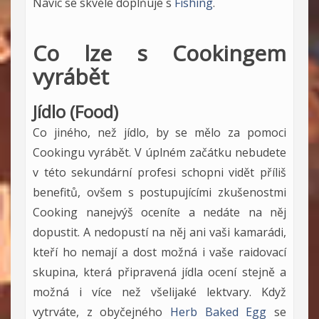
Navíc se skvěle doplňuje s
Fishing
.
Co lze s Cookingem
vyrábět
Jídlo (Food)
Co jiného, než jídlo, by se mělo za pomoci
Cookingu vyrábět. V úplném začátku nebudete
v této sekundární profesi schopni vidět příliš
benefitů, ovšem s postupujícími zkušenostmi
Cooking nanejvýš oceníte a nedáte na něj
dopustit. A nedopustí na něj ani vaši kamarádi,
kteří ho nemají a dost možná i vaše raidovací
skupina, která připravená jídla ocení stejně a
možná i více než všelijaké lektvary. Když
vytrváte, z obyčejného
Herb Baked Egg
se