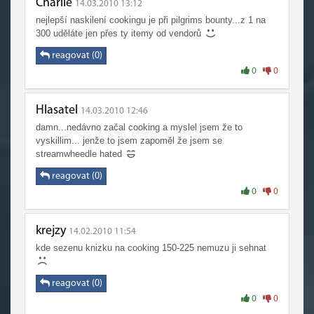
Charlie
14.03.2010 13:12
nejlepší naskilení cookingu je při pilgrims bounty...z 1 na
300 uděláte jen přes ty itemy od vendorů
reagovat (0)
0
0
Hlasatel
14.03.2010 12:46
damn...nedávno začal cooking a myslel jsem že to
vyskillim... jenže to jsem zapoměl že jsem se
streamwheedle hated
reagovat (0)
0
0
krejzy
14.02.2010 11:54
kde sezenu knizku na cooking 150-225 nemuzu ji sehnat
reagovat (0)
0
0