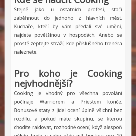
Stejně jako u ostatních profesí, stačí
zaběhnout do jednoho z hlavních měst.
Kuchaře, kteří by vám předali své umění,
najdete povětšinou v hospodách. Anebo se
prostě zeptejte stráží, kde příslušného trenéra
naleznete.
Pro koho je Cooking
nejvhodnější?
Cooking je vhodný pro všechna povolání
počínaje Warriorem a Priestem konče.
Bonusové staty z jídel ocení úplně všichni bez
rozdílu, a pokud máte skupinu, se kterou
chodíte raidovat, rozhodně ocení, když alespoň
někdo bude u sebe vždy mít hostinu pro 10