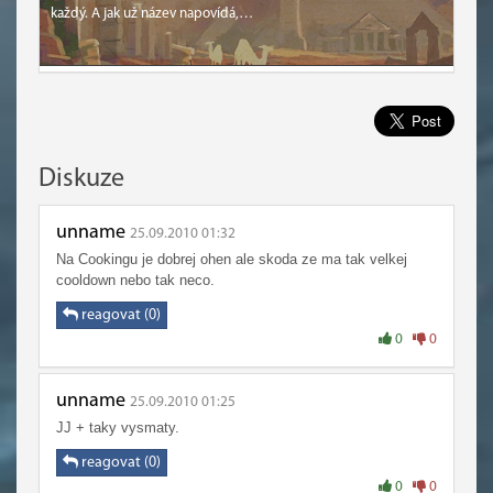
každý. A jak už název napovídá,…
Diskuze
unname
25.09.2010 01:32
Na Cookingu je dobrej ohen ale skoda ze ma tak velkej
cooldown nebo tak neco.
reagovat (0)
0
0
unname
25.09.2010 01:25
JJ + taky vysmaty.
reagovat (0)
0
0