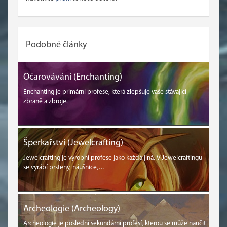
Podobné články
Očarovávání (Enchanting)
Enchanting je primární profese, která zlepšuje vaše stávající
zbraně a zbroje.
Šperkařství (Jewelcrafting)
Jewelcrafting je výrobní profese jako každá jiná. V Jewelcraftingu
se vyrábí prsteny, náušnice,…
Archeologie (Archeology)
Archeologie je poslední sekundární profesí, kterou se může naučit