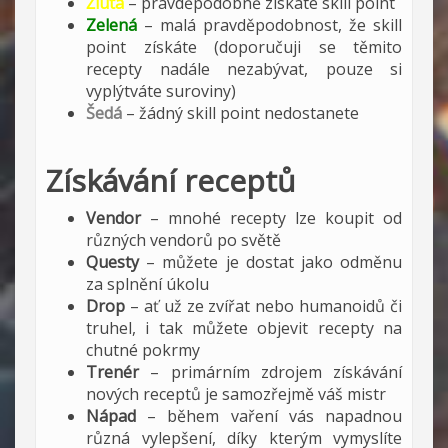
Žlutá
– pravděpodobně získáte skill point
Zelená
– malá pravděpodobnost, že skill
point získáte (doporučuji se těmito
recepty nadále nezabývat, pouze si
vyplýtváte suroviny)
Šedá
– žádný skill point nedostanete
Získávání receptů
Vendor
– mnohé recepty lze koupit od
různých vendorů po světě
Questy
– můžete je dostat jako odměnu
za splnění úkolu
Drop
– ať už ze zvířat nebo humanoidů či
truhel, i tak můžete objevit recepty na
chutné pokrmy
Trenér
– primárním zdrojem získávání
nových receptů je samozřejmě váš mistr
Nápad
– během vaření vás napadnou
různá vylepšení, díky kterým vymyslíte