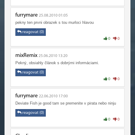
furrymare
25.08.2010 01:05
pekny ten prvni obrazek s tou murloci hlavou
reagovat (0)
0
0
mixRemix
25.06.2010 13:20
Pekný, obsiahly článok s dobrými informáciami.
reagovat (0)
0
0
furrymare
22.06.2010 17:00
Deviate Fish je good tam se premenite v pirata nebo ninju
reagovat (0)
0
0