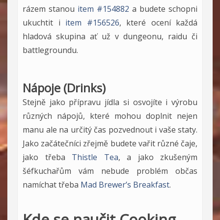
rázem stanou
item #154882
a budete schopni
ukuchtit i
item #156526
, které ocení každá
hladová skupina ať už v dungeonu, raidu či
battlegroundu.
Nápoje (Drinks)
Stejně jako přípravu jídla si osvojíte i výrobu
různých nápojů, které mohou doplnit nejen
manu ale na určitý čas pozvednout i vaše staty.
Jako začátečníci zřejmě budete vařit různé čaje,
jako třeba
Thistle Tea
, a jako zkušeným
šéfkuchařům vám nebude problém občas
namíchat třeba
Mad Brewer’s Breakfast
.
Kde se naučit Cooking