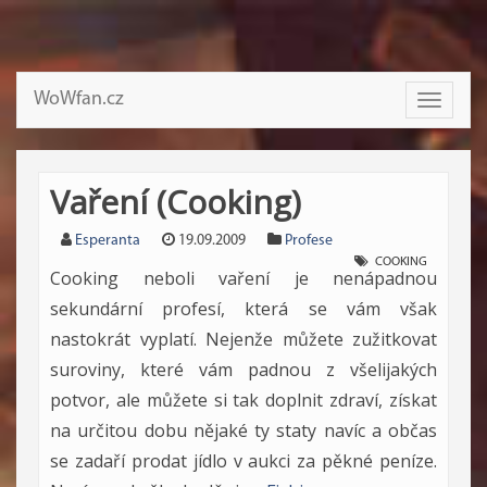
WoWfan.cz
Toggle
navigati
Vaření (Cooking)
Esperanta
19.09.2009
Profese
COOKING
Cooking neboli vaření je nenápadnou
sekundární profesí, která se vám však
nastokrát vyplatí. Nejenže můžete zužitkovat
suroviny, které vám padnou z všelijakých
potvor, ale můžete si tak doplnit zdraví, získat
na určitou dobu nějaké ty staty navíc a občas
se zadaří prodat jídlo v aukci za pěkné peníze.