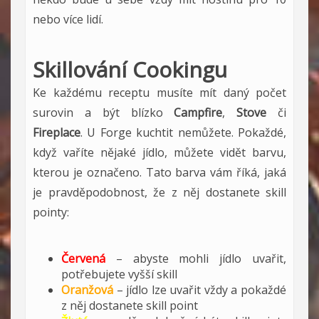
nebo více lidí.
Skillování Cookingu
Ke každému receptu musíte mít daný počet
surovin a být blízko
Campfire
,
Stove
či
Fireplace
. U Forge kuchtit nemůžete. Pokaždé,
když vaříte nějaké jídlo, můžete vidět barvu,
kterou je označeno. Tato barva vám říká, jaká
je pravděpodobnost, že z něj dostanete skill
pointy:
Červená
– abyste mohli jídlo uvařit,
potřebujete vyšší skill
Oranžová
– jídlo lze uvařit vždy a pokaždé
z něj dostanete skill point