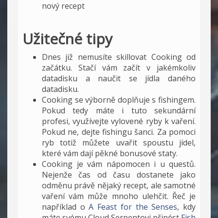
nový recept
Užitečné tipy
Dnes již nemusíte skillovat Cooking od
začátku. Stačí vám začít v jakémkoliv
datadisku a naučit se jídla daného
datadisku.
Cooking se výborně doplňuje s fishingem.
Pokud tedy máte i tuto sekundární
profesi, využívejte vylovené ryby k vaření.
Pokud ne, dejte fishingu šanci. Za pomoci
ryb totiž můžete uvařit spoustu jídel,
které vám dají pěkné bonusové staty.
Cooking je vám nápomocen i u questů.
Nejenže čas od času dostanete jako
odměnu právě nějaký recept, ale samotné
vaření vám může mnoho ulehčit. Řeč je
například o
A Feast for the Senses
, kdy
máte svému Cloud Serpentovi přinést
Fish