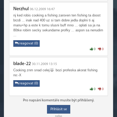
Nerzhul
06.12.2009 16:47
nj ked robis cooking a fishing zaroven ten fishing ta doost
brzdi ... inak nad 400 uz si tam dobre jedla doplni ti aj
manu+hp a este k tomu slusni buff mno ... oplati sa ja na
80tke robim secky sekundarne profky ... aspon sa nenudim
...
reagovat (0)
0
0
blade-22
30.11.2009 13:15
Cooking znm snad celej
bozi profeska akorat fishing
no:-X
reagovat (0)
0
0
Pro napsání komentáře musíte být přihlášený.
Přihlásit se
nebo