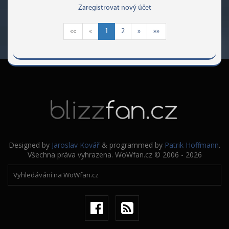
Zaregistrovat nový účet
««
«
1
2
»
»»
Designed by
Jaroslav Kovář
& programmed by
Patrik Hoffmann
.
Všechna práva vyhrazena. WoWfan.cz © 2006 - 2026