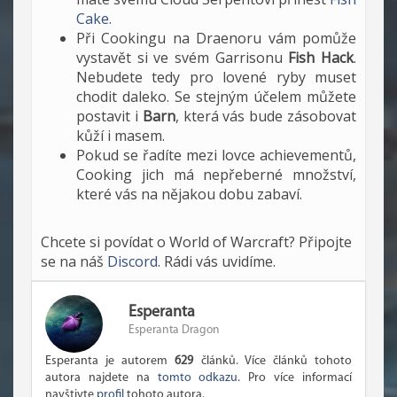
Cake
.
Při Cookingu na Draenoru vám pomůže
vystavět si ve svém Garrisonu
Fish Hack
.
Nebudete tedy pro lovené ryby muset
chodit daleko. Se stejným účelem můžete
postavit i
Barn
, která vás bude zásobovat
kůží i masem.
Pokud se řadíte mezi lovce achievementů,
Cooking jich má nepřeberné množství,
které vás na nějakou dobu zabaví.
Chcete si povídat o World of Warcraft? Připojte
se na náš
Discord
. Rádi vás uvidíme.
Esperanta
Esperanta Dragon
Esperanta je autorem
629
článků. Více článků tohoto
autora najdete na
tomto odkazu
. Pro více informací
navštivte
profil
tohoto autora.