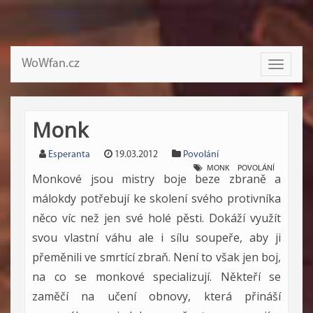
WoWfan.cz
Toggle
navigati
Monk
Esperanta
19.03.2012
Povolání
MONK
POVOLÁNÍ
Monkové jsou mistry boje beze zbraně a
málokdy potřebují ke skolení svého protivníka
něco víc než jen své holé pěsti. Dokáží využít
svou vlastní váhu ale i sílu soupeře, aby ji
přeměnili ve smrtící zbraň. Není to však jen boj,
na co se monkové specializují. Někteří se
zaměčí na učení obnovy, která přináší