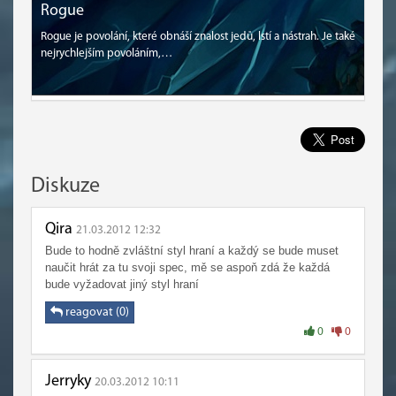
Rogue
Rogue je povolání, které obnáší znalost jedů, lstí a nástrah. Je také
nejrychlejším povoláním,…
Diskuze
Qira
21.03.2012 12:32
Bude to hodně zvláštní styl hraní a každý se bude muset
naučit hrát za tu svoji spec, mě se aspoň zdá že každá
bude vyžadovat jiný styl hraní
reagovat (0)
0
0
Jerryky
20.03.2012 10:11