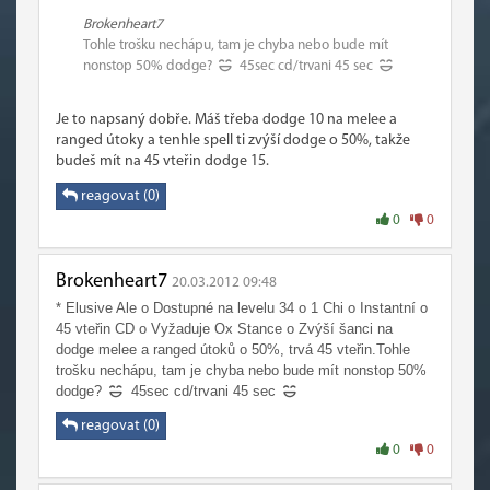
Brokenheart7
Tohle trošku nechápu, tam je chyba nebo bude mít
nonstop 50% dodge?
45sec cd/trvani 45 sec
Je to napsaný dobře. Máš třeba dodge 10 na melee a
ranged útoky a tenhle spell ti zvýší dodge o 50%, takže
budeš mít na 45 vteřin dodge 15.
reagovat (0)
0
0
Brokenheart7
20.03.2012 09:48
* Elusive Ale o Dostupné na levelu 34 o 1 Chi o Instantní o
45 vteřin CD o Vyžaduje Ox Stance o Zvýší šanci na
dodge melee a ranged útoků o 50%, trvá 45 vteřin.Tohle
trošku nechápu, tam je chyba nebo bude mít nonstop 50%
dodge?
45sec cd/trvani 45 sec
reagovat (0)
0
0