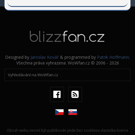
Designed by
Jaroslav Kovář
& programmed by
Patrik Hoffmann
.
Všechna práva vyhrazena. WoWfan.cz © 2006 - 2026
Obsah webu nesmí být publikován jinde bez souhlasu vlastníka licence