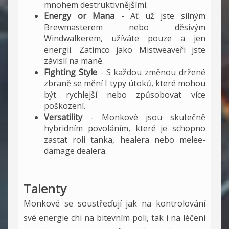
mnohem destruktivnějšími.
Energy or Mana
- Ať už jste silným
Brewmasterem nebo děsivým
Windwalkerem, užíváte pouze a jen
energii. Zatímco jako Mistweaveři jste
závislí na maně.
Fighting Style
- S každou změnou držené
zbraně se mění I typy útoků, které mohou
být rychlejší nebo způsobovat více
poškození.
Versatility
- Monkové jsou skutečně
hybridním povoláním, které je schopno
zastat roli tanka, healera nebo melee-
damage dealera.
Talenty
Monkové se soustřeďují jak na kontrolování
své energie chi na bitevním poli, tak i na léčení