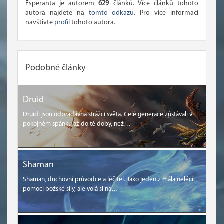
Esperanta je autorem
629
článků. Více článků tohoto
autora najdete na
tomto odkazu
. Pro více informací
navštivte
profil
tohoto autora.
Podobné články
Druid
Druidi jsou odpradávna strážci světa. Celé generace zůstávali v
pokojném spánku až do té doby, než…
Shaman
Shaman, duchovní průvodce a léčitel. Jako jeden z mála neléčí
pomocí božské síly, ale volá si na…