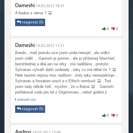
Dameshi
19.03.2012 18:31
A budou s náma ?
reagovat (0)
0
0
Dameshi
19.03.2012 17:31
Beedo , máš pravdu sice jsem unda neexpil , ale vidko
jsem viděl ... Garrosh je promin , ale jo příšernej Warchief,
bezohlednej a dbá jen na orky , má naděláno , protože
Sylvanas vytváří další undeady , taky co má dělat že ?
Hele taureni nejsou moc nadšení , troly taky nerespektuje ,
Sylvanas a forsaken urazil a o Elfech nemluvě
. Ted
jsem tady někde četl , myslím , že u Baina
. Garrosh
potřeboval vodu pro lid z Orgrimmaru , nebot goblini ji
znečistili
A pak heart of the war , Trolové potřebovali
zobraziť viac
pomoc celé hordy , aby si vybojovali své ostrovy zpět
,
vojsko celé hordy je roztroušené po celém světě ... Nějak
reagovat (0)
tak , Thrall měl sice poslání , ale 100 % byl lepší Warchief
0
0
:/.Doufám , že velitelé hordy ho kuchnou sry za tak dlouhý
a nesmyslný text , ale nedokázal jsem si to odpustit
Andros
19.03.2012 13:06