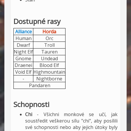
Dostupné rasy
Alliance
Horda
Human
Orc
Dwarf
Troll
Night Elf
Tauren
Gnome
Undead
Draenei
Blood Elf
Void Elf
Highmountain
-
Nightborne
Pandaren
Schopnosti
Chi
- Všichni monkové se učí, jak
soustředit veškerou sílu "chi", aby posílili
své schopnosti nebo aby jejich útoky byly