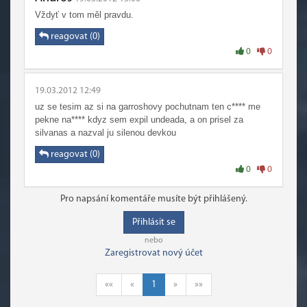
Vždyť v tom měl pravdu.
reagovat (0)
0
0
19.03.2012 12:49
uz se tesim az si na garroshovy pochutnam ten c**** me
pekne na**** kdyz sem expil undeada, a on prisel za
silvanas a nazval ju silenou devkou
reagovat (0)
0
0
Pro napsání komentáře musíte být přihlášený.
Přihlásit se
nebo
Zaregistrovat nový účet
««
«
1
»
»»