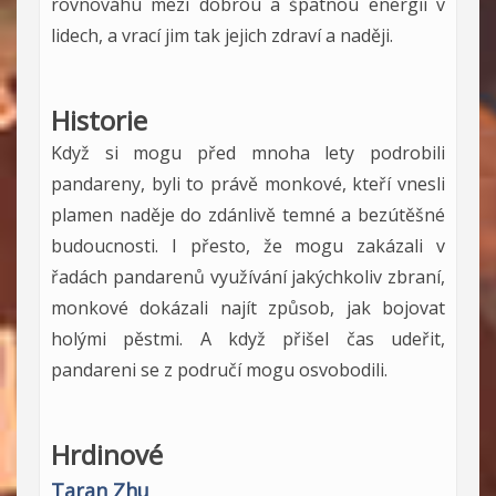
rovnováhu mezi dobrou a špatnou energií v
lidech, a vrací jim tak jejich zdraví a naději.
Historie
Když si mogu před mnoha lety podrobili
pandareny, byli to právě monkové, kteří vnesli
plamen naděje do zdánlivě temné a bezútěšné
budoucnosti. I přesto, že mogu zakázali v
řadách pandarenů využívání jakýchkoliv zbraní,
monkové dokázali najít způsob, jak bojovat
holými pěstmi. A když přišel čas udeřit,
pandareni se z područí mogu osvobodili.
Hrdinové
Taran Zhu