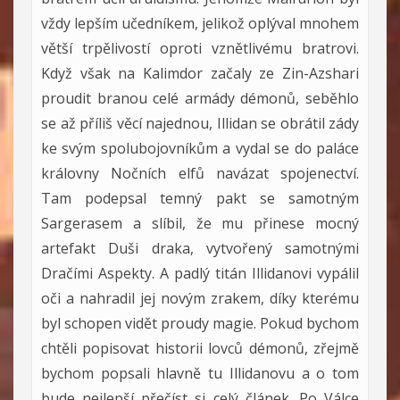
vždy lepším učedníkem, jelikož oplýval mnohem
větší trpělivostí oproti vznětlivému bratrovi.
Když však na Kalimdor začaly ze Zin-Azshari
proudit branou celé armády démonů, seběhlo
se až příliš věcí najednou, Illidan se obrátil zády
ke svým spolubojovníkům a vydal se do paláce
královny Nočních elfů navázat spojenectví.
Tam podepsal temný pakt se samotným
Sargerasem a slíbil, že mu přinese mocný
artefakt Duši draka, vytvořený samotnými
Dračími Aspekty. A padlý titán Illidanovi vypálil
oči a nahradil jej novým zrakem, díky kterému
byl schopen vidět proudy magie. Pokud bychom
chtěli popisovat historii lovců démonů, zřejmě
bychom popsali hlavně tu Illidanovu a o tom
bude nejlepší přečíst si celý článek. Po Válce