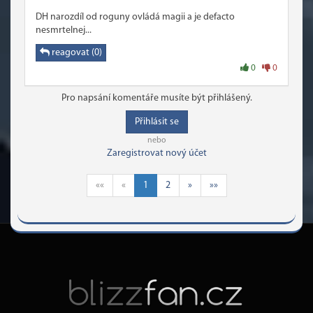
DH narozdíl od roguny ovládá magii a je defacto
nesmrtelnej...
reagovat (0)
0
0
Pro napsání komentáře musíte být přihlášený.
Přihlásit se
nebo
Zaregistrovat nový účet
««
«
1
2
»
»»