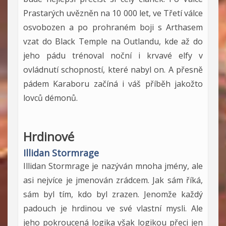
Prastarých uvězněn na 10 000 let, ve Třetí válce
osvobozen a po prohraném boji s Arthasem
vzat do Black Temple na Outlandu, kde až do
jeho pádu trénoval noční i krvavé elfy v
ovládnutí schopností, které nabyl on. A přesně
pádem Karaboru začíná i váš příběh jakožto
lovců démonů.
Hrdinové
Illidan Stormrage
Illidan Stormrage je nazýván mnoha jmény, ale
asi nejvíce je jmenován zrádcem. Jak sám říká,
sám byl tím, kdo byl zrazen. Jenomže každý
padouch je hrdinou ve své vlastní mysli. Ale
jeho pokroucená logika však logikou přeci jen