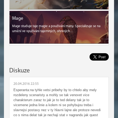
Mage
Mage studuje taje magie a používání many. Specializuje se na
umění ve využívání tajemných, ohnivých…
Diskuze
20.04.2016 22:55
Esperanta:na tyhle vetsi pribehy by to chtelo aby mely
rozdeleny scenaristy a mohly se tak venovet vice
charakterum zaraz to jak je to ted delany tak je to
vicemene jedna linie a kolem ni se pohybujou treba i
slavnejsi postavy nez v ty hlavni lajne ale protoze nevedi
co s nima delat tak je nechaji stat v nagrandu jak quest