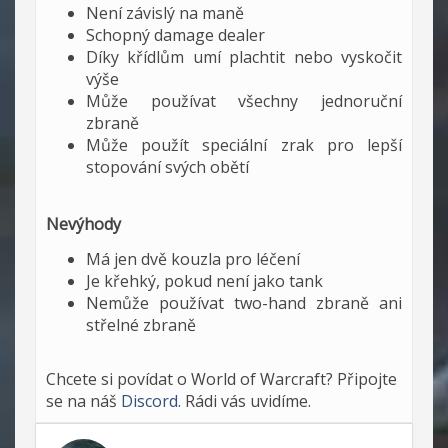
Není závislý na maně
Schopný damage dealer
Díky křídlům umí plachtit nebo vyskočit
výše
Může používat všechny jednoruční
zbraně
Může použít speciální zrak pro lepší
stopování svých obětí
Nevýhody
Má jen dvě kouzla pro léčení
Je křehký, pokud není jako tank
Nemůže používat two-hand zbraně ani
střelné zbraně
Chcete si povídat o World of Warcraft? Připojte
se na náš
Discord
. Rádi vás uvidíme.