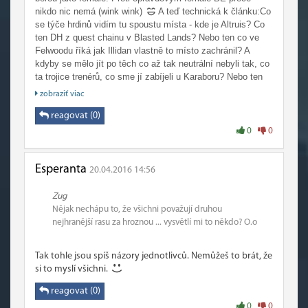
nikdo nic nemá (wink wink)
A teď technická k článku:Co
se týče hrdinů vidím tu spoustu místa - kde je Altruis? Co
ten DH z quest chainu v Blasted Lands? Nebo ten co ve
Felwoodu říká jak Illidan vlastně to místo zachránil? A
kdyby se mělo jít po těch co až tak neutrální nebyli tak, co
ta trojice trenérů, co sme jí zabíjeli u Karaboru? Nebo ten
týpek jehož duch je v Darkshore v té jeskyni pod vírem. A
zobraziť viac
nakonec, co ten týpek, po kterým je pojmenován PvP
talent a je s ním encounter v Serpentshrine? Nechci tu bejt
reagovat (0)
za rejpala ale zmíněný tu bejt mohli páč ofiko informace o
0
0
nich taky jsou a u některých jsou lehce aktualizovaný (sice
Alfou ale i tak
).Jinak díky za článek
Esperanta
20.04.2016 14:56
Zug
Nějak nechápu to, že všichni považují druhou
nejhranější rasu za hroznou ... vysvětlí mi to někdo? O.o
Tak tohle jsou spíš názory jednotlivců. Nemůžeš to brát, že
si to myslí všichni.
reagovat (0)
0
0