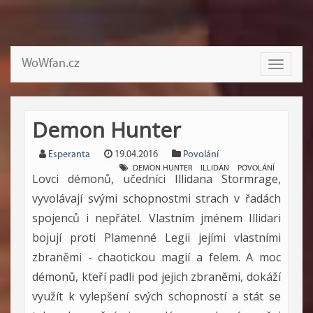
WoWfan.cz
Toggle
navigati
Demon Hunter
Esperanta
19.04.2016
Povolání
DEMON HUNTER
ILLIDAN
POVOLÁNÍ
Lovci démonů, učedníci Illidana Stormrage,
vyvolávají svými schopnostmi strach v řadách
spojenců i nepřátel. Vlastním jménem Illidari
bojují proti Plamenné Legii jejími vlastními
zbraněmi - chaotickou magií a felem. A moc
démonů, kteří padli pod jejich zbraněmi, dokáží
využít k vylepšení svých schopností a stát se