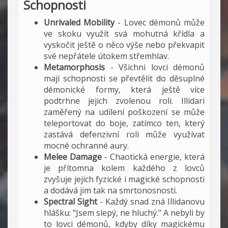
Schopnosti
Unrivaled Mobility
- Lovec démonů může
ve skoku využít svá mohutná křídla a
vyskočit ještě o něco výše nebo překvapit
své nepřátele útokem střemhlav.
Metamorphosis
- Všichni lovci démonů
mají schopnosti se převtělit do děsuplné
démonické formy, která ještě více
podtrhne jejich zvolenou roli. Illidari
zaměřený na udílení poškození se může
teleportovat do boje, zatímco ten, který
zastává defenzivní roli může využívat
mocné ochranné aury.
Melee Damage
- Chaotická energie, která
je přítomna kolem každého z lovců
zvyšuje jejich fyzické i magické schopnosti
a dodává jim tak na smrtonosnosti.
Spectral Sight
- Každý snad zná Illidanovu
hlášku: "Jsem slepý, ne hluchý." A nebyli by
to lovci démonů, kdyby díky magickému