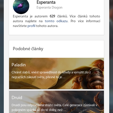
Esperanta
Esperanta Dragon
Esperanta je autorem
629
článků. Více článků tohoto
autora najdete na
tomto odkazu
. Pro více informací
navštivte
profil
tohoto autora.
Podobné články
Paladin
Chránit slabší, vnést spravedlnost do křivdy a vymýtit zlo z
nejzazších zákoutí světa; přesně to je…
Druid
Druidi jsou odpradávna strážci světa. Celé generace zůstávali v
pokojném spánku až do té doby, než…