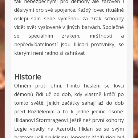
tak nebezpečnými pro démony ale zároveň i
děsivými pro své spojence. Každý lovec rituálně
oslepí sám sebe výměnou za zrak schopný
vidět svět vysloveně v jiných barvách. Společně
se speciálním zrakem, mrštností a
nepředvídatelností jsou Illidari protivníky, se
kterými není radno si zahrávat.
Historie
Ohněm proti ohni. Tímto heslem se lovci
démonů řídí už od dob, kdy vlastně kráčí po
tomto světě. Jejich začátky sahají až do dob
před Rozdělením a to k jedné jediné osobě:
Illidanovi Stormrageovi. Ještě než první kohorty
Legie vpadly na Azeroth, Illidan se se svým
bratrem učil druidismu. Jenomže Malfurion byl