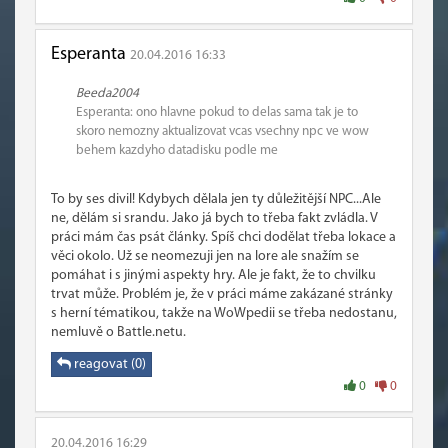
Esperanta
20.04.2016 16:33
Beeda2004
Esperanta: ono hlavne pokud to delas sama tak je to
skoro nemozny aktualizovat vcas vsechny npc ve wow
behem kazdyho datadisku podle me
To by ses divil! Kdybych dělala jen ty důležitější NPC...Ale
ne, dělám si srandu. Jako já bych to třeba fakt zvládla. V
práci mám čas psát články. Spíš chci dodělat třeba lokace a
věci okolo. Už se neomezuji jen na lore ale snažím se
pomáhat i s jinými aspekty hry. Ale je fakt, že to chvilku
trvat může. Problém je, že v práci máme zakázané stránky
s herní tématikou, takže na WoWpedii se třeba nedostanu,
nemluvě o Battle.netu.
reagovat (0)
0
0
20.04.2016 16:29