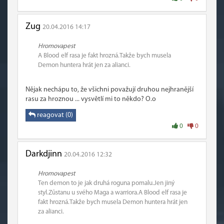
Zug
20.04.2016 14:17
Hromovapest
A Blood elf rasa je fakt hrozná.Takže bych musela
Demon huntera hrát jen za alianci.
Nějak nechápu to, že všichni považují druhou nejhranější
rasu za hroznou ... vysvětlí mi to někdo? O.o
reagovat (0)
0
0
Darkdjinn
20.04.2016 12:32
Hromovapest
Ten demon to je jak druhá roguna pomalu.Jen jiný
styl.Zůstanu u svého Maga a warriora.A Blood elf rasa je
fakt hrozná.Takže bych musela Demon huntera hrát jen
za alianci.