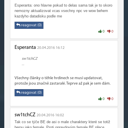
Esperanta: ono hlavne pokud to delas sama tak je to skoro
nemozny aktualizovat vcas vsechny npc ve wow behem
kazdyho datadisku podle me
reagovat (0)
0
0
Esperanta
20.04.2016 16:12
sw1tchCZ
...
Všechny články o těhle hrdinech se musí updatovat,
protože jsou značně zastaralé. Teprve až pak je sem dám.
reagovat (0)
0
0
sw1tchCZ
20.04.2016 16:02
Tak co se týče BE de asi o male charaktery které se totiž
berou jako female. Proti opravdovým female BE přece