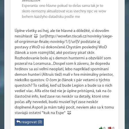
Beeda2004
Esperanta: ono hlavne pokud to delas sama tak je to
skoro nemozny aktualizovat vcas vsechny npc ve wow
behem kazdyho datadisku podle me
Úplne všetky asi hej, ale tie hlavné a dôležité, si dovolím
nesúhlasiť
[url]http://wowfan.tiscali.cz/novinky/siege-
of-orgrimmar-finale;-novinky/1/[/url]V podstate aj
postavy z WoD sú dokončené.Chystám posledný WoD
článok a som rozmýšľal, aké postavy písať skôr.
Rozhodovanie bolo aj s demon huntermi a obzvlášť som
pozeral na Loramusa...Dospel som k záveru, že dopredu
hrdinov sa asi veľmi neoplatí, lebo napríklad spomínaní
demon hunteri (Altruis tiež) mali v hre minimálny priestor,
niekoľko questov. O čom je článok s pár vetami o týchto
questoch? To radšej, keď už bude Legion a bude sa o nich
vedieť viac. Alfa ešte tiež nie je úplne prístúpná, tak na čo
čiastočné info, keď zase ras neskôr sa detaily, ktoré sme
počas alfy nevedeli, budú musieť byť zase neskôr
doplnené.Aspoň ja mám taký pocit, neviem ako sa k tomu
staviajú ostatní *kuk na Espe*
reagovat (0)
0
0