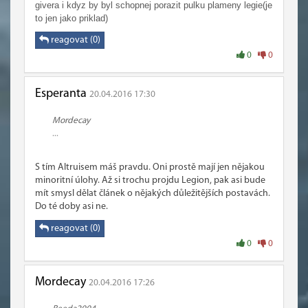
givera i kdyz by byl schopnej porazit pulku plameny legie(je
to jen jako priklad)
reagovat (0)
0
0
Esperanta
20.04.2016 17:30
Mordecay
...
S tím Altruisem máš pravdu. Oni prostě mají jen nějakou
minoritní úlohy. Až si trochu projdu Legion, pak asi bude
mít smysl dělat článek o nějakých důležitějších postavách.
Do té doby asi ne.
reagovat (0)
0
0
Mordecay
20.04.2016 17:26