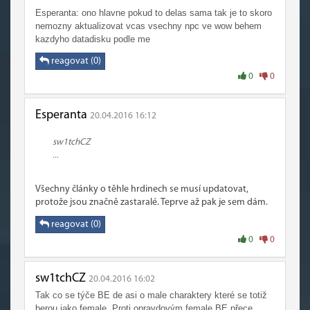
Esperanta: ono hlavne pokud to delas sama tak je to skoro
nemozny aktualizovat vcas vsechny npc ve wow behem
kazdyho datadisku podle me
reagovat (0)
0
0
Esperanta
20.04.2016 16:12
sw1tchCZ
...
Všechny články o těhle hrdinech se musí updatovat,
protože jsou značně zastaralé. Teprve až pak je sem dám.
reagovat (0)
0
0
sw1tchCZ
20.04.2016 16:02
Tak co se týče BE de asi o male charaktery které se totiž
berou jako female. Proti opravdovým female BE přece