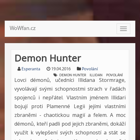
WoWfan.cz
Toggle
navigati
Demon Hunter
Esperanta
19.04.2016
Povolání
DEMON HUNTER
ILLIDAN
POVOLÁNÍ
Lovci démonů, učedníci Illidana Stormrage,
vyvolávají svými schopnostmi strach v řadách
spojenců i nepřátel. Vlastním jménem Illidari
bojují proti Plamenné Legii jejími vlastními
zbraněmi - chaotickou magií a felem. A moc
démonů, kteří padli pod jejich zbraněmi, dokáží
využít k vylepšení svých schopností a stát se