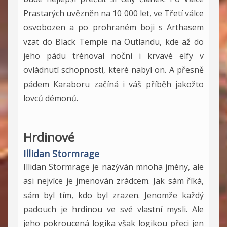
Prastarých uvězněn na 10 000 let, ve Třetí válce
osvobozen a po prohraném boji s Arthasem
vzat do Black Temple na Outlandu, kde až do
jeho pádu trénoval noční i krvavé elfy v
ovládnutí schopností, které nabyl on. A přesně
pádem Karaboru začíná i váš příběh jakožto
lovců démonů.
Hrdinové
Illidan Stormrage
Illidan Stormrage je nazýván mnoha jmény, ale
asi nejvíce je jmenován zrádcem. Jak sám říká,
sám byl tím, kdo byl zrazen. Jenomže každý
padouch je hrdinou ve své vlastní mysli. Ale
jeho pokroucená logika však logikou přeci jen