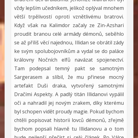
vždy lepším učedníkem, jelikož oplýval mnohem
větší trpělivostí oproti vznětlivému bratrovi.
Když však na Kalimdor začaly ze Zin-Azshari
proudit branou celé armády démonů, seběhlo
se až příliš věcí najednou, Illidan se obrátil zády
ke svým spolubojovníkům a vydal se do paláce
královny Nočních elfů navázat spojenectví.
Tam podepsal temný pakt se samotným
Sargerasem a slíbil, že mu přinese mocný
artefakt Duši draka, vytvořený samotnými
Dračími Aspekty. A padlý titán Illidanovi vypálil
oči a nahradil jej novým zrakem, díky kterému
byl schopen vidět proudy magie. Pokud bychom
chtěli popisovat historii lovců démonů, zřejmě
bychom popsali hlavně tu Illidanovu a o tom
bude nejlepší přečíst si celý článek. Po Válce