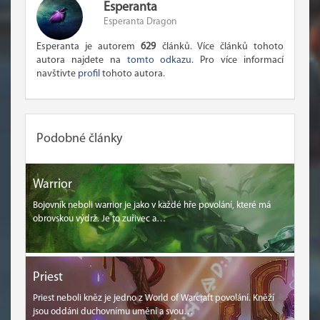
Esperanta
Esperanta Dragon
Esperanta je autorem
629
článků. Více článků tohoto
autora najdete na
tomto odkazu
. Pro více informací
navštivte
profil
tohoto autora.
Podobné články
Warrior
Bojovník neboli warrior je jako v každé hře povolání, které má
obrovskou výdrž. Je to zuřivec a…
Priest
Priest neboli kněz je jedno z World of Warcraft povolání. Kněží
jsou oddáni duchovnímu umění a svou…