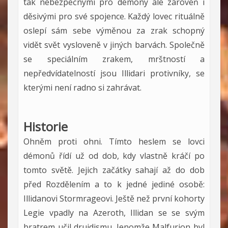
tak nebezpečnými pro démony ale zároveň i
děsivými pro své spojence. Každý lovec rituálně
oslepí sám sebe výměnou za zrak schopný
vidět svět vysloveně v jiných barvách. Společně
se speciálním zrakem, mrštností a
nepředvídatelností jsou Illidari protivníky, se
kterými není radno si zahrávat.
Historie
Ohněm proti ohni. Tímto heslem se lovci
démonů řídí už od dob, kdy vlastně kráčí po
tomto světě. Jejich začátky sahají až do dob
před Rozdělením a to k jedné jediné osobě:
Illidanovi Stormrageovi. Ještě než první kohorty
Legie vpadly na Azeroth, Illidan se se svým
bratrem učil druidismu. Jenomže Malfurion byl