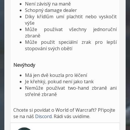
Není závislý na maně
Schopný damage dealer
Díky křídlům umí plachtit nebo vyskočit
výše
Může používat všechny jednoruční
zbraně
Může použít speciální zrak pro lepší
stopování svých obětí
Nevýhody
Má jen dvě kouzla pro léčení
Je křehký, pokud není jako tank
Nemůže používat two-hand zbraně ani
střelné zbraně
Chcete si povídat o World of Warcraft? Připojte
se na náš
Discord
. Rádi vás uvidíme.