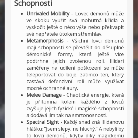
Schopnosti
Unrivaled Mobility
- Lovec démonů může
ve skoku využít svá mohutná křídla a
vyskočit ještě o něco výše nebo překvapit
své nepřátele útokem střemhlav.
Metamorphosis
- Všichni lovci démonů
mají schopnosti se převtělit do děsuplné
démonické formy, která ještě více
podtrhne jejich zvolenou roli. Illidari
zaměřený na udílení poškození se může
teleportovat do boje, zatímco ten, který
zastává defenzivní roli může využívat
mocné ochranné aury.
Melee Damage
- Chaotická energie, která
je přítomna kolem každého z lovců
zvyšuje jejich fyzické i magické schopnosti
a dodává jim tak na smrtonosnosti.
Spectral Sight
- Každý snad zná Illidanovu
hlášku: "Jsem slepý, ne hluchý." A nebyli by
to lovci démonů, kdyby díky magickému