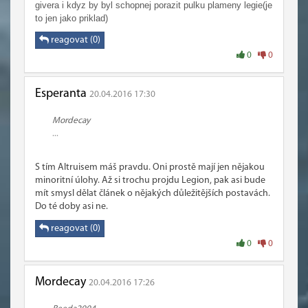
givera i kdyz by byl schopnej porazit pulku plameny legie(je
to jen jako priklad)
reagovat (0)
0
0
Esperanta
20.04.2016 17:30
Mordecay
...
S tím Altruisem máš pravdu. Oni prostě mají jen nějakou
minoritní úlohy. Až si trochu projdu Legion, pak asi bude
mít smysl dělat článek o nějakých důležitějších postavách.
Do té doby asi ne.
reagovat (0)
0
0
Mordecay
20.04.2016 17:26