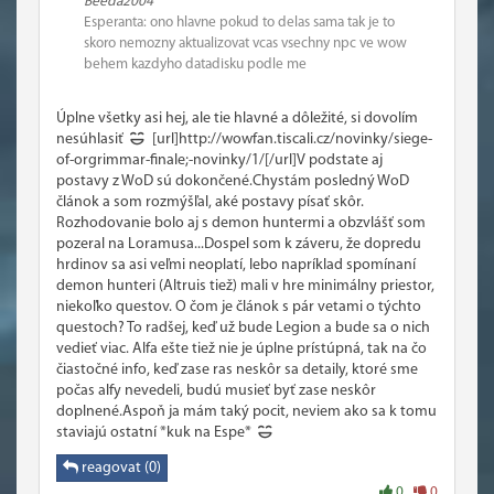
Beeda2004
Esperanta: ono hlavne pokud to delas sama tak je to
skoro nemozny aktualizovat vcas vsechny npc ve wow
behem kazdyho datadisku podle me
Úplne všetky asi hej, ale tie hlavné a dôležité, si dovolím
nesúhlasiť
[url]http://wowfan.tiscali.cz/novinky/siege-
of-orgrimmar-finale;-novinky/1/[/url]V podstate aj
postavy z WoD sú dokončené.Chystám posledný WoD
článok a som rozmýšľal, aké postavy písať skôr.
Rozhodovanie bolo aj s demon huntermi a obzvlášť som
pozeral na Loramusa...Dospel som k záveru, že dopredu
hrdinov sa asi veľmi neoplatí, lebo napríklad spomínaní
demon hunteri (Altruis tiež) mali v hre minimálny priestor,
niekoľko questov. O čom je článok s pár vetami o týchto
questoch? To radšej, keď už bude Legion a bude sa o nich
vedieť viac. Alfa ešte tiež nie je úplne prístúpná, tak na čo
čiastočné info, keď zase ras neskôr sa detaily, ktoré sme
počas alfy nevedeli, budú musieť byť zase neskôr
doplnené.Aspoň ja mám taký pocit, neviem ako sa k tomu
staviajú ostatní *kuk na Espe*
reagovat (0)
0
0