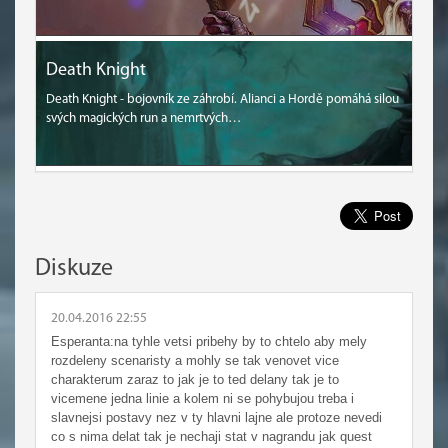
Death Knight
Death Knight - bojovník ze záhrobí. Alianci a Hordě pomáhá silou
svých magických run a nemrtvých…
Diskuze
20.04.2016 22:55
Esperanta:na tyhle vetsi pribehy by to chtelo aby mely
rozdeleny scenaristy a mohly se tak venovet vice
charakterum zaraz to jak je to ted delany tak je to
vicemene jedna linie a kolem ni se pohybujou treba i
slavnejsi postavy nez v ty hlavni lajne ale protoze nevedi
co s nima delat tak je nechaji stat v nagrandu jak quest