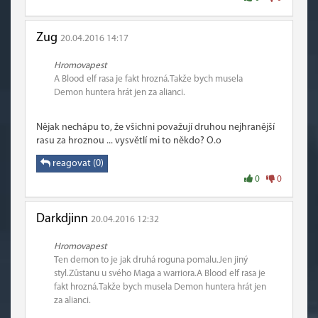
Zug
20.04.2016 14:17
Hromovapest
A Blood elf rasa je fakt hrozná.Takže bych musela
Demon huntera hrát jen za alianci.
Nějak nechápu to, že všichni považují druhou nejhranější
rasu za hroznou ... vysvětlí mi to někdo? O.o
reagovat (0)
0
0
Darkdjinn
20.04.2016 12:32
Hromovapest
Ten demon to je jak druhá roguna pomalu.Jen jiný
styl.Zůstanu u svého Maga a warriora.A Blood elf rasa je
fakt hrozná.Takže bych musela Demon huntera hrát jen
za alianci.