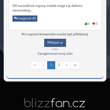
DH narozdíl od roguny ovládá magii a je defacto
nesmrtelnej...
reagovat (0)
0
0
Pro napsání komentáře musíte být přihlášený.
Přihlásit se
nebo
Zaregistrovat nový účet
««
«
1
2
»
»»