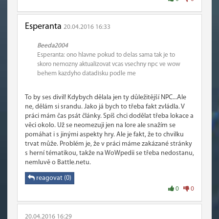
Esperanta
20.04.2016 16:33
Beeda2004
Esperanta: ono hlavne pokud to delas sama tak je to
skoro nemozny aktualizovat vcas vsechny npc ve wow
behem kazdyho datadisku podle me
To by ses divil! Kdybych dělala jen ty důležitější NPC...Ale
ne, dělám si srandu. Jako já bych to třeba fakt zvládla. V
práci mám čas psát články. Spíš chci dodělat třeba lokace a
věci okolo. Už se neomezuji jen na lore ale snažím se
pomáhat i s jinými aspekty hry. Ale je fakt, že to chvilku
trvat může. Problém je, že v práci máme zakázané stránky
s herní tématikou, takže na WoWpedii se třeba nedostanu,
nemluvě o Battle.netu.
reagovat (0)
0
0
20.04.2016 16:29