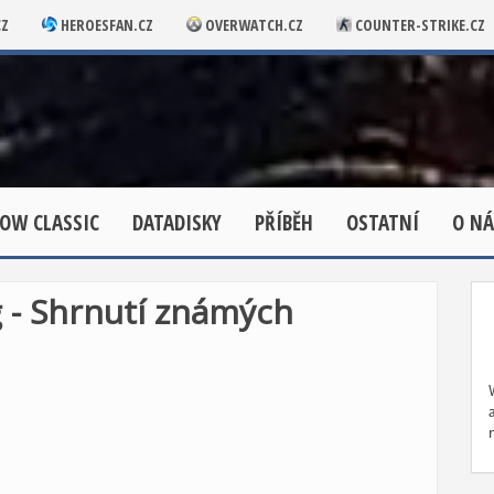
CZ
HEROESFAN.CZ
OVERWATCH.CZ
COUNTER-STRIKE.CZ
OW CLASSIC
DATADISKY
PŘÍBĚH
OSTATNÍ
O NÁ
g - Shrnutí známých