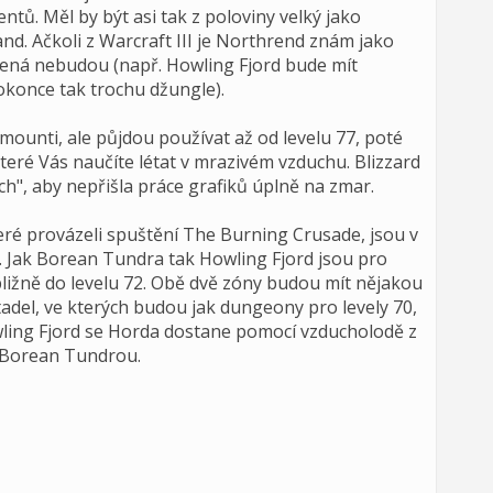
tů. Měl by být asi tak z poloviny velký jako
nd. Ačkoli z Warcraft III je Northrend znám jako
ená nebudou (např. Howling Fjord bude mít
okonce tak trochu džungle).
 mounti, ale půjdou používat až od levelu 77, poté
které Vás naučíte létat v mrazivém vzduchu. Blizzard
ých", aby nepřišla práce grafiků úplně na zmar.
ré provázeli spuštění The Burning Crusade, jsou v
. Jak Borean Tundra tak Howling Fjord jsou pro
ibližně do levelu 72. Obě dvě zóny budou mít nějakou
del, ve kterých budou jak dungeony pro levely 70,
owling Fjord se Horda dostane pomocí vzducholodě z
 s Borean Tundrou.