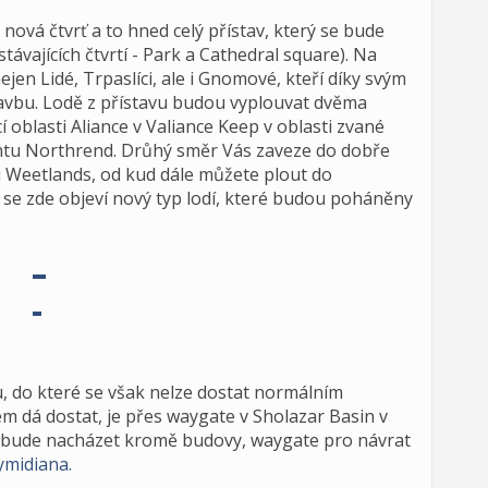
nová čtvrť a to hned celý přístav, který se bude
távajících čtvrtí - Park a Cathedral square). Na
jen Lidé, Trpaslíci, ale i Gnomové, kteří díky svým
tavbu. Lodě z přístavu budou vyplouvat dvěma
 oblasti Aliance v Valiance Keep v oblasti zvané
ntu Northrend. Drůhý směr Vás zaveze do dobře
 Weetlands, od kud dále můžete plout do
 se zde objeví nový typ lodí, které budou poháněny
u, do které se však nelze dostat normálním
m dá dostat, je přes waygate v Sholazar Basin v
e bude nacházet kromě budovy, waygate pro návrat
ymidiana.