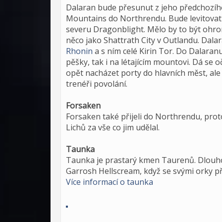
Dalaran bude přesunut z jeho předchozího
Mountains do Northrendu. Bude levitovat
severu Dragonblight. Mělo by to být ohr
něco jako Shattrath City v Outlandu. Dal
Rhonin
a s ním celé Kirin Tor. Do Dalaranu
pěšky, tak i na létajícím mountovi. Dá se 
opět nacházet porty do hlavních měst, al
trenéři povolání.
Forsaken
Forsaken také přijeli do Northrendu, proto
Lichů za vše co jim udělal.
Taunka
Taunka je prastarý kmen Taurenů. Dlouho 
Garrosh Hellscream, když se svými orky př
Více informací o taunka