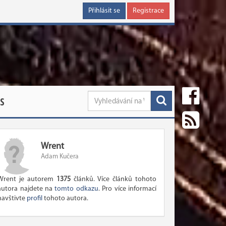
Přihlásit se
Registrace
S
Wrent
Adam Kučera
Wrent je autorem
1375
článků. Více článků tohoto
autora najdete na
tomto odkazu
. Pro více informací
navštivte
profil
tohoto autora.