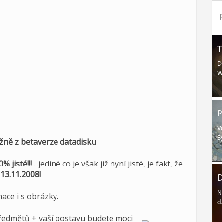
T
D
W
P
V
B
ážně z betaverze datadisku
% jisté!!!
...jediné co je však již nyní jisté, je fakt, že
i
13.11.2008!
D
N
ace i s obrázky.
d
předmětů + vaší postavu budete moci