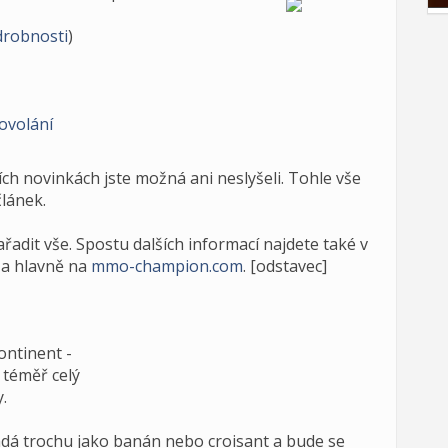
robnosti
)
ovolání
ích novinkách jste možná ani neslyšeli. Tohle vše
článek.
adit vše. Spostu dalších informací najdete také v
a hlavně na
mmo-champion.com
. [odstavec]
ontinent -
 téměř celý
.
dá trochu jako banán nebo croisant a bude se