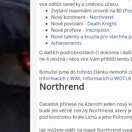
více odlišit tanečky a změnou účesu.
Zvýšení maximální úrovně na 80 (
Pod
Nový kontinent -
Northrend
Nové povolání -
Death Knight
Nová profese -
Inscription
Nové talenty a kouzla pro všechna p
Achievements
O dalších podrobnostech či dokonce i dalš
ne-li možná i něco více Vám přiblíží tento 
Bohužel jsme do tohoto článku nemohli zař
Informacích z WWI
,
Informacích o WOTLK
Northrend
Datadisk přinese na Azeroth jeden nový k
bude jím věčně zmrzlý Northrend, který je
pod kontrolou Krále Lichů a jeho Pohromy
Jak můžete vidět na mapě Northrend vypa