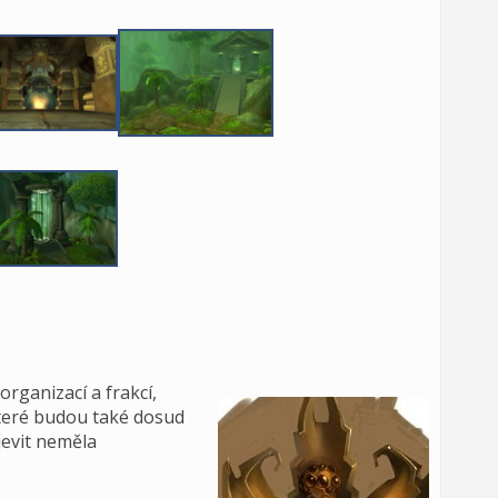
rganizací a frakcí,
které budou také dosud
jevit neměla