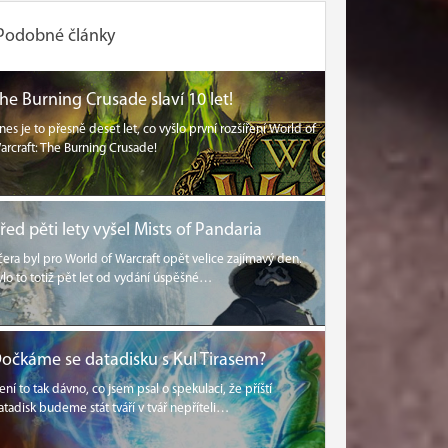
Podobné články
he Burning Crusade slaví 10 let!
nes je to přesně deset let, co vyšlo první rozšíření World of
arcraft: The Burning Crusade!
řed pěti lety vyšel Mists of Pandaria
čera byl pro World of Warcraft opět velice zajímavý den.
ylo to totiž pět let od vydání úspěšné…
očkáme se datadisku s Kul Tirasem?
ení to tak dávno, co jsem psal o spekulaci, že příští
atadisk budeme stát tváří v tvář nepříteli…