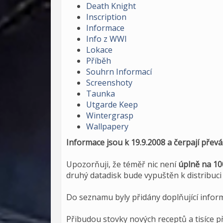
Death Knight
Inscription
Informace
Info z WWI
Lokace
Příběh
Souhrn Informací
Screenshoty
Taunka
Utgarde Keep
Wintergrasp
Wallpapery
Informace jsou k 19.9.2008 a čerpají přev
Upozorňuji, že téměř nic není
úplně na 100
druhý datadisk bude vypuštěn k distribuc
Do seznamu byly přidány doplňující inform
Přibudou stovky nových receptů a tisíce 