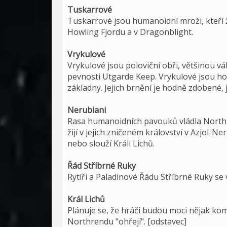
Tuskarrové
Tuskarrové jsou humanoidní mroži, kteří 
Howling Fjordu a v Dragonblight.
Vrykulové
Vrykulové jsou poloviční obři, většinou vále
pevnosti Utgarde Keep. Vrykulové jsou hod
základny. Jejich brnění je hodně zdobené, j
Nerubiani
Rasa humanoidních pavouků vládla Northr
žijí v jejich zničeném království v Azjol-N
nebo slouží Králi Lichů.
Řád Stříbrné Ruky
Rytíři a Paladinové Řádu Stříbrné Ruky se
Král Lichů
Plánuje se, že hráči budou moci nějak kom
Northrendu "ohřejí". [odstavec]