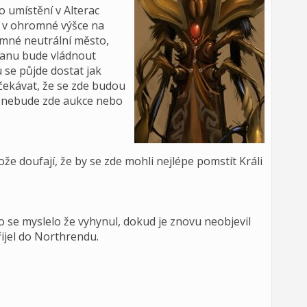
 umístění v Alterac
 v ohromné výšce na
omné neutrální město,
aranu bude vládnout
 se půjde dostat jak
očekávat, že se zde budou
e nebude zde aukce nebo
že doufají, že by se zde mohli nejlépe pomstít Králi
se myslelo že vyhynul, dokud je znovu neobjevil
ijel do Northrendu.