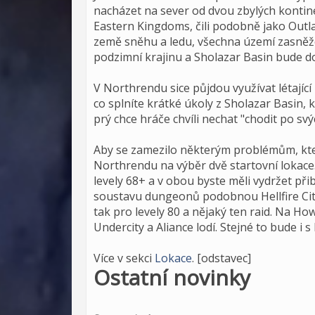
nacházet na sever od dvou zbylých kontinen
Eastern Kingdoms, čili podobně jako Outla
země sněhu a ledu, všechna území zasněž
podzimní krajinu a Sholazar Basin bude d
V Northrendu sice půjdou využívat létající
co splníte krátké úkoly z Sholazar Basin, 
prý chce hráče chvíli nechat "chodit po sv
Aby se zamezilo některým problémům, kte
Northrendu na výběr dvě startovní lokace
levely 68+ a v obou byste měli vydržet př
soustavu dungeonů podobnou Hellfire Cita
tak pro levely 80 a nějaký ten raid. Na H
Undercity a Aliance lodí. Stejné to bude i
Více v sekci
Lokace
. [odstavec]
Ostatní novinky