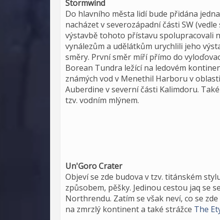
Stormwind
Do hlavního města lidí bude přidána jedna 
nacházet v severozápadní části SW (vedle s
výstavbě tohoto přístavu spolupracovali ne
vynálezům a udělátkům urychlili jeho výs
směry. První směr míří přímo do vyloďovací
Borean Tundra ležící na ledovém kontine
známých vod v Menethil Harboru v oblasti
Auberdine v severní části Kalimdoru. Také
tzv. vodním mlýnem.
Un'Goro Crater
Objeví se zde budova v tzv. titánském styl
způsobem, pěšky. Jedinou cestou jaq se se
Northrendu. Zatím se však neví, co se zd
na zmrzlý kontinent a také strážce
The Et