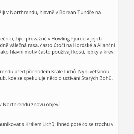
žijí v Northrendu, hlavně v Borean Tundře na
čníci, žijící převážně v Howling Fjordu v jejich
ně válečná rasa, často útočí na Hordské a Alianční
ako hlavní motiv často používají kosti, lebky a krev.
endu před příchodem Krále Lichů. Nyní většinou
erub, kde se spekuluje něco o uctívání Starých Bohů,
 v Northrendu znovu objeví.
unikovat s Králem Lichů, ihned poté co se trochu v