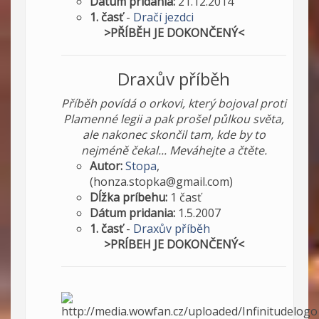
Dátum pridania:
21.12.2014
1. časť
-
Dračí jezdci
>PŘÍBĚH JE DOKONČENÝ<
Draxův příběh
Příběh povídá o orkovi, který bojoval proti
Plamenné legii a pak prošel půlkou světa,
ale nakonec skončil tam, kde by to
nejméně čekal... Meváhejte a čtěte.
Autor:
Stopa
,
(honza.stopka@gmail.com)
Dĺžka príbehu:
1 časť
Dátum pridania:
1.5.2007
1. časť
-
Draxův příběh
>PRÍBEH JE DOKONČENÝ<