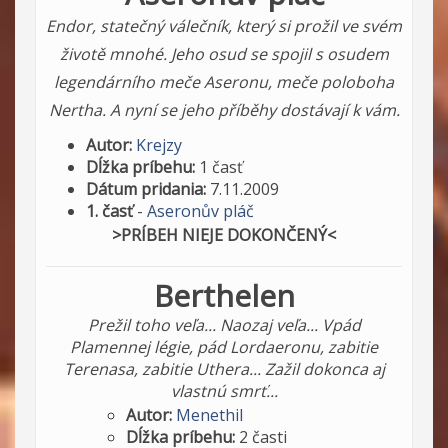
Endor, statečný válečník, který si prožil ve svém
životě mnohé. Jeho osud se spojil s osudem
legendárního meče Aseronu, meče poloboha
Nertha. A nyní se jeho příběhy dostávají k vám.
Autor:
Krejzy
Dĺžka príbehu:
1 časť
Dátum pridania:
7.11.2009
1. časť
-
Aseronův pláč
>PRÍBEH NIEJE DOKONČENÝ<
Berthelen
Prežil toho veľa... Naozaj veľa... Vpád
Plamennej légie, pád Lordaeronu, zabitie
Terenasa, zabitie Uthera... Zažil dokonca aj
vlastnú smrť...
Autor:
Menethil
Dĺžka príbehu:
2 časti