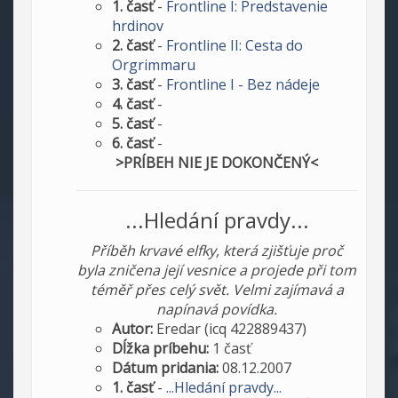
1. časť
-
Frontline I: Predstavenie
hrdinov
2. časť
-
Frontline II: Cesta do
Orgrimmaru
3. časť
-
Frontline I - Bez nádeje
4. časť
-
5. časť
-
6. časť
-
>PRÍBEH NIE JE DOKONČENÝ<
...Hledání pravdy...
Příběh krvavé elfky, která zjišťuje proč
byla zničena její vesnice a projede při tom
téměř přes celý svět. Velmi zajímavá a
napínavá povídka.
Autor:
Eredar (icq 422889437)
Dĺžka príbehu:
1 časť
Dátum pridania:
08.12.2007
1. časť
-
...Hledání pravdy...