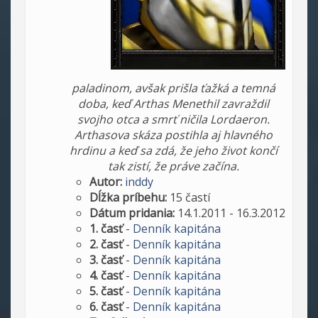
paladinom, avšak prišla ťažká a temná
doba, keď Arthas Menethil zavraždil
svojho otca a smrť ničila Lordaeron.
Arthasova skáza postihla aj hlavného
hrdinu a keď sa zdá, že jeho život končí
tak zistí, že práve začína.
Autor:
inddy
Dĺžka príbehu:
15 častí
Dátum pridania:
14.1.2011 - 16.3.2012
1. časť
-
Denník kapitána
2. časť
-
Denník kapitána
3. časť
-
Denník kapitána
4. časť
-
Denník kapitána
5. časť
-
Denník kapitána
6. časť
-
Denník kapitána