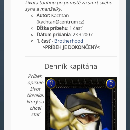
života touhou po pomstě za smrt svého
syna a manželky.
Autor:
Kachtan
(kachtan@centrum.cz)
Dĺžka príbehu:
1 časť
Dátum pridania:
23.3.2007
1. časť
-
Brotherhood
>PRÍBEH JE DOKONČENÝ<
Denník kapitána
Príbeh
opisuje
život
človeka,
ktorý sa
chcel
stať