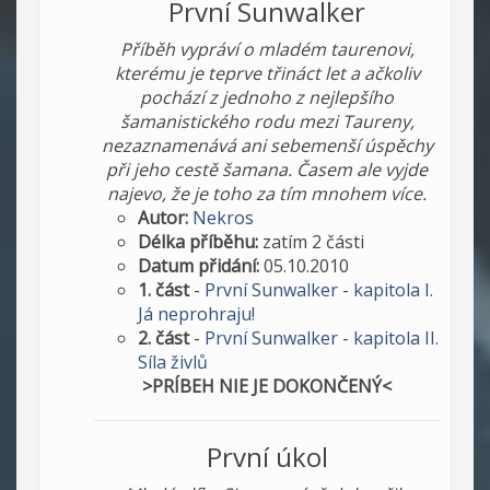
První Sunwalker
Příběh vypráví o mladém taurenovi,
kterému je teprve třináct let a ačkoliv
pochází z jednoho z nejlepšího
šamanistického rodu mezi Taureny,
nezaznamenává ani sebemenší úspěchy
při jeho cestě šamana. Časem ale vyjde
najevo, že je toho za tím mnohem více.
Autor:
Nekros
Délka příběhu:
zatím 2 části
Datum přidání:
05.10.2010
1. část
-
První Sunwalker - kapitola I.
Já neprohraju!
2. část
-
První Sunwalker - kapitola II.
Síla živlů
>PRÍBEH NIE JE DOKONČENÝ<
První úkol