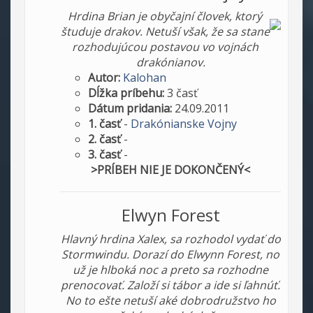
Hrdina Brian je obyčajní človek, ktorý
študuje drakov. Netuší však, že sa stane
rozhodujúcou postavou vo vojnách
drakónianov.
Autor:
Kalohan
Dĺžka príbehu:
3 časť
Dátum pridania:
24.09.2011
1. časť
-
Drakónianske Vojny
2. časť
-
3. časť
-
>PRÍBEH NIE JE DOKONČENÝ<
Elwyn Forest
Hlavný hrdina Xalex, sa rozhodol vydať do
Stormwindu. Dorazí do Elwynn Forest, no
už je hlboká noc a preto sa rozhodne
prenocovať. Založí si tábor a ide si ľahnúť.
No to ešte netuší aké dobrodružstvo ho