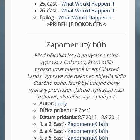
25. časť
-
What Would Happen If...
26. časť
-
What Would Happen If...
Epilog
-
What Would Happen If...
>PŘÍBĚH JE DOKONČEN<
Zapomenutý bůh
Před několika lety byla vyslána tajná
výprava z Dalaranu, která měla
prozkoumat tajemné území Blasted
Lands. Výprava zde nakonec objevila sídlo
Starého boha, který byl údajně členy
výpravy přemožen. Jak ale nyní zjistí naši
hrdinové, skutečnost je úplně jiná.
Autor:
Janty
Dĺžka príbehu:
8 častí
Dátum pridania:
8.7.2011 - 3.9.2011
1. a 2. časť
-
Zapomenutý bůh
3. a 4. časť
-
Zapomenutý bůh
5. a 6. časť
-
Zapomenutý bůh