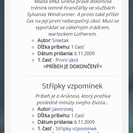
Mladá elfka Sirena právě dokončila
trénink temné hraničářky ve službách
Sylvanas Windrunner. A proto také přišel
čas na její první nebezpečný úkol. Musí se
vypořádat se zákeřným zrádcem,
warlockem Lutherem.
Autor:
Smetak
Dĺžka príbehu:
1 časť
Dátum pridania:
6.11.2009
1. časť
-
První úkol
>PRÍBEH JE DOKONČENÝ<
Střípky vzpomínek
Príbeh je o Ariánovi, ktorý prežíva
posledné minúty svojho života...
Autor:
Javorovej
Dĺžka príbehu:
1 časť
Dátum pridania:
6.11.2009
1. časť
-
Střípky vzpomínek