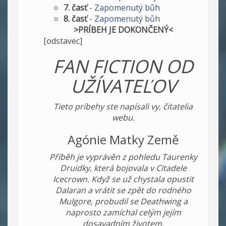
7. časť
-
Zapomenutý bůh
8. časť
-
Zapomenutý bůh
>PRÍBEH JE DOKONČENÝ<
[odstavec]
FAN FICTION OD
UŽÍVATEĽOV
Tieto príbehy ste napísali vy, čitatelia
webu.
Agónie Matky Země
Příběh je vyprávěn z pohledu Taurenky
Druidky, která bojovala v Citadele
Icecrown. Když se už chystala opustit
Dalaran a vrátit se zpět do rodného
Mulgore, probudil se Deathwing a
naprosto zamíchal celým jejím
dosavadním životem.