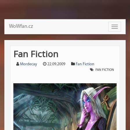
WoWfan.cz
Toggle
navigati
Fan Fiction
Mordecay
22.09.2009
Fan Fiction
FAN FICTION