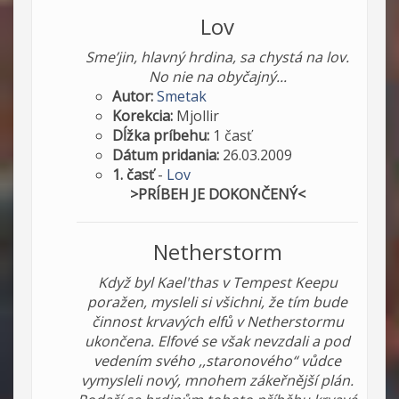
Lov
Sme’jin, hlavný hrdina, sa chystá na lov.
No nie na obyčajný...
Autor:
Smetak
Korekcia:
Mjollir
Dĺžka príbehu:
1 časť
Dátum pridania:
26.03.2009
1. časť
-
Lov
>PRÍBEH JE DOKONČENÝ<
Netherstorm
Když byl Kael'thas v Tempest Keepu
poražen, mysleli si všichni, že tím bude
činnost krvavých elfů v Netherstormu
ukončena. Elfové se však nevzdali a pod
vedením svého ,,staronového“ vůdce
vymysleli nový, mnohem zákeřnější plán.