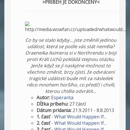
>PRÍBEH JE DOKONČENÝ<
Co by se stalo kdyby... jste změnili jedinou
událost, která se podle vás stát neměla?
Draeneika Asimeria si v Northrendu v boji
proti Králi Lichů pokládá stejnou otázku.
Jenže když se jí naskytne možnost to
všechno změnit, brzy zjistí, že odvrácení
tragické události bude mít za následek
něco mnohem horšího, co předčí i chvíli,
kterou chtěla odvrátit...
Autor:
Esperanta
Dĺžka príbehu:
27 částí
Dátum pridania:
21.9.2011 - 8.8.2013
1. časť
-
What Would Happen If...
2. časť
-
What Would Happen If...
3. časť
-
What Would Happen If...