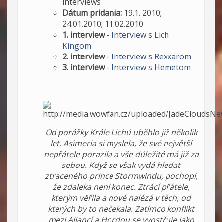
interviews
Dátum pridania:
19.1. 2010;
24.01.2010; 11.02.2010
1. interview
-
Interview s Lich
Kingom
2. interview
-
Interview s Rexxarom
3. interview
-
Interview s Hemetom
Od porážky Krále Lichů uběhlo již několik
let. Asimeria si myslela, že své největší
nepřátele porazila a vše důležité má již za
sebou. Když se však vydá hledat
ztraceného prince Stormwindu, pochopí,
že zdaleka není konec. Ztrácí přátele,
kterým věřila a nové nalézá v těch, od
kterých by to nečekala. Zatímco konflikt
mezi Aliancí a Hordou se vyostřuje jako