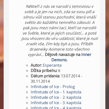
Někteří z nás se narodí s temnotou v
sobě a je jen na nich, zda se svou pílí a
silnou vůlí stanou pochodní, která vnáší
světlo do každého temného zákoutí. A
pak jsou mezi námi tací, kteří se narodili
ve Světle, které je jejich součástí... a poté
jsou vhozeni do víru událostí, které je nutí
zradit vše, čím kdy byli a jsou. Příběh
draeneiky Asimerie toto všechno
vypráví...
Dějově navazuje na
Inner
Demons
.
Autor:
Esperanta
Dĺžka príbehu:
6
Dátum pridania:
13.07.2014 -
30.11.2014
Infinitude of Ice - Prolog
Infinitude of Ice - 1. kapitola
Infinitude of Ice - 2. kapitola
Infinitude of Ice - 3. kapitola
Infinitude of Ice - 4. kapitola