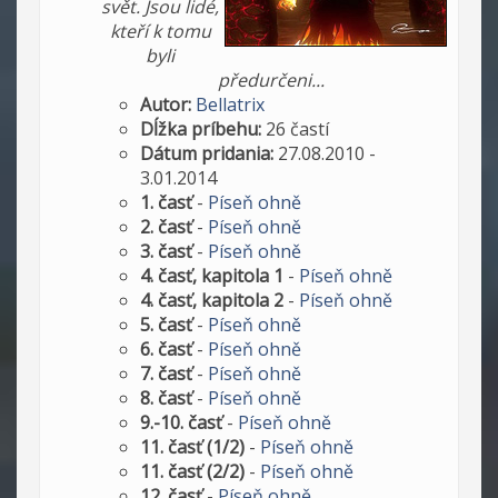
svět. Jsou lidé,
kteří k tomu
byli
předurčeni...
Autor:
Bellatrix
Dĺžka príbehu:
26 častí
Dátum pridania:
27.08.2010 -
3.01.2014
1. časť
-
Píseň ohně
2. časť
-
Píseň ohně
3. časť
-
Píseň ohně
4. časť, kapitola 1
-
Píseň ohně
4. časť, kapitola 2
-
Píseň ohně
5. časť
-
Píseň ohně
6. časť
-
Píseň ohně
7. časť
-
Píseň ohně
8. časť
-
Píseň ohně
9.-10. časť
-
Píseň ohně
11. časť (1/2)
-
Píseň ohně
11. časť (2/2)
-
Píseň ohně
12. časť
-
Píseň ohně