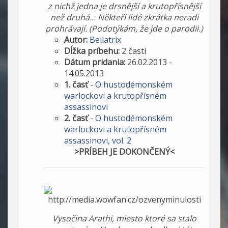
z nichž jedna je drsnější a krutopřísnější
než druhá... Někteří lidé zkrátka neradi
prohrávají. (Podotýkám, že jde o parodii.)
Autor:
Bellatrix
Dĺžka príbehu:
2 časti
Dátum pridania:
26.02.2013 -
14.05.2013
1. časť
-
O hustodémonském
warlockovi a krutopřísném
assassinovi
2. časť
-
O hustodémonském
warlockovi a krutopřísném
assassinovi, vol. 2
>PRÍBEH JE DOKONČENÝ<
Vysočina Arathi, miesto ktoré sa stalo