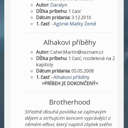
Autor:
Daralyn
Dĺžka príbehu:
1 časť
Dátum pridania:
3.12.2010
1. časť
-
Agónie Matky Země
Alhakovi příběhy
Autor:
Cahel.Martin@seznam.cz
Dĺžka príbehu:
1 časť, rozdelená na 2
kapitoly
Dátum pridania:
05.05.2008
1. časť -
Alhakovi příběhy
>PRÍBEH JE DOKONČENÝ<
Brotherhood
Středně dlouhá povídka se zajímavým
dějem a strhujícím koncem vyprávějící o
němém elfovi, který naplnil zbytek svého