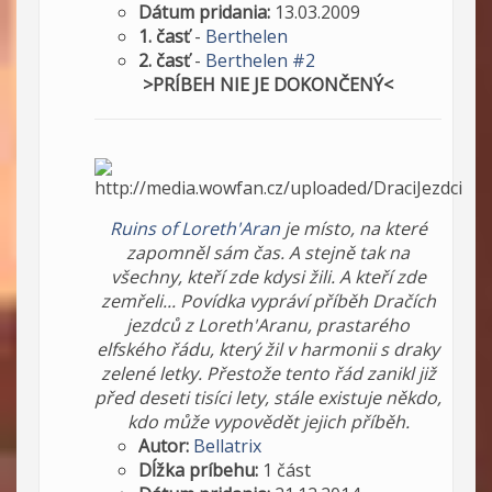
Dátum pridania:
13.03.2009
1. časť
-
Berthelen
2. časť
-
Berthelen #2
>PRÍBEH NIE JE DOKONČENÝ<
Ruins of Loreth'Aran
je místo, na které
zapomněl sám čas. A stejně tak na
všechny, kteří zde kdysi žili. A kteří zde
zemřeli... Povídka vypráví příběh Dračích
jezdců z Loreth'Aranu, prastarého
elfského řádu, který žil v harmonii s draky
zelené letky. Přestože tento řád zanikl již
před deseti tisíci lety, stále existuje někdo,
kdo může vypovědět jejich příběh.
Autor:
Bellatrix
Dĺžka príbehu:
1 část