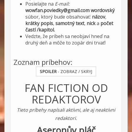
Posielajte na
E-mail:
wowfan.poviedky@gmail.com
wordovský
súbor, ktorý bude obsahovať:
názov
,
krátky popis
,
samotný text
,
nick
a
počet
častí /kapitol.
Vedzte, že príbeh sa neobjaví hneď na
druhý deň a môže to zopár dni trvať!
Zoznam príbehov:
SPOILER
- ZOBRAZ / SKRYJ
FAN FICTION OD
REDAKTOROV
Tieto príbehy napísali aktívni, ale aj neaktívni
redaktori.
Aseronův pláč