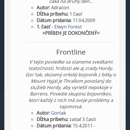
čaká na druhý deň...
Autor:
Adracon
Dĺžka príbehu:
1 časť
Dátum pridania:
11.04.2009
1. časť
-
Elwyn Forest
>PRÍBEH JE DOKONČENÝ<
Frontline
V tejto poviedke sa staneme svedkami
statočnosti, hrdosti ale aj zrady Hordy.
Gor´tak, skúsený orkský bojovník z bitky o
Mount Hyjal je Thrallom povolaný do
služieb Hordy, aby vyriešil nepokoje v
Barrens. Povedie skupinu bojovníkov,
ktorí každý z nich má svoje problémy a
tajomstvá.
Autor:
Gortak
Dĺžka príbehu:
zatiaľ 3 časti
Dátum pridania:
15.4.2011 -