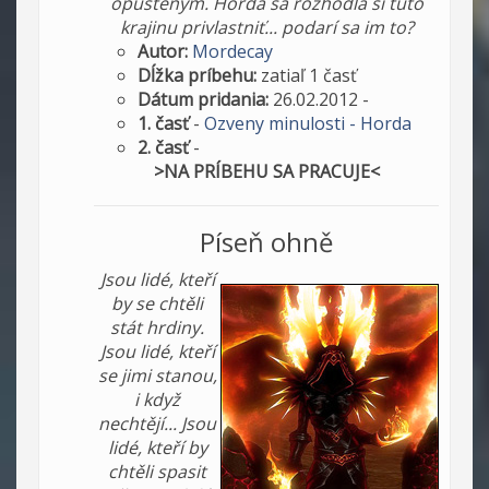
opusteným. Horda sa rozhodla si túto
krajinu privlastniť... podarí sa im to?
Autor:
Mordecay
Dĺžka príbehu:
zatiaľ 1 časť
Dátum pridania:
26.02.2012 -
1. časť
-
Ozveny minulosti - Horda
2. časť
-
>NA PRÍBEHU SA PRACUJE<
Píseň ohně
Jsou lidé, kteří
by se chtěli
stát hrdiny.
Jsou lidé, kteří
se jimi stanou,
i když
nechtějí... Jsou
lidé, kteří by
chtěli spasit