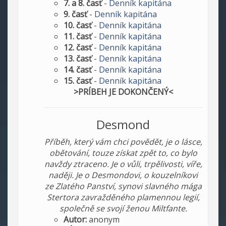
7. a 8. časť
-
Denník kapitána
9. časť
-
Denník kapitána
10. časť
-
Denník kapitána
11. časť
-
Denník kapitána
12. časť
-
Denník kapitána
13. časť
-
Denník kapitána
14. časť
-
Denník kapitána
15. časť
-
Denník kapitána
>PRÍBEH JE DOKONČENÝ<
Desmond
Příběh, který vám chci povědět, je o lásce,
obětování, touze získat zpět to, co bylo
navždy ztraceno. Je o vůli, trpělivosti, víře,
naději. Je o Desmondovi, o kouzelníkovi
ze Zlatého Panství, synovi slavného mága
Stertora zavražděného plamennou legií,
společně se svojí ženou Miltfante.
Autor:
anonym