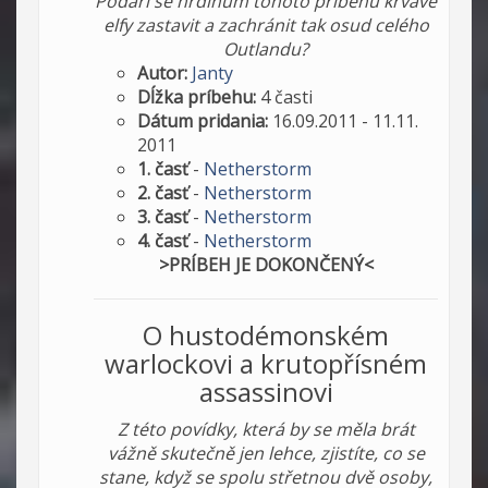
Podaří se hrdinům tohoto příběhu krvavé
elfy zastavit a zachránit tak osud celého
Outlandu?
Autor:
Janty
Dĺžka príbehu:
4 časti
Dátum pridania:
16.09.2011 - 11.11.
2011
1. časť
-
Netherstorm
2. časť
-
Netherstorm
3. časť
-
Netherstorm
4. časť
-
Netherstorm
>PRÍBEH JE DOKONČENÝ<
O hustodémonském
warlockovi a krutopřísném
assassinovi
Z této povídky, která by se měla brát
vážně skutečně jen lehce, zjistíte, co se
stane, když se spolu střetnou dvě osoby,