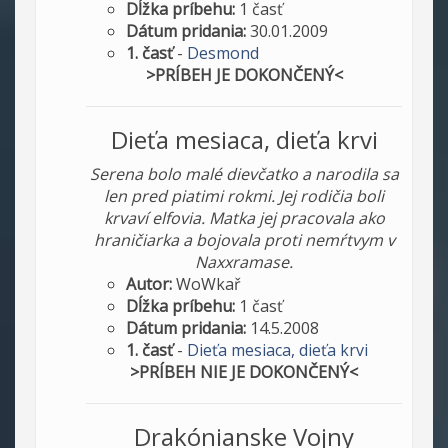
Dĺžka príbehu:
1 časť
Dátum pridania:
30.01.2009
1. časť
-
Desmond
>PRÍBEH JE DOKONČENÝ<
Dieťa mesiaca, dieťa krvi
Serena bolo malé dievčatko a narodila sa
len pred piatimi rokmi. Jej rodičia boli
krvaví elfovia. Matka jej pracovala ako
hraničiarka a bojovala proti nemŕtvym v
Naxxramase.
Autor:
WoWkař
Dĺžka príbehu:
1 časť
Dátum pridania:
14.5.2008
1. časť
-
Dieťa mesiaca, dieťa krvi
>PRÍBEH NIE JE DOKONČENÝ<
Drakónianske Vojny