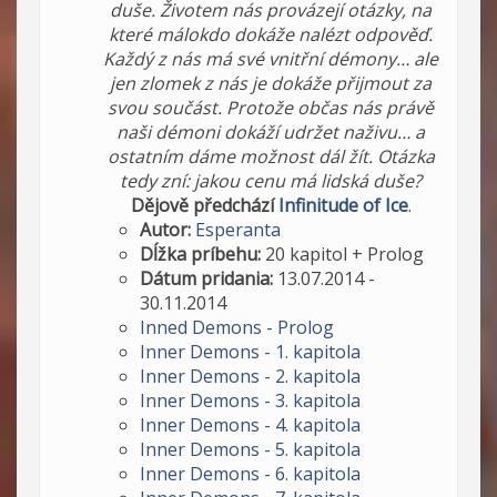
duše. Životem nás provázejí otázky, na
které málokdo dokáže nalézt odpověď.
Každý z nás má své vnitřní démony… ale
jen zlomek z nás je dokáže přijmout za
svou součást. Protože občas nás právě
naši démoni dokáží udržet naživu… a
ostatním dáme možnost dál žít. Otázka
tedy zní: jakou cenu má lidská duše?
Dějově předchází
Infinitude of Ice
.
Autor:
Esperanta
Dĺžka príbehu:
20 kapitol + Prolog
Dátum pridania:
13.07.2014 -
30.11.2014
Inned Demons - Prolog
Inner Demons - 1. kapitola
Inner Demons - 2. kapitola
Inner Demons - 3. kapitola
Inner Demons - 4. kapitola
Inner Demons - 5. kapitola
Inner Demons - 6. kapitola