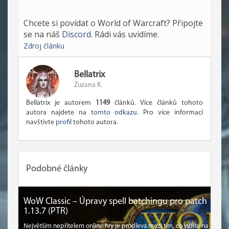
Chcete si povídat o World of Warcraft? Připojte
se na náš
Discord
. Rádi vás uvidíme.
Zdroj článku
Bellatrix
Zuzana K.
Bellatrix je autorem
1149
článků. Více článků tohoto
autora najdete na
tomto odkazu
. Pro více informací
navštivte
profil
tohoto autora.
Podobné články
WoW Classic – Úpravy spell batchingu pro patch
1.13.7 (PTR)
Největším nepřítelem online hry je prodleva mezi tím, co vidíte na