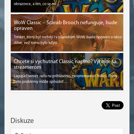
obrazovce, a tím, co se na…
WoW Classic – Scarab Brooch nefunguje, bude
opraven
Trinket, který byl rozbitý i v původním WoW, bude opraven o něco
dříve, než tomu bylo kdysi.
Chcete si vychutnať Classic naplno? Vyhnite sa
streamerom
Lagujúci server, rada na prihlásenie, nevyrovnanosť frakcií. Práve
tieto problémy môže spôsobiť…
Diskuze