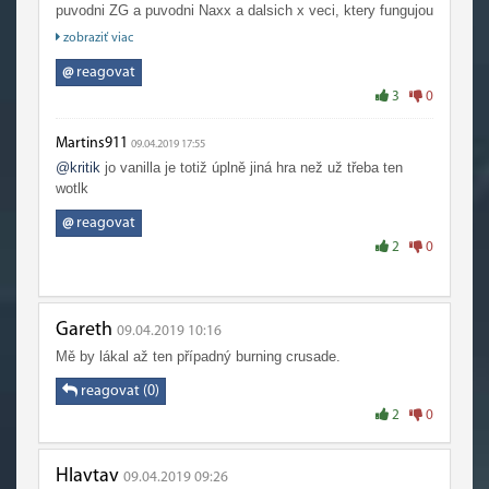
puvodni ZG a puvodni Naxx a dalsich x veci, ktery fungujou
uplne jinak nez dnes.
zobraziť viac
Sice i TBC a WOTLK maj nektery odlisny herni systemy,
@
reagovat
jako gear za badge, ktery uz dnes ve hre nejsou, ale
3
0
celkove tech odlisnosti neni tolik.
Martins911
09.04.2019 17:55
Nevim , kazdej to asi vidi jinak, ale me teda hrat znova
@kritik
jo vanilla je totiž úplně jiná hra než už třeba ten
TBC a WOTLK vubec nelaka, oni jsou totiz uz "napul"
wotlk
moderni wow. A classic chci hrat prave mimo jine proto, ze
si chci zahrat neco jinyho nez moderni wow.
@
reagovat
2
0
Gareth
09.04.2019 10:16
Mě by lákal až ten případný burning crusade.
reagovat (0)
2
0
Hlavtav
09.04.2019 09:26