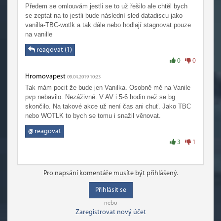
Předem se omlouvám jestli se to už řešilo ale chtěl bych
se zeptat na to jestli bude následní sled datadiscu jako
vanilla-TBC-wotlk a tak dále nebo hodlají stagnovat pouze
na vanille
reagovat (1)
0
0
Hromovapest
09.04.2019 10:23
Tak mám pocit že bude jen Vanilka. Osobně mě na Vanile
pvp nebavilo. Nezáživné. V AV i 5-6 hodin než se bg
skončilo. Na takové akce už není čas ani chuť. Jako TBC
nebo WOTLK to bych se tomu i snažil věnovat.
@
reagovat
3
1
Pro napsání komentáře musíte být přihlášený.
Přihlásit se
nebo
Zaregistrovat nový účet