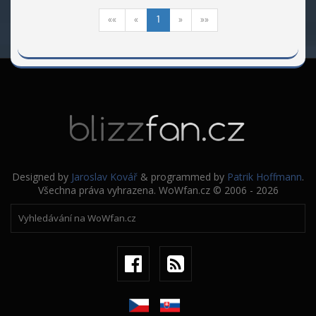
««
«
1
»
»»
Designed by
Jaroslav Kovář
& programmed by
Patrik Hoffmann
.
Všechna práva vyhrazena. WoWfan.cz © 2006 - 2026