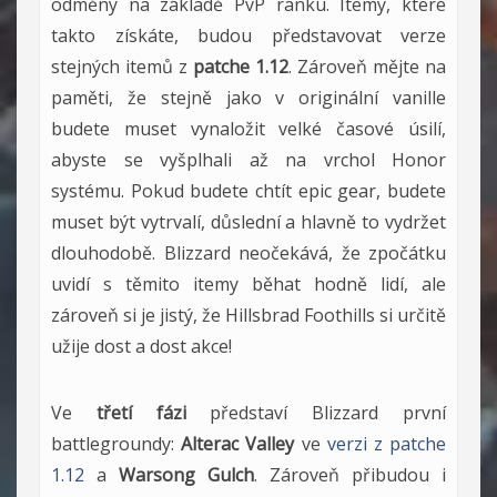
odměny na základě PvP ranku. Itemy, které
takto získáte, budou představovat verze
stejných itemů z
patche 1.12
. Zároveň mějte na
paměti, že stejně jako v originální vanille
budete muset vynaložit velké časové úsilí,
abyste se vyšplhali až na vrchol Honor
systému. Pokud budete chtít epic gear, budete
muset být vytrvalí, důslední a hlavně to vydržet
dlouhodobě. Blizzard neočekává, že zpočátku
uvidí s těmito itemy běhat hodně lidí, ale
zároveň si je jistý, že Hillsbrad Foothills si určitě
užije dost a dost akce!
Ve
třetí fázi
představí Blizzard první
battlegroundy:
Alterac Valley
ve
verzi z patche
1.12
a
Warsong Gulch
. Zároveň přibudou i