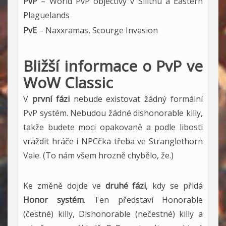
PvP
– World PvP objectivy v Silithu a Eastern
Plaguelands
PvE
– Naxxramas, Scourge Invasion
Bližší informace o PvP ve
WoW Classic
V
první fázi
nebude existovat žádný formální
PvP systém. Nebudou žádné dishonorable killy,
takže budete moci opakovaně a podle libosti
vraždit hráče i NPCčka třeba ve Stranglethorn
Vale. (To nám všem hrozně chybělo, že.)
Ke změně dojde ve
druhé fázi
, kdy se přidá
Honor systém
. Ten představí Honorable
(čestné) killy, Dishonorable (nečestné) killy a