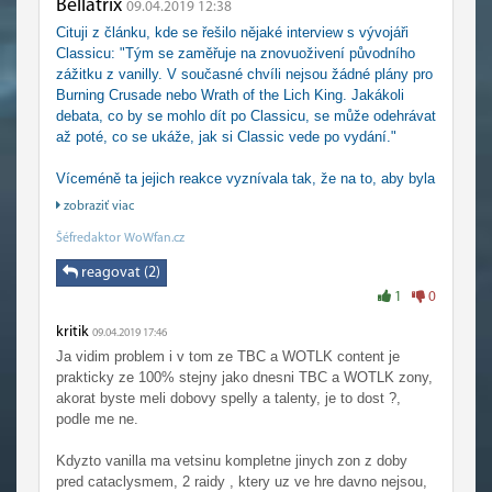
Bellatrix
09.04.2019 12:38
Cituji z článku, kde se řešilo nějaké interview s vývojáři
Classicu: "Tým se zaměřuje na znovuoživení původního
zážitku z vanilly. V současné chvíli nejsou žádné plány pro
Burning Crusade nebo Wrath of the Lich King. Jakákoli
debata, co by se mohlo dít po Classicu, se může odehrávat
až poté, co se ukáže, jak si Classic vede po vydání."
Víceméně ta jejich reakce vyznívala tak, že na to, aby byla
jakákoli šance na TBC, tak by Classic musel být opravdu
zobraziť viac
zázračně úspěšný.
Šéfredaktor WoWfan.cz
reagovat (2)
1
0
kritik
09.04.2019 17:46
Ja vidim problem i v tom ze TBC a WOTLK content je
prakticky ze 100% stejny jako dnesni TBC a WOTLK zony,
akorat byste meli dobovy spelly a talenty, je to dost ?,
podle me ne.
Kdyzto vanilla ma vetsinu kompletne jinych zon z doby
pred cataclysmem, 2 raidy , ktery uz ve hre davno nejsou,