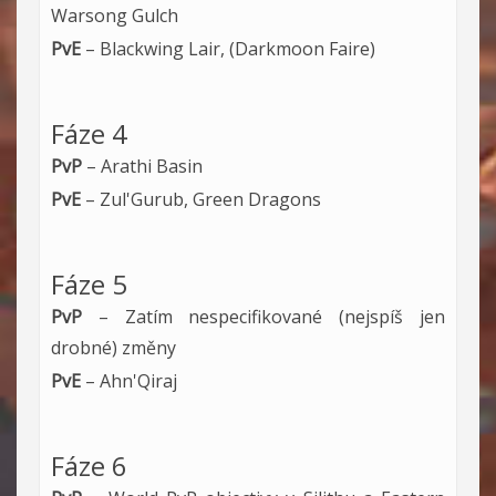
Warsong Gulch
PvE
– Blackwing Lair, (Darkmoon Faire)
Fáze 4
PvP
– Arathi Basin
PvE
– Zul'Gurub, Green Dragons
Fáze 5
PvP
– Zatím nespecifikované (nejspíš jen
drobné) změny
PvE
– Ahn'Qiraj
Fáze 6