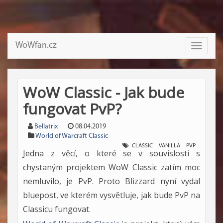
WoWfan.cz
Toggle
navigati
WoW Classic - Jak bude
fungovat PvP?
Bellatrix
08.04.2019
World of Warcraft Classic
CLASSIC
VANILLA
PVP
Jedna z věcí, o které se v souvislosti s
chystaným projektem WoW Classic zatím moc
nemluvilo, je PvP. Proto Blizzard nyní vydal
bluepost, ve kterém vysvětluje, jak bude PvP na
Classicu fungovat.