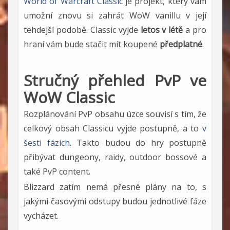
World of Warcraft Classic
je projekt, který vám
umožní znovu si zahrát WoW vanillu v její
tehdejší podobě. Classic vyjde
letos v létě
a pro
hraní vám bude stačit mít koupené
předplatné
.
Stručný přehled PvP ve
WoW Classic
Rozplánování PvP obsahu úzce souvisí s tím, že
celkový obsah Classicu vyjde postupně, a to
v
šesti fázích
. Takto budou do hry postupně
přibývat dungeony, raidy, outdoor bossové a
také PvP content.
Blizzard zatím nemá přesné plány na to, s
jakými časovými odstupy budou jednotlivé fáze
vycházet.