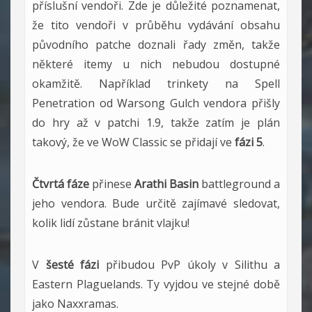
příslušní vendoři. Zde je důležité poznamenat,
že tito vendoři v průběhu vydávání obsahu
původního patche doznali řady změn, takže
některé itemy u nich nebudou dostupné
okamžitě. Například trinkety na Spell
Penetration od Warsong Gulch vendora přišly
do hry až v patchi 1.9, takže zatím je plán
takový, že ve WoW Classic se přidají ve
fázi 5
.
Čtvrtá fáze
přinese
Arathi Basin
battleground a
jeho vendora. Bude určitě zajímavé sledovat,
kolik lidí zůstane bránit vlajku!
V
šesté fázi
přibudou PvP úkoly v Silithu a
Eastern Plaguelands. Ty vyjdou ve stejné době
jako Naxxramas.