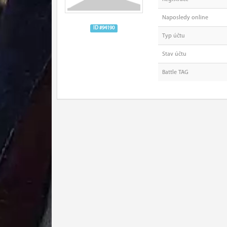
Naposledy online
ID #94190
Typ účtu
Stav účtu
Battle TAG