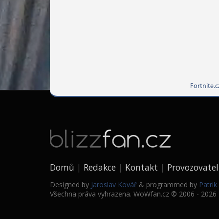
Fortnite.c
Domů
Redakce
Kontakt
Provozovatel
Designed by
Jaroslav Kovář
& programmed by
Patri
Všechna práva vyhrazena. WoWfan.cz © 2006 - 2026