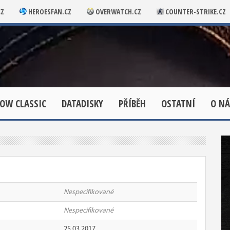
CZ
HEROESFAN.CZ
OVERWATCH.CZ
COUNTER-STRIKE.CZ
OW CLASSIC
DATADISKY
PŘÍBĚH
OSTATNÍ
O NÁ
Nespecifikované
Nespecifikované
25.03.2017