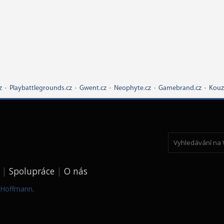
z
·
Playbattlegrounds.cz
·
Gwent.cz
·
Neophyte.cz
·
Gamebrand.cz
·
Kouz
Spolupráce
O nás
k Hoffmann
.