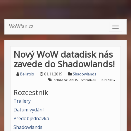
WoWfan.cz
Toggle
navigati
Nový WoW datadisk nás
zavede do Shadowlands!
Bellatrix
01.11.2019
Shadowlands
SHADOWLANDS
SYLVANAS
LICH KING
Rozcestník
Trailery
Datum vydání
Předobjednávka
Shadowlands