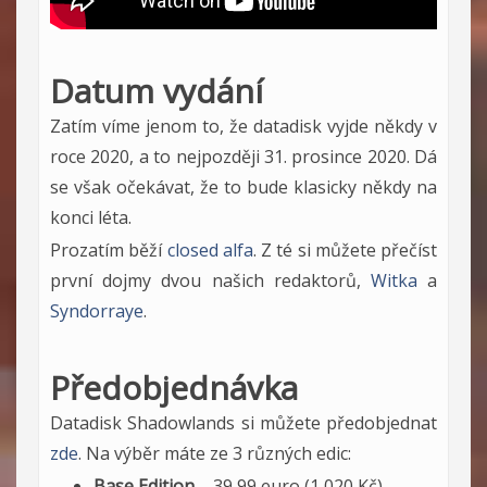
Datum vydání
Zatím víme jenom to, že datadisk vyjde někdy v
roce 2020, a to nejpozději 31. prosince 2020. Dá
se však očekávat, že to bude klasicky někdy na
konci léta.
Prozatím běží
closed alfa
. Z té si můžete přečíst
první dojmy dvou našich redaktorů,
Witka
a
Syndorraye
.
Předobjednávka
Datadisk Shadowlands si můžete předobjednat
zde
. Na výběr máte ze 3 různých edic:
Base Edition
– 39,99 euro (1 020 Kč)