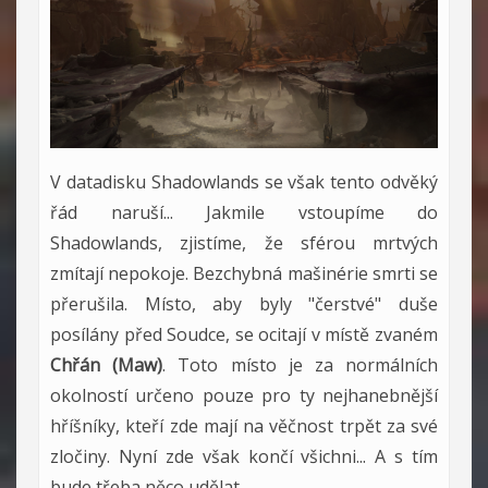
V datadisku Shadowlands se však tento odvěký
řád naruší... Jakmile vstoupíme do
Shadowlands, zjistíme, že sférou mrtvých
zmítají nepokoje. Bezchybná mašinérie smrti se
přerušila. Místo, aby byly "čerstvé" duše
posílány před Soudce, se ocitají v místě zvaném
Chřán (Maw)
. Toto místo je za normálních
okolností určeno pouze pro ty nejhanebnější
hříšníky, kteří zde mají na věčnost trpět za své
zločiny. Nyní zde však končí všichni... A s tím
bude třeba něco udělat.