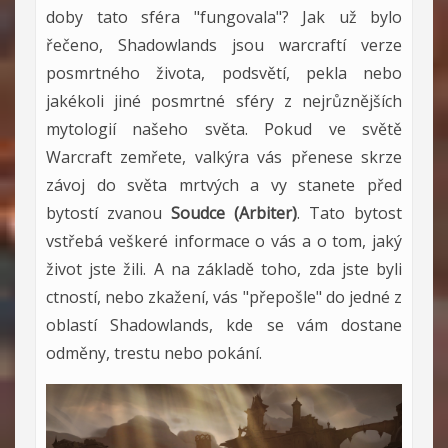
doby tato sféra "fungovala"? Jak už bylo
řečeno, Shadowlands jsou warcraftí verze
posmrtného života, podsvětí, pekla nebo
jakékoli jiné posmrtné sféry z nejrůznějších
mytologií našeho světa. Pokud ve světě
Warcraft zemřete, valkýra vás přenese skrze
závoj do světa mrtvých a vy stanete před
bytostí zvanou
Soudce (Arbiter)
. Tato bytost
vstřebá veškeré informace o vás a o tom, jaký
život jste žili. A na základě toho, zda jste byli
ctností, nebo zkažení, vás "přepošle" do jedné z
oblastí Shadowlands, kde se vám dostane
odměny, trestu nebo pokání.