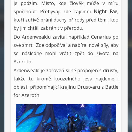
je podzim. Místo, kde člověk může v míru
spočinout. Přebývají zde tajemní
Night Fae
,
kteří zuřivě brání duchy přírody před těmi, kdo
by jim chtěli zabránit v přerodu.
Do Ardenwealdu zavítal například
Cenarius
po
své smrti. Zde odpočíval a nabíral nové síly, aby
se následně mohl vrátit zpět do života na
Azeroth.
Ardenweald je zároveň silně propojen s drusty,
takže tu kromě kouzelného lesa najdeme i
oblasti připomínající krajinu Drustvaru z Battle
for Azeroth