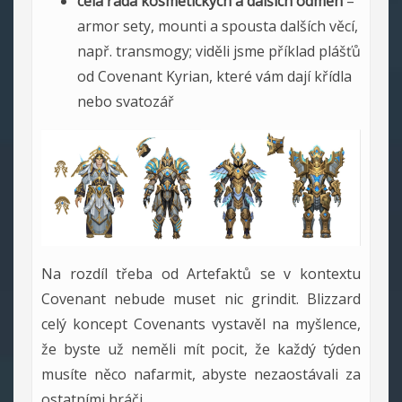
celá řada kosmetických a dalších odměn
–
armor sety, mounti a spousta dalších věcí,
např. transmogy; viděli jsme příklad plášťů
od Covenant Kyrian, které vám dají křídla
nebo svatozář
Na rozdíl třeba od Artefaktů se v kontextu
Covenant nebude muset nic grindit. Blizzard
celý koncept Covenants vystavěl na myšlence,
že byste už neměli mít pocit, že každý týden
musíte něco nafarmit, abyste nezaostávali za
ostatními hráči.