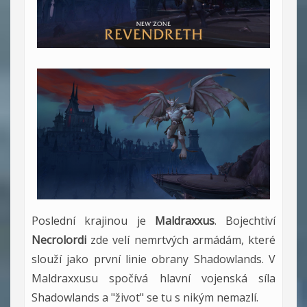
Poslední krajinou je
Maldraxxus
. Bojechtiví
Necrolordi
zde velí nemrtvých armádám, které
slouží jako první linie obrany Shadowlands. V
Maldraxxusu spočívá hlavní vojenská síla
Shadowlands a "život" se tu s nikým nemazlí.