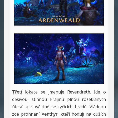
Třetí lokace se jmenuje
Revendreth
. Jde o
děsivou, stinnou krajinu plnou rozeklaných
útesů a zlověstně se tyčících hradů. Vládnou
zde prohnaní
Venthyr
, kteří hodují na duších