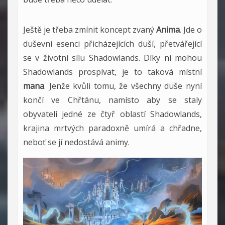
Ještě je třeba zmínit koncept zvaný
Anima
. Jde o
duševní esenci přicházejících duší, přetvářející
se v životní sílu Shadowlands. Díky ní mohou
Shadowlands prospívat, je to taková místní
mana
. Jenže kvůli tomu, že všechny duše nyní
končí ve Chřtánu, namísto aby se staly
obyvateli jedné ze čtyř oblastí Shadowlands,
krajina mrtvých paradoxně umírá a chřadne,
neboť se jí nedostává animy.