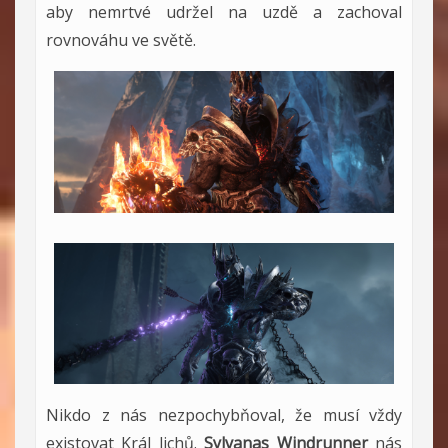
aby nemrtvé udržel na uzdě a zachoval
rovnováhu ve světě.
Nikdo z nás nezpochybňoval, že musí vždy
existovat Král lichů.
Sylvanas Windrunner
nás