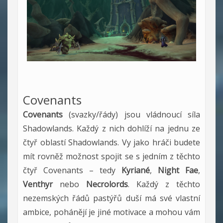
Covenants
Covenants
(svazky/řády) jsou vládnoucí síla
Shadowlands. Každý z nich dohlíží na jednu ze
čtyř oblastí Shadowlands. Vy jako hráči budete
mít rovněž možnost spojit se s jedním z těchto
čtyř Covenants – tedy
Kyriané
,
Night Fae
,
Venthyr
nebo
Necrolords
. Každý z těchto
nezemských řádů pastýřů duší má své vlastní
ambice, pohánějí je jiné motivace a mohou vám