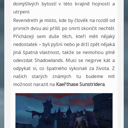
domýšlivých bytostí v této krajině hojnosti a
utrpení.
Revendreth je místo, kde by člověk na rozdíl od
prvních dvou asi příliš po smrti skončit nechtěl.
Přicházejí sem duše těch, kteří měli nějaký
nedostatek – byli pyšní nebo je drží zpět nějaká
jiná špatná vlastnost, takže se nemohou plně
odevzdat Shadowlands. Musí se nejprve kát a
odpykat si, co špatného vykonali za života. Z
našich starých známých tu budeme mít
možnost narazit na
Kael'thase Sunstridera
.