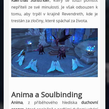
Kael'thas Sunstrider
, který se touží pomstít
nepříteli ze své minulosti. Je však odsouzen k
tomu, aby trpěl v krajině Revendreth, kde je
trestán za zločiny, které spáchal za života.
Anima a Soulbinding
Anima
, z příběhového hlediska
duchovní