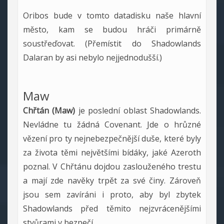
Oribos bude v tomto datadisku naše hlavní
město, kam se budou hráči primárně
soustřeďovat. (Přemístit do Shadowlands
Dalaran by asi nebylo nejjednodušší.)
Maw
Chřtán (Maw)
je poslední oblast Shadowlands.
Nevládne tu žádná Covenant. Jde o hrůzné
vězení pro ty nejnebezpečnější duše, které byly
za života těmi největšími bídáky, jaké Azeroth
poznal. V Chřtánu dojdou zaslouženého trestu
a mají zde navěky trpět za své činy. Zároveň
jsou sem zavíráni i proto, aby byl zbytek
Shadowlands před těmito nejzvrácenějšími
stvůrami v bezpečí.