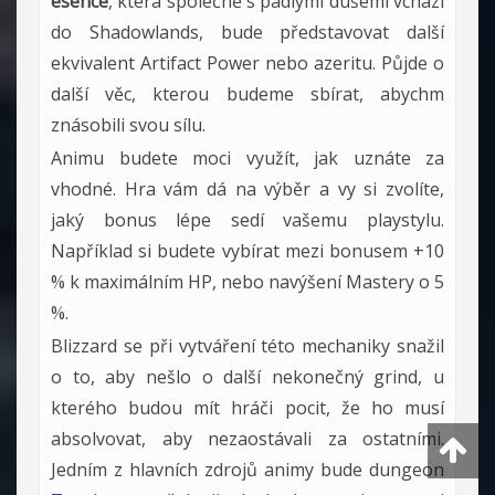
esence
, která společně s padlými dušemi vchází
do Shadowlands, bude představovat další
ekvivalent Artifact Power nebo azeritu. Půjde o
další věc, kterou budeme sbírat, abychm
znásobili svou sílu.
Animu budete moci využít, jak uznáte za
vhodné. Hra vám dá na výběr a vy si zvolíte,
jaký bonus lépe sedí vašemu playstylu.
Například si budete vybírat mezi bonusem +10
% k maximálním HP, nebo navýšení Mastery o 5
%.
Blizzard se při vytváření této mechaniky snažil
o to, aby nešlo o další nekonečný grind, u
kterého budou mít hráči pocit, že ho musí
absolvovat, aby nezaostávali za ostatními.
Jedním z hlavních zdrojů animy bude dungeon