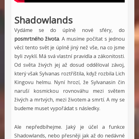
Shadowlands
Vydáme se do úplně nové sféry, do
posmrtného života
. A musíme počítat s jednou
věcí: tento svět je úplně jiný než vše, na co jsme
byli zvyklí. Má svá vlastní pravidla a zákonitosti.
Od světa živých jej až dosud odděloval závoj,
který však Sylvanas roztříštila, když rozbila Lich
Kingovu helmu. Nyní hrozí, že Sylvanasin čin
naruší kosmickou rovnováhu mezi světem
živých a mrtvých, mezi životem a smrtí. A my se
budeme muset vypořádat s následky.
Ale nepředbíhejme. Jaký je účel a funkce
Shadowlands, nebo přesněji jak až do nedávné