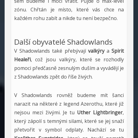
sem budeme i moci vrátit. Půjde o max-level
zónu. Chřtán je místo, které vás chce na
každém rohu zabít a nikde tu není bezpečno.
Další obyvatelé Shadowlands
V Shadowlands také přebývají
valkýry
a
Spirit
Healeři
, což jsou valkýry, které se rozhodly
pomoci předčasně zesnulým duším a vyvádějí je
z Shadowlands zpět do říše živých.
V Shadowlands rovněž budeme mít šanci
narazit na některé z legend Azerothu, které již
nejsou mezi živými. Je tu
Uther Lightbringer
,
který zápolí s temnými silami, které se jej snaží
přetvořit v symbol odplaty. Nachází se tu