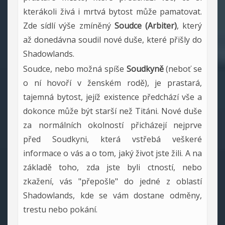
kterákoli živá i mrtvá bytost může pamatovat.
Zde sídlí výše zmíněný
Soudce (Arbiter)
, který
až donedávna soudil nové duše, které přišly do
Shadowlands.
Soudce, nebo možná spíše
Soudkyně
(neboť se
o ní hovoří v ženském rodě), je prastará,
tajemná bytost, jejíž existence předchází vše a
dokonce může být starší než Titáni. Nové duše
za normálních okolností přicházejí nejprve
před Soudkyni, která vstřebá veškeré
informace o vás a o tom, jaký život jste žili. A na
základě toho, zda jste byli ctností, nebo
zkažení, vás "přepošle" do jedné z oblastí
Shadowlands, kde se vám dostane odměny,
trestu nebo pokání.