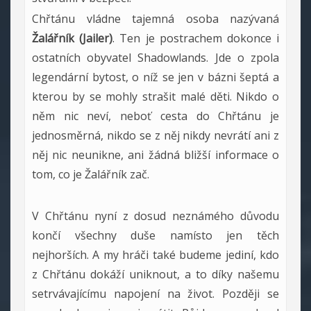
Chřtánu vládne tajemná osoba nazývaná
Žalářník (Jailer)
. Ten je postrachem dokonce i
ostatních obyvatel Shadowlands. Jde o zpola
legendární bytost, o níž se jen v bázni šeptá a
kterou by se mohly strašit malé děti. Nikdo o
něm nic neví, neboť cesta do Chřtánu je
jednosměrná, nikdo se z něj nikdy nevrátí ani z
něj nic neunikne, ani žádná bližší informace o
tom, co je Žalářník zač.
V Chřtánu nyní z dosud neznámého důvodu
končí všechny duše namísto jen těch
nejhorších. A my hráči také budeme jediní, kdo
z Chřtánu dokáží uniknout, a to díky našemu
setrvávajícímu napojení na život. Později se