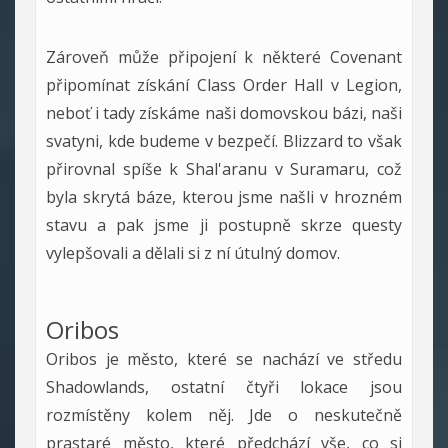
Zároveň může připojení k některé Covenant
připomínat získání Class Order Hall v Legion,
neboť i tady získáme naši domovskou bázi, naši
svatyni, kde budeme v bezpečí. Blizzard to však
přirovnal spíše k Shal'aranu v Suramaru, což
byla skrytá báze, kterou jsme našli v hrozném
stavu a pak jsme ji postupně skrze questy
vylepšovali a dělali si z ní útulný domov.
Oribos
Oribos je město, které se nachází ve středu
Shadowlands, ostatní čtyři lokace jsou
rozmístěny kolem něj. Jde o neskutečně
prastaré město, které předchází vše, co si