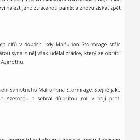
ovi nalézt jeho ztracenou paměť a znovu získat zpět
ch elfů v dobách, kdy Malfurion Stormrage stále
tou syna z něj však udělal zrádce, který se obrátil
a Azerothu.
kem samotného Malfuriona Stormrage. Stejně jako
 Azerothu a sehrál důležitou roli v boji proti