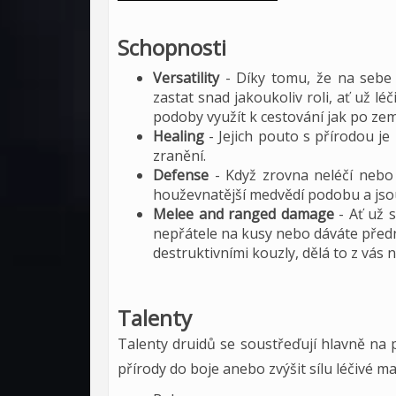
Schopnosti
Versatility
- Díky tomu, že na sebe 
zastat snad jakoukoliv roli, ať už l
podoby využít k cestování jak po zemi
Healing
- Jejich pouto s přírodou je n
zranění.
Defense
- Když zrovna neléčí nebo
houževnatější medvědí podobu a jsou 
Melee and ranged damage
- Ať už s
nepřátele na kusy nebo dáváte předn
destruktivními kouzly, dělá to z vás n
Talenty
Talenty druidů se soustřeďují hlavně na 
přírody do boje anebo zvýšit sílu léčivé ma