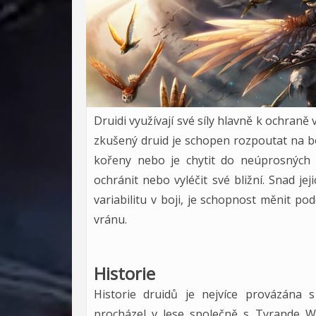
Druidi využívají své síly hlavně k ochran
zkušený druid je schopen rozpoutat na b
kořeny nebo je chytit do neúprosných t
ochránit nebo vyléčit své bližní. Snad je
variabilitu v boji, je schopnost měnit 
vránu.
Historie
Historie druidů je nejvíce provázána 
procházel v lese společně s Tyrande Wh