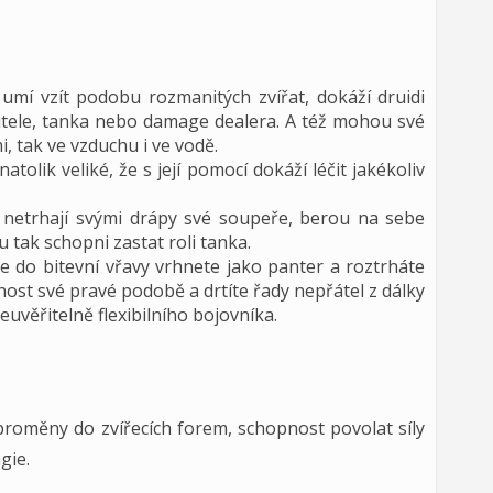
umí vzít podobu rozmanitých zvířat, dokáží druidi
éčitele, tanka nebo damage dealera. A též mohou své
, tak ve vzduchu i ve vodě.
atolik veliké, že s její pomocí dokáží léčit jakékoliv
 netrhají svými drápy své soupeře, berou na sebe
tak schopni zastat roli tanka.
e do bitevní vřavy vrhnete jako panter a roztrháte
ost své pravé podobě a drtíte řady nepřátel z dálky
euvěřitelně flexibilního bojovníka.
proměny do zvířecích forem, schopnost povolat síly
gie.