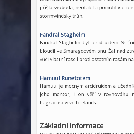
přišla svoboda, neotálel a pomohl Varian
stormwindský trůn.
Fandral Staghelm
Fandral Staghelm byl arcidruidem Noční
bloudil ve Smaragdovém snu. Žal nad ztrá
vůči vlastní rase i proti ostatním rasám n
Hamuul Runetotem
Hamuul je mocným arcidruidem a učední
jeho mentor, i on věří v rovnováhu na
Ragnarosovi ve Firelands.
Základní informace