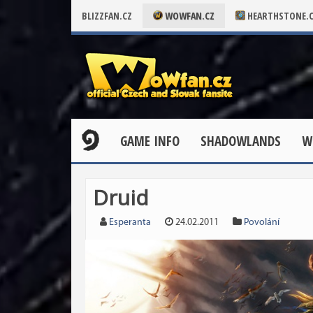
BLIZZFAN.CZ
WOWFAN.CZ
HEARTHSTONE.
GAME INFO
SHADOWLANDS
W
Druid
Esperanta
24.02.2011
Povolání