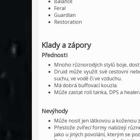
Balance
Feral
Guardian
Restoration
Klady a zápory
Přednosti
Mnoho různorodých stylů boje, dos
Druid může využít své cestovní nebo
suchu, ve vodě či ve vzduchu.
Má dobrá buffovací kouzla.
Může zastat roli tanka, DPS a healer
Nevýhody
Může nosit jen látkovou a koženou z
Přestože zvířecí formy nabízejí různ
jako u jiných povolání, kterým se pod