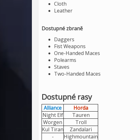
Cloth
Leather
Dostupné zbraně
Daggers
Fist Weapons
One-Handed Maces
Polearms
Staves
Two-Handed Maces
Dostupné rasy
Alliance
Horda
Night Elf
Tauren
Worgen
Troll
Kul Tiran
Zandalari
-
Highmountain