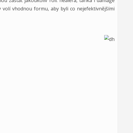
ou zastat jakoukoliv roli: healera, tanka i damage
dy volí vhodnou formu, aby byli co nejefektivnějšími