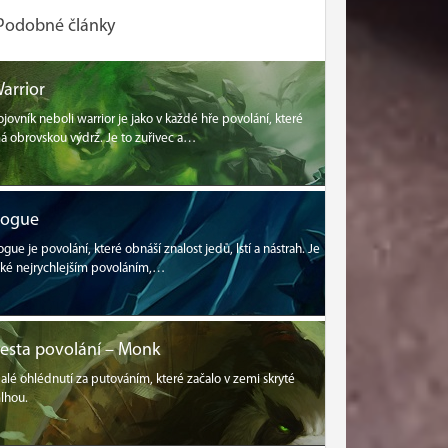
Podobné články
arrior
ojovník neboli warrior je jako v každé hře povolání, které
á obrovskou výdrž. Je to zuřivec a…
Rogue
ogue je povolání, které obnáší znalost jedů, lstí a nástrah. Je
aké nejrychlejším povoláním,…
esta povolání – Monk
alé ohlédnutí za putováním, které začalo v zemi skryté
lhou.