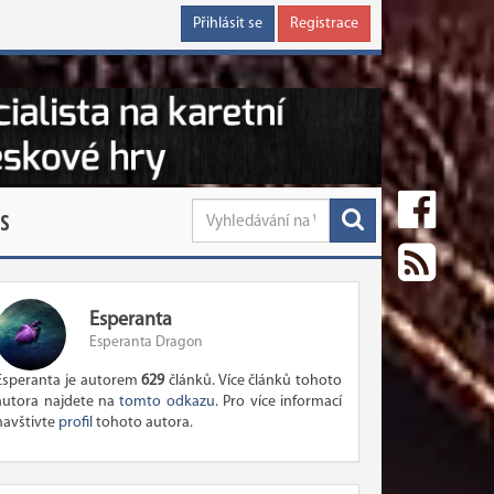
Přihlásit se
Registrace
S
Esperanta
Esperanta Dragon
Esperanta je autorem
629
článků. Více článků tohoto
autora najdete na
tomto odkazu
. Pro více informací
navštivte
profil
tohoto autora.