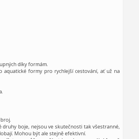
tupných díky formám.
 aquatické formy pro rychlejší cestování, ať už na
a.
broj.
é druhy boje, nejsou ve skutečnosti tak všestranné,
obají. Mohou být ale stejně efektivní.