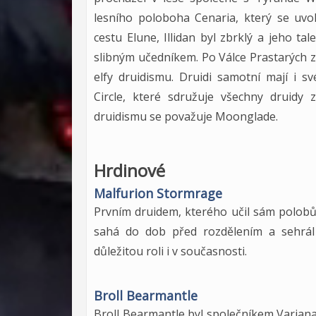
lesního poloboha Cenaria, který se uvol
cestu Elune, Illidan byl zbrklý a jeho ta
slibným učedníkem. Po Válce Prastarých z
elfy druidismu. Druidi samotní mají i sv
Circle, které sdružuje všechny druid
druidismu se považuje Moonglade.
Hrdinové
Malfurion Stormrage
Prvním druidem, kterého učil sám polobů
sahá do dob před rozdělením a sehrál d
důležitou roli i v současnosti.
Broll Bearmantle
Broll Bearmantle byl společníkem Variana 