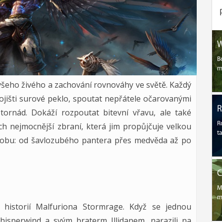
W
B
m
ě všeho živého a zachování rovnováhy ve světě. Každý
ojišti surové peklo, spoutat nepřátele očarovanými
ornád. Dokáží rozpoutat bitevní vřavu, ale také
R
jich nejmocnější zbraní, která jim propůjčuje velkou
t
podobu: od šavlozubého pantera přes medvěda až po
C
M
m
s historií Malfuriona Stormrage. Když se jednou
isperwind a svým braterm Illidanem, narazili na