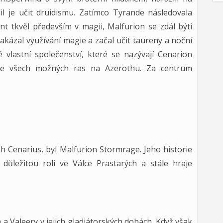
il je učit druidismu. Zatímco Tyrande následovala
lent tkvěl především v magii, Malfurion se zdál býti
akázal využívání magie a začal učit taureny a noční
é vlastní společenství, které se nazývají Cenarion
y ze všech možných ras na Azerothu. Za centrum
h Cenarius, byl Malfurion Stormrage. Jeho historie
ůležitou roli ve Válce Prastarých a stále hraje
a Valeery v jejich gladiátorských dobách. Když však