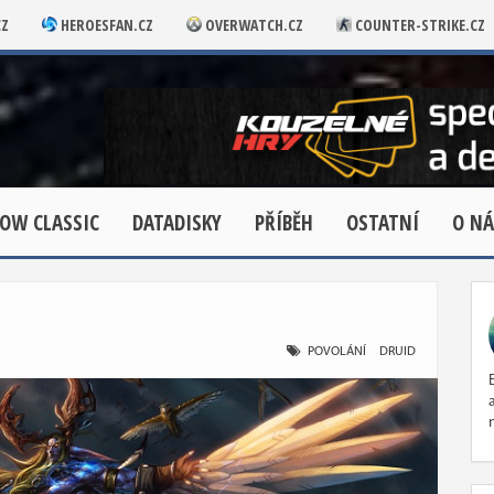
CZ
HEROESFAN.CZ
OVERWATCH.CZ
COUNTER-STRIKE.CZ
OW CLASSIC
DATADISKY
PŘÍBĚH
OSTATNÍ
O NÁ
POVOLÁNÍ
DRUID