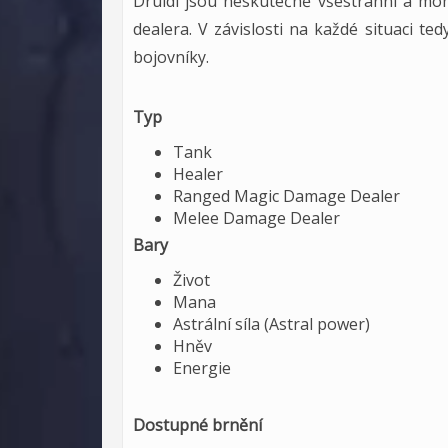
Druidi jsou neskutečně všestranní a moh
dealera. V závislosti na každé situaci te
bojovníky.
Typ
Tank
Healer
Ranged Magic Damage Dealer
Melee Damage Dealer
Bary
Život
Mana
Astrální síla (Astral power)
Hněv
Energie
Dostupné brnění