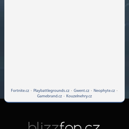
Fortnite.cz
·
Playbattlegrounds.cz
·
Gwent.cz
·
Neophyte.cz
·
Gamebrand.cz
·
Kouzelnehry.cz