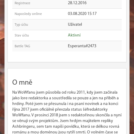
28.12.2016
Registrace
03.08.2020 15:17
Naposledy online
Uživatel
Typ účtu
Aktivní
Stav účtu
Esperanta#2473
Battle TAG
O mně
Na WoWfanu jsem působila od roku 2011, kdy jsem začínala
jako lore redaktorka a soustředila se pouze a jen na příběh a
hrdiny. Poté jsem se přesunula i na psaní novinek a na konci
října 2017 jsem oficiálně převzala status šéfredaktorky
WoWfanu. V prosinci 2018 jsem s redaktořinou skončila a nyní
se věnuji svým projektům. Jsem hrdým majitelem repliky
Ashbringeru, sem tam napíši povídku, která se délkou rovná
románu a mou doménou jsou rytíři smrti. O volném čase se