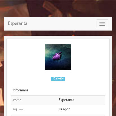
Esperanta
Toggle
navigati
ID #10874
Informace
Esperanta
Jméno
Dragon
Příjmení