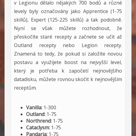
v Legionu dělalo nějakých 700 bodů a různé
levely byly označovány jako Apprentice (1-75
skillů), Expert (125-225 skillů) a tak podobně.
Nyní se však můžete rozhodnout, že
přeskočíte staré recepty a začnete se učit až
Outland recepty nebo Legion recepty.
Znamená to tedy, že pokud si založíte novou
postavu a využijete boost na nejvyšší level,
který je potřeba k započetí nejnovějšího
datadisku, můžete rovnou skočit k nejnovějším
receptům.
Vanilla:
1-300
Outland:
1-75
Northrend:
1-75
Cataclysm:
1-75
Pandaria:
1-75