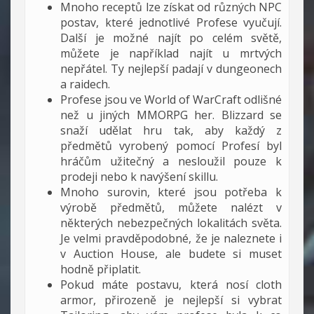
Mnoho receptů lze získat od různých NPC
postav, které jednotlivé Profese vyučují.
Další je možné najít po celém světě,
můžete je například najít u mrtvých
nepřátel. Ty nejlepší padají v dungeonech
a raidech.
Profese jsou ve World of WarCraft odlišné
než u jiných MMORPG her. Blizzard se
snaží udělat hru tak, aby každý z
předmětů vyrobený pomocí Profesí byl
hráčům užitečný a nesloužil pouze k
prodeji nebo k navýšení skillu.
Mnoho surovin, které jsou potřeba k
výrobě předmětů, můžete nalézt v
některých nebezpečných lokalitách světa.
Je velmi pravděpodobné, že je naleznete i
v Auction House, ale budete si muset
hodně připlatit.
Pokud máte postavu, která nosí cloth
armor, přirozeně je nejlepší si vybrat