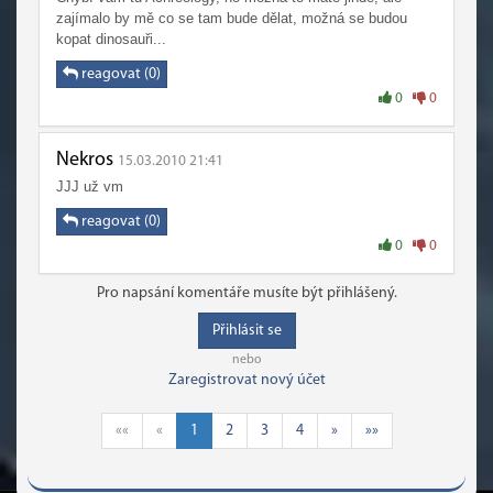
zajímalo by mě co se tam bude dělat, možná se budou
kopat dinosauři...
reagovat (0)
0
0
Nekros
15.03.2010 21:41
JJJ už vm
reagovat (0)
0
0
Pro napsání komentáře musíte být přihlášený.
Přihlásit se
nebo
Zaregistrovat nový účet
««
«
1
2
3
4
»
»»