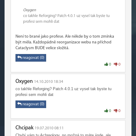
Oxygen
co takhle Reforging? Patch 4.0.1 uz vysel tak byste tu
profesi sem mohli dat
Není to brané jako profese. Ale někde by o tom zmínka
být měla. Každopádně reorganizace webu na příchod
Cataclysm BUDE velice složitá.
reagovat (0)
0
0
Oxygen
14.10.2010 18:34
co takhle Reforging? Patch 4.0.1 uz vysel tak byste tu
profesi sem mohli dat
reagovat (0)
0
0
Chcipak
19.07.2010 08:11
Chybí vám tu Achreology, no možná to máte jinde, ale