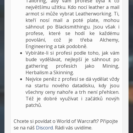
Tailoring, aby vám profese byla k co
největšímu užitku. Kdo nocí leather a mail
armot si může vybrat Leatherworking. Ti,
kteří nosí mail a poté plate, mohou
sáhnout po Blacksmithingu. Jsou však i
profese, které se hodí ke každému
povolání, což je třeba Alchemy,
Engineering a tak podobně.
Vybíráte-li si profesi podle toho, jak vám
bude vydělávat, nejlepší je sáhnout po
gathering profesích jako Mining,
Herbalism a Skinning.
Nejvíce peněz z profesí se dá vydělat vždy
na startu nového datadisku, kdy jsou
všechny ceny nahoře a trh není přehlcen.
Též je dobré využívat i začátků novýh
patchů.
Chcete si povídat o World of Warcraft? Připojte
se na náš
Discord
. Rádi vás uvidíme.