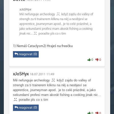
xJoSHyx
Mě nefunguje archeology
když zajdu do valley of
strengh za ti trainerem kliknu na něj a neobjeví se
apprentice, journeyman apod.. je to celé prázdné, a
jako sekundarní profesi mam akorát fishing a cooking
jinak nic...
poradte pls co s tim
1) Nemáš Cataclysm2) Hraješ na freečku
reagovat (0)
0
0
xJoSHyx
18.07.2011 11:49
Mě nefunguje archeology
když zajdu do valley of
strengh za ti trainerem kliknu na něj a neobjeví se
apprentice, journeyman apod.. je to celé prázdné, a jako
sekundarní profesi mam akorát fishing a cooking jinak nic...
poradte pls co s tim
reagovat (0)
0
0