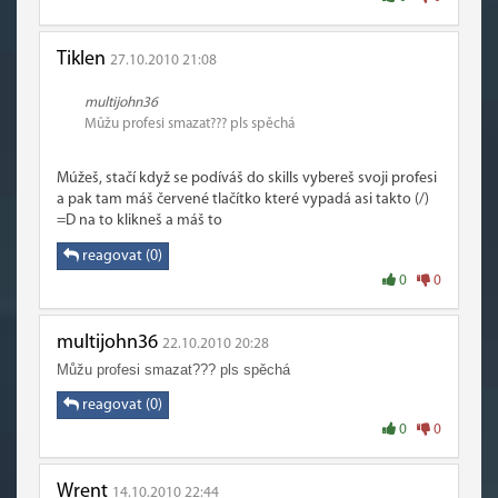
Tiklen
27.10.2010 21:08
multijohn36
Můžu profesi smazat??? pls spěchá
Múžeš, stačí když se podíváš do skills vybereš svoji profesi
a pak tam máš červené tlačítko které vypadá asi takto (/)
=D na to klikneš a máš to
reagovat (0)
0
0
multijohn36
22.10.2010 20:28
Můžu profesi smazat??? pls spěchá
reagovat (0)
0
0
Wrent
14.10.2010 22:44