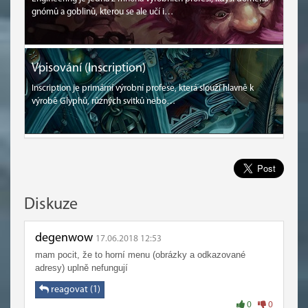
gnómů a goblinů, kterou se ale učí i…
Vpisování (Inscription)
Inscription je primární výrobní profese, která slouží hlavně k
výrobě Glyphů, různých svitků nebo…
Diskuze
degenwow
17.06.2018 12:53
mam pocit, že to horní menu (obrázky a odkazované
adresy) uplně nefungují
reagovat (1)
0
0