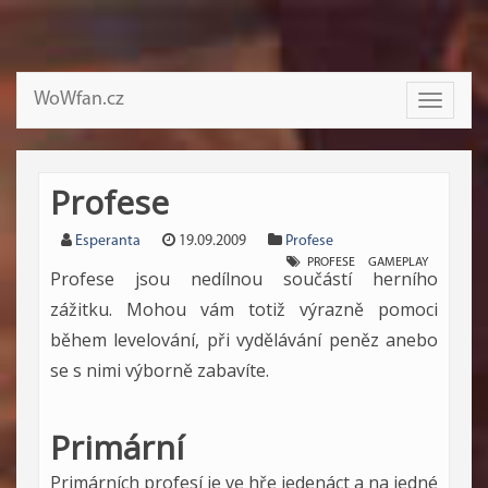
WoWfan.cz
Toggle
navigati
Profese
Esperanta
19.09.2009
Profese
PROFESE
GAMEPLAY
Profese jsou nedílnou součástí herního
zážitku. Mohou vám totiž výrazně pomoci
během levelování, při vydělávání peněz anebo
se s nimi výborně zabavíte.
Primární
Primárních profesí je ve hře jedenáct a na jedné