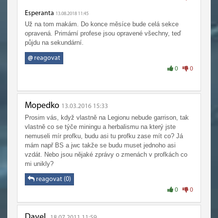
Esperanta
13.08.2018 11:45
Už na tom makám. Do konce měsíce bude celá sekce
opravená. Primární profese jsou opravené všechny, teď
půjdu na sekundární.
@
reagovat
0
0
Mopedko
13.03.2016 15:33
Prosim vás, když vlastně na Legionu nebude garrison, tak
vlastně co se týče miningu a herbalismu na který jste
nemuseli mír profku, budu asi tu profku zase mít co? Já
mám např BS a jwc takže se budu muset jednoho asi
vzdát. Nebo jsou nějaké zprávy o zmenách v profkách co
mi unikly?
reagovat (0)
0
0
DaveL
18.07.2011 11:59