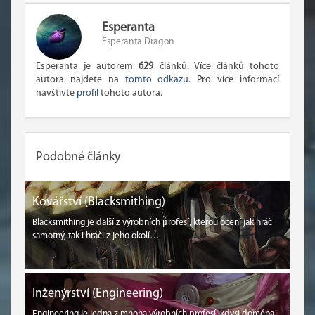
Esperanta
Esperanta Dragon
Esperanta je autorem
629
článků. Více článků tohoto
autora najdete na
tomto odkazu
. Pro více informací
navštivte
profil
tohoto autora.
Podobné články
Kovářství (Blacksmithing)
Blacksmithing je další z výrobních profesí, kterou ocení jak hráč
samotný, tak i hráči z jeho okolí…
Inženýrství (Engineering)
Engineering je jedna z mnoha výrobních profesí, kdysi doména