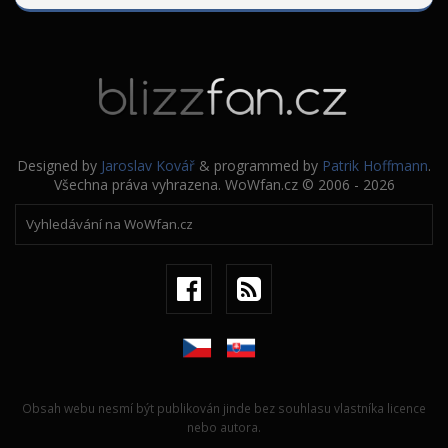
Designed by
Jaroslav Kovář
& programmed by
Patrik Hoffmann
.
Všechna práva vyhrazena. WoWfan.cz © 2006 - 2026
Obsah webu nesmí být publikován jinde bez souhlasu vlastníka licence
nebo autora.