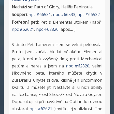
Nachází se:
Path of Glory, Hellfire Peninsula
Soupeři:
npc #66531
,
npc #66533
,
npc #66532
Potřební peti:
Pet s Elemental útokem (např.:
npc #62621
,
npc #62820
, apod.,...)
S tímto Pet Tamerem jsem se velmi peklovala.
Proto jsem začala hledat nějakého Elemental
peta, který má zvýšený dmg proti Mechanical
petům a narazila jsem na
npc #62820
, velmi
šikovného peta, kterého můžete chytit v
Zul'Draku. Chyťte si dva, klidně jen uncommon
kvalitu, a můžete jít. Nastavte si u nich ability
na: Ice Lance, Frost Shock/Frost Nova a Geyser.
Doporučuji si při návštěvě na Outlandu rovnou
obstarat
npc #62621
(chytíte jej v blízkosti The