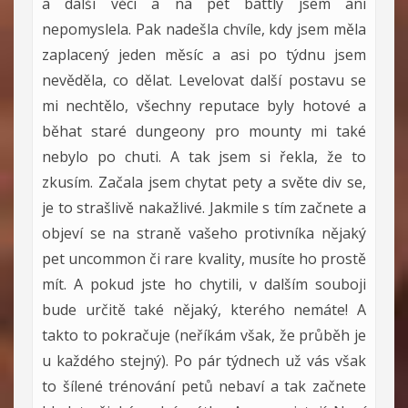
a další věci a na pet battly jsem ani
nepomyslela. Pak nadešla chvíle, kdy jsem měla
zaplacený jeden měsíc a asi po týdnu jsem
nevěděla, co dělat. Levelovat další postavu se
mi nechtělo, všechny reputace byly hotové a
běhat staré dungeony pro mounty mi také
nebylo po chuti. A tak jsem si řekla, že to
zkusím. Začala jsem chytat pety a světe div se,
je to strašlivě nakažlivé. Jakmile s tím začnete a
objeví se na straně vašeho protivníka nějaký
pet uncommon či rare kvality, musíte ho prostě
mít. A pokud jste ho chytili, v dalším souboji
bude určitě také nějaký, kterého nemáte! A
takto to pokračuje (neříkám však, že průběh je
u každého stejný). Po pár týdnech už vás však
to šílené trénování petů nebaví a tak začnete