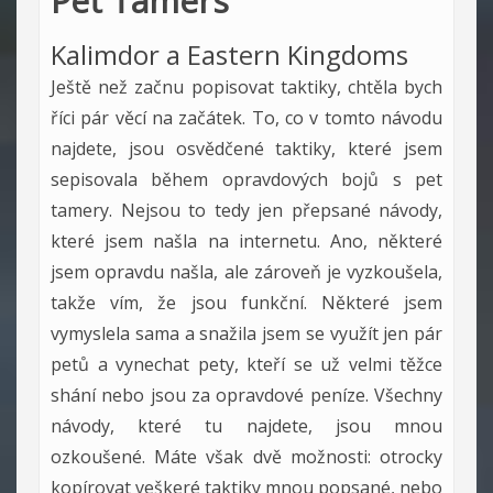
Pet Tamers
Kalimdor a Eastern Kingdoms
Ještě než začnu popisovat taktiky, chtěla bych
říci pár věcí na začátek. To, co v tomto návodu
najdete, jsou osvědčené taktiky, které jsem
sepisovala během opravdových bojů s pet
tamery. Nejsou to tedy jen přepsané návody,
které jsem našla na internetu. Ano, některé
jsem opravdu našla, ale zároveň je vyzkoušela,
takže vím, že jsou funkční. Některé jsem
vymyslela sama a snažila jsem se využít jen pár
petů a vynechat pety, kteří se už velmi těžce
shání nebo jsou za opravdové peníze. Všechny
návody, které tu najdete, jsou mnou
ozkoušené. Máte však dvě možnosti: otrocky
kopírovat veškeré taktiky mnou popsané, nebo