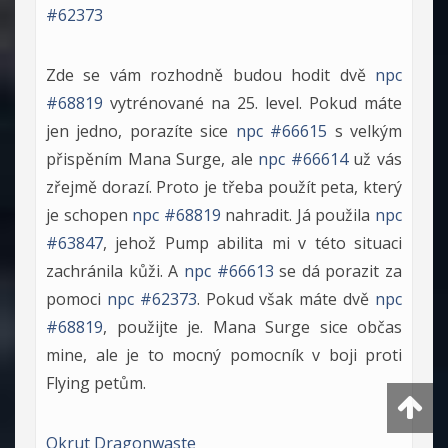
#62373
Zde se vám rozhodně budou hodit dvě
npc
#68819
vytrénované na 25. level. Pokud máte
jen jedno, porazíte sice
npc #66615
s velkým
přispěním Mana Surge, ale
npc #66614
už vás
zřejmě dorazí. Proto je třeba použít peta, který
je schopen
npc #68819
nahradit. Já použila
npc
#63847
, jehož Pump abilita mi v této situaci
zachránila kůži. A
npc #66613
se dá porazit za
pomoci
npc #62373
. Pokud však máte dvě
npc
#68819
, použijte je. Mana Surge sice občas
mine, ale je to mocný pomocník v boji proti
Flying petům.
Okrut Dragonwaste