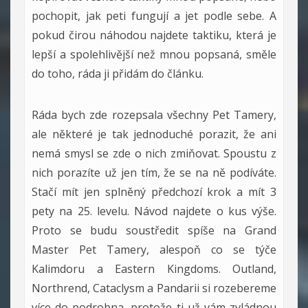
pochopit, jak peti fungují a jet podle sebe. A
pokud čirou náhodou najdete taktiku, která je
lepší a spolehlivější než mnou popsaná, směle
do toho, ráda ji přidám do článku.
Ráda bych zde rozepsala všechny Pet Tamery,
ale některé je tak jednoduché porazit, že ani
nemá smysl se zde o nich zmiňovat. Spoustu z
nich porazíte už jen tím, že se na ně podíváte.
Stačí mít jen splněný předchozí krok a mít 3
pety na 25. levelu. Návod najdete o kus výše.
Proto se budu soustředit spíše na Grand
Master Pet Tamery, alespoň co se týče
Kalimdoru a Eastern Kingdoms. Outland,
Northrend, Cataclysm a Pandarii si rozebereme
více do podrobna, protože ti už vám zvládnou