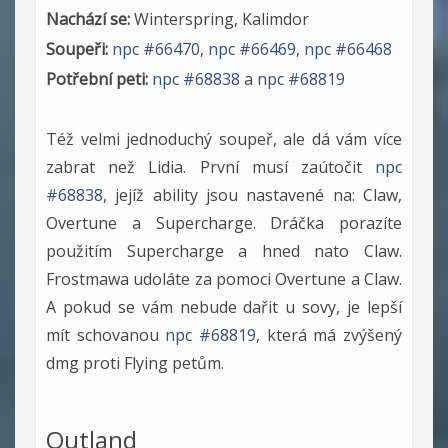
Nachází se:
Winterspring, Kalimdor
Soupeři:
npc #66470
,
npc #66469
,
npc #66468
Potřební peti:
npc #68838
a
npc #68819
Též velmi jednoduchý soupeř, ale dá vám více
zabrat než Lidia. První musí zaútočit
npc
#68838
, jejíž ability jsou nastavené na: Claw,
Overtune a Supercharge. Dráčka porazíte
použitím Supercharge a hned nato Claw.
Frostmawa udoláte za pomoci Overtune a Claw.
A pokud se vám nebude dařit u sovy, je lepší
mít schovanou
npc #68819
, která má zvýšený
dmg proti Flying petům.
Outland