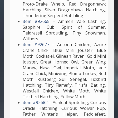
Proto-Drake Whelp, Red Dragonhawk
Hatchling, Silver Dragonhawk Hatchling,
Thundering Serpent Hatchling
item #92665
– Ammen Vale Lashling,
Sapphire Cub, Spirit of Summer,
Teldrassil Sproutling, Tiny Snowman,
Withers
item #92677
– Ancona Chicken, Azure
Crane Chick, Blue Mini Jouster, Blue
Moth, Cockatiel, Gilnean Raven, Gold Mini
Jouster, Great Horned Owl, Green Wing
Macaw, Hawk Owl, Imperial Moth, Jade
Crane Chick, Miniwing, Plump Turkey, Red
Moth, Rustberg Gull, Senegal, Tickbird
Hatchling, Tiny Flamefly, Tirisfal Batling,
Westfall Chicken, White Moth, White
Tickbird Hatchling, Yellow Moth
item #92682
– Ashleaf Spriteling, Curious
Oracle Hatchling, Curious Wolvar Pup,
Father Winter's Helper, Peddlefeet,