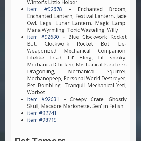
Winter's Little Helper
item #92678
– Enchanted Broom,
Enchanted Lantern, Festival Lantern, Jade
Owl, Legs, Lunar Lantern, Magic Lamp,
Mana Wyrmling, Toxic Wasteling, Willy
item #92680
– Blue Clockwork Rocket
Bot, Clockwork Rocket Bot, De-
Weaponized Mechanical Companion,
Lifelike Toad, Lil' Bling, Lil' Smoky,
Mechanical Chicken, Mechanical Pandaren
Dragonling, Mechanical Squirrel,
Mechanopeep, Personal World Destroyer,
Pet Bombling, Tranquil Mechanical Yeti,
Warbot
item #92681
– Creepy Crate, Ghostly
Skull, Macabre Marionette, Sen'jin Fetish
item #92741
item #98715