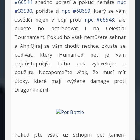
#66544
snadno porazí a pokud nemáte
npc
#33530
, pořiďte si
npc #68659
, který se vám
osvědčí nejen v boji proti
npc #66543
, ale
budete ho potřebovat i na Celestial
Tournament. Pokud ho však nemůžete sehnat
a Ahn'Qiraj se vám chodit nechce, zkuste se
podívat, který Humaniod pet je vám
nejpřístupnější. Toho pak vylevelujte a
použijte. Nezapomeňte však, že musí mít
útoky, které mají zvýšené damage proti
Dragonkinům!
Pokud jste však už schopní pet tameři,