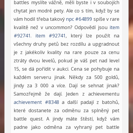
battles myslíte vážně, měli byste i v soubojích
chytat jen modré pety. Ale co s tím, když by se
vám hodil třeba takový
npc #64899
spíše v rare
kvalitě než v uncommon? Odpovědí jsou
item
#92741
.
item #92741
, který lze použít na
všechny druhy petů bez rozdílu a upgradnout
je z jakékoliv kvality na rare pouze za cenu
ztráty dvou levelů, pokud je váš pet nad level
15, se dá pořídit v aukci. Cena se pohybuje na
každém serveru jinak. Někdy za 500 goldů,
jindy za 3 000 a více. Dají se sehnat jinak?
Samozřejmě že dají. Jeden z achievementu
achievement #8348
a další padají z batohů,
které dostanete za odměnu za splněný pet
battle quest. A jindy máte štěstí, když vám
padne jako odměna za vyhraný pet battle