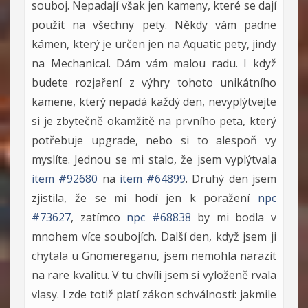
souboj. Nepadají však jen kameny, které se dají
použít na všechny pety. Někdy vám padne
kámen, který je určen jen na Aquatic pety, jindy
na Mechanical. Dám vám malou radu. I když
budete rozjaření z výhry tohoto unikátního
kamene, který nepadá každý den, nevyplýtvejte
si je zbytečně okamžitě na prvního peta, který
potřebuje upgrade, nebo si to alespoň vy
myslíte. Jednou se mi stalo, že jsem vyplýtvala
item #92680
na
item #64899
. Druhý den jsem
zjistila, že se mi hodí jen k poražení
npc
#73627
, zatímco
npc #68838
by mi bodla v
mnohem více soubojích. Další den, když jsem ji
chytala u Gnomereganu, jsem nemohla narazit
na rare kvalitu. V tu chvíli jsem si vyloženě rvala
vlasy. I zde totiž platí zákon schválnosti: jakmile