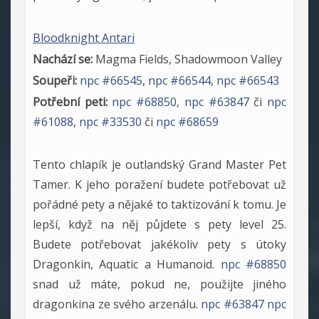
Bloodknight Antari
Nachází se:
Magma Fields, Shadowmoon Valley
Soupeři:
npc #66545
,
npc #66544
,
npc #66543
Potřební peti:
npc #68850
,
npc #63847
či
npc
#61088
,
npc #33530
či
npc #68659
Tento chlapík je outlandský Grand Master Pet
Tamer. K jeho poražení budete potřebovat už
pořádné pety a nějaké to taktizování k tomu. Je
lepší, když na něj půjdete s pety level 25.
Budete potřebovat jakékoliv pety s útoky
Dragonkin, Aquatic a Humanoid.
npc #68850
snad už máte, pokud ne, použijte jiného
dragonkina ze svého arzenálu.
npc #63847
npc