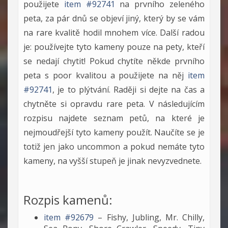
použijete
item #92741
na prvního zeleného
peta, za pár dnů se objeví jiný, který by se vám
na rare kvalitě hodil mnohem více. Další radou
je: používejte tyto kameny pouze na pety, kteří
se nedají chytit! Pokud chytíte někde prvního
peta s poor kvalitou a použijete na něj
item
#92741
, je to plýtvání. Raději si dejte na čas a
chytněte si opravdu rare peta. V následujícím
rozpisu najdete seznam petů, na které je
nejmoudřejší tyto kameny použít. Naučíte se je
totiž jen jako uncommon a pokud nemáte tyto
kameny, na vyšší stupeň je jinak nevyzvednete.
Rozpis kamenů:
item #92679
– Fishy, Jubling, Mr. Chilly,