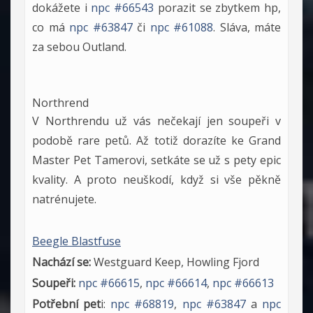
dokážete i
npc #66543
porazit se zbytkem hp,
co má
npc #63847
či
npc #61088
. Sláva, máte
za sebou Outland.
Northrend
V Northrendu už vás nečekají jen soupeři v
podobě rare petů. Až totiž dorazíte ke Grand
Master Pet Tamerovi, setkáte se už s pety epic
kvality. A proto neuškodí, když si vše pěkně
natrénujete.
Beegle Blastfuse
Nachází se:
Westguard Keep, Howling Fjord
Soupeři:
npc #66615
,
npc #66614
,
npc #66613
Potřební pet
i:
npc #68819
,
npc #63847
a
npc