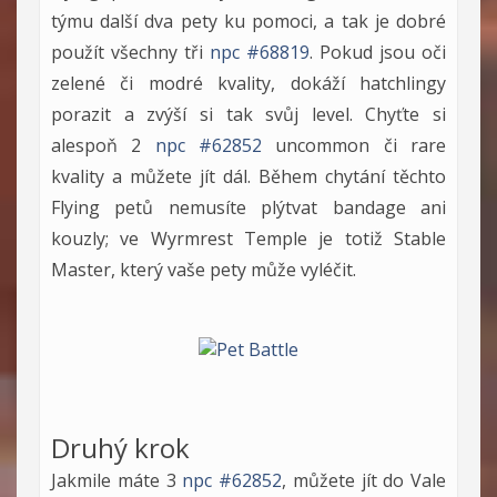
týmu další dva pety ku pomoci, a tak je dobré
použít všechny tři
npc #68819
. Pokud jsou oči
zelené či modré kvality, dokáží hatchlingy
porazit a zvýší si tak svůj level. Chyťte si
alespoň 2
npc #62852
uncommon či rare
kvality a můžete jít dál. Během chytání těchto
Flying petů nemusíte plýtvat bandage ani
kouzly; ve Wyrmrest Temple je totiž Stable
Master, který vaše pety může vyléčit.
Druhý krok
Jakmile máte 3
npc #62852
, můžete jít do Vale