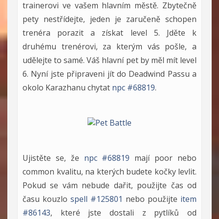
trainerovi ve vašem hlavním městě. Zbytečně
pety nestřídejte, jeden je zaručeně schopen
trenéra porazit a získat level 5. Jděte k
druhému trenérovi, za kterým vás pošle, a
udělejte to samé. Váš hlavní pet by měl mít level
6. Nyní jste připraveni jít do Deadwind Passu a
okolo Karazhanu chytat
npc #68819
.
Ujistěte se, že
npc #68819
mají poor nebo
common kvalitu, na kterých budete kočky levlit.
Pokud se vám nebude dařit, použijte čas od
času kouzlo
spell #125801
nebo použijte
item
#86143
, které jste dostali z pytlíků od