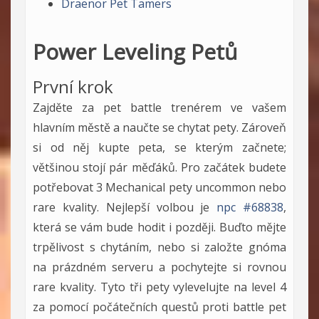
Draenor Pet Tamers
Power Leveling Petů
První krok
Zajděte za pet battle trenérem ve vašem
hlavním městě a naučte se chytat pety. Zároveň
si od něj kupte peta, se kterým začnete;
většinou stojí pár měďáků. Pro začátek budete
potřebovat 3 Mechanical pety uncommon nebo
rare kvality. Nejlepší volbou je
npc #68838
,
která se vám bude hodit i později. Buďto mějte
trpělivost s chytáním, nebo si založte gnóma
na prázdném serveru a pochytejte si rovnou
rare kvality. Tyto tři pety vylevelujte na level 4
za pomocí počátečních questů proti battle pet