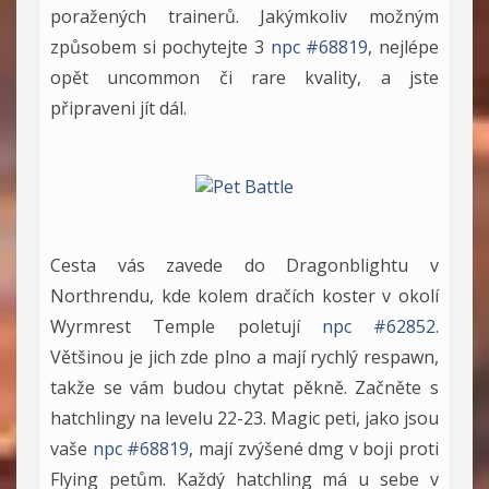
poražených trainerů. Jakýmkoliv možným
způsobem si pochytejte 3
npc #68819
, nejlépe
opět uncommon či rare kvality, a jste
připraveni jít dál.
Cesta vás zavede do Dragonblightu v
Northrendu, kde kolem dračích koster v okolí
Wyrmrest Temple poletují
npc #62852
.
Většinou je jich zde plno a mají rychlý respawn,
takže se vám budou chytat pěkně. Začněte s
hatchlingy na levelu 22-23. Magic peti, jako jsou
vaše
npc #68819
, mají zvýšené dmg v boji proti
Flying petům. Každý hatchling má u sebe v