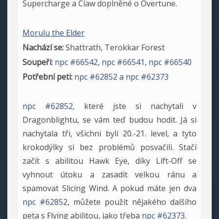
Supercharge a Claw doplněné o Overtune.
Morulu the Elder
Nachází se:
Shattrath, Terokkar Forest
Soupeři:
npc #66542
,
npc #66541
,
npc #66540
Potřební peti:
npc #62852
a
npc #62373
npc #62852
, které jste si nachytali v
Dragonblightu, se vám teď budou hodit. Já si
nachytala tři, všichni byli 20.-21. level, a tyto
krokodýlky si bez problémů posvačili. Stačí
začít s abilitou Hawk Eye, díky Lift-Off se
vyhnout útoku a zasadit velkou ránu a
spamovat Slicing Wind. A pokud máte jen dva
npc #62852
, můžete použít nějakého dalšího
peta s Flying abilitou, jako třeba
npc #62373
.