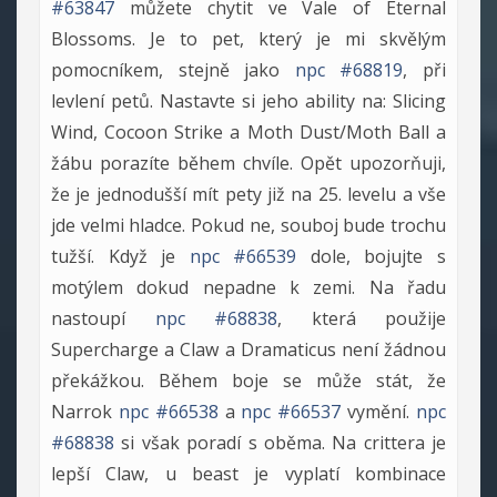
#63847
můžete chytit ve Vale of Eternal
Blossoms. Je to pet, který je mi skvělým
pomocníkem, stejně jako
npc #68819
, při
levlení petů. Nastavte si jeho ability na: Slicing
Wind, Cocoon Strike a Moth Dust/Moth Ball a
žábu porazíte během chvíle. Opět upozorňuji,
že je jednodušší mít pety již na 25. levelu a vše
jde velmi hladce. Pokud ne, souboj bude trochu
tužší. Když je
npc #66539
dole, bojujte s
motýlem dokud nepadne k zemi. Na řadu
nastoupí
npc #68838
, která použije
Supercharge a Claw a Dramaticus není žádnou
překážkou. Během boje se může stát, že
Narrok
npc #66538
a
npc #66537
vymění.
npc
#68838
si však poradí s oběma. Na crittera je
lepší Claw, u beast je vyplatí kombinace