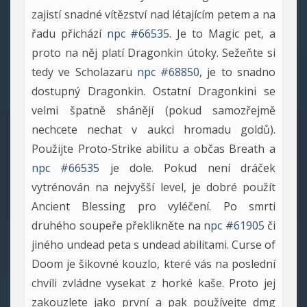
zajistí snadné vítězství nad létajícím petem a na
řadu přichází
npc #66535
. Je to Magic pet, a
proto na něj platí Dragonkin útoky. Sežeňte si
tedy ve Scholazaru
npc #68850
, je to snadno
dostupný Dragonkin. Ostatní Dragonkini se
velmi špatně shánějí (pokud samozřejmě
nechcete nechat v aukci hromadu goldů).
Použijte Proto-Strike abilitu a občas Breath a
npc #66535
je dole. Pokud není dráček
vytrénován na nejvyšší level, je dobré použít
Ancient Blessing pro vyléčení. Po smrti
druhého soupeře překlikněte na
npc #61905
či
jiného undead peta s undead abilitami. Curse of
Doom je šikovné kouzlo, které vás na poslední
chvíli zvládne vysekat z horké kaše. Proto jej
zakouzlete jako první a pak používejte dmg