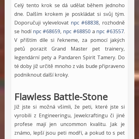
Celý tento krok se dá udělat během jednoho
dne. Dalším krokem je poskládat si svůj tým.
Doporučuji vylevelovat
npc #68838
, rozhodně
se hodí
npc #68659
,
npc #68850
a
npc #63557
.
V příštím díle si řekneme, za pomocí jakých
petů porazit Grand Master pet trainery,
legendární pety a Pandaren Spirit Tamery. Do
té doby již určitě mnoho z vás bude připraveno
podniknout další kroky.
Flawless Battle-Stone
Již jste si možná všimli, že peti, které jste si
vyrobili z Engineeringu, Jewelcraftingu či jiné
profese mají jen uncommon kvalitu. Jak je
známo, lepší jsou peti modří, a pokud to s pet