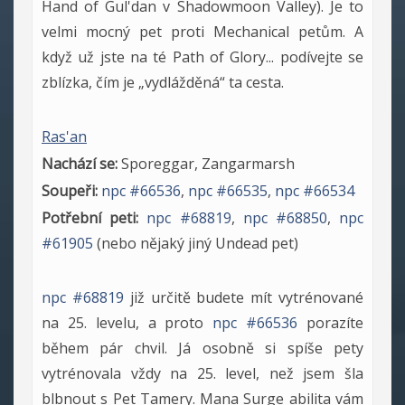
Hand of Gul'dan v Shadowmoon Valley). Je to
velmi mocný pet proti Mechanical petům. A
když už jste na té Path of Glory... podívejte se
zblízka, čím je „vydlážděná“ ta cesta.
Ras'an
Nachází se:
Sporeggar, Zangarmarsh
Soupeři:
npc #66536
,
npc #66535
,
npc #66534
Potřební peti:
npc #68819
,
npc #68850
,
npc
#61905
(nebo nějaký jiný Undead pet)
npc #68819
již určitě budete mít vytrénované
na 25. levelu, a proto
npc #66536
porazíte
během pár chvil. Já osobně si spíše pety
vytrénovala vždy na 25. level, než jsem šla
blbnout s Pet Tamery. Mana Surge abilita vám