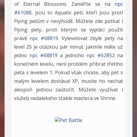
of Eternal Blossoms. Zaměřte se na
npc
#61088
, jsou to Aquatic peti, kteří jsou proti
Flying petům v nevýhodě. Můžete zde potkat i
Flying pety, proti kterým se vyplácí použít
právě
npc #68819
. Vylevelovat zbylé pety na
level 25 je otázkou pár minut. Jakmile máte už
jedno
npc #68819
a jednoho
npc #62852
na
konečném levelu, není problém přibrat třetího
peta s levelem 1. Pokud však chcete, aby pet s
malým levelem dostával XP, musíte ho nechat
alespoň jednou zaútočit. Můžete využívat i
služeb nedalekého stable mastera ve Shrine.