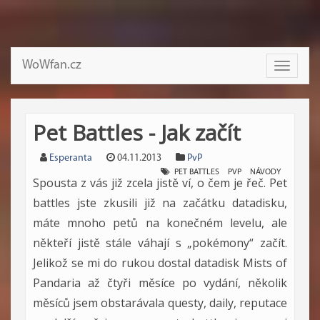
WoWfan.cz
Toggle
navigati
Pet Battles - Jak začít
Esperanta
04.11.2013
PvP
PET BATTLES
PVP
NÁVODY
Spousta z vás již zcela jistě ví, o čem je řeč. Pet
battles jste zkusili již na začátku datadisku,
máte mnoho petů na konečném levelu, ale
někteří jistě stále váhají s „pokémony“ začít.
Jelikož se mi do rukou dostal datadisk Mists of
Pandaria až čtyři měsíce po vydání, několik
měsíců jsem obstarávala questy, daily, reputace