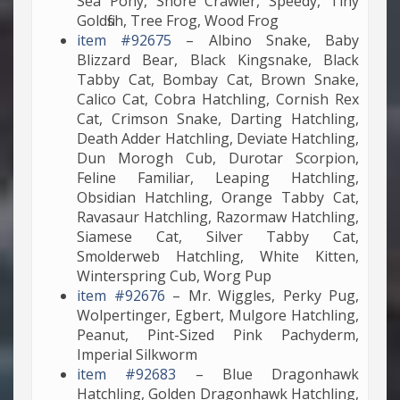
Sea Pony, Shore Crawler, Speedy, Tiny
Goldfish, Tree Frog, Wood Frog
item #92675
– Albino Snake, Baby
Blizzard Bear, Black Kingsnake, Black
Tabby Cat, Bombay Cat, Brown Snake,
Calico Cat, Cobra Hatchling, Cornish Rex
Cat, Crimson Snake, Darting Hatchling,
Death Adder Hatchling, Deviate Hatchling,
Dun Morogh Cub, Durotar Scorpion,
Feline Familiar, Leaping Hatchling,
Obsidian Hatchling, Orange Tabby Cat,
Ravasaur Hatchling, Razormaw Hatchling,
Siamese Cat, Silver Tabby Cat,
Smolderweb Hatchling, White Kitten,
Winterspring Cub, Worg Pup
item #92676
– Mr. Wiggles, Perky Pug,
Wolpertinger, Egbert, Mulgore Hatchling,
Peanut, Pint-Sized Pink Pachyderm,
Imperial Silkworm
item #92683
– Blue Dragonhawk
Hatchling, Golden Dragonhawk Hatchling,