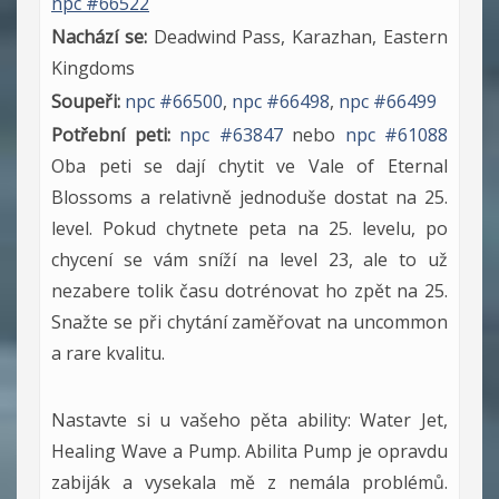
npc #66522
Nachází se:
Deadwind Pass, Karazhan, Eastern
Kingdoms
Soupeři:
npc #66500
,
npc #66498
,
npc #66499
Potřební peti:
npc #63847
nebo
npc #61088
Oba peti se dají chytit ve Vale of Eternal
Blossoms a relativně jednoduše dostat na 25.
level. Pokud chytnete peta na 25. levelu, po
chycení se vám sníží na level 23, ale to už
nezabere tolik času dotrénovat ho zpět na 25.
Snažte se při chytání zaměřovat na uncommon
a rare kvalitu.
Nastavte si u vašeho pěta ability: Water Jet,
Healing Wave a Pump. Abilita Pump je opravdu
zabiják a vysekala mě z nemála problémů.