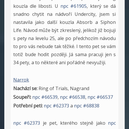
kouzla dle libosti. U
npc #61905
, který se dá
snadno chytit na nádvoří Undercity, jsem si
nastavila jako další kouzla Absorb a Siphon
Life. Návod může být zkreslený, jelikož již bojuji
s pety na levelu 25, ale po předchozím návodu
to pro vás nebude tak těžké. I tento pet se vám
totiž bude hodit později. Já sama pracuji jen s
34 pety, a to některé ani pořádně nevyužiji.
Narrok
Nachází se:
Ring of Trials, Nagrand
Soupeři:
npc #66539
,
npc #66538
,
npc #66537
Potřební peti:
npc #62373
a
npc #68838
npc #62373
je pet, kterého stejně jako
npc