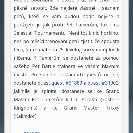
pěkně zatopit. Zde najdete vlastně i seznam
petů, kteří se vám budou hodit nejvíce a
použijete je jak proti Pet Tamerům, tak i na
Celestial Tournamentu. Není totiž nic horšího,
než po měsíci trénování petů zjistit, že spousta
těch, které máte na 25. levelu, jsou vám úplně k
ničemu. K Tamerům se dostanete za pomocí
vašeho Pet Battle trainera ve vašem hlavním
městě. Po splnění základních questů od něj
dostanete quest
quest #31889
a
quest #31902
.
Jakmile je splníte, dostanete se ke Grand
Master Pet Tamerům: k Lidii Accoste (Eastern
Kingdoms) a ke Grand Master Trixxy
(Kalimdor).