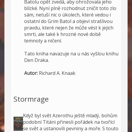
Batolu opět zvedá, aby ohrožovala jeho
blízké. Nyní plně rozhodnut zničit toto zlo
sám, netuší nic o úkolech, které vedou i
ostatní do Grim Batol a objeví strašlivou
pravdu, které nejen že může vést k jejich
smrti, ale také k hrozné nové době
temnoty a ničení.
Tato kniha navazuje na u nás vyšlou knihu
Den Draka.
Autor:
Richard A. Knaak
Stormrage
Když byl svět Azerothu ještě mladý, bohům
podobní Titáni přinesli pořádek na tvořící
se svět a ustanovili pevniny a moře. S touto