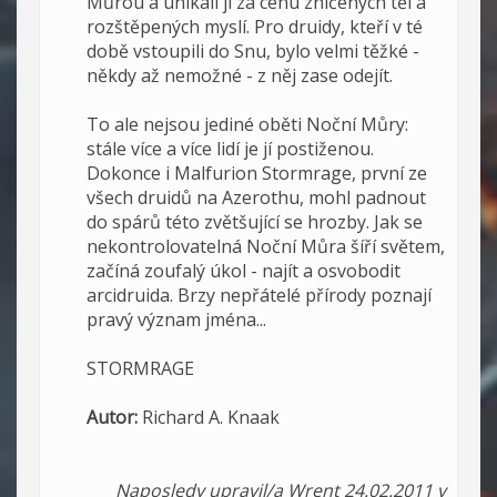
Můrou a unikali jí za cenu zničených těl a
rozštěpených myslí. Pro druidy, kteří v té
době vstoupili do Snu, bylo velmi těžké -
někdy až nemožné - z něj zase odejít.
To ale nejsou jediné oběti Noční Můry:
stále více a více lidí je jí postiženou.
Dokonce i Malfurion Stormrage, první ze
všech druidů na Azerothu, mohl padnout
do spárů této zvětšující se hrozby. Jak se
nekontrolovatelná Noční Můra šíří světem,
začíná zoufalý úkol - najít a osvobodit
arcidruida. Brzy nepřátelé přírody poznají
pravý význam jména...
STORMRAGE
Autor:
Richard A. Knaak
Naposledy upravil/a Wrent 24.02.2011 v