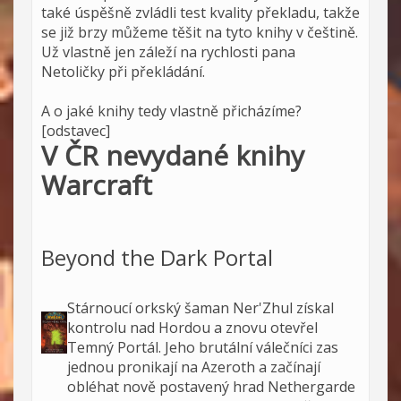
také úspěšně zvládli test kvality překladu, takže
se již brzy můžeme těšit na tyto knihy v češtině.
Už vlastně jen záleží na rychlosti pana
Netoličky při překládání.
A o jaké knihy tedy vlastně přicházíme?
[odstavec]
V ČR nevydané knihy
Warcraft
Beyond the Dark Portal
Stárnoucí orkský šaman Ner'Zhul získal
kontrolu nad Hordou a znovu otevřel
Temný Portál. Jeho brutální válečníci zas
jednou pronikají na Azeroth a začínají
obléhat nově postavený hrad Nethergarde