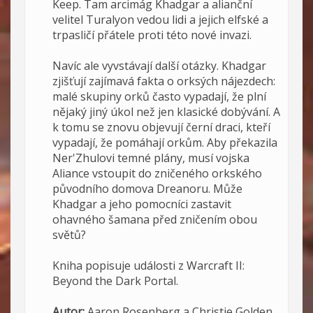
Keep. Tam arcimág Khadgar a alianční
velitel Turalyon vedou lidi a jejich elfské a
trpasličí přátele proti této nové invazi.
Navíc ale vyvstávají další otázky. Khadgar
zjišťují zajímavá fakta o orksých nájezdech:
malé skupiny orků často vypadají, že plní
nějaký jiný úkol než jen klasické dobývání. A
k tomu se znovu objevují černí draci, kteří
vypadají, že pomáhají orkům. Aby překazila
Ner'Zhulovi temné plány, musí vojska
Aliance vstoupit do zničeného orkského
původního domova Dreanoru. Může
Khadgar a jeho pomocníci zastavit
ohavného šamana před zničením obou
světů?
Kniha popisuje události z Warcraft II:
Beyond the Dark Portal.
Autor:
Aaron Rosenberg a Christie Golden