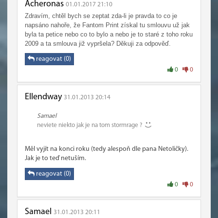
Acheronas
01.01.2017 21:10
Zdravím, chtěl bych se zeptat zda-li je pravda to co je
napsáno nahoře, že Fantom Print získal tu smlouvu už jak
byla ta petice nebo co to bylo a nebo je to staré z toho roku
2009 a ta smlouva již vypršela? Děkuji za odpověď.
reagovat (0)
0
0
Ellendway
31.01.2013 20:14
Samael
neviete niekto jak je na tom stormrage ?
Měl vyjít na konci roku (tedy alespoň dle pana Netoličky).
Jak je to teď netuším.
reagovat (0)
0
0
Samael
31.01.2013 20:11