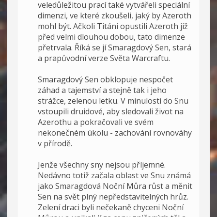
veledůležitou prací také vytvářeli speciální
dimenzi, ve které zkoušeli, jaký by Azeroth
mohl být. Ačkoli Titáni opustili Azeroth již
před velmi dlouhou dobou, tato dimenze
přetrvala. Říká se jí Smaragdový Sen, stará
a prapůvodní verze Světa Warcraftu.
Smaragdový Sen obklopuje nespočet
záhad a tajemství a stejně tak i jeho
strážce, zelenou letku. V minulosti do Snu
vstoupili druidové, aby sledovali život na
Azerothu a pokračovali ve svém
nekonečném úkolu - zachování rovnováhy
v přírodě.
Jenže všechny sny nejsou příjemné.
Nedávno totiž začala oblast ve Snu známá
jako Smaragdová Noční Můra růst a měnit
Sen na svět plný nepředstavitelných hrůz.
Zelení draci byli nečekaně chyceni Noční