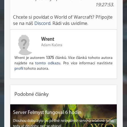
19:27:53.
Chcete si povídat o World of Warcraft? Připojte
se na náš
Discord
. Rádi vás uvidíme.
Wrent
Adam Kučera
Wrent je autorem
1375
článků. Více článků tohoto autora
najdete na
tomto odkazu
. Pro více informací navštivte
profil
tohoto autora.
Podobné články
Server Felmyst fungoval 6 hodin
Dlouhou dobu bylo po pěšině nelegálních serverů relativně ticho,
tedy až do doby, než se objevil…