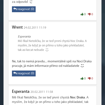
za odpověď
reagovat (0)
0
0
Wrent
24.02.2011 11:19
Esperanta
Mě říkal Netolička, že se teď první chystá Noc Draka. A
myslím, že když je on přímo u toho jako překladatel,
tak asi kecat nebude
Ne, tak to nemá pravdu... momentálně spíš na Noci Draka
pracuje, já mám informace přímo od nakladatele
reagovat (0)
0
0
Esperanta
20.02.2011 11:58
Mě říkal Netolička, že se teď první chystá
Noc Draka
. A
myslím, že když je on přímo u toho jako překladatel, tak