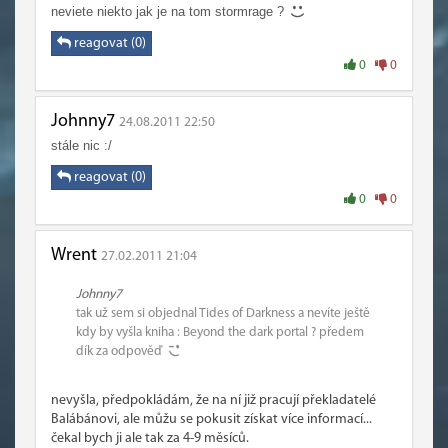
neviete niekto jak je na tom stormrage ?
reagovat (0)
0
0
Johnny7
24.08.2011 22:50
stále nic :/
reagovat (0)
0
0
Wrent
27.02.2011 21:04
Johnny7
tak už sem si objednal Tides of Darkness a nevíte ještě
kdy by vyšla kniha : Beyond the dark portal ? předem
dík za odpověď
nevyšla, předpokládám, že na ní již pracují překladatelé
Balábánovi, ale můžu se pokusit získat více informací...
čekal bych ji ale tak za 4-9 měsíců.