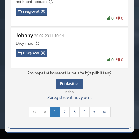
asi kecat nebude
reagovat (0)
0
0
Johnny
20.02.2011 10:14
Díky moc
reagovat (0)
0
0
Pro napsání komentáře musíte být přihlášený.
Přihlásit se
nebo
Zaregistrovat nový účet
««
«
1
2
3
4
»
»»