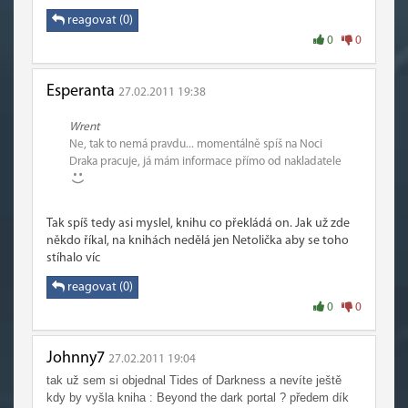
reagovat (0)
0
0
Esperanta
27.02.2011 19:38
Wrent
Ne, tak to nemá pravdu... momentálně spíš na Noci
Draka pracuje, já mám informace přímo od nakladatele
Tak spíš tedy asi myslel, knihu co překládá on. Jak už zde
někdo říkal, na knihách nedělá jen Netolička aby se toho
stíhalo víc
reagovat (0)
0
0
Johnny7
27.02.2011 19:04
tak už sem si objednal Tides of Darkness a nevíte ještě
kdy by vyšla kniha : Beyond the dark portal ? předem dík