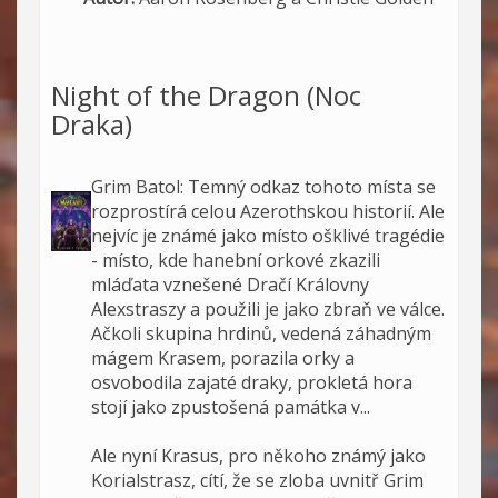
Night of the Dragon (Noc
Draka)
Grim Batol: Temný odkaz tohoto místa se
rozprostírá celou Azerothskou historií. Ale
nejvíc je známé jako místo ošklivé tragédie
- místo, kde hanební orkové zkazili
mláďata vznešené Dračí Královny
Alexstraszy a použili je jako zbraň ve válce.
Ačkoli skupina hrdinů, vedená záhadným
mágem Krasem, porazila orky a
osvobodila zajaté draky, prokletá hora
stojí jako zpustošená památka v...
Ale nyní Krasus, pro někoho známý jako
Korialstrasz, cítí, že se zloba uvnitř Grim