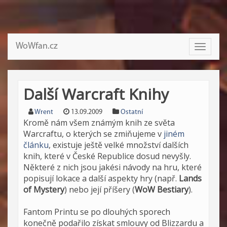
WoWfan.cz
Toggle
navigati
Další Warcraft Knihy
Wrent
13.09.2009
Ostatní
Kromě nám všem známým knih ze světa
Warcraftu, o kterých se zmiňujeme v
jiném
článku
, existuje ještě velké množství dalších
knih, které v České Republice dosud nevyšly.
Některé z nich jsou jakési návody na hru, které
popisují lokace a další aspekty hry (např.
Lands
of Mystery
) nebo její příšery (
WoW Bestiary
).
Fantom Printu se po dlouhých sporech
konečně podařilo získat smlouvy od Blizzardu a