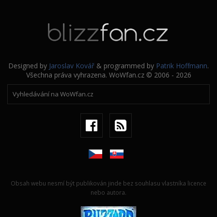
Designed by
Jaroslav Kovář
& programmed by
Patrik Hoffmann
.
Všechna práva vyhrazena. WoWfan.cz © 2006 - 2026
Obsah webu nesmí být publikován jinde bez souhlasu vlastníka licence
nebo autora.