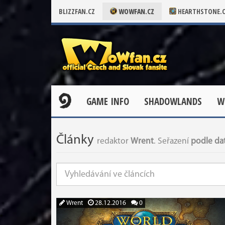
BLIZZFAN.CZ
WOWFAN.CZ
HEARTHSTONE.
GAME INFO
SHADOWLANDS
W
Články
redaktor
Wrent
. Seřazení
podle dat
Wrent
28.12.2016
0