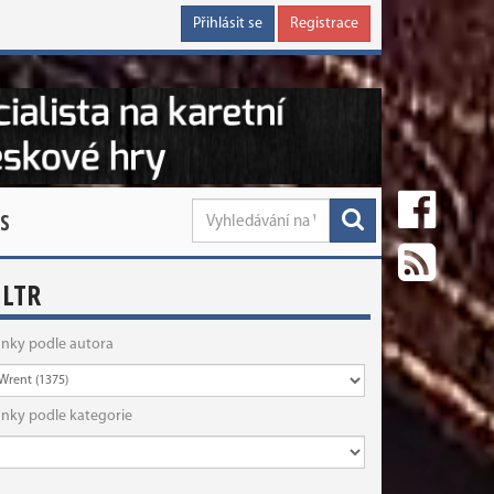
Přihlásit se
Registrace
S
ILTR
ánky podle autora
ánky podle kategorie