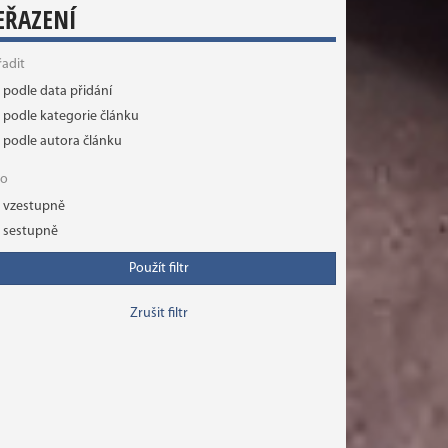
EŘAZENÍ
řadit
podle data přidání
podle kategorie článku
podle autora článku
ko
vzestupně
sestupně
Použít filtr
Zrušit filtr