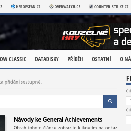
CZ
HEROESFAN.CZ
OVERWATCH.CZ
COUNTER-STRIKE.CZ
OW CLASSIC
DATADISKY
PŘÍBĚH
OSTATNÍ
O NÁ
F
a přidání
sestupně.
Čl
Čl
Návody ke General Achievements
Obsah tohoto článku zobrazíte kliknutím na odkaz