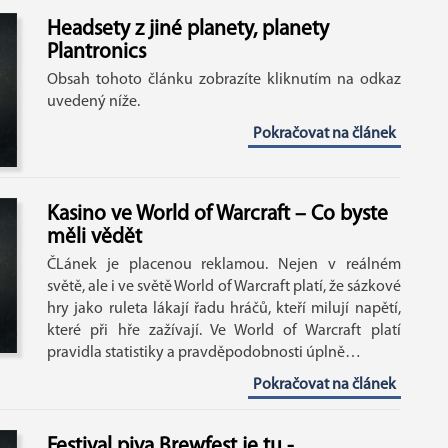
Headsety z jiné planety, planety
Plantronics
Obsah tohoto článku zobrazíte kliknutím na odkaz
uvedený níže.
Pokračovat na článek
Kasino ve World of Warcraft – Co byste
měli vědět
ČLánek je placenou reklamou. Nejen v reálném
světě, ale i ve světě World of Warcraft platí, že sázkové
hry jako ruleta lákají řadu hráčů, kteří milují napětí,
které při hře zažívají. Ve World of Warcraft platí
pravidla statistiky a pravděpodobnosti úplně…
Pokračovat na článek
Festival piva Brewfest je tu -