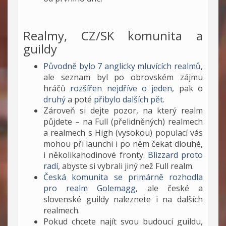
Realmy, CZ/SK komunita a
guildy
Původně bylo 7 anglicky mluvících realmů
,
ale seznam byl po obrovském zájmu
hráčů
rozšířen nejdříve o jeden
, pak o
druhý
a poté
přibylo dalších pět
.
Zároveň si dejte pozor, na který realm
půjdete – na Full (přelidněných) realmech
a realmech s High (vysokou) populací vás
mohou při launchi i po něm čekat dlouhé,
i několikahodinové fronty.
Blizzard proto
radí
, abyste si vybrali jiný než Full realm.
Česká komunita se primárně rozhodla
pro realm Golemagg
, ale české a
slovenské guildy naleznete i na dalších
realmech.
Pokud chcete najít svou budoucí guildu,