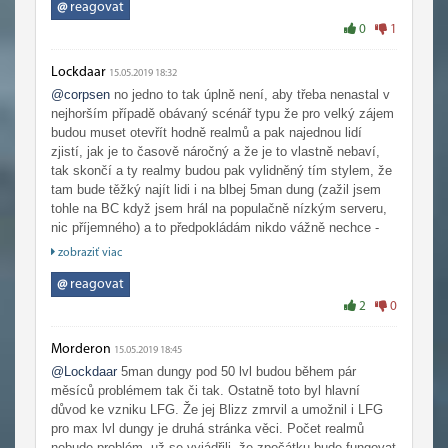
@
reagovat
0
1
Lockdaar
15.05.2019 18:32
@corpsen
no jedno to tak úplně není, aby třeba nenastal v
nejhorším případě obávaný scénář typu že pro velký zájem
budou muset otevřít hodně realmů a pak najednou lidí
zjistí, jak je to časově náročný a že je to vlastně nebaví,
tak skončí a ty realmy budou pak vylidněný tím stylem, že
tam bude těžký najít lidi i na blbej 5man dung (zažil jsem
tohle na BC když jsem hrál na populačně nízkým serveru,
nic příjemného) a to předpokládám nikdo vážně nechce -
čili doufám, že něco takovýho nenastane v nějakým
zobraziť viac
velkým měřítku.
@
reagovat
2
0
Morderon
15.05.2019 18:45
@Lockdaar
5man dungy pod 50 lvl budou během pár
měsíců problémem tak či tak. Ostatně toto byl hlavní
důvod ke vzniku LFG. Že jej Blizz zmrvil a umožnil i LFG
pro max lvl dungy je druhá stránka věci. Počet realmů
nebude problém, už se vyjádřili, že zpočátku bude fungovat