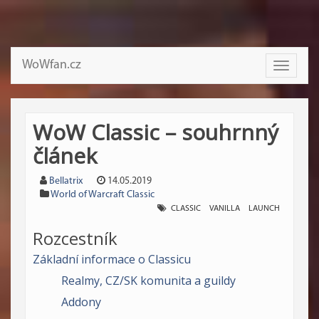
WoWfan.cz
Toggle
navigati
WoW Classic – souhrnný
článek
Bellatrix
14.05.2019
World of Warcraft Classic
CLASSIC
VANILLA
LAUNCH
Rozcestník
Základní informace o Classicu
Realmy, CZ/SK komunita a guildy
Addony