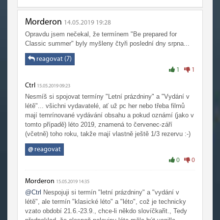
Morderon
14.05.2019 19:28
Opravdu jsem nečekal, že termínem "Be prepared for
Classic summer" byly myšleny čtyři poslední dny srpna...
reagovat (7)
1
1
Ctrl
15.05.2019 09:23
Nesmíš si spojovat termíny "Letní prázdniny" a "Vydání v
létě"... všichni vydavatelé, ať už pc her nebo třeba filmů
mají temrínované vydávání obsahu a pokud oznámí (jako v
tomto případě) léto 2019, znamená to červenec-září
(včetně) toho roku, takže mají vlastně ještě 1/3 rezervu :-)
@
reagovat
0
0
Morderon
15.05.2019 14:35
@Ctrl
Nespojuji si termín "letní prázdniny" a "vydání v
létě", ale termín "klasické léto" a "léto", což je technicky
vzato období 21.6.-23.9., chce-li někdo slovíčkařit., Tedy