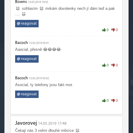
Bowns
14.05.2019 19:42
súhlasím
mrkám dovolenky nech jí dám teď a pak
....
@
reagovat
0
0
Bacoch
15.05.2019 05:41
Aaocial, přesně 😂😂😂😂
@
reagovat
0
0
Bacoch
15.05.2019 05:42
Asocial, ty telefony jsou fakt mor.
@
reagovat
0
0
Javorovej
14.05.2019 17:48
Čekají nás 3 velmi dlouhé měsíce