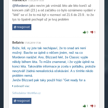
marekrich
17.05.2019 15:55
@Morderon
jako nevím jak vnímáš léto ale léto končí až
koncem září (23.) a od začátku co bylo oznámeno vydání v
"létě" se ví že to má být v rozmezí od 21.6 do 23.9.. to že
tys to špatně pochopil už je tvuj problém
@
reagovat
0
1
Bellatrix
17.05.2019 17:36
Bože, lidi, vy jste tak nechápaví, že to snad ani není
možný. Bavíte se úplně o něčem jiném, než na co
Morderon narážel. Ano, Blizzard řekl, že Classic vyjde
někdy během léta. To může znamenat, i že vyjde úplně na
konci léta. Takováhle informace je zcela v pořádku, protože
nevytváří žádná nerealistická očekávání. A s tímhle nikdo
problém nemá.
Jenže Blizzard pak taky použil frázi "Get ready for a
Classic Summer!" (viz tento bluepost - https://blue.mmo-
zobraziť viac
champion.com/topic/1105118-classic-update/ ), a to už
Šéfredaktor WoWfan.cz
NENÍ v pořádku, protože to implikuje, že si hráči budou
moci užívat Classic BĚHEM léta. Což nebudou moci, a
@
reagovat
tudíž jde o naprosto matoucí slogan, jehož obsah nebude
1
0
dodržen. Zkrátka a dobře měl Blizzard zůstat jen u té