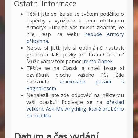
Ostatní informace
Těšili jste se, že se se světem podělíte o
úspěchy a využijete k tomu oblíbenou
Armory? Budeme vás muset zklamat, ve
hře, resp. na webu
nebude Armory
přítomna
.
Nejste si jistí, jak si optimálně nastavit
grafiku a další prvky pro hraní Classicu?
Může vám v tom pomoci
tento článek
.
Těšíte se na Classic a chtěli byste si
ozvláštnit plochu vašeho PC? Zde
naleznete
animované pozadí s
Ragnarosem
.
Nenalezli jste zde odpověď na některou
vaši otázku? Podívejte se na
překlad
velkého Ask-Me-Anything, které proběhlo
na Redditu
.
Datum a čas vydání