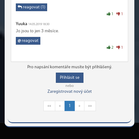
reagovat (1)
1
1
Yuuka
14.05.2019 18:30
Jo jsou to jen 3 měsíce.
@
reagovat
2
1
Pro napsání komentáře musíte být přihlášený.
Přihlásit se
nebo
Zaregistrovat nový účet
««
«
1
»
»»