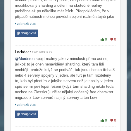
modifikovaný sharding a dělení na skutečné realmy
proběhne až po několika měsících. Předpokládám, že v
případě nutnosti mohou provést spojení realmů stejně jako
v minulosti.
zobraziť viac
@
reagovat
0
0
Lockdaar
15.05.2019 19:25
@Morderon
spojit realmy jako v minulosti přímo asi ne,
jelikož to je onen nenáviděný sharding, který tam lidi
nechtějí, protože když se podíváš, tak jsou dneska třeba 3
nebo 4 servery spojený v jeden, ale furt je tam rozdělený
to, kdo byl předtím z jakýho serveru než je spojily v jeden -
spíš se mi jeví lepší řešení (když tam sharding nikdo teda
nechce na Classicu) udělat nějaký dočasný free charakter
migrace z Low serverů na jiný servery a ten Low
server/servery prostě pak na tvrdo zavřít. Řekl bych jediný
zobraziť viac
možný řešení, jak vyřešit populačně mrtvý realmy bez
použití shardingu, jiný asi už neexistuje (a kdo by free
@
reagovat
charakter migrace nevyužil nebo nestihl, tak ty postavy by
0
0
se automaticky převedly na nějaký populačně nižší realm,
který by potřeboval zaplnit)