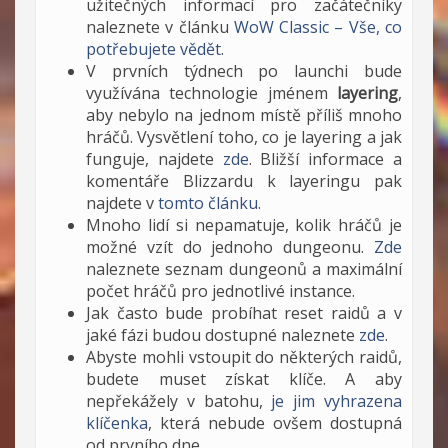
užitečných informací pro začátečníky
naleznete v článku
WoW Classic – Vše, co
potřebujete vědět
.
V prvních týdnech po launchi bude
využívána technologie jménem
layering
,
aby nebylo na jednom místě příliš mnoho
hráčů. Vysvětlení toho, co je layering a jak
funguje, najdete
zde
. Bližší informace a
komentáře Blizzardu k layeringu pak
najdete v
tomto článku
.
Mnoho lidí si nepamatuje, kolik hráčů je
možné vzít do jednoho dungeonu.
Zde
naleznete seznam dungeonů a maximální
počet hráčů pro jednotlivé instance.
Jak často bude probíhat reset raidů a v
jaké fázi budou dostupné naleznete
zde
.
Abyste mohli vstoupit do některých raidů,
budete muset získat klíče. A aby
nepřekážely v batohu,
je jim vyhrazena
klíčenka
, která nebude ovšem dostupná
od prvního dne.