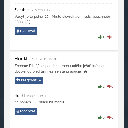
informace, že Classic vyjde někdy v létě, a odpustit si
Elanthus
slogany, které mají za cíl jenom generovat hype a které
17.05.2019 18:15
tvrdí něco, co nebude skutečností.
Vždyť je to jedno
. Místo slovíčkaření radši bouchněte
šáňo
)
@
reagovat
1
0
HonkL
14.05.2019 19:10
Zbohme RL
aspon že si mohu udělat ještě krásnou
dovolenou před tím než se stanu asociál
reagovat (4)
2
0
HonkL
14.05.2019 19:11
* Sbohem... // psaní na mobilu
@
reagovat
0
0