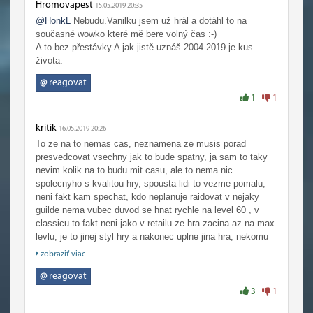
Hromovapest
15.05.2019 20:35
@HonkL
Nebudu.Vanilku jsem už hrál a dotáhl to na
současné wowko které mě bere volný čas :-)
A to bez přestávky.A jak jistě uznáš 2004-2019 je kus
života.
@
reagovat
1
1
kritik
16.05.2019 20:26
To ze na to nemas cas, neznamena ze musis porad
presvedcovat vsechny jak to bude spatny, ja sam to taky
nevim kolik na to budu mit casu, ale to nema nic
spolecnyho s kvalitou hry, spousta lidi to vezme pomalu,
neni fakt kam spechat, kdo neplanuje raidovat v nejaky
guilde nema vubec duvod se hnat rychle na level 60 , v
classicu to fakt neni jako v retailu ze hra zacina az na max
levlu, je to jinej styl hry a nakonec uplne jina hra, nekomu
sedne nekomu ne, stejny jako u bfa.
zobraziť viac
@
reagovat
3
1