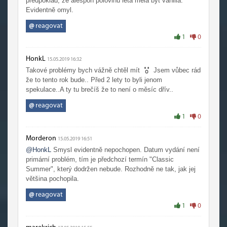
předpoklad, že alespoň polovinu léta měla být vanilla.
Evidentně omyl.
@
reagovat
1
0
HonkL
15.05.2019 16:32
Takové problémy bych vážně chtěl mít
Jsem vůbec rád
že to tento rok bude.. Před 2 lety to byli jenom
spekulace..A ty tu brečíš že to není o měsíc dřív..
@
reagovat
1
0
Morderon
15.05.2019 16:51
@HonkL
Smysl evidentně nepochopen. Datum vydání není
primární problém, tím je předchozí termín "Classic
Summer", který dodržen nebude. Rozhodně ne tak, jak jej
většina pochopila.
@
reagovat
1
0