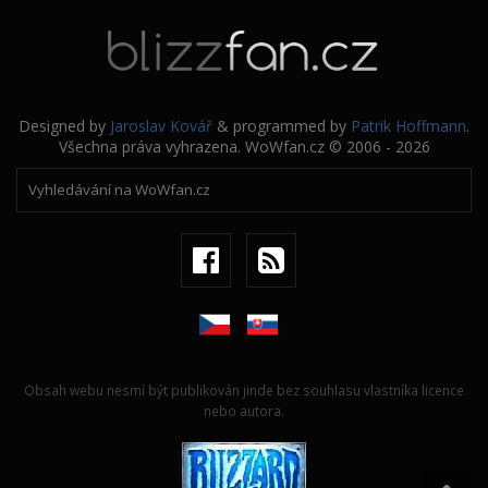
Designed by
Jaroslav Kovář
& programmed by
Patrik Hoffmann
.
Všechna práva vyhrazena. WoWfan.cz © 2006 - 2026
Obsah webu nesmí být publikován jinde bez souhlasu vlastníka licence
nebo autora.