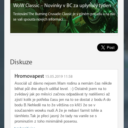
WoW Classic – Novinky v BC za uplynulý týden
Testování The Burning Crusade Classic je v plném proudu a na nás
se valí spousta nových informací.…
Diskuze
Hromovapest
15.05.2019 11:58
Asociál už dávno nejsem.Mam rodinu a nemám čas někde
běhat půl dne abych udělal level. :-) Ostatně jsem na to
zvědavý jak po měsíci začnou odpadávat ty natěšenci až
zjistí kolik je potřeba času jen na to se dostat z bodu A do
bodu B.Nehledě na to že většina co křičí že se v
současném wowku nudí.A že je nebaví farmit tohle a
támhleto.Tak je přeci jasný že tady na vanile se s
prominutím z toho minimálně poserou.
A když jsem zjistil že většina nemá odchozené raidy ani