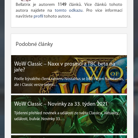
Bellatrix je autorem
1149
článků. Více článků tohoto
autora najdete na
tomto odkazu
. Pro více informací
navštivte
profil
tohoto autora.
Podobné články
WoW Classic – Naxx v prosinci a TBC beta na
jaře?
Podle bývalého člena serveru Nostalrius se blíží nejen Naxxramas,
ale i Classic verze velmi…
WoW Classic – Novinky za 33. týden 2021
Týdenní přehled novinek a událostí ze světa Classicu. Aktuality,
události, bulvár. Novinky 33.…