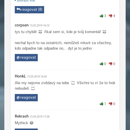
zobraziť viac
komplet na HC natož Mythick.Tak na vanile budou
zklamany.Tam byl těžký normalní dungon.Natož normal
reagovat (8)
raid
Jako jsme na to opravdu zvědavý.
3
4
corpsen
15.05.2019 16:10
tys tu chyběl
říkal sem si, kde je tvůj komentář
nechal bych to na ostatních, nemůžeš mluvit za všechny,
kdo odpadne tak odpadne no,.. dyt je to jedno
@
reagovat
0
0
HonkL
15.05.2019 16:30
Ale my nejsme zvědavý na tebe
Všichni tu ví že to hrát
nebudeš
@
reagovat
1
0
Rekrash
15.05.2019 17:28
Mythick 😂