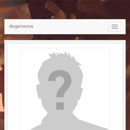
degenwow
Toggle
navigati