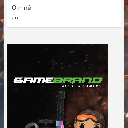
O mně
číírs