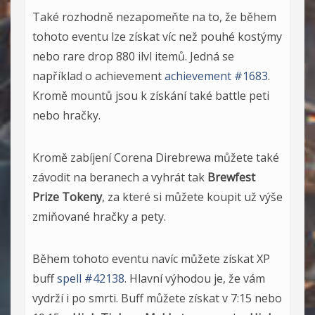
Také rozhodně nezapomeňte na to, že během
tohoto eventu lze získat víc než pouhé kostýmy
nebo rare drop 880 ilvl itemů. Jedná se
například o achievement
achievement #1683
.
Kromě mountů jsou k získání také battle peti
nebo hračky.
Kromě zabíjení Corena Direbrewa můžete také
závodit na beranech a vyhrát tak
Brewfest
Prize Tokeny
, za které si můžete koupit už výše
zmiňované hračky a pety.
Během tohoto eventu navíc můžete získat XP
buff
spell #42138
. Hlavní výhodou je, že vám
vydrží i po smrti. Buff můžete získat v 7:15 nebo