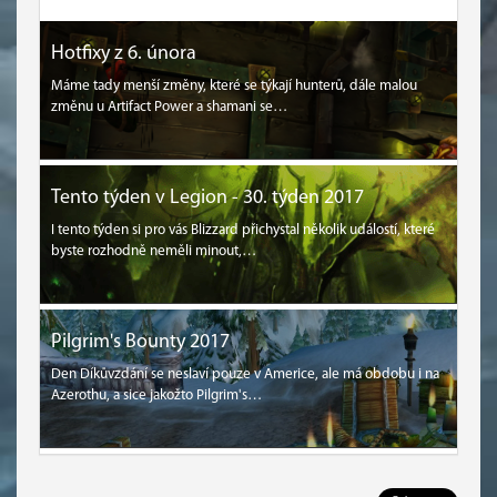
Hotfixy z 6. února
Máme tady menší změny, které se týkají hunterů, dále malou
změnu u Artifact Power a shamani se…
Tento týden v Legion - 30. týden 2017
I tento týden si pro vás Blizzard přichystal několik událostí, které
byste rozhodně neměli minout,…
Pilgrim's Bounty 2017
Den Díkůvzdání se neslaví pouze v Americe, ale má obdobu i na
Azerothu, a sice jakožto Pilgrim's…