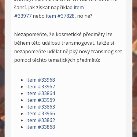
šancí, jak získat například
item
#33977
nebo
item #37828
, no ne?
Nezapomeňte, že kosmetické předměty lze
během této události transmogovat, takže si
nezapomeňte udělat nějaký nový transmog set
pomocí těchto tematických předmětů:
item #33968
item #33967
item #33864
item #33969
item #33863
item #33966
item #33862
item #33868