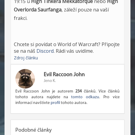
19:15 u
High Tinkera Mekkatorque
nebo
High
Overlorda Saurfanga
, záleží pouze na vaší
frakci.
Chcete si povídat o World of Warcraft? Připojte
se na náš
Discord
. Rádi vás uvidíme.
Zdroj článku
Evil Raccoon John
Jeno K.
Evil Raccoon John je autorem
234
článků. Více článků
tohoto autora najdete na
tomto odkazu
. Pro více
informací navštivte
profil
tohoto autora.
Podobné články