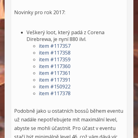
Novinky pro rok 2017:
Veškerý loot, který padá z Corena
Direbrewa, je nyní 880 ilvl.
item #117357
item #117358
item #117359
item #117360
item #117361
item #117391
item #150922
item #117378
Podobně jako u ostatních bossů během eventu
už nadále nepotřebujete mít maximální level,
abyste se mohli účastnit. Pro účast v eventu
stačí být minimálně level 46, což vám dává víc