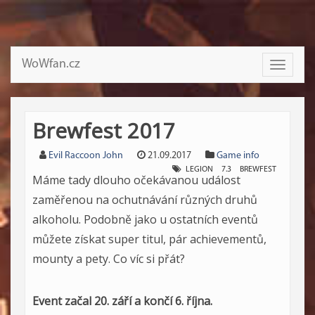
WoWfan.cz
Toggle
navigati
Brewfest 2017
Evil Raccoon John
21.09.2017
Game info
LEGION
7.3
BREWFEST
Máme tady dlouho očekávanou událost
zaměřenou na ochutnávání různých druhů
alkoholu. Podobně jako u ostatních eventů
můžete získat super titul, pár achievementů,
mounty a pety. Co víc si přát?
Event začal 20. září a končí 6. října.