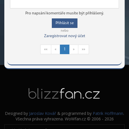
Pro napsání komentáře musíte být přihlášený.
Přihlásit se
nebo
Zaregistrovat nový účet
««
«
1
»
»»
Designed by
Jaroslav Kovář
& programmed by
Patrik Hoffmann
.
Všechna práva vyhrazena. WoWfan.cz © 2006 - 2026