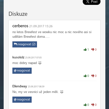
Diskuze
cerberos
21.09.2017 15:26
no letos Brewfest ve wowku nic moc a nic nového asi si
udělám Brewfest doma.....
reagovat (2)
1
0
kusololz
25.09.2017 07:05
moc dobry napad
@
reagovat
0
0
Ellendway
25.09.2017 08:39
No, my ve vesnici už jeden měli.
@
reagovat
0
0