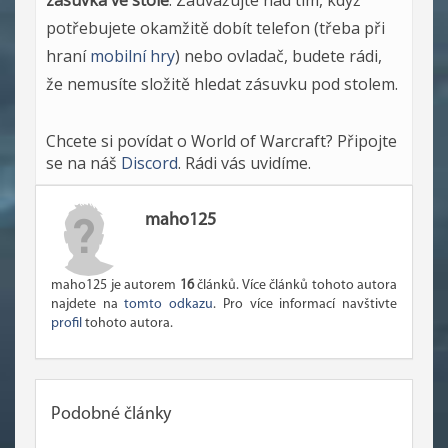
zásuvka ve stole
. Zauvažujte nad tím, když
potřebujete okamžitě dobít telefon (třeba při
hraní
mobilní hry
) nebo ovladač, budete rádi,
že nemusíte složitě hledat zásuvku pod stolem.
Chcete si povídat o World of Warcraft? Připojte
se na náš
Discord
. Rádi vás uvidíme.
maho125
maho125 je autorem
16
článků. Více článků tohoto autora
najdete na
tomto odkazu
. Pro více informací navštivte
profil
tohoto autora.
Podobné články