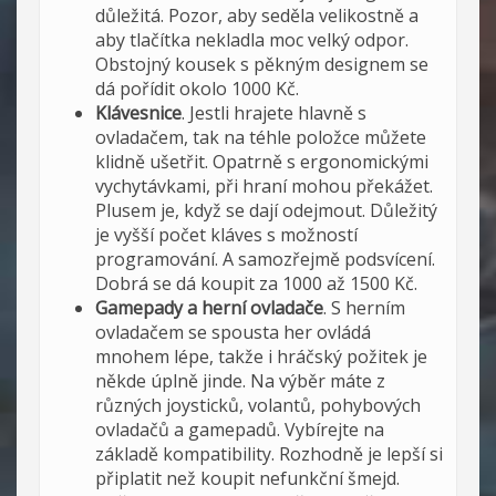
důležitá. Pozor, aby seděla velikostně a
aby tlačítka nekladla moc velký odpor.
Obstojný kousek s pěkným designem se
dá pořídit okolo 1000 Kč.
Klávesnice
. Jestli hrajete hlavně s
ovladačem, tak na téhle položce můžete
klidně ušetřit. Opatrně s ergonomickými
vychytávkami, při hraní mohou překážet.
Plusem je, když se dají odejmout. Důležitý
je vyšší počet kláves s možností
programování. A samozřejmě podsvícení.
Dobrá se dá koupit za 1000 až 1500 Kč.
Gamepady a herní ovladače
. S herním
ovladačem se spousta her ovládá
mnohem lépe, takže i hráčský požitek je
někde úplně jinde. Na výběr máte z
různých joysticků, volantů, pohybových
ovladačů a gamepadů. Vybírejte na
základě kompatibility. Rozhodně je lepší si
připlatit než koupit nefunkční šmejd.