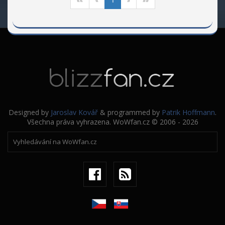
««
«
1
»
»»
Designed by
Jaroslav Kovář
& programmed by
Patrik Hoffmann
.
Všechna práva vyhrazena. WoWfan.cz © 2006 - 2026