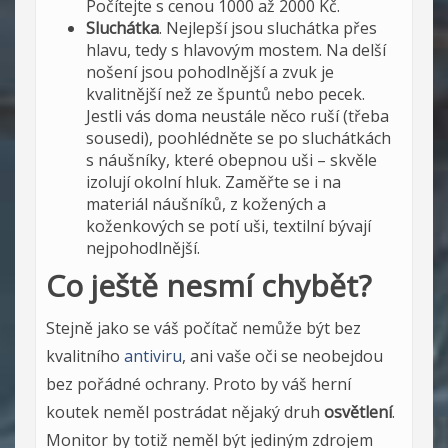
Počítejte s cenou 1000 až 2000 Kč.
Sluchátka
. Nejlepší jsou sluchátka přes
hlavu, tedy s hlavovým mostem. Na delší
nošení jsou pohodlnější a zvuk je
kvalitnější než ze špuntů nebo pecek.
Jestli vás doma neustále něco ruší (třeba
sousedi), poohlédněte se po sluchátkách
s náušníky, které obepnou uši – skvěle
izolují okolní hluk. Zaměřte se i na
materiál náušníků, z kožených a
koženkových se potí uši, textilní bývají
nejpohodlnější.
Co ještě nesmí chybět?
Stejně jako se váš počítač nemůže být bez
kvalitního
antiviru
, ani vaše oči se neobejdou
bez pořádné ochrany. Proto by váš herní
koutek neměl postrádat nějaký druh
osvětlení
.
Monitor by totiž neměl být jediným zdrojem