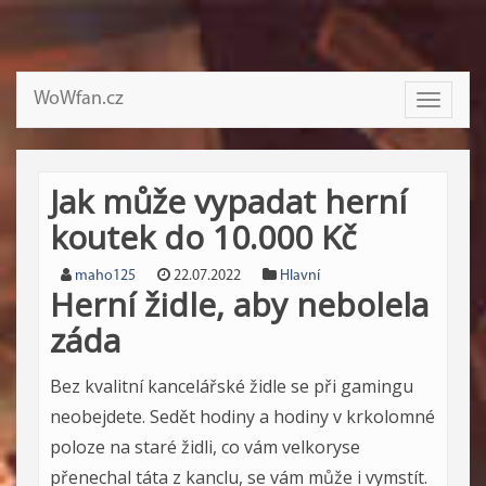
WoWfan.cz
Toggle
navigati
Jak může vypadat herní
koutek do 10.000 Kč
maho125
22.07.2022
Hlavní
Herní židle, aby nebolela
záda
Bez kvalitní kancelářské židle se při gamingu
neobejdete. Sedět hodiny a hodiny v krkolomné
poloze na staré židli, co vám velkoryse
přenechal táta z kanclu, se vám může i vymstít.