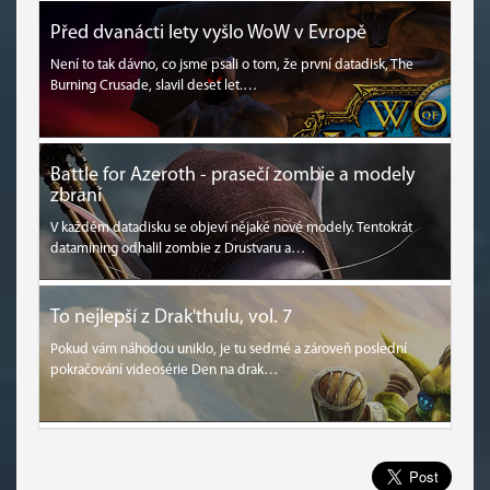
Před dvanácti lety vyšlo WoW v Evropě
Není to tak dávno, co jsme psali o tom, že první datadisk, The
Burning Crusade, slavil deset let.…
Battle for Azeroth - prasečí zombie a modely
zbraní
V každém datadisku se objeví nějaké nové modely. Tentokrát
datamining odhalil zombie z Drustvaru a…
To nejlepší z Drak'thulu, vol. 7
Pokud vám náhodou uniklo, je tu sedmé a zároveň poslední
pokračování videosérie Den na drak…