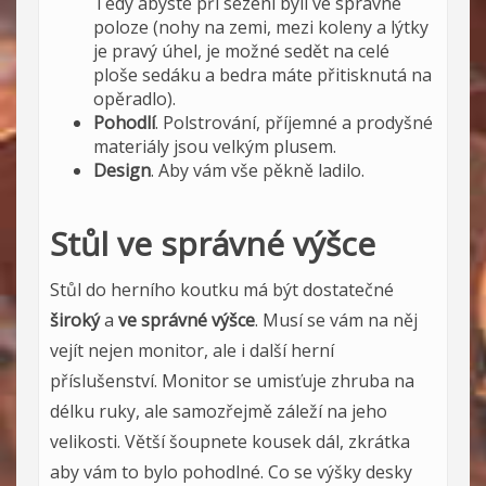
Tedy abyste při sezení byli ve správné
poloze (nohy na zemi, mezi koleny a lýtky
je pravý úhel, je možné sedět na celé
ploše sedáku a bedra máte přitisknutá na
opěradlo).
Pohodlí
. Polstrování, příjemné a prodyšné
materiály jsou velkým plusem.
Design
. Aby vám vše pěkně ladilo.
Stůl ve správné výšce
Stůl do herního koutku má být dostatečné
široký
a
ve správné výšce
. Musí se vám na něj
vejít nejen monitor, ale i další herní
příslušenství. Monitor se umisťuje zhruba na
délku ruky, ale samozřejmě záleží na jeho
velikosti. Větší šoupnete kousek dál, zkrátka
aby vám to bylo pohodlné. Co se výšky desky