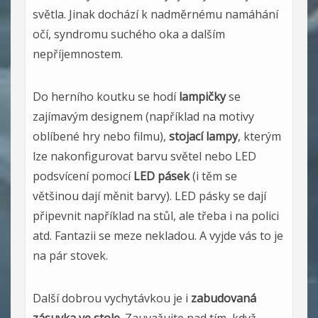
světla. Jinak dochází k nadměrnému namáhání
očí, syndromu suchého oka a dalším
nepříjemnostem.
Do herního koutku se hodí
lampičky
se
zajímavým designem (například na motivy
oblíbené hry nebo filmu),
stojací lampy
, kterým
lze nakonfigurovat barvu světel nebo LED
podsvícení pomocí
LED pásek
(i těm se
většinou dají měnit barvy). LED pásky se dají
připevnit například na stůl, ale třeba i na polici
atd. Fantazii se meze nekladou. A vyjde vás to je
na pár stovek.
Další dobrou vychytávkou je i
zabudovaná