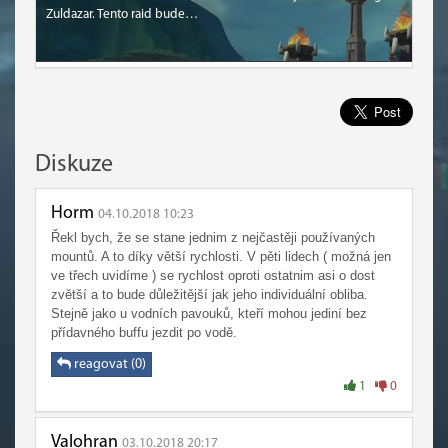
Zuldazar. Tento raid bude…
Diskuze
Horm
04.10.2018 10:23
Řekl bych, že se stane jednim z nejčastěji používaných
mountů. A to díky větší rychlosti. V pěti lidech ( možná jen
ve třech uvidíme ) se rychlost oproti ostatnim asi o dost
zvětší a to bude důležitější jak jeho individuální obliba.
Stejně jako u vodních pavouků, kteří mohou jediní bez
přídavného buffu jezdit po vodě.
reagovat (0)
1
0
Valohran
03.10.2018 20:17