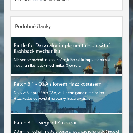
Podobné články
Battle for Dazar'alor implementuje unikátní
flashback mechaniku
Blizzard se rozhodl do nadcházejícího raidu implementovat
inovativní flashback mechaniku. O co se…
Patch 8.1 - Q&A s Ionem Hazzikostasem
Dnes večer proběhlo Q&A, ve kterém game director Ion
Hazzikostas odpovídal na otázky hráčů týkající…
Patch 8.1 - Siege of Zuldazar
Datamineři odhalili některé bosse z nadcházejícího raidu Siege of