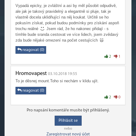
Vypadá epicky, je zvláštní a asi by měl působit odpudivě,
ale jak je takový pravidelný a elegantně si pluje, tak je
vlastně docela uklidňující na něj koukat. Určitě se ho
pokusím získat, pokud budou podmínky pro získání aspoň
trochu reálné
Jsem rád, že ho nakonec přidají - s
tímhle bude sranda cestovat ve více lidech, jsem zvědavý
zda bude nějaké omezení na počet cestujících
reagovat (0)
2
1
Hromovapest
03.10.2018 19:55
To je děsnej mount.Toho si nechám v klidu ujít.
reagovat (0)
2
0
Pro napsání komentáře musíte být přihlášený.
Přihlásit se
nebo
Zaregistrovat nový účet