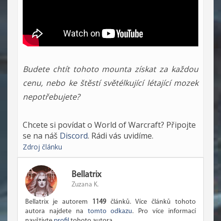
Budete chtít tohoto mounta získat za každou
cenu, nebo ke štěstí světélkující létající mozek
nepotřebujete?
Chcete si povídat o World of Warcraft? Připojte
se na náš
Discord
. Rádi vás uvidíme.
Zdroj článku
Bellatrix
Zuzana K.
Bellatrix je autorem
1149
článků. Více článků tohoto
autora najdete na
tomto odkazu
. Pro více informací
navštivte
profil
tohoto autora.