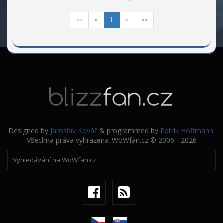
««
«
1
»
»»
Designed by
Jaroslav Kovář
& programmed by
Patrik Hoffmann
.
Všechna práva vyhrazena. WoWfan.cz © 2006 - 2026