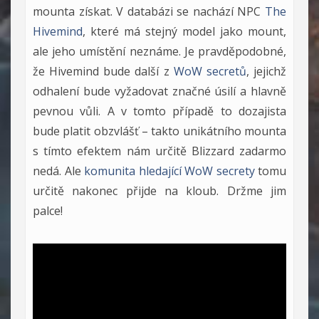
mounta získat. V databázi se nachází NPC
The
Hivemind
, které má stejný model jako mount,
ale jeho umístění neznáme. Je pravděpodobné,
že Hivemind bude další z
WoW secretů
, jejichž
odhalení bude vyžadovat značné úsilí a hlavně
pevnou vůli. A v tomto případě to dozajista
bude platit obzvlášť – takto unikátního mounta
s tímto efektem nám určitě Blizzard zadarmo
nedá. Ale
komunita hledající WoW secrety
tomu
určitě nakonec přijde na kloub. Držme jim
palce!