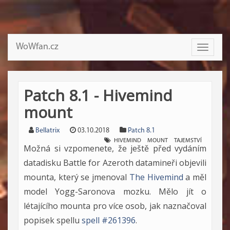
WoWfan.cz
Toggle
navigati
Patch 8.1 - Hivemind
mount
Bellatrix
03.10.2018
Patch 8.1
HIVEMIND
MOUNT
TAJEMSTVÍ
Možná si vzpomenete, že ještě před vydáním
datadisku Battle for Azeroth datamineři objevili
mounta, který se jmenoval
The Hivemind
a měl
model Yogg-Saronova mozku. Mělo jít o
létajícího mounta pro více osob, jak naznačoval
popisek spellu
spell #261396
.