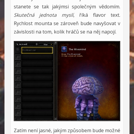
stanete se tak jakýmsi společným vědomím.
Skutečná jednota myslí
, říká flavor text.
Rychlost mounta se zároveň bude navyšovat v
závislosti na tom, kolik hráčů se na něj napojí.
Zatím není jasné, jakým způsobem bude možné