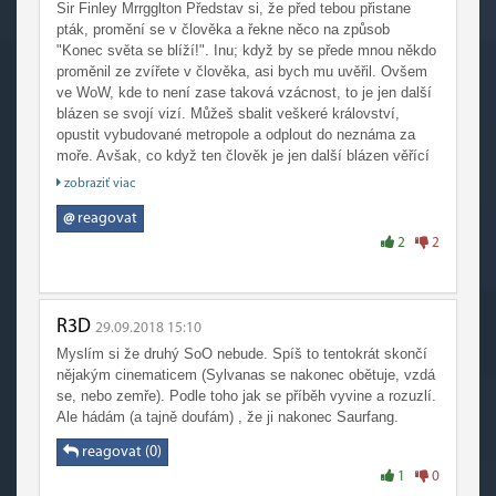
Sir Finley Mrrgglton Představ si, že před tebou přistane
Ale dobre, dajme tomu, že bol Arthas zlý. Kto bol teda
pták, promění se v člověka a řekne něco na způsob
dobrý? Ten kto bojoval proti Arthasovi? Zdá sa mi že
"Konec světa se blíží!". Inu; když by se přede mnou někdo
Forsaken a Sylvanas odviedli celkom dobrú prácu keď mu
proměnil ze zvířete v člověka, asi bych mu uvěřil. Ovšem
robili zo života peklo. Ale nie, počkať oni sú tiež zlí...
ve WoW, kde to není zase taková vzácnost, to je jen další
Horda je horda. Aliancia je Aliancia. Jednu si vyberte a keď
blázen se svojí vizí. Můžeš sbalit veškeré království,
ste takí 'dobráci' tak tú druhú nechajte nech si s vami robí
opustit vybudované metropole a odplout do neznáma za
čo chce.
moře. Avšak, co když ten člověk je jen další blázen věřící
ve svou pravdu? Doopravdy vsadíš vše na jedinou kartu a
zobraziť viac
budeš riskovat obrovský národ kvůli jednomu zjevu?
@
reagovat
U Jainy je situace mnohem složítější. Obětovat svého otce
2
2
- špatné rozhodnutí, obětovat mír se starým nepřítelem -
špatné rozhodnutí, v její situaci bylo prakticky vše, špatné
rozhodnutí.
R3D
29.09.2018 15:10
Naprosto stejná situace se odehrála u Arthase. Vyvraždit
Myslím si že druhý SoO nebude. Spíš to tentokrát skončí
Stratholme, aby se z nich nestali zombie - špatné
nějakým cinematicem (Sylvanas se nakonec obětuje, vzdá
rozhodnutí, nedělat nic a čekat - ještě horší rozhodnutí.
se, nebo zemře). Podle toho jak se příběh vyvine a rozuzlí.
Cokoliv by Jaina nebo Uther řekli, by ho stejně
Ale hádám (a tajně doufám) , že ji nakonec Saurfang.
nepřesvědčilo změnit názor. A kdyby šli s ním, co by udělal
pak? Nechal by si říct: "kašli na to, dopadne to špatně"?
reagovat (0)
1
0
Trollové a Murloci; projevili se hned na začátku jako