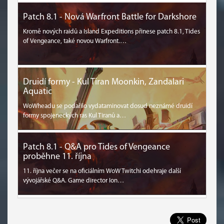
Patch 8.1 - Nová Warfront Battle for Darkshore
Kromě nových raidů a Island Expeditions přinese patch 8.1, Tides
of Vengeance, také novou Warfront.…
Druidí formy - Kul Tiran Moonkin, Zandalari
Aquatic
WoWheadu se podařilo vydataminovat dosud neznámé druidí
formy spojeneckých ras Kul Tiranů a…
Patch 8.1 - Q&A pro Tides of Vengeance
proběhne 11. října
11. října večer se na oficiálním WoW Twitchi odehraje další
vývojářské Q&A. Game director Ion…