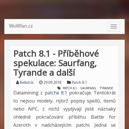
WoWfan.cz
Toggle
navigati
Patch 8.1 - Příběhové
spekulace: Saurfang,
Tyrande a další
Bellatrix
29.09.2018
Patch 8.1
PATCH 8.1
SAURFANG
TYRANDE
Datamining z
patche 8.1
pokračuje. Tentokrát
to nejsou modely, nýbrž popisy spellů, itemů
nebo NPC, z nichž vyplývají jisté náznaky
ohledně pokračování příběhu Battle for
Azeroth v nadcházejícím patchi. Jedná se