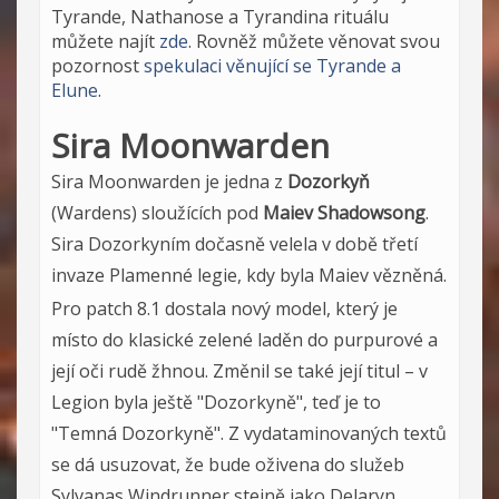
Tyrande, Nathanose a Tyrandina rituálu
můžete najít
zde
. Rovněž můžete věnovat svou
pozornost
spekulaci věnující se Tyrande a
Elune
.
Sira Moonwarden
Sira Moonwarden je jedna z
Dozorkyň
(Wardens) sloužících pod
Maiev Shadowsong
.
Sira Dozorkyním dočasně velela v době třetí
invaze Plamenné legie, kdy byla Maiev vězněná.
Pro patch 8.1 dostala nový model, který je
místo do klasické zelené laděn do purpurové a
její oči rudě žhnou. Změnil se také její titul – v
Legion byla ještě "Dozorkyně", teď je to
"Temná Dozorkyně". Z vydataminovaných textů
se dá usuzovat, že bude oživena do služeb
Sylvanas Windrunner stejně jako Delaryn