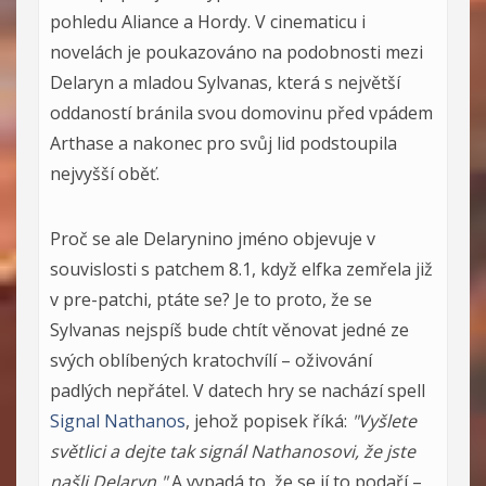
pohledu Aliance a Hordy. V cinematicu i
novelách je poukazováno na podobnosti mezi
Delaryn a mladou Sylvanas, která s největší
oddaností bránila svou domovinu před vpádem
Arthase a nakonec pro svůj lid podstoupila
nejvyšší oběť.
Proč se ale Delarynino jméno objevuje v
souvislosti s patchem 8.1, když elfka zemřela již
v pre-patchi, ptáte se? Je to proto, že se
Sylvanas nejspíš bude chtít věnovat jedné ze
svých oblíbených kratochvílí – oživování
padlých nepřátel. V datech hry se nachází spell
Signal Nathanos
, jehož popisek říká:
"Vyšlete
světlici a dejte tak signál Nathanosovi, že jste
našli Delaryn."
A vypadá to, že se jí to podaří –