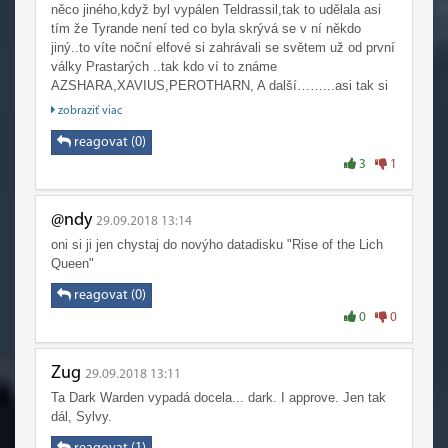
dělala za účelem pomsty. Pak se to zlomilo a začala
něco jiného,když byl vypálen Teldrassil,tak to udělala asi
páchat neobhajitelné násilí.
tím že Tyrande není ted co byla skrývá se v ní někdo
jiný..to víte noční elfové si zahrávali se světem už od první
Konečná válka mezi frakcemi měla přijít podstatně dříve a
války Prastarých ..tak kdo ví to známe
ne udržovat tento spor tak umělě. Jednu si vybrat můžeš,
AZSHARA,XAVIUS,PEROTHARN, A další……...asi tak si
ale o čem by to pak bylo, když vůči svým nepřátelům ve
to myslím
zobraziť viac
hře neprojevuješ vůbec žádnou nenávist. Jestli ta hra má
mít v tomhle nějaký rozměr, tak se hráči musí mezi sebou
reagovat (0)
nesnášet navzájem. Kvůli tomu jsem měl rád battlegroundy
3
1
a naopak mi vadili arény. Kdyby bývale hned na začátku
dal Blizzard lepší důvod pro válku i romantickým
horďákům, byli bychom dnes někde jinde.
@ndy
29.09.2018 13:14
oni si ji jen chystaj do novýho datadisku "Rise of the Lich
Queen"
reagovat (0)
0
0
Zug
29.09.2018 13:11
Ta Dark Warden vypadá docela... dark. I approve. Jen tak
dál, Sylvy.