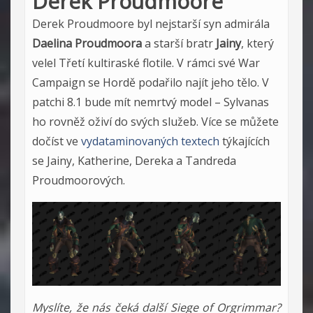
Derek Proudmoore
Derek Proudmoore byl nejstarší syn admirála
Daelina Proudmoora
a starší bratr
Jainy
, který
velel Třetí kultiraské flotile. V rámci své War
Campaign se Hordě podařilo najít jeho tělo. V
patchi 8.1 bude mít nemrtvý model – Sylvanas
ho rovněž oživí do svých služeb. Více se můžete
dočíst ve
vydataminovaných textech
týkajících
se Jainy, Katherine, Dereka a Tandreda
Proudmoorových.
Myslíte, že nás čeká další Siege of Orgrimmar?