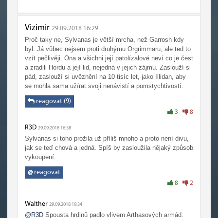
Vizimir
29.09.2018 16:29
Proč taky ne, Sylvanas je větší mrcha, než Garrosh kdy
byl. Já vůbec nejsem proti druhýmu Orgrimmaru, ale ted to
vzít pečlivěji. Ona a všichni její patolízalové neví co je čest
a zradili Hordu a její lid, nejedná v jejich zájmu. Zaslouží si
pád, zaslouží si uvěznění na 10 tisíc let, jako Illidan, aby
se mohla sama užírat svoji nenávistí a pomstychtivostí.
reagovat (9)
3
8
R3D
29.09.2018 16:58
Sylvanas si toho prožila už příliš mnoho a proto není divu,
jak se teď chová a jedná. Spíš by zasloužila nějaký způsob
vykoupení.
@
reagovat
8
2
Walther
29.09.2018 19:34
@R3D
Spousta hrdinů padlo vlivem Arthasových armád.