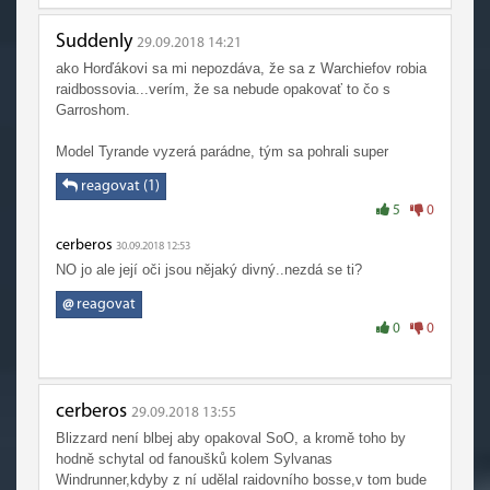
agresoři, útočili na nově vznikající vesnice a osady a teď
se díví.
Suddenly
29.09.2018 14:21
ako Horďákovi sa mi nepozdáva, že sa z Warchiefov robia
Muradin ukázal Arthasovi cestu k Froustmourne. Poslechl
raidbossovia...verím, že sa nebude opakovať to čo s
ho? "Nech ten meč tady, vrátíme se domů. Pořád je čas."
Garroshom.
Šel si tak za odhodlaně za svým cílem, až se z toho
zbláznil.
Model Tyrande vyzerá parádne, tým sa pohrali super
Ty nemrtvé, zotročil Lich King ve jménu legie. Legie měla
reagovat (1)
posluhovače snažící se rozpoutat nákazu na Azerothu.
5
0
Mohli se sem dostat démoni jako Malganis, ale na někoho
jako byl Archimonde to chtělo mnohem větší síly.
cerberos
30.09.2018 12:53
NO jo ale její oči jsou nějaký divný..nezdá se ti?
Kdyby elfové dali Arthasovi, co chtěl... to je dost
@
reagovat
zjednodušené. Za prvé; zničit si zdroj své moci a základ
civilizace je pořadná blbost, za druhé; stejně by je
0
0
vyvraždil.
Kdo byl dobrý? Dobro reprezentovala Alliance (až na to
cerberos
budeš odpovídat, vypiš rovnou činy, podle kterých dobrá
29.09.2018 13:55
není, ať se nezdržujem). horda vyvražďovala bez záminky,
Blizzard není blbej aby opakoval SoO, a kromě toho by
ale postupem času se uklidnila a stala se jistým 'dobrem'
hodně schytal od fanoušků kolem Sylvanas
také. Všechno, co Sylvanas udělala až do patche 3.3.5,
Windrunner,kdyby z ní udělal raidovního bosse,v tom bude