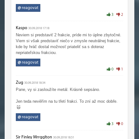
nemá vadu na kráse a její vřelý, pokorný a vždy férový
přístup je tajným mokrým snem každé správné
@
reagovat
"snowflake".)
3
2
Kaspo
30.09.2018 17:18
Neviem si predstaviť 2 frakcie, príde mi to úplne zbytočné.
Viem si však predstaviť niečo v zmysle neutrálnej frakcie,
kde by hráč dostal možnosť priateliť sa s doteraz
nepriateľskou frakciou.
@
reagovat
0
1
Zug
30.09.2018 18:34
Pane, vy si zasloužíte metál. Krásně sepsáno.
Jen teda nevěřím na tu třetí frakci. To zní až moc dobře.
@
reagovat
3
0
Sir Finley Mrrgglton
30.09.2018 18:51