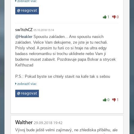
zobraziť viac
bych s radostí svou královnu následoval do jakýchkoliv
horoucích pekel. Do té doby ale.. For the Horde!! For the
@
reagovat
Dark Lady!!
1
0
sw1tchCZ
05.10.2018 15:14
@Heakler
Spoustu zakladen... Ano spoustu nasich
zakladen. Velice Vam dekujeme, ze jste je tu nechali.
Prisly vhod. A prosim tu furii co si hraje na ultra edgy
badass nekromantku si trochu uklidnete nebo Vam ji
budeme muset zabavit. Pozdravuje papa Bolvar a strycek
Kel'thuzad
P.S.: Pokud byste se chtely stavit na kafe tak s sebou
nazapomente vzit Valkyry. Jejich zapujcni lhuta se blizi ke
zobraziť viac
konci
I ty ctyri co se rozbili kdyz Vase ultra edgy queen mela
@
reagovat
emo chvilky.
0
1
Walther
29.09.2018 19:42
Vývoj bude ještě velmi zajímavý, ne zhlediska příběhu, ale