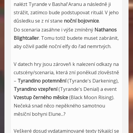
nalézt Tyrande v Bashal'Aranu a následně ji
strážit, zatímco bude podstupovat rituál. V jeho
důsledku se z ní stane
noční bojovnice
.
Do scenaria zasáhne i výše zmíněný
Nathanos
Blightcaller
. Tomu totiž budete muset zabránit,
aby oživil padlé noční elfy do řad nemrtvých.
V datech hry jsou zároveň k nalezení odkazy na
cutscény/scenaria, která zní poněkud zlověstně
–
Tyrandino potemnění
(Tyrande's Darkening),
Tyrandino vzepření
(Tyrande's Denial) a event
Vzestup černého měsíce
(Black Moon Rising).
Nečeká snad něco nepěkného samotnou
měsíční bohyni Elune...?
Veškeré dosud vydataminované texty týkající se