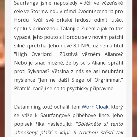
Saurfanga jsme naposledy viděli ve vězeňské
cele ve Stormwindu v rámci úvodní scenaria pro
Hordu. Kvůli své orkské hrdosti odmítl utéct
spolu s princeznou Talanji a Zulem a jak to tak
vypadá, jeho pouto s Hordou se v novém patchi
silně zpřetrhá. Jeho nové 8.1 NPC už nemá titul
"High Overlord". Zůstává vězněm Aliance?
Nebo je snad možné, že by se s Aliancí spřáhl
proti Sylvanas? Většina z nás se asi neubrání
myšlence "Jen ne další Siege of Orgrimmar."
Přátelé, raději se na to psychicky připravme.
Datamining totiž odhalil item
Worn Cloak
, který
se váže k Saurfangově příběhové lince. Jeho
popisek říká následující:
"Oblékněte si tento
obnošený plášť s kápí. S trochou štěstí tak