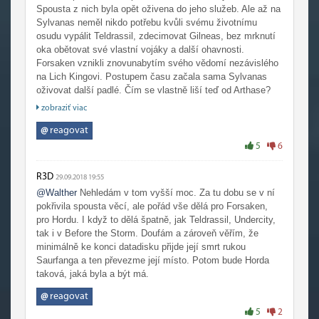
Spousta z nich byla opět oživena do jeho služeb. Ale až na
Sylvanas neměl nikdo potřebu kvůli svému životnímu
osudu vypálit Teldrassil, zdecimovat Gilneas, bez mrknutí
oka obětovat své vlastní vojáky a další ohavnosti.
Forsaken vznikli znovunabytím svého vědomí nezávislého
na Lich Kingovi. Postupem času začala sama Sylvanas
oživovat další padlé. Čím se vlastně liší teď od Arthase?
Oživí Dereka a přikáže mu postavit se vlastnímu lidu,
zobraziť viac
ubližovat vlastní rodině.
@
reagovat
Nehledejte za skutky Sylvanas vyšší moc. Už si to
5
6
přiznejte, je prostě jenom zlá.
R3D
29.09.2018 19:55
@Walther
Nehledám v tom vyšší moc. Za tu dobu se v ní
pokřivila spousta věcí, ale pořád vše dělá pro Forsaken,
pro Hordu. I když to dělá špatně, jak Teldrassil, Undercity,
tak i v Before the Storm. Doufám a zároveň věřím, že
minimálně ke konci datadisku přijde její smrt rukou
Saurfanga a ten převezme její místo. Potom bude Horda
taková, jaká byla a být má.
@
reagovat
5
2