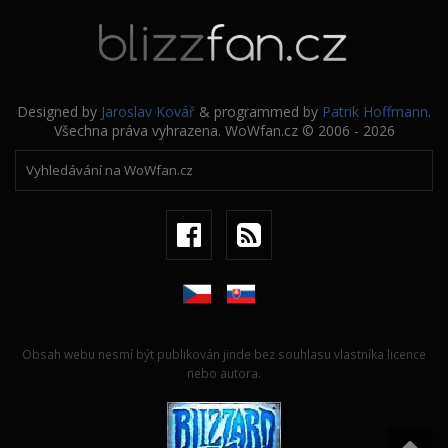
Designed by
Jaroslav Kovář
& programmed by
Patrik Hoffmann
.
Všechna práva vyhrazena. WoWfan.cz © 2006 - 2026
Obsah webu nesmí být publikován jinde bez souhlasu vlastníka licence
nebo autora.