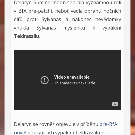
Delaryn Summermoon sehrála významnou roli
v BfA pre-patchi, neboť vedla obranu nočních
elfů proti Sylvanas a nakonec nevědomky
vnukla Sylvanas myšlenku k vypálení
Teldrassilu
.
Delaryn se rovněž objevuje v příběhu
pre-BfA
novel
popisujících vypálení Teldrassilu z