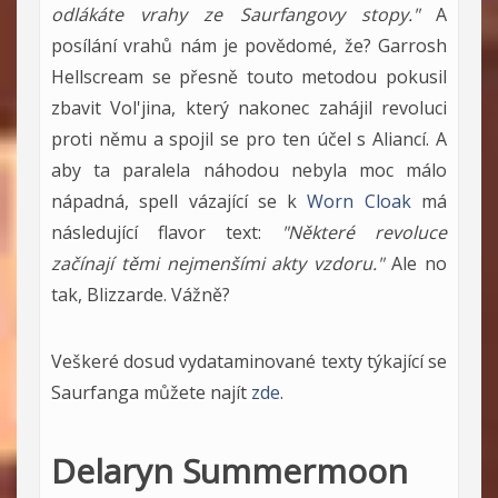
odlákáte vrahy ze Saurfangovy stopy."
A
posílání vrahů nám je povědomé, že? Garrosh
Hellscream se přesně touto metodou pokusil
zbavit Vol'jina, který nakonec zahájil revoluci
proti němu a spojil se pro ten účel s Aliancí. A
aby ta paralela náhodou nebyla moc málo
nápadná, spell vázající se k
Worn Cloak
má
následující flavor text:
"Některé revoluce
začínají těmi nejmenšími akty vzdoru."
Ale no
tak, Blizzarde. Vážně?
Veškeré dosud vydataminované texty týkající se
Saurfanga můžete najít
zde
.
Delaryn Summermoon