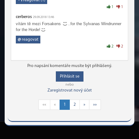
reagovat (1)
1
1
cerberos
29.09.2018 13:46
vítám tě mezi Forsakens
..for the Sylvanas Windrunner
for the Horde!
@
reagovat
2
2
Pro napsání komentáře musíte být přihlášený.
Přihlásit se
nebo
Zaregistrovat nový účet
««
«
1
2
»
»»