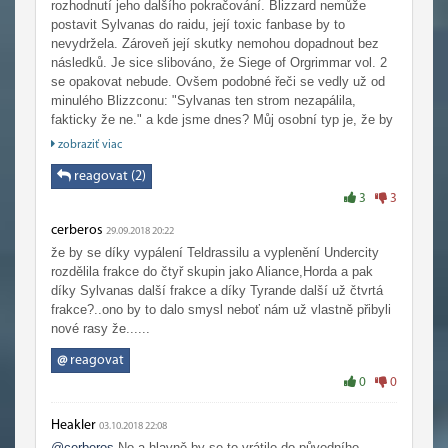
rozhodnutí jeho dalšího pokračování. Blizzard nemůže
postavit Sylvanas do raidu, její toxic fanbase by to
nevydržela. Zároveň její skutky nemohou dopadnout bez
následků. Je sice slibováno, že Siege of Orgrimmar vol. 2
se opakovat nebude. Ovšem podobné řeči se vedly už od
minulého Blizzconu: "Sylvanas ten strom nezapálila,
fakticky že ne." a kde jsme dnes? Můj osobní typ je, že by
mohlo dojít k velmi razantnímu kroku; k rozštěpení frakcí.
zobraziť viac
Podle posledních leaků se Tyrande začíná rozčarovávat s
Alliancí. A naopak u hordy se začíná vzedmouvat hlas proti
reagovat (2)
současnému vedení.
3
3
cerberos
Avšak nejvíce se nemohu dočkat, jak Tyrande dá přes
29.09.2018 20:22
držku Nathanosovi.
že by se díky vypálení Teldrassilu a vyplenění Undercity
rozdělila frakce do čtyř skupin jako Aliance,Horda a pak
díky Sylvanas další frakce a díky Tyrande další už čtvrtá
frakce?..ono by to dalo smysl neboť nám už vlastně přibyli
nové rasy že......
@
reagovat
0
0
Heakler
03.10.2018 22:08
@cerberos
No a hlavně by se to vrátilo do původního