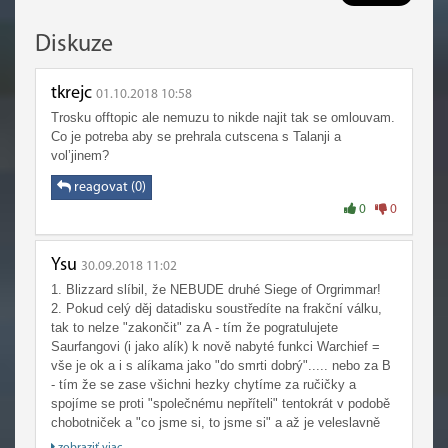
Diskuze
tkrejc
01.10.2018 10:58
Trosku offtopic ale nemuzu to nikde najit tak se omlouvam.
Co je potreba aby se prehrala cutscena s Talanji a
vol’jinem?
reagovat (0)
0
0
Ysu
30.09.2018 11:02
1. Blizzard slíbil, že NEBUDE druhé Siege of Orgrimmar!
2. Pokud celý děj datadisku soustředíte na frakční válku,
tak to nelze "zakončit" za A - tím že pogratulujete
Saurfangovi (i jako alík) k nově nabyté funkci Warchief =
vše je ok a i s alíkama jako "do smrti dobrý"..... nebo za B
- tím že se zase všichni hezky chytíme za ručičky a
spojíme se proti "společnému nepříteli" tentokrát v podobě
chobotniček a "co jsme si, to jsme si" a až je veleslavně
porazíme, tak si pošleme zase pár diplomaticky ošklivých
zobraziť viac