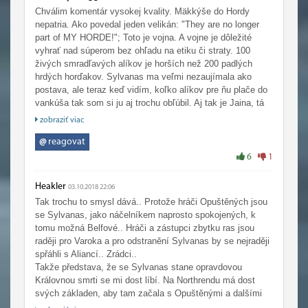
Chválim komentár vysokej kvality. Mäkkýše do Hordy
nepatria. Ako povedal jeden velikán: "They are no longer
part of MY HORDE!"; Toto je vojna. A vojne je dôležité
vyhrať nad súperom bez ohľadu na etiku či straty. 100
živých smradľavých alíkov je horších než 200 padlých
hrdých horďakov. Sylvanas ma veľmi nezaujímala ako
postava, ale teraz keď vidím, koľko alíkov pre ňu plače do
vankúša tak som si ju aj trochu obľúbil. Aj tak je Jaina, tá
pravá bláznivá psychopatická rasistická sviňa, ktorej by sa
zobraziť viac
mal každý báť.
@
reagovat
6
1
Heakler
03.10.2018 22:06
Tak trochu to smysl dává.. Protože hráči Opuštěných jsou
se Sylvanas, jako náčelníkem naprosto spokojených, k
tomu možná Belfové.. Hráči a zástupci zbytku ras jsou
raději pro Varoka a pro odstranění Sylvanas by se nejraději
spřáhli s Aliancí.. Zrádci..
Takže představa, že se Sylvanas stane opravdovou
Královnou smrti se mi dost líbí. Na Northrendu má dost
svých základen, aby tam začala s Opuštěnými a dalšími
nemrtvými fungovat tak, jako v Lordaeronu. Takže ano, já