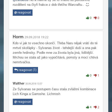
rozdělení na čtyři frakce z dob třetího Warcraftu..
@
reagovat
0
0
Horm
29.09.2018 19:22
Kdo vi jak to vsechno skončí. Třeba Naru nějak vrátí do té
mrtvé skořápky - Sylvanas život - tehdejší duši a ona pak
zemře hrdinsky. Podle mne za života byla jiná, lidštější.
Mrchou se stala až jako vypočítává, pomsty a mocí chtivá
nemrtvačka.
reagovat (1)
0
1
Walther
30.09.2018 13:57
Ze Sylvanas se postupem času stala zvláštní kombinace
Lich Kinga a Garroshe. Lichrrosh
@
reagovat
4
2