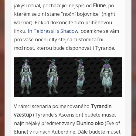
jakýsi rituál, pocházející nejspíš od
Elune
, po
kterém se z ní stane "noční bojovnice" (night
warrior). Pokud dokončíte tuto příběhovou
linku,
In Teldrassil's Shadow
, odemkne se vám
pro vaše noční elfy stejná customizační
možnost, kterou bude disponovat i Tyrande.
V rámci scenaria pojmenovaného
Tyrandin
vzestup
(Tyrande's Ascension) budete muset
najít nějaký předmět zvaný
Elunino oko
(Eye of
Elune) v ruinách Auberdine. Dále budete muset