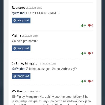
Ragnaros
29.09.2018 21:10
@Walther
HOLY FUCKIN' CRINGE
@
reagovat
0
0
Vizimir
29.09.2018 21:34
Co dělá pro hordu?
@
reagovat
0
2
Sir Finley Mrrgglton
01.10.2018 02:25
@Walther
Z čoho usudzuješ, že bol Arthas zlý?
@
reagovat
0
0
Walther
01.10.2018 17:42
Sir Finley Mrrgglton No; zabil vlastního otce (přičemž ho
ještě raději vysypal z urny), po němž následoval celý jeho