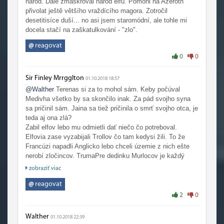
národ. Dále zmaskroval národ elfů. Pomohl na Azeroth
přivolat ještě většího vraždícího magora. Zotročil
desetitisíce duší... no asi jsem staromódní, ale tohle mi
docela stačí na zaškatulkování - "zlo".
@
reagovat
0
0
Sir Finley Mrrgglton
01.10.2018 18:57
@Walther
Terenas si za to mohol sám. Keby počúval
Medivha všetko by sa skončilo inak. Za pád svojho syna
sa pričinil sám. Jaina sa tiež pričinila o smrť svojho otca, je
teda aj ona zlá?
Zabil elfov lebo mu odmietli dať niečo čo potreboval.
Elfovia zase vyzabijali Trollov čo tam kedysi žili. To že
Francúzi napadli Anglicko lebo chceli územie z nich ešte
nerobí zločincov. TrumaPre dedinku Murlocov je každý
'hrdina', ktorý ich tam príde vyzabijať zlý.
zobraziť viac
Ak by mu Muradin neukázal cestu k meču, tak by sa z
neho nestal rytier smrti. Jaina aj Uther ho mohli zastaviť.
@
reagovat
Ak by ho naozaj mala rada tak by ho zastavila pred
2
0
vypálením mesta. Keďže ho nezaszavili, boli zlí? A ak by
si tých nemŕtvych nezotročil lich king tak by ich možno
Walther
01.10.2018 22:39
úplne ovládla Légia a vyhrala by.