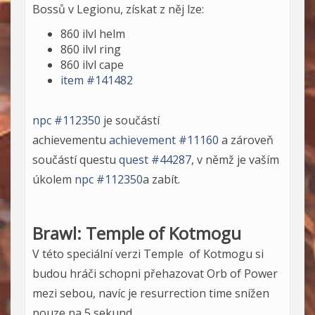
Bossů v Legionu, získat z něj lze:
860 ilvl helm
860 ilvl ring
860 ilvl cape
item #141482
npc #112350
je součástí
achievementu
achievement #11160
a zároveň
součástí questu
quest #44287
, v němž je vaším
úkolem
npc #112350
a zabít.
Brawl: Temple of Kotmogu
V této speciální verzi Temple of Kotmogu si
budou hráči schopni přehazovat Orb of Power
mezi sebou, navíc je resurrection time snížen
pouze na 5 sekund.