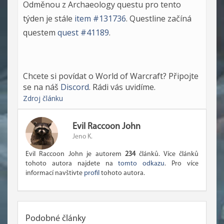
Odměnou z Archaeology questu pro tento
týden je stále
item #131736
. Questline začíná
questem
quest #41189
.
Chcete si povídat o World of Warcraft? Připojte
se na náš
Discord
. Rádi vás uvidíme.
Zdroj článku
Evil Raccoon John
Jeno K.
Evil Raccoon John je autorem
234
článků. Více článků
tohoto autora najdete na
tomto odkazu
. Pro více
informací navštivte
profil
tohoto autora.
Podobné články