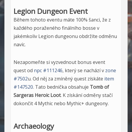
Legion Dungeon Event
Během tohoto eventu máte 100% šanci, že z
každého poraženého finálního bosse v
jakémkoliv Legion dungeonu obdržíte odměnu
navíc.
Nezapomeňte si vyzvednout bonus event
quest od
npc #111246
, který se nachází v
zone
#7502
u. Od něj za zmíněný quest získáte
item
#147520
. Tato bednička obsahuje
Tomb of
Sargeras Heroic Loot
. K získání odměny stačí
dokončit 4 Mythic nebo Mythic+ dungeony.
Archaeology