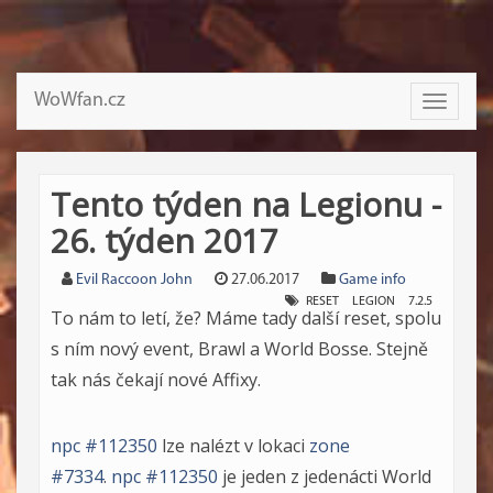
WoWfan.cz
Toggle
navigati
Tento týden na Legionu -
26. týden 2017
Evil Raccoon John
27.06.2017
Game info
RESET
LEGION
7.2.5
To nám to letí, že? Máme tady další reset, spolu
s ním nový event, Brawl a World Bosse. Stejně
tak nás čekají nové Affixy.
npc #112350
lze nalézt v lokaci
zone
#7334
.
npc #112350
je jeden z jedenácti World