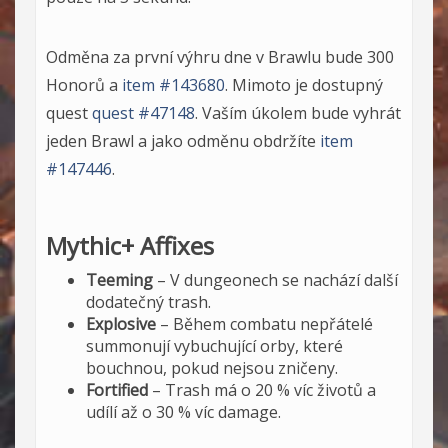
Odměna za první výhru dne v Brawlu bude 300
Honorů a
item #143680
. Mimoto je dostupný
quest
quest #47148
. Vaším úkolem bude vyhrát
jeden Brawl a jako odměnu obdržíte
item
#147446
.
Mythic+ Affixes
Teeming
– V dungeonech se nachází další
dodatečný trash.
Explosive
– Během combatu nepřátelé
summonují vybuchující orby, které
bouchnou, pokud nejsou zničeny.
Fortified
– Trash má o 20 % víc životů a
udílí až o 30 % víc damage.