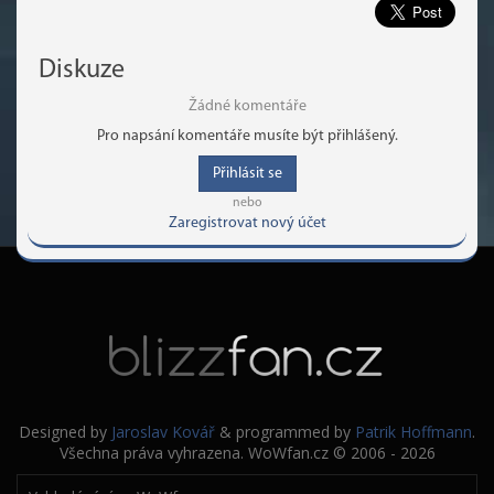
Diskuze
Žádné komentáře
Pro napsání komentáře musíte být přihlášený.
Přihlásit se
nebo
Zaregistrovat nový účet
Designed by
Jaroslav Kovář
& programmed by
Patrik Hoffmann
.
Všechna práva vyhrazena. WoWfan.cz © 2006 - 2026