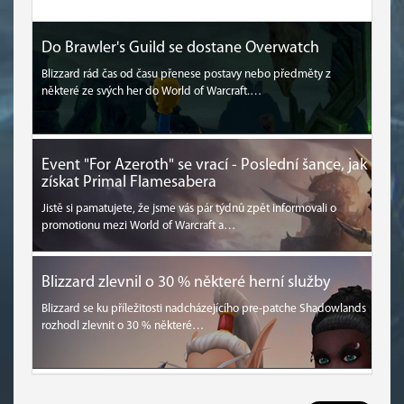
Do Brawler's Guild se dostane Overwatch
Blizzard rád čas od času přenese postavy nebo předměty z
některé ze svých her do World of Warcraft.…
Event "For Azeroth" se vrací - Poslední šance, jak
získat Primal Flamesabera
Jistě si pamatujete, že jsme vás pár týdnů zpět informovali o
promotionu mezi World of Warcraft a…
Blizzard zlevnil o 30 % některé herní služby
Blizzard se ku příležitosti nadcházejícího pre-patche Shadowlands
rozhodl zlevnit o 30 % některé…