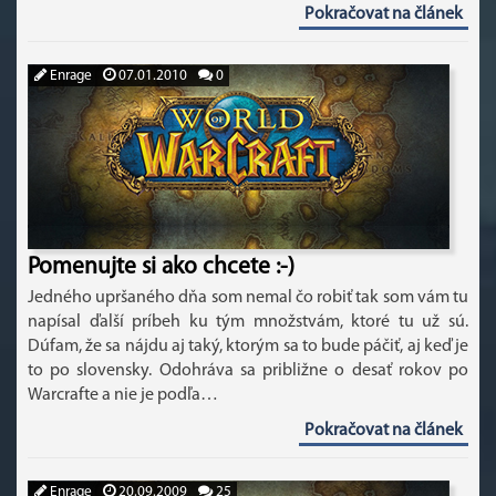
Pokračovat na článek
Enrage
07.01.2010
0
Pomenujte si ako chcete :-)
Jedného upršaného dňa som nemal čo robiť tak som vám tu
napísal ďalší príbeh ku tým množstvám, ktoré tu už sú.
Dúfam, že sa nájdu aj taký, ktorým sa to bude páčiť, aj keď je
to po slovensky. Odohráva sa približne o desať rokov po
Warcrafte a nie je podľa…
Pokračovat na článek
Enrage
20.09.2009
25