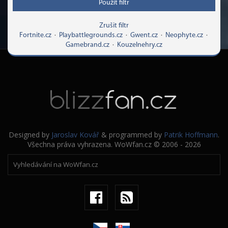
Použít filtr
Zrušit filtr
Fortnite.cz
·
Playbattlegrounds.cz
·
Gwent.cz
·
Neophyte.cz
·
Gamebrand.cz
·
Kouzelnehry.cz
Designed by
Jaroslav Kovář
& programmed by
Patrik Hoffmann
.
Všechna práva vyhrazena. WoWfan.cz © 2006 - 2026