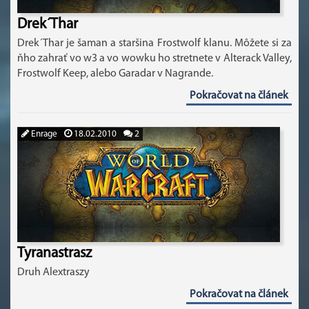
Drek´Thar
Drek´Thar je šaman a staršina Frostwolf klanu. Môžete si za
ňho zahrať vo w3 a vo wowku ho stretnete v Alterack Valley,
Frostwolf Keep, alebo Garadar v Nagrande.
Pokračovat na článek
Enrage
18.02.2010
2
Tyranastrasz
Druh Alextraszy
Pokračovat na článek