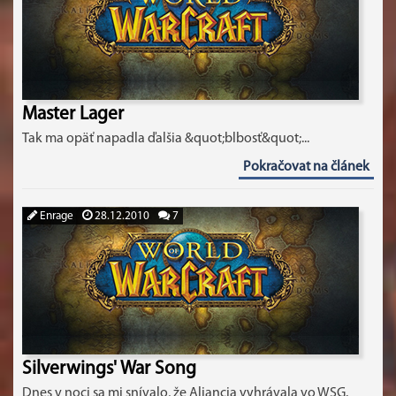
Master Lager
Tak ma opäť napadla ďalšia &quot;blbosť&quot;...
Pokračovat na článek
Enrage
28.12.2010
7
Silverwings' War Song
Dnes v noci sa mi snívalo, že Aliancia vyhrávala vo WSG.