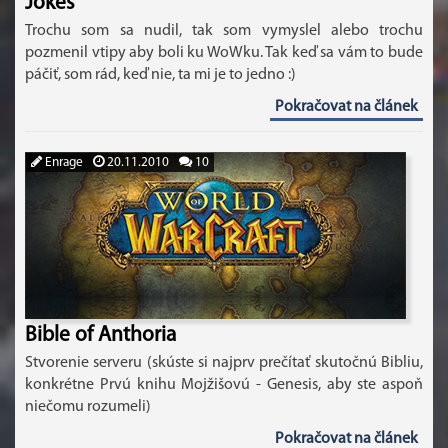
Jokes
Trochu som sa nudil, tak som vymyslel alebo trochu
pozmenil vtipy aby boli ku WoWku. Tak keď sa vám to bude
páčiť, som rád, keď nie, ta mi je to jedno :)
Pokračovat na článek
Enrage
20.11.2010
10
Bible of Anthoria
Stvorenie serveru (skúste si najprv prečítať skutočnú Bibliu,
konkrétne Prvú knihu Mojžišovú - Genesis, aby ste aspoň
niečomu rozumeli)
Pokračovat na článek