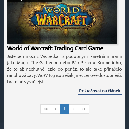
World of Warcraft: Trading Card Game
Jistě se mnozí z Vás setkali s podobnými karetními hrami
jako Magic: The Gathering nebo Pán Prstenů. Kromě toho,
že to až nechutně lezlo do peněz, to ale také přinášelo
mnoho zábavy. WoW Tcg jsou však jiné, cenově dostupnější,
hratelně vyspělejší.
Pokračovat na článek
««
«
1
»
»»