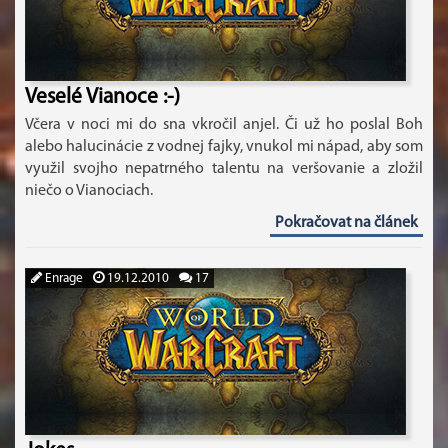
Veselé Vianoce :-)
Včera v noci mi do sna vkročil anjel. Či už ho poslal Boh
alebo halucinácie z vodnej fajky, vnukol mi nápad, aby som
využil svojho nepatrného talentu na veršovanie a zložil
niečo o Vianociach.
Pokračovat na článek
Enrage
19.12.2010
17