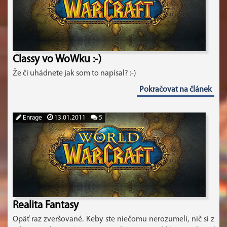
Classy vo WoWku :-)
Že či uhádnete jak som to napísal? :-)
Pokračovat na článek
Enrage
13.01.2011
5
Realita Fantasy
Opäť raz zveršované. Keby ste niečomu nerozumeli, nič si z