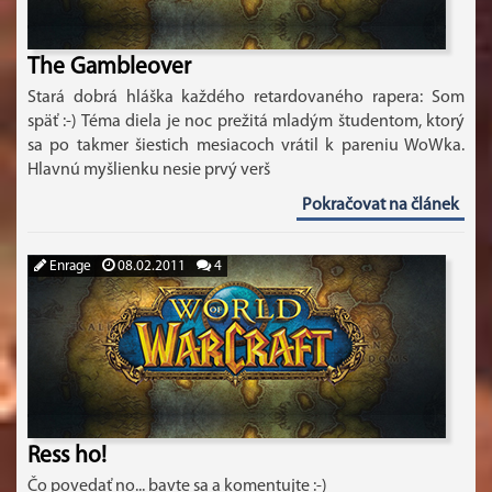
The Gambleover
Stará dobrá hláška každého retardovaného rapera: Som
späť :-) Téma diela je noc prežitá mladým študentom, ktorý
sa po takmer šiestich mesiacoch vrátil k pareniu WoWka.
Hlavnú myšlienku nesie prvý verš
Pokračovat na článek
Enrage
08.02.2011
4
Ress ho!
Čo povedať no... bavte sa a komentujte :-)