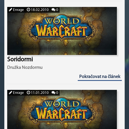
Enrage
18.02.2010
0
Soridormi
Družka Nozdormu
Pokračovat na článek
Enrage
11.01.2010
0