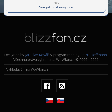
nebo
Zaregistrovat nový účet
Designed by
Jaroslav Kovář
& programmed by
Patrik Hoffmann
.
Všechna práva vyhrazena. WoWfan.cz © 2006 - 2026