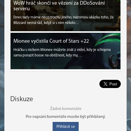
WoW hráč skončí ve vězení za DDoSování
serveru
Dnes tady máme něco trochu jiného, názornou ukázku toho, že
Blizzard nemá rád, když si s ním někdo…
Mionee vyčistila Court of Stars +22
Hráčku s nickem Mionee můžete znát z videí, kdy je schopna
sama porazit bosse na obtížnost, kdy my,…
Diskuze
Žádné komentáře
Pro napsání komentáře musíte být přihlášený.
Přihlásit se