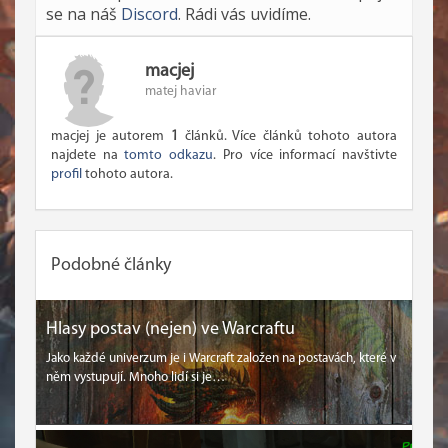
se na náš
Discord
. Rádi vás uvidíme.
macjej
matej haviar
macjej je autorem
1
článků. Více článků tohoto autora
najdete na
tomto odkazu
. Pro více informací navštivte
profil
tohoto autora.
Podobné články
Hlasy postav (nejen) ve Warcraftu
Jako každé univerzum je i Warcraft založen na postavách, které v
něm vystupují. Mnoho lidí si je…