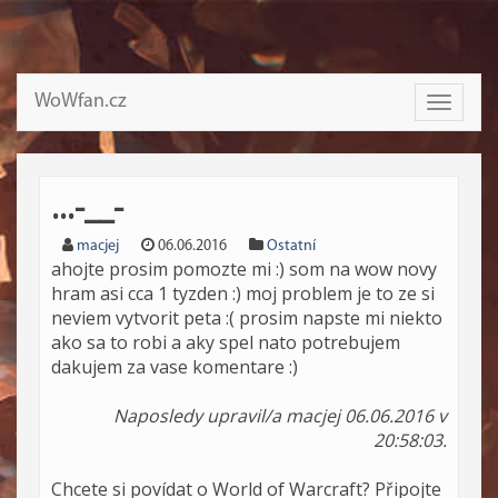
WoWfan.cz
Toggle
navigati
...-__-
macjej
06.06.2016
Ostatní
ahojte prosim pomozte mi :) som na wow novy
hram asi cca 1 tyzden :) moj problem je to ze si
neviem vytvorit peta :( prosim napste mi niekto
ako sa to robi a aky spel nato potrebujem
dakujem za vase komentare :)
Naposledy upravil/a macjej 06.06.2016 v
20:58:03.
Chcete si povídat o World of Warcraft? Připojte