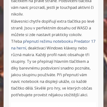
tlačítkem na pravé straně. Podsvícení tlačítka
vám navíc prozradí, jestli je touchpad aktivní či
nikoliv.
Klávesnici chytře doplňují extra tlačítka po levé
straně. Jsou v perfektním dosahu od WASD a
můžete si zde nastavit prakticky cokoliv.
Třeba
přepnutí režimu notebooku Predator 17
na herní
, deaktivaci Windows klávesy nebo
různá makra. Každý profil navíc obsahuje tři
skupiny. Ty se přepínají hlavním tlačítkem a
díky barevnému podsvícení snadno poznáte,
jakou skupinu používáte. Při přepnutí vám
navíc notebook na displeji ukáže, co každé
tlačítko dělá. Skvělé pro hry, ve kterých občas
potřebujete provést nějakou složitější akci.