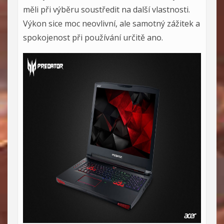
měli při výběru soustředit na další vlastnosti.
Výkon sice moc neovlivní, ale samotný zážitek a
spokojenost při používání určitě ano.