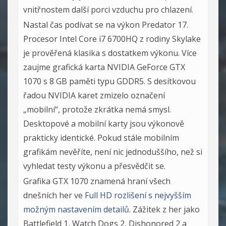
vnitřnostem další porci vzduchu pro chlazení.
Nastal čas podívat se na výkon Predator 17.
Procesor Intel Core i7 6700HQ z rodiny Skylake
je prověřená klasika s dostatkem výkonu. Více
zaujme grafická karta NVIDIA GeForce GTX
1070 s 8 GB paměti typu GDDR5. S desítkovou
řadou NVIDIA karet zmizelo označení
„mobilní“, protože zkrátka nemá smysl.
Desktopové a mobilní karty jsou výkonově
prakticky identické. Pokud stále mobilním
grafikám nevěříte, není nic jednoduššího, než si
vyhledat testy výkonu a přesvědčit se.
Grafika GTX 1070 znamená hraní všech
dnešních her ve
Full HD rozlišení s nejvyšším
možným nastavením detailů
. Zážitek z her jako
Battlefield 1, Watch Dogs 2, Dishonored 2 a