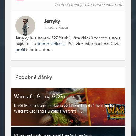
Tento článek je placenou reklamou
Jerryky
Jaroslav Kovář
Jerryky je autorem
327
článků. Více článků tohoto autora
najdete na
tomto odkazu
. Pro více informací navštivte
profil
tohoto autora.
Podobné články
Warcraft I & II na GOG.com
Na GOG.com kromě nedávno vydaného Diabla 1 nyní přichází
Warcraft: Orcs and Humans a Warcraft II:…