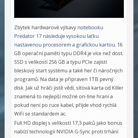
Zbytek hardwarové výbavy
notebooku
Predator 17 následuje vysokou laťku
nastavenou procesorem a grafickou kartou
. 16
GB operační paměti typu DDR4 je více než dost.
SSD s velikostí 256 GB a typu PCIe zajistí
bleskový start systému a také her či náročných
programů. Na data je připraven 1TB pevný
disk. Jak už hráči jistě vědí, síťová karta od Killer
znamená to nejlepší možné on-line hraní a
pokud není po ruce kabel, přijde vhod rychlá
WiFi se standardem ac.
Full HD displej s velikostí 17,3 palců jako bonus
nabízí technologii NVIDIA G-Sync proti trhání