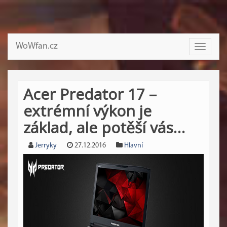
WoWfan.cz
Toggle
navigati
Acer Predator 17 –
extrémní výkon je
základ, ale potěší vás…
Jerryky
27.12.2016
Hlavní