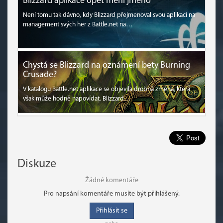
Blizzard aplikace opět mění jméno
Není tomu tak dávno, kdy Blizzard přejmenoval svou aplikaci na
management svých her z Battle.net na…
Chystá se Blizzard na oznámení bety Burning
Crusade?
V katalogu Battle.net aplikace se objevila drobná změna, která
však může hodně napovídat. Blizzard…
Diskuze
Žádné komentáře
Pro napsání komentáře musíte být přihlášený.
Přihlásit se