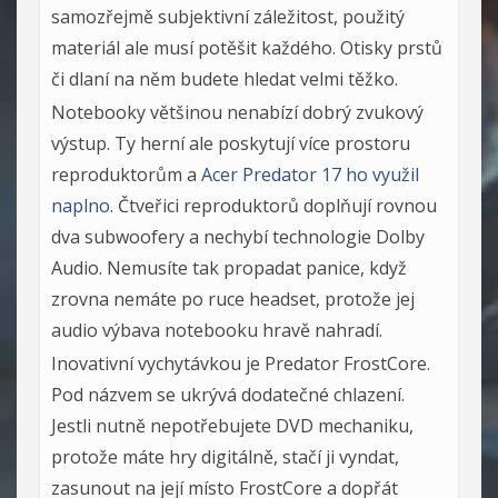
samozřejmě subjektivní záležitost, použitý
materiál ale musí potěšit každého. Otisky prstů
či dlaní na něm budete hledat velmi těžko.
Notebooky většinou nenabízí dobrý zvukový
výstup. Ty herní ale poskytují více prostoru
reproduktorům a
Acer Predator 17 ho využil
naplno
. Čtveřici reproduktorů doplňují rovnou
dva subwoofery a nechybí technologie Dolby
Audio. Nemusíte tak propadat panice, když
zrovna nemáte po ruce headset, protože jej
audio výbava notebooku hravě nahradí.
Inovativní vychytávkou je Predator FrostCore.
Pod názvem se ukrývá dodatečné chlazení.
Jestli nutně nepotřebujete DVD mechaniku,
protože máte hry digitálně, stačí ji vyndat,
zasunout na její místo FrostCore a dopřát