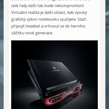
celé řady další tak bude nekompromisní.
Virtuální realita je další oblast, kde vysoký
grafický výkon notebooku využijete. Stačí
připojit headset a vrhnout se do herního
zážitku nové generace.