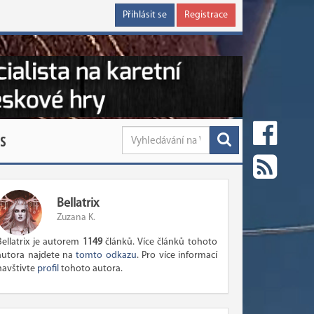
Přihlásit se
Registrace
S
Bellatrix
Zuzana K.
Bellatrix je autorem
1149
článků. Více článků tohoto
autora najdete na
tomto odkazu
. Pro více informací
navštivte
profil
tohoto autora.