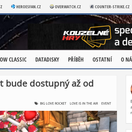
CZ
HEROESFAN.CZ
OVERWATCH.CZ
COUNTER-STRIKE.CZ
OW CLASSIC
DATADISKY
PŘÍBĚH
OSTATNÍ
O NÁ
t bude dostupný až od
BIG LOVE ROCKET
LOVE IS IN THE AIR
EVENT