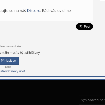
ipojte se na náš
Discord
. Rádi vás uvidíme.
dné komentáře
ntáře musíte být přihlášený.
Přihlásit se
nebo
istrovat nový účet