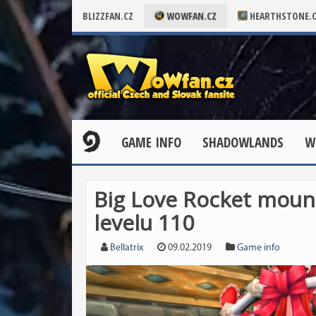
BLIZZFAN.CZ
WOWFAN.CZ
HEARTHSTONE.
GAME INFO
SHADOWLANDS
W
Big Love Rocket moun
levelu 110
Bellatrix
09.02.2019
Game info