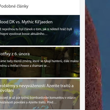
Podobné články
lood DK vs. Mythic Kil'jaeden
ž nejednou tu byl článek o tom, jak si někteří hráči byli
chopni vysolovat bosse aktuálního…
otfixy z 6. února
áme tady menší změny, které se týkají hunterů, dále malou
měnu u Artifact Power a shamani se…
roblémy s nevyvážeností Azerite traitů a
ovolání
lizzard je už pár týdnů bombardován komunitou v otázce
yváženosti povolání a Azerite traitů. Před…