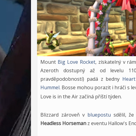
Mount
Big Love Rocket
, získatelný v rá
Azeroth dostupný až od levelu 1
pravděpodobností) padá z bedny
Hear
Hummel
. Bosse mohou porazit i hráči s l
Love is in the Air začíná příští týden.
Blizzard zároveň v
bluepostu
sdělil, že
Headless Horseman
z eventu Hallow's En