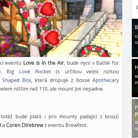
B
U
s
mci eventu
Love is in the Air
, bude nyní v Battle for
H
10.
Big Love Rocket
(s určitou velmi nízkou
M
t Shaped Box
, která dropuje z bosse
Apothecary
z
evelem nižším než 110, ale mount jim nepadne.
P
p
 totéž bude platit i pro mounty padající z bossů
B
d a
Coren Direbrew
z eventu Brewfest.
v