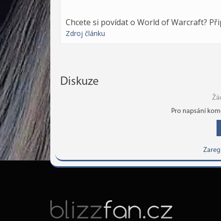
Chcete si povídat o World of Warcraft? Př
Zdroj článku
Diskuze
Žá
Pro napsání kome
Zareg