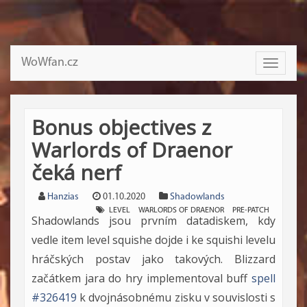
WoWfan.cz
Toggle
navigati
Bonus objectives z
Warlords of Draenor
čeká nerf
Hanzias
01.10.2020
Shadowlands
LEVEL
WARLORDS OF DRAENOR
PRE-PATCH
Shadowlands jsou prvním datadiskem, kdy
vedle item level squishe dojde i ke squishi levelu
hráčských postav jako takových. Blizzard
začátkem jara do hry implementoval buff
spell
#326419
k dvojnásobnému zisku v souvislosti s