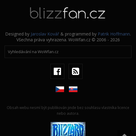
Designed by
Jaroslav Kovář
& programmed by
Patrik Hoffmann
.
Všechna práva vyhrazena. WoWfan.cz © 2006 - 2026
Obsah webu nesmí být publikován jinde bez souhlasu vlastníka licence
nebo autora.