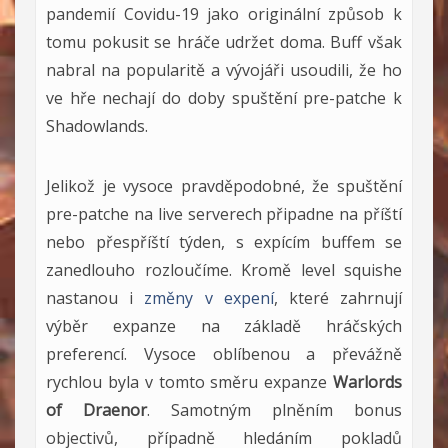
pandemií Covidu-19 jako originální způsob k
tomu pokusit se hráče udržet doma. Buff však
nabral na popularitě a vývojáři usoudili, že ho
ve hře nechají do doby spuštění pre-patche k
Shadowlands.
Jelikož je vysoce pravděpodobné, že spuštění
pre-patche na live serverech připadne na příští
nebo přespříští týden, s expícím buffem se
zanedlouho rozloučíme. Kromě level squishe
nastanou i
změny v expení
, které zahrnují
výběr expanze na základě hráčských
preferencí. Vysoce oblíbenou a převážně
rychlou byla v tomto směru expanze
Warlords
of Draenor
. Samotným plněním bonus
objectivů, případně hledáním pokladů