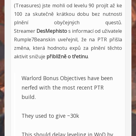
(Treasures) jste mohli od levelu 90 projít až ke
100 za skutečně krátkou dobu bez nutnosti
plnění obyčejných questů.
Streamer
DesMephisto
s informací od uživatele
Rumple7Beanskin uveřejnil, že na PTR přišla
změna, která hodnotu expů za plnění těchto
aktivit snižuje
přibližně o třetinu
.
Warlord Bonus Objectives have been
nerfed with the most recent PTR
build.
They used to give ~30k
This should delay leveling in WoD by