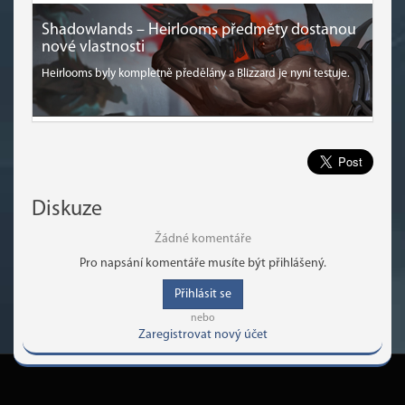
Shadowlands – Heirlooms předměty dostanou
nové vlastnosti
Heirlooms byly kompletně předělány a Blizzard je nyní testuje.
Diskuze
Žádné komentáře
Pro napsání komentáře musíte být přihlášený.
Přihlásit se
nebo
Zaregistrovat nový účet