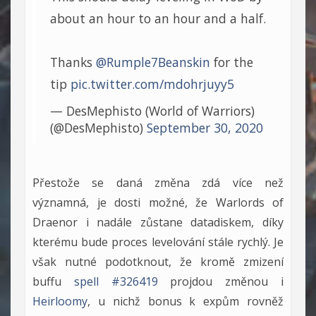
about an hour to an hour and a half.
Thanks
@Rumple7Beanskin
for the
tip
pic.twitter.com/mdohrjuyy5
— DesMephisto (World of Warriors)
(@DesMephisto)
September 30, 2020
Přestože se daná změna zdá více než
významná, je dosti možné, že Warlords of
Draenor i nadále zůstane datadiskem, díky
kterému bude proces levelování stále rychlý. Je
však nutné podotknout, že kromě zmizení
buffu
spell #326419
projdou změnou i
Heirloomy
, u nichž bonus k expům rovněž