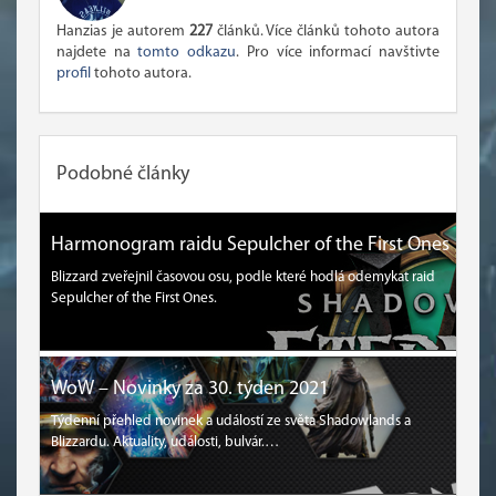
Hanzias je autorem
227
článků. Více článků tohoto autora
najdete na
tomto odkazu
. Pro více informací navštivte
profil
tohoto autora.
Podobné články
Harmonogram raidu Sepulcher of the First Ones
Blizzard zveřejnil časovou osu, podle které hodlá odemykat raid
Sepulcher of the First Ones.
WoW – Novinky za 30. týden 2021
Týdenní přehled novinek a událostí ze světa Shadowlands a
Blizzardu. Aktuality, události, bulvár.…