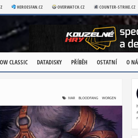
CZ
HEROESFAN.CZ
OVERWATCH.CZ
COUNTER-STRIKE.CZ
OW CLASSIC
DATADISKY
PŘÍBĚH
OSTATNÍ
O NÁ
IVAR
BLOODFANG
WORGEN