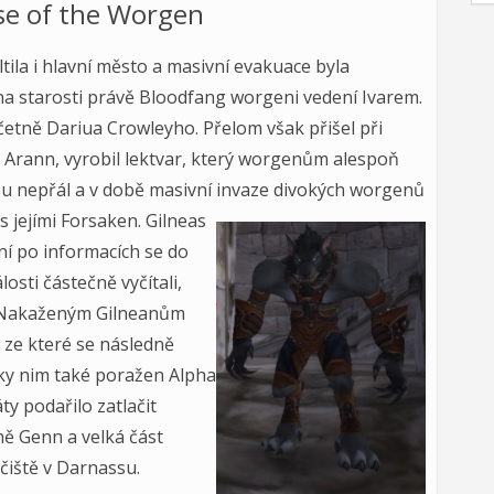
se of the Worgen
tila i hlavní město a masivní evakuace byla
a starosti právě Bloodfang worgeni vedení Ivarem.
četně Dariua Crowleyho. Přelom však přišel při
s Arann, vyrobil lektvar, který worgenům alespoň
su nepřál a v době masivní invaze divokých
worgenů
s jejími Forsaken. Gilneas
ání po informacích se do
álosti částečně vyčítali,
e. Nakaženým Gilneanům
 ze které se následně
díky nim také poražen Alpha
ty podařilo zatlačit
ně Genn a velká část
čiště v Darnassu.