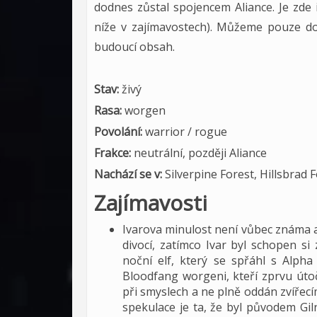
dodnes zůstal spojencem Aliance. Je zde 
níže v zajímavostech). Můžeme pouze dou
budoucí obsah.
Stav:
živý
Rasa:
worgen
Povolání:
warrior / rogue
Frakce:
neutrální, později Aliance
Nachází se v:
Silverpine Forest, Hillsbrad F
Zajímavosti
Ivarova minulost není vůbec známa a 
divocí, zatímco Ivar byl schopen si
noční elf, který se spřáhl s Alpha
Bloodfang worgeni, kteří zprvu útočí
při smyslech a ne plně oddán zvířec
spekulace je ta, že byl původem Gil