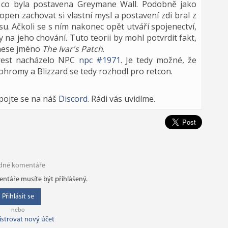
, co byla postavena Greymane Wall. Podobně jako
open zachovat si vlastní mysl a postavení zdi bral z
u. Ačkoli se s ním nakonec opět utváří spojenectví,
na jeho chování. Tuto teorii by mohl potvrdit fakt,
t nese jméno
The Ivar's Patch
.
Forest nacházelo NPC
npc #1971
. Je tedy možné, že
ohromy a Blizzard se tedy rozhodl pro retcon.
ipojte se na náš
Discord
. Rádi vás uvidíme.
dné komentáře
ntáře musíte být přihlášený.
Přihlásit se
nebo
istrovat nový účet