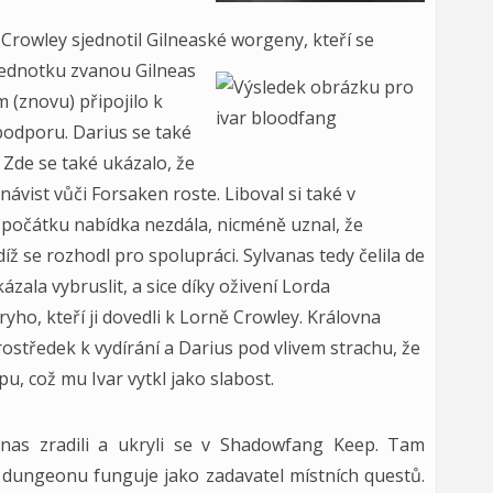
 Crowley sjednotil Gilneaské worgeny, kteří se
 jednotku zvanou
Gilneas
m (znovu) připojilo k
podporu. Darius se také
 Zde se také ukázalo, že
návist vůči Forsaken roste. Liboval si také v
z počátku nabídka nezdála, nicméně uznal, že
íž se rozhodl pro spolupráci. Sylvanas tedy čelila de
ázala vybruslit, a sice díky oživení Lorda
ho, kteří ji dovedli k Lorně Crowley. Královna
středek k vydírání a Darius pod vlivem strachu, že
pu, což mu Ivar vytkl jako slabost.
nas zradili a ukryli se v Shadowfang Keep. Tam
o dungeonu funguje jako zadavatel místních questů.