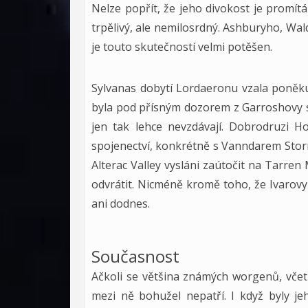
Nelze popřít, že jeho divokost je promít
trpělivý, ale nemilosrdný. Ashburyho, Wa
je touto skutečností velmi potěšen.
Sylvanas dobytí Lordaeronu vzala poněkud 
byla pod přísným dozorem z Garroshovy s
jen tak lehce nevzdávají. Dobrodruzi Hor
spojenectví, konkrétně s Vanndarem Storm
Alterac Valley vysláni zaútočit na Tarren
odvrátit. Nicméně kromě toho, že Ivarov
ani dodnes.
Současnost
Ačkoli se většina známých worgenů, včetn
mezi ně bohužel nepatří. I když byly je