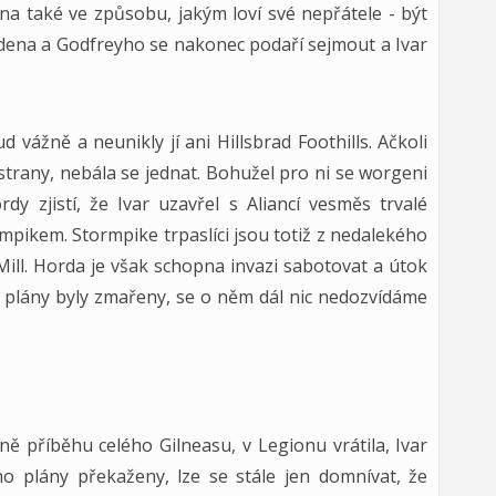
ána také ve způsobu, jakým loví své nepřátele - být
ldena a Godfreyho se nakonec podaří sejmout a Ivar
vážně a neunikly jí ani Hillsbrad Foothills. Ačkoli
trany, nebála se jednat. Bohužel pro ni se worgeni
dy zjistí, že Ivar uzavřel s Aliancí vesměs trvalé
pikem. Stormpike trpaslíci jsou totiž z nedalekého
 Mill. Horda je však schopna invazi sabotovat a útok
y plány byly zmařeny, se o něm dál nic nedozvídáme
ě příběhu celého Gilneasu, v Legionu vrátila, Ivar
ho plány překaženy, lze se stále jen domnívat, že