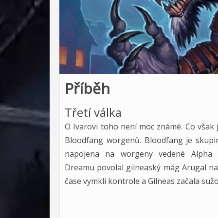
Příběh
Třetí válka
O Ivarovi toho není moc známé. Co však j
Bloodfang worgenů. Bloodfang je skupi
napojena na worgeny vedené Alpha P
Dreamu povolal gilneaský mág Arugal n
čase vymkli kontrole a Gilneas začala sužo