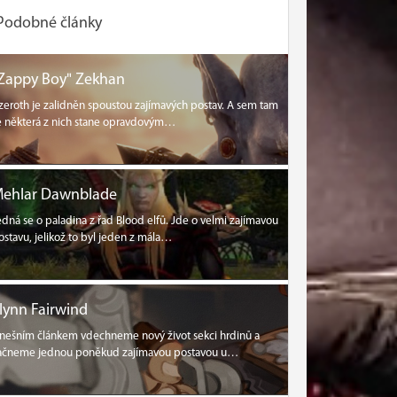
Podobné články
Zappy Boy" Zekhan
zeroth je zalidněn spoustou zajímavých postav. A sem tam
e některá z nich stane opravdovým…
ehlar Dawnblade
edná se o paladina z řad Blood elfů. Jde o velmi zajímavou
ostavu, jelikož to byl jeden z mála…
lynn Fairwind
nešním článkem vdechneme nový život sekci hrdinů a
ačneme jednou poněkud zajímavou postavou u…