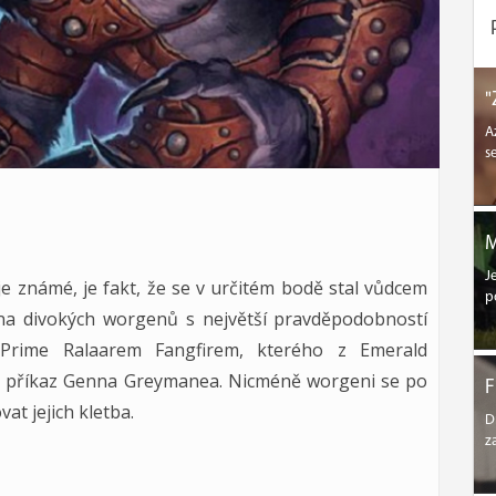
"
A
s
M
J
e známé, je fakt, že se v určitém bodě stal vůdcem
p
na divokých worgenů s největší pravděpodobností
rime Ralaarem Fangfirem, kterého z Emerald
a příkaz Genna Greymanea. Nicméně worgeni se po
F
vat jejich kletba.
D
z