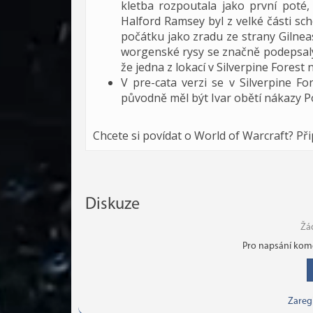
kletba rozpoutala jako první poté
Halford Ramsey byl z velké části sch
počátku jako zradu ze strany Gilneas
worgenské rysy se značně podepsaly 
že jedna z lokací v Silverpine Fores
V pre-cata verzi se v Silverpine 
původně měl být Ivar obětí nákazy P
Chcete si povídat o World of Warcraft? Př
Diskuze
Žá
Pro napsání kome
Zareg