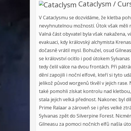
Cataclysm / Cur
V Cataclysmu se dozvídáme, že kletba pohl
nevyhnutelnou možností. Útok však měli n
Valná část obyvatel byla však nakažena, v
evakuaci, kdy královský alchymista Krena
dočasně vrátil mysl. Bohužel, osud Gilnea
se království ocitlo i pod útokem Sylvanas 
tedy čelil válce na dvou frontách. Při pátr
dění zapojili i noční elfové, kteří si tyto ud
jelikož původ worgenů tkvěl v jejich ras
také pomohli získat kontrolu nad kletbou,
stala jejich velká přednost. Nakonec byl 
Prime Ralaar a zároveň se i přes velké ztrá
Sylvanas zpět do Silverpine Forest. Nicmé
Gilneasu za pomoci nočních elfů našla úto