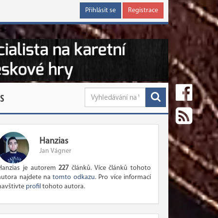
Přihlásit se
Registrace
S
Hanzias
Jan Vágner
Hanzias je autorem
227
článků. Více článků tohoto
autora najdete na
tomto odkazu
. Pro více informací
navštivte
profil
tohoto autora.