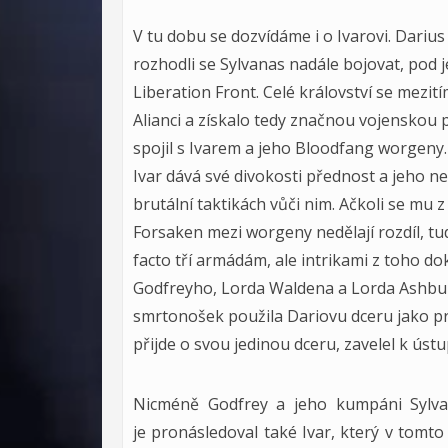
V tu dobu se dozvídáme i o Ivarovi. Darius
rozhodli se Sylvanas nadále bojovat, pod
Liberation Front. Celé království se mezití
Alianci a získalo tedy značnou vojenskou 
spojil s Ivarem a jeho Bloodfang worgeny.
Ivar dává své divokosti přednost a jeho ne
brutální taktikách vůči nim. Ačkoli se mu 
Forsaken mezi worgeny nedělají rozdíl, tud
facto tří armádám, ale intrikami z toho dok
Godfreyho, Lorda Waldena a Lorda Ashbury
smrtonošek použila Dariovu dceru jako pro
přijde o svou jedinou dceru, zavelel k ústu
Nicméně Godfrey a jeho kumpáni Sylva
je pronásledoval také Ivar, který v tomt