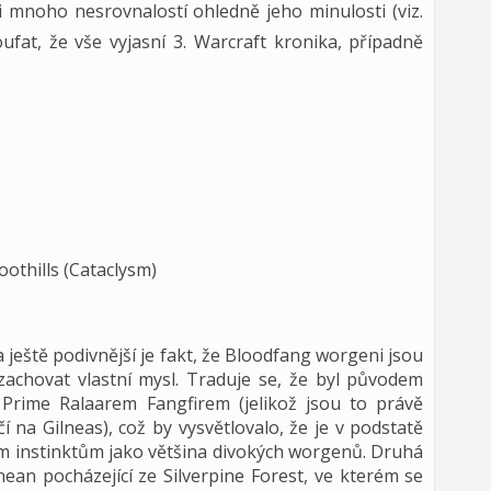
i mnoho nesrovnalostí ohledně jeho minulosti (viz.
fat, že vše vyjasní 3. Warcraft kronika, případně
oothills (Cataclysm)
ještě podivnější je fakt, že Bloodfang worgeni jsou
 zachovat vlastní mysl. Traduje se, že byl původem
 Prime Ralaarem Fangfirem (jelikož jsou to právě
 na Gilneas), což by vysvětlovalo, že je v podstatě
ím instinktům jako většina divokých worgenů. Druhá
nean pocházející ze Silverpine Forest, ve kterém se