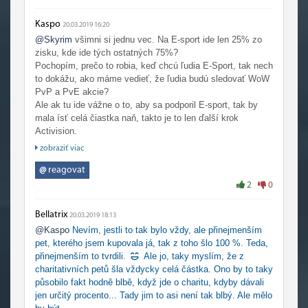
Kaspo
20.03.2019 16:20
@Skyrim
všimni si jednu vec. Na E-sport ide len 25% zo
zisku, kde ide tých ostatných 75%?
Pochopím, prečo to robia, keď chcú ľudia E-Sport, tak nech
to dokážu, ako máme vedieť, že ľudia budú sledovať WoW
PvP a PvE akcie?
Ale ak tu ide vážne o to, aby sa podporil E-sport, tak by
mala ísť celá čiastka naň, takto je to len ďalší krok
Activision.
Dúfam, že teraz nepoviem blbosť
, ale keď boli peti na
zobraziť viac
charitu, myslím, že tam šlo 100% z toho, čo sa predalo
počas prvého mesiaca.
@
reagovat
2
0
Bellatrix
20.03.2019 18:13
@Kaspo
Nevím, jestli to tak bylo vždy, ale přinejmenším
pet, kterého jsem kupovala já, tak z toho šlo 100 %. Teda,
přinejmenším to tvrdili.
Ale jo, taky myslím, že z
charitativních petů šla vždycky celá částka. Ono by to taky
působilo fakt hodně blbě, když jde o charitu, kdyby dávali
jen určitý procento... Tady jim to asi není tak blbý. Ale mělo