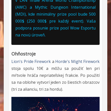
v LAN finále Arena World Championship
(AWC) a Mythic Dungeon International
(MDI), kde minimálny prize pool bude 500
000$ (250 000$ pre každý event). Vaša
podpora posunie prize pool Wow Esportu
na novú úroveň.
Ohňostroje
Lion's Pride Firework
a
Horde's Might Firework
stoja spolu 10€ a môžu sa použiť len pri
mŕtvole
hráča nepriateľskej frakcie. Po použití
sa na oblohe vytvorí jeden zo šiestich obrazcov
(tri za alianciu, tri za hordu).