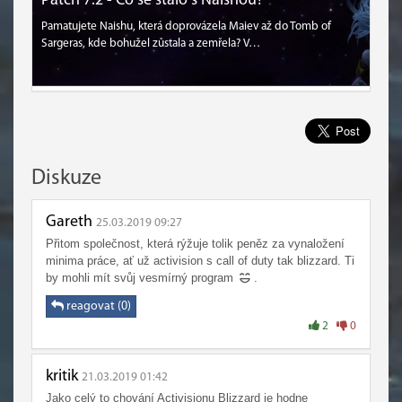
Patch 7.2 - Co se stalo s Naishou?
Pamatujete Naishu, která doprovázela Maiev až do Tomb of
Sargeras, kde bohužel zůstala a zemřela? V…
Diskuze
Gareth
25.03.2019 09:27
Přitom společnost, která rýžuje tolik peněz za vynaložení
minima práce, ať už activision s call of duty tak blizzard. Ti
by mohli mít svůj vesmírný program
.
reagovat (0)
2
0
kritik
21.03.2019 01:42
Jako celý to chování Activisionu Blizzard je hodne