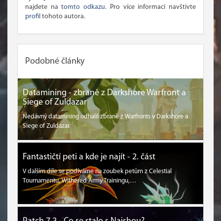
najdete na
tomto odkazu
. Pro více informací navštivte
profil
tohoto autora.
Podobné články
Datamining - zbraně z Darkshore Warfront a
Siege of Zuldazar
Nedávný datamining odhalil zbraně z Warfronts v Darkshore a
Siege of Zuldazar.
Fantastičtí peti a kde je najít - 2. část
V dalším díle se podíváme na zoubek petům z Celestial
Tournamentu, Withered Army Trainingu,…