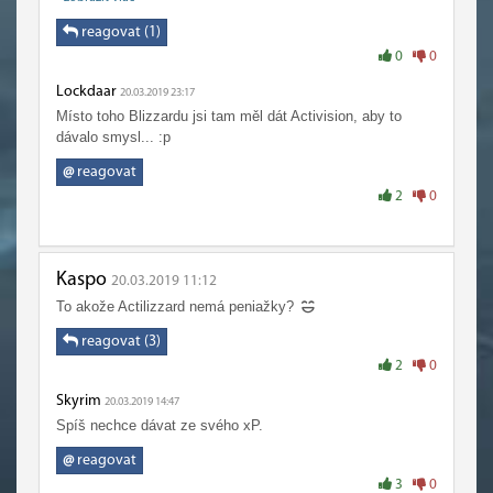
reagovat (1)
0
0
Lockdaar
20.03.2019 23:17
Místo toho Blizzardu jsi tam měl dát Activision, aby to
dávalo smysl... :p
@
reagovat
2
0
Kaspo
20.03.2019 11:12
To akože Actilizzard nemá peniažky?
reagovat (3)
2
0
Skyrim
20.03.2019 14:47
Spíš nechce dávat ze svého xP.
@
reagovat
3
0