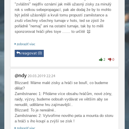
"zvláštní" nejdřív oznámí jak měli užasný zisky za minulý
rok s velkou sebepropagací, pak ale dodaj že by to mohlo
být ještě užásnější a kvuli tomu propustí zaměstance a
zruši všechny všechny turnaje v hots, ted se zjistí že
pořádně "nemaj" ani na ostatní turnaje, tak by to měli
sponzorovat hráči přes toye ....... to určitě
Ale ja nevim jestli ma smyl ty veci ve storu jeste
zobraziť viac
komentovat, to už je tak směšný že se tomu ani smát
nedá. minule tam bylo lítající prase, co bude příště ? hůlka
reagovat (0)
Harryho Pottra ? honem rychle to kupte v akční slevě právě
2
0
teď !
Ono by se to dalo uplne ignorovat, kdyby si clovek
@ndy
20.03.2019 22:24
neuvedomoval jak tragickej je gameplay v BFA a misto
Blizzard: Máme malé zisky a hráči se bouří, co budeme
napravy vymysli takovyhle kokotiny to prostě zustava
dělat?
rozum stat ..
Zaměstnanec 1: Přidáme více obsahu hráčům, nové zóny,
raidy, výzvy, budeme oobsah vydávat ve větším aby se
nenudili, uděláme hru zajímavější..
Blizzard: To je nereálné..
Zaměstnanec 2: Vytvoříme nového peta a mounta do storu
a hráči s iho koupí a zvýší se zisk !
Blizzard: To je nápad, pusťte se do práce !
zobraziť viac