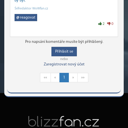
by být.
Šéfredaktor WoWfan.cz
@
reagovat
2
0
Pro napsání komentáře musíte být přihlášený.
Přihlásit se
nebo
Zaregistrovat nový účet
««
«
1
»
»»