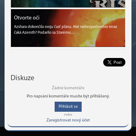
Otvorte oči
Azshara dokončila svoju časť plánu. Aké nebezpečenstvo teraz
čaká Azeroth? Podarilo sa Starému…
Diskuze
Žádné komentáře
Pro napsání komentáře musíte být přihlášený.
Přihlásit se
nebo
Zaregistrovat nový účet