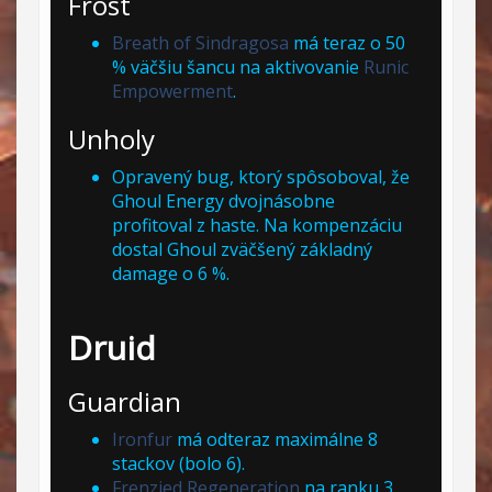
Frost
Breath of Sindragosa
má teraz o 50
% väčšiu šancu na aktivovanie
Runic
Empowerment
.
Unholy
Opravený bug, ktorý spôsoboval, že
Ghoul Energy dvojnásobne
profitoval z haste. Na kompenzáciu
dostal Ghoul zväčšený základný
damage o 6 %.
Druid
Guardian
Ironfur
má odteraz maximálne 8
stackov (bolo 6).
Frenzied Regeneration
na ranku 3