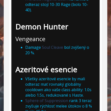
odteraz stojí 10-30 Rage (bolo 10-
40).
Demon Hunter
Vengeance
Damage
Soul Cleave
bol zvýšený o
20 %.
Azeritové esencie
Všetky azeritové esencie by mali
odteraz mať rovnaký globálny
cooldown ako vaše class ability: 1.0s
alebo 1.5s, redukované s Haste.
Sphere of Suppression
rank 3 teraz
zvyšuje rýchlosť melee útokov o 8 %