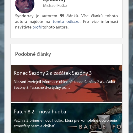
Michael Roško
Syndorray je autorem
95
článků. Více článků tohoto
autora najdete na
tomto odkazu
. Pro více informací
navštivte
profil
tohoto autora.
Podobné články
Konec Sezóny 2 a začátek Sezóny 3
Blizzard zveřejnil informace ohledně konce Sezóny 2 a začátku
Sezóny 3. Ta začne dva týdny po…
Patch 8.2 – nová hudba
Patch 8.2 prinesie novú hudbu, ktorá pre kompletné dotvorenie
atmosféry nesmie chýbať.