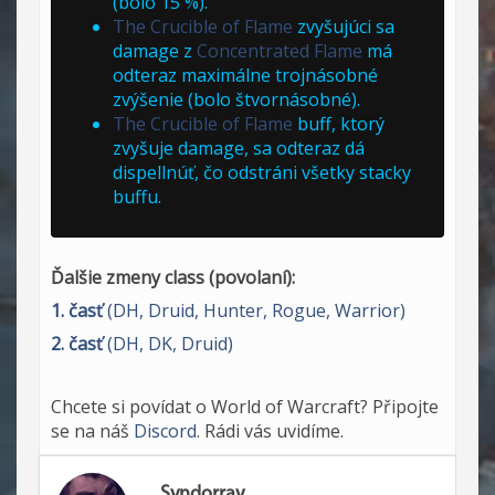
(bolo 15 %).
The Crucible of Flame
zvyšujúci sa
damage z
Concentrated Flame
má
odteraz maximálne trojnásobné
zvýšenie (bolo štvornásobné).
The Crucible of Flame
buff, ktorý
zvyšuje damage, sa odteraz dá
dispellnúť, čo odstráni všetky stacky
buffu.
Ďalšie zmeny class (povolaní):
1. časť
(DH, Druid, Hunter, Rogue, Warrior)
2. časť
(DH, DK, Druid)
Chcete si povídat o World of Warcraft? Připojte
se na náš
Discord
. Rádi vás uvidíme.
Syndorray