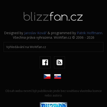
Designed by
Jaroslav Kovář
& programmed by
Patrik Hoffmann
.
Všechna práva vyhrazena. WoWfan.cz © 2006 - 2026
Obsah webu nesmí být publikován jinde bez souhlasu vlastníka licence
nebo autora.