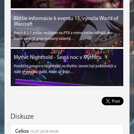
Bližšie informácie k eventu 15. výročia World of
Warcraft
Patch 8.2.5 prišiel nedávno na PTR a mimo iného odhalil, ako
bude vyzerať pripravovaný oslavný…
Mythic Nighthold - Šestá noc v Mythicu
Pondělní progress Nighthold na Mythic úrovni byl poklidnější a
stále je mnoho guild, které se trápí…
Diskuze
Celiox
10.07.2018 09:00