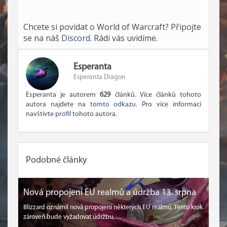
Chcete si povídat o World of Warcraft? Připojte
se na náš
Discord
. Rádi vás uvidíme.
Esperanta
Esperanta Dragon
Esperanta je autorem
629
článků. Více článků tohoto
autora najdete na
tomto odkazu
. Pro více informací
navštivte
profil
tohoto autora.
Podobné články
Nová propojení EU realmů a údržba 13. srpna
Blizzard oznámil nová propojení některých EU realmů. Tento krok
zároveň bude vyžadovat údržbu,…