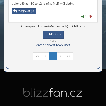
Jako udělat +30 to už je síla. Mají můj obdiv.
reagovat (0)
2
1
Pro napsání komentáře musíte být přihlášený.
Přihlásit se
nebo
Zaregistrovat nový účet
««
«
1
»
»»