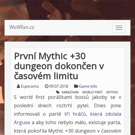
WoWfan.cz
Toggle
navigati
První Mythic +30
dungeon dokončen v
časovém limitu
Esperanta
09.07.2018
Game info
KARAZHAN
WORLD FIRST
MYTHIC
S world first porážkami bossů jakoby se v
poslední dnech roztrhl pytel. Dnes jsme
informovali o partě
tří hráčů, která zdolala
Arguse
a aby toho nebylo málo, existuje parta,
která pokořila Mythic +30 dungeon v časovém