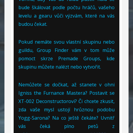
bude škálovat podle počtu hráčů, vašeho
levelu a gearu vůči výzvám, které na vás
budou čekat.
Pokud nemáte svou vlastní skupinu nebo
guildu, Group Finder vám v tom může
pomoct skrze Premade Groups, kde
skupinu můžete nalézt nebo vytvořit.
Nemůžete se dočkat, až stanete v ohni
Igniss the Furnance Mastera? Postavit se
XT-002 Deconstructorovi? Či chcete zkusit,
zda vaše mysl ustojí hrůznou podobu
Yogg-Sarona? Na co ještě čekáte? Uvnitř
vás čeká plno petů z