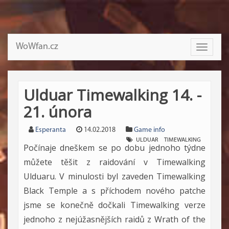
WoWfan.cz
Toggle
navigati
Ulduar Timewalking 14. -
21. února
Esperanta
14.02.2018
Game info
ULDUAR
TIMEWALKING
Počínaje dneškem se po dobu jednoho týdne
můžete těšit z raidování v Timewalking
Ulduaru. V minulosti byl zaveden Timewalking
Black Temple a s příchodem nového patche
jsme se konečně dočkali Timewalking verze
jednoho z nejúžasnějších raidů z Wrath of the