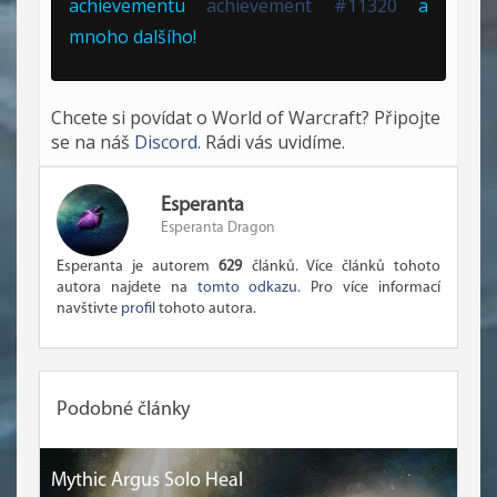
achievementu
achievement #11320
a
mnoho dalšího!
Chcete si povídat o World of Warcraft? Připojte
se na náš
Discord
. Rádi vás uvidíme.
Esperanta
Esperanta Dragon
Esperanta je autorem
629
článků. Více článků tohoto
autora najdete na
tomto odkazu
. Pro více informací
navštivte
profil
tohoto autora.
Podobné články
Mythic Argus Solo Heal