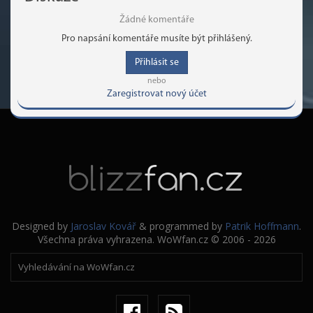
Žádné komentáře
Pro napsání komentáře musíte být přihlášený.
Přihlásit se
nebo
Zaregistrovat nový účet
Designed by
Jaroslav Kovář
& programmed by
Patrik Hoffmann
.
Všechna práva vyhrazena. WoWfan.cz © 2006 - 2026