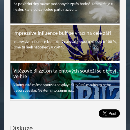
Za poslední dny máme podobných zpráv hodně. Tentokrát je tu
healer, který udržel celou partu naživu…
Impressive Influence buff se vrací na celé září
Impressive Influence buff, který navyšuje reputační zisky o 100 %,
jsme tu měli naposledy v květnu.…
Vítězové BlizzCon talentových soutěží se objeví
ve hře
V komunitě máme spoustu cosplayerů, tvůrců machinim nebo
třeba zpěváků. Někteří si to zamíří na…
Diskuze