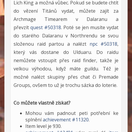
Lich King a možná vůbec. Pokud se budete chtít
do vězení Titánů vydat, můžete zajít za
Archmage Timearem v Dalaranu a
převzít
quest #50318
. Poté se jen musíte vydat
do starého Dalaranu v Northrendu se svou
složenou raid partou a nalézt
npc #50318
,
který vás dostane do Ulduaru. Do raidu
nemůžete vstoupit přes raid finder, takže je
velkou výhodou, když máte guildu. Též je
možné nalézt skupiny přes chat či Premade
Groups, ovšem to už je trochu sázka do loterie.
Co můžete vlastně získat?
Mohou vám padnout peti potřební ke
splnění
achievement #11320
.
Item level je 930.