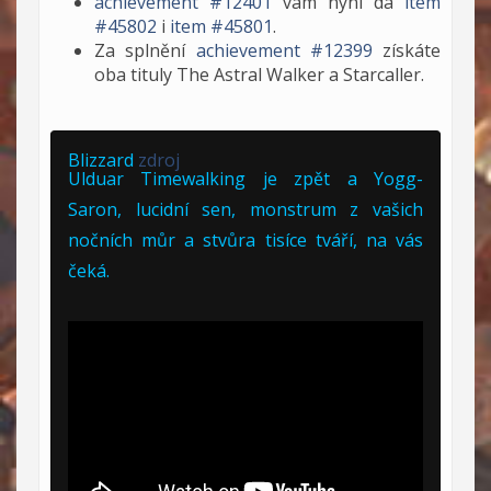
achievement #12401
vám nyní dá
item
#45802
i
item #45801
.
Za splnění
achievement #12399
získáte
oba tituly The Astral Walker a Starcaller.
Blizzard
zdroj
Ulduar Timewalking je zpět a Yogg-
Saron, lucidní sen, monstrum z vašich
nočních můr a stvůra tisíce tváří, na vás
čeká.