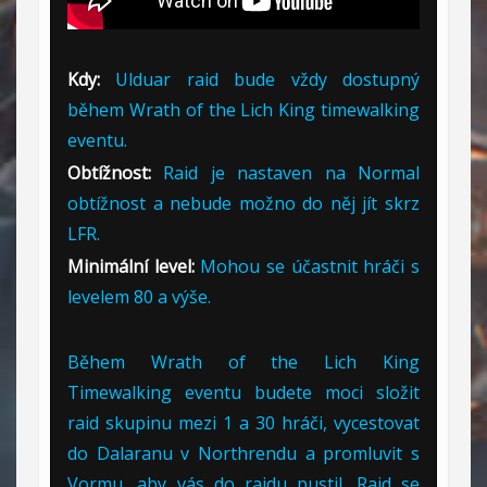
Kdy:
Ulduar raid bude vždy dostupný
během Wrath of the Lich King timewalking
eventu.
Obtížnost:
Raid je nastaven na Normal
obtížnost a nebude možno do něj jít skrz
LFR.
Minimální level:
Mohou se účastnit hráči s
levelem 80 a výše.
Během Wrath of the Lich King
Timewalking eventu budete moci složit
raid skupinu mezi 1 a 30 hráči, vycestovat
do Dalaranu v Northrendu a promluvit s
Vormu, aby vás do raidu pustil. Raid se