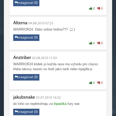
reagovat (0)
0
0
Alterna
04.08.2010 07:25
WARRIOR24: Dalsi online hrdina???
)
reagovat (0)
0
0
Anstriber
02.08.2010 11:03
WARRIOR24 klidek jo každa rasa ma vyhodu pro classs
třeba takovy tauren se hodí jako tank nebo trpajdla:p
reagovat (0)
0
0
jakubsnake
03.07.2010 16:52
do toho se nepletuhraju za
trpaslika
fury war.
reagovat (0)