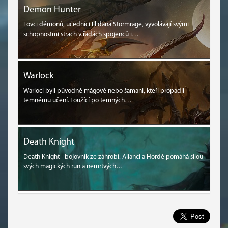
Demon Hunter
Lovci démonů, učedníci Illidana Stormrage, vyvolávají svými
schopnostmi strach v řadách spojenců i…
Warlock
Warloci byli původně mágové nebo šamani, kteří propadli
temnému učení. Toužící po temných…
Death Knight
Death Knight - bojovník ze záhrobí. Alianci a Hordě pomáhá silou
svých magických run a nemrtvých…