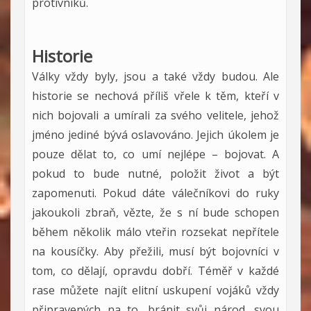
protivníků.
Historie
Války vždy byly, jsou a také vždy budou. Ale
historie se nechová příliš vřele k těm, kteří v
nich bojovali a umírali za svého velitele, jehož
jméno jediné bývá oslavováno. Jejich úkolem je
pouze dělat to, co umí nejlépe – bojovat. A
pokud to bude nutné, položit život a být
zapomenuti. Pokud dáte válečníkovi do ruky
jakoukoli zbraň, vězte, že s ní bude schopen
během několik málo vteřin rozsekat nepřítele
na kousíčky. Aby přežili, musí být bojovníci v
tom, co dělají, opravdu dobří. Téměř v každé
rase můžete najít elitní uskupení vojáků vždy
připravených na to, bránit svůj národ, svou