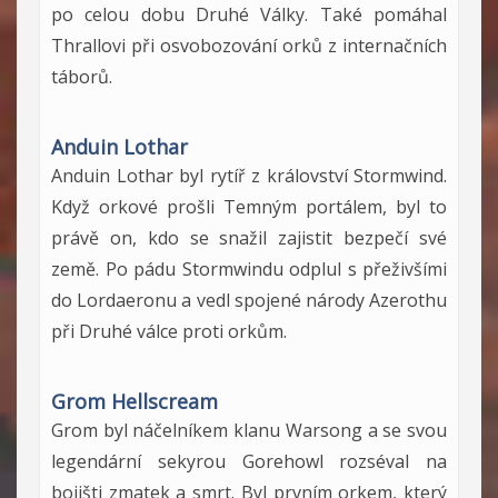
po celou dobu Druhé Války. Také pomáhal
Thrallovi při osvobozování orků z internačních
táborů.
Anduin Lothar
Anduin Lothar byl rytíř z království Stormwind.
Když orkové prošli Temným portálem, byl to
právě on, kdo se snažil zajistit bezpečí své
země. Po pádu Stormwindu odplul s přeživšími
do Lordaeronu a vedl spojené národy Azerothu
při Druhé válce proti orkům.
Grom Hellscream
Grom byl náčelníkem klanu Warsong a se svou
legendární sekyrou Gorehowl rozséval na
bojišti zmatek a smrt. Byl prvním orkem, který