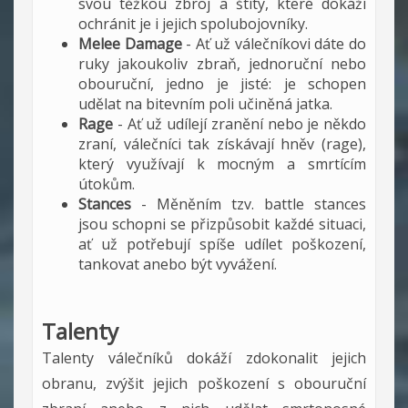
svou těžkou zbroj a štíty, které dokáží
ochránit je i jejich spolubojovníky.
Melee Damage
- Ať už válečníkovi dáte do
ruky jakoukoliv zbraň, jednoruční nebo
obouruční, jedno je jisté: je schopen
udělat na bitevním poli učiněná jatka.
Rage
- Ať už udílejí zranění nebo je někdo
zraní, válečníci tak získávají hněv (rage),
který využívají k mocným a smrtícím
útokům.
Stances
- Měněním tzv. battle stances
jsou schopni se přizpůsobit každé situaci,
ať už potřebují spíše udílet poškození,
tankovat anebo být vyvážení.
Talenty
Talenty válečníků dokáží zdokonalit jejich
obranu, zvýšit jejich poškození s obouruční