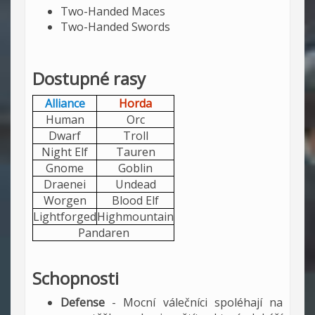
Two-Handed Maces
Two-Handed Swords
Dostupné rasy
Alliance
Horda
Human
Orc
Dwarf
Troll
Night Elf
Tauren
Gnome
Goblin
Draenei
Undead
Worgen
Blood Elf
Lightforged
Highmountain
Pandaren
Schopnosti
Defense
- Mocní válečníci spoléhají na