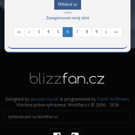
Přihlásit se
nebo
Zaregistrovat nový účet
««
«
3
4
5
6
7
8
9
»
»»
Designed by
Jaroslav Kovář
& programmed by
Patrik Hoffmann
.
Všechna práva vyhrazena. WoWfan.cz © 2006 - 2026