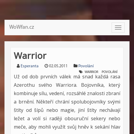
WoWfan.cz
Toggle
navigati
Warrior
Esperanta
02.05.2011
Povolání
WARRIOR
POVOLÁNÍ
Už od dob prvních válek má snad každá rasa
Azerothu svého Warriora. Bojovníka, který
kombinuje sílu, vedení, rozsáhlé znalosti zbraní
a brnění. Někteří chrání spolubojovníky svými
štíty od šípů nebo magie, jiní štíty nechávají
ležet a volí si raději obouruční sekery nebo
meče, aby mohli využít svůj hněv k sekání hlav