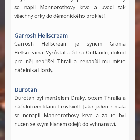
se napil Mannorothovy krve a uvedl tak
všechny orky do démonického prokletí.
Garrosh Hellscream
Garrosh Hellscream je synem Groma
Hellscreama. Vyrůstal a žil na Outlandu, dokud
pro něj nepřišel Thrall a nenabídl mu místo
náčelníka Hordy.
Durotan
Durotan byl manželem Draky, otcem Thralla a
náčelníkem klanu Frostwolf. Jako jeden z mála
se nenapil Mannorothovy krve a za to byl
nucen se svým klanem odejít do vyhnanství.