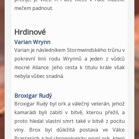
mečem padnout.
Hrdinové
Varian Wrynn
Varian je následníkem Stormwindského trůnu v
pokrevní linii rodu Wrynnů a jeden z vůdců
mocné Aliance. Jeho cesta k titulu krále však
nebyla vůbec snadná.
Broxigar Rudý
Broxigar Rudý byl ork a válečný veterán, jehož
kamarádi byli zabiti v bitvě, kterou přežil, a
proto hledal vlastní smrt také v bitvě z pocitu
viny. Brox byl důležitá postava ve Válce
Prastarých a byl chronologicky první ork, který