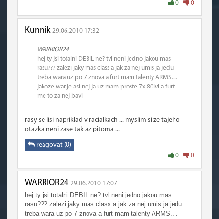
0
0
Kunnik
29.06.2010 17:32
WARRIOR24
hej ty jsi totalni DEBIL ne? tvl neni jedno jakou mas
rasu??? zalezi jaky mas class a jak za nej umis ja jedu
treba wara uz po 7 znova a furt mam talenty ARMS....
jakoze war je asi nej ja uz mam proste 7x 80lvl a furt
me to za nej bavi
rasy se lisi napriklad v racialkach ... myslim si ze tajeho
otazka neni zase tak az pitoma ...
reagovat (0)
0
0
WARRIOR24
29.06.2010 17:07
hej ty jsi totalni
DEBIL
ne? tvl neni jedno jakou mas
rasu??? zalezi jaky mas class a jak za nej umis ja jedu
treba wara uz po 7 znova a furt mam talenty ARMS....