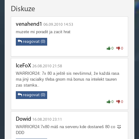
Diskuze
venahend1
06.09.2010 14:53
muzete mi poradit ja zacit hrat
reagovat (0)
0
0
IceFoX
26.08.2010 21:58
WARRIOR24: 7x 80 a ještě sis nevšimnul, že každá rasa
ma jiný racialky třeba gnom má bonus na intelekt tauren
zas stamka..
reagovat (0)
0
0
Dowid
16.08.2010 23:11
WARRIOR24:7x80 máš na serveru kde dostaneš 80 co
DDD