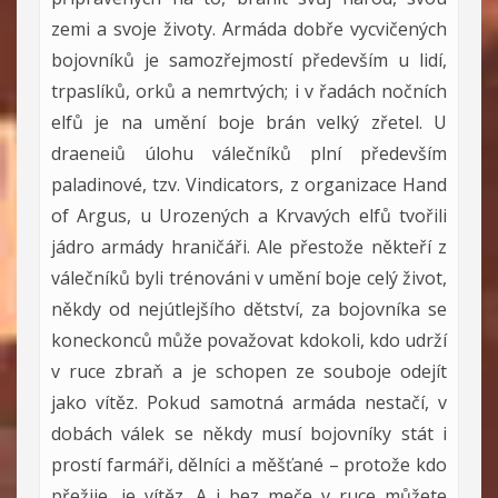
zemi a svoje životy. Armáda dobře vycvičených
bojovníků je samozřejmostí především u lidí,
trpaslíků, orků a nemrtvých; i v řadách nočních
elfů je na umění boje brán velký zřetel. U
draeneiů úlohu válečníků plní především
paladinové, tzv. Vindicators, z organizace Hand
of Argus, u Urozených a Krvavých elfů tvořili
jádro armády hraničáři. Ale přestože někteří z
válečníků byli trénováni v umění boje celý život,
někdy od nejútlejšího dětství, za bojovníka se
koneckonců může považovat kdokoli, kdo udrží
v ruce zbraň a je schopen ze souboje odejít
jako vítěz. Pokud samotná armáda nestačí, v
dobách válek se někdy musí bojovníky stát i
prostí farmáři, dělníci a měšťané – protože kdo
přežije, je vítěz. A i bez meče v ruce můžete