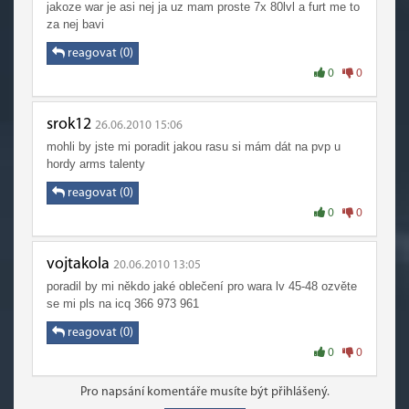
jakoze war je asi nej ja uz mam proste 7x 80lvl a furt me to
za nej bavi
reagovat (0)
0
0
srok12
26.06.2010 15:06
mohli by jste mi poradit jakou rasu si mám dát na pvp u
hordy arms talenty
reagovat (0)
0
0
vojtakola
20.06.2010 13:05
poradil by mi někdo jaké oblečení pro wara lv 45-48 ozvěte
se mi pls na icq 366 973 961
reagovat (0)
0
0
Pro napsání komentáře musíte být přihlášený.