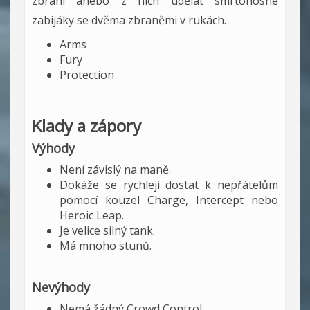
zbraní anebo z nich udělat smrtonosné
zabijáky se dvěma zbraněmi v rukách.
Arms
Fury
Protection
Klady a zápory
Výhody
Není závislý na maně.
Dokáže se rychleji dostat k nepřátelům
pomocí kouzel Charge, Intercept nebo
Heroic Leap.
Je velice silný tank.
Má mnoho stunů.
Nevýhody
Nemá žádný Crowd Control.