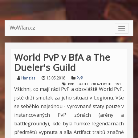
WoWfan.cz
Toggle
navigati
World PvP v BfA a The
Dueler's Guild
Hanzias
15.05.2018
PvP
PVP
BATTLE FOR AZEROTH
1V1
Všichni, co mají rádi PvP a obzvláště World PvP,
jistě drží smutek za jeho situaci v Legionu. Vše
se seběhlo najednou - vyrovnané staty pouze v
instancovaných PvP zónách (arény a
battlegroundy), kde byla funkce legendárnách
předmětů vypnuta a síla Artifact traitů značně