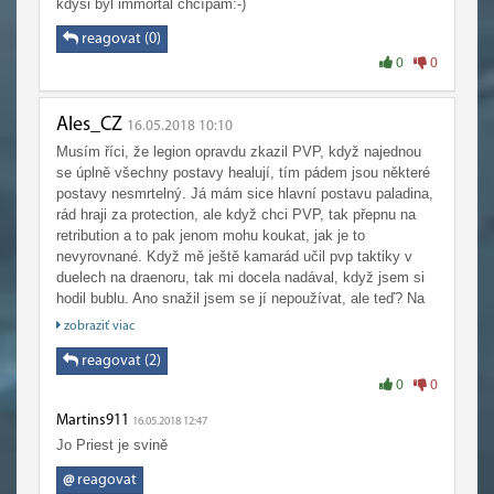
kdysi byl immortal chcípám:-)
reagovat (0)
0
0
Ales_CZ
16.05.2018 10:10
Musím říci, že legion opravdu zkazil PVP, když najednou
se úplně všechny postavy healují, tím pádem jsou některé
postavy nesmrtelný. Já mám sice hlavní postavu paladina,
rád hraji za protection, ale když chci PVP, tak přepnu na
retribution a to pak jenom mohu koukat, jak je to
nevyrovnané. Když mě ještě kamarád učil pvp taktiky v
duelech na draenoru, tak mi docela nadával, když jsem si
hodil bublu. Ano snažil jsem se jí nepoužívat, ale teď? Na
legionu, chci zabít mága a on má najednou taky bublu, je
zobraziť viac
skoro mrtvý a najednou má plné životy? On mi v klidu
uteče díky svému portu na který má o dost menší
reagovat (2)
cooldown než já na kobylu. Já se pak cítím naprosto
0
0
bezmocný a moje 2 bubly, z toho jedna vydrží tak 2 spelly
Martins911
a protekce proti fyzickému dmg je k ničemu a na vše
16.05.2018 12:47
dlouhé cooldown? Spell na hrál na maximum HP s
Jo Priest je svině
cooldown několika násobně delším než bude trvat boj, ve
@
reagovat
kterém moc šancí nemám? Co to je? Jako nesmrtelná