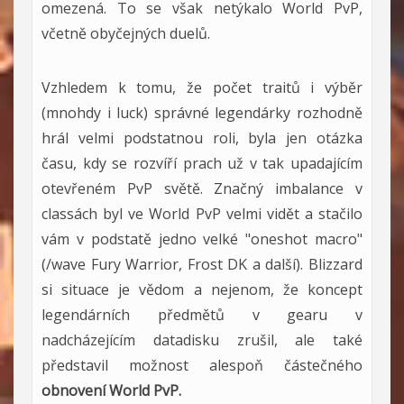
omezená. To se však netýkalo World PvP,
včetně obyčejných duelů.
Vzhledem k tomu, že počet traitů i výběr
(mnohdy i luck) správné legendárky rozhodně
hrál velmi podstatnou roli, byla jen otázka
času, kdy se rozvíří prach už v tak upadajícím
otevřeném PvP světě. Značný imbalance v
classách byl ve World PvP velmi vidět a stačilo
vám v podstatě jedno velké "oneshot macro"
(/wave Fury Warrior, Frost DK a další). Blizzard
si situace je vědom a nejenom, že koncept
legendárních předmětů v gearu v
nadcházejícím datadisku zrušil, ale také
představil možnost alespoň částečného
obnovení World PvP.