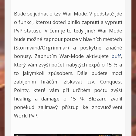
Bude se jednat o tzv. War Mode. V podstatě jde
o funkci, kterou doteď plnilo zapnutí a vypnutí
PvP statusu. V čem je to tedy jiné? War Mode
bude možné zapnout pouze v hlavních městěch
(Stormwind/Orgrimmar) a poskytne značné
bonusy. Zapnutím War-Mode aktivujete
buff
,
který vám zvýší počet nabytých expů o 15 % a
to jakýmkoli způsobem. Dále budete moci
zabíjením hráčům získávat tzv. Conquest
Pointy, které vám při určitém počtu zvýší
healing a damage o 15 %. Blizzard zvolil
poněkud zajímavý přístup ke znovuoživení
World PvP.