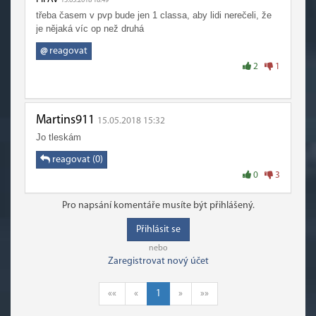
15.05.2018 18:49
třeba časem v pvp bude jen 1 classa, aby lidi nerečeli, že
je nějaká víc op než druhá
@
reagovat
2
1
Martins911
15.05.2018 15:32
Jo tleskám
reagovat (0)
0
3
Pro napsání komentáře musíte být přihlášený.
Přihlásit se
nebo
Zaregistrovat nový účet
««
«
1
»
»»