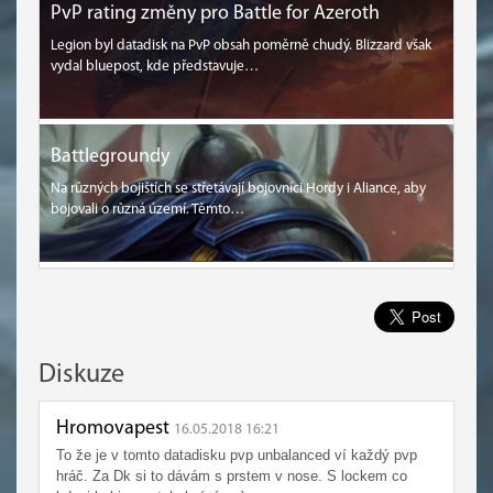
PvP rating změny pro Battle for Azeroth
Legion byl datadisk na PvP obsah poměrně chudý. Blizzard však
vydal bluepost, kde představuje…
Battlegroundy
Na různých bojištích se střetávají bojovníci Hordy i Aliance, aby
bojovali o různá území. Těmto…
Diskuze
Hromovapest
16.05.2018 16:21
To že je v tomto datadisku pvp unbalanced ví každý pvp
hráč. Za Dk si to dávám s prstem v nose. S lockem co