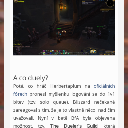
A co duely?
Poté, co hráč Herbertaplum na
oficiálních
fórech
pronesl myšlenku logování se do 1v1
bitev (tzv. solo queue), Blizzard nečekaně
zareagoval s tím, že je to vlastně něco, nad čím
uvažovali. Nyní v betě BfA byla objevena
možnost, tzv.
The Dueler's Guild
, která