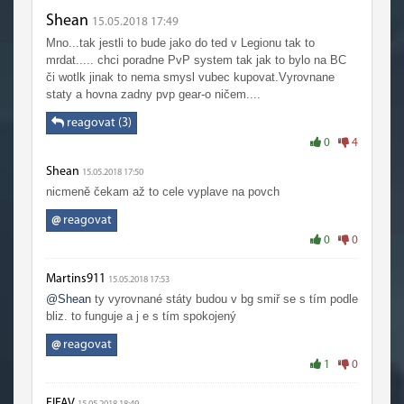
Shean
15.05.2018 17:49
Mno...tak jestli to bude jako do ted v Legionu tak to
mrdat..... chci poradne PvP system tak jak to bylo na BC
či wotlk jinak to nema smysl vubec kupovat.Vyrovnane
staty a hovna zadny pvp gear-o ničem....
reagovat (3)
0
4
Shean
15.05.2018 17:50
nicmeně čekam až to cele vyplave na povch
@
reagovat
0
0
Martins911
15.05.2018 17:53
@Shean
ty vyrovnané státy budou v bg smiř se s tím podle
bliz. to funguje a j e s tím spokojený
@
reagovat
1
0
FIFAV