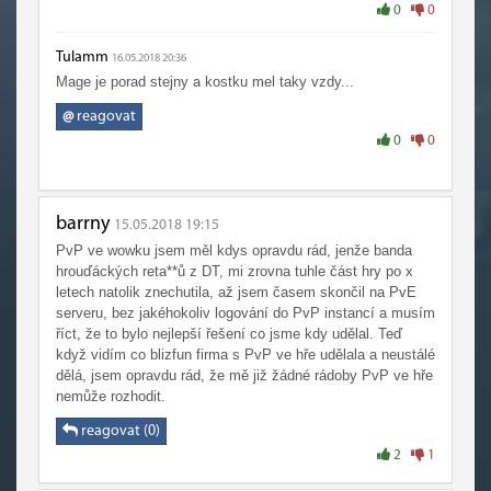
0
0
postava je Priest, protože ten.ma absorpční bublu, kterou
může používat v podstatě neustále a to fakt ani ve 3 je
málo šancí na úspěch. Ještě k BG, jsem si tam všiml, že
Tulamm
16.05.2018 20:36
někomu to sníží HP ale přitom jiný hráč, se stejnou
Mage je porad stejny a kostku mel taky vzdy...
postavou má třeba o mega HP více l, i když podle věci má
@
reagovat
přibližně stejný ilvl. Jak je to možné?
0
0
barrny
15.05.2018 19:15
PvP ve wowku jsem měl kdys opravdu rád, jenže banda
hrouďáckých reta**ů z DT, mi zrovna tuhle část hry po x
letech natolik znechutila, až jsem časem skončil na PvE
serveru, bez jakéhokoliv logování do PvP instancí a musím
říct, že to bylo nejlepší řešení co jsme kdy udělal. Teď
když vidím co blizfun firma s PvP ve hře udělala a neustálé
dělá, jsem opravdu rád, že mě již žádné rádoby PvP ve hře
nemůže rozhodit.
reagovat (0)
2
1