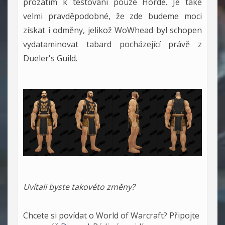
prozatím k testování pouze Hordě. Je také
velmi pravděpodobné, že zde budeme moci
získat i odměny, jelikož WoWhead byl schopen
vydataminovat tabard pocházející právě z
Dueler's Guild.
Uvítali byste takovéto změny?
Chcete si povídat o World of Warcraft? Připojte