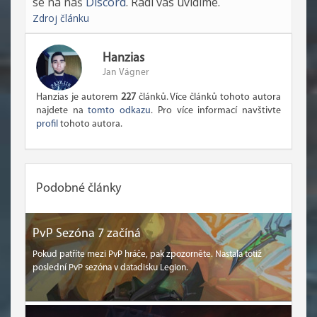
se na náš
Discord
. Rádi vás uvidíme.
Zdroj článku
Hanzias
Jan Vágner
Hanzias je autorem
227
článků. Více článků tohoto autora
najdete na
tomto odkazu
. Pro více informací navštivte
profil
tohoto autora.
Podobné články
PvP Sezóna 7 začíná
Pokud patříte mezi PvP hráče, pak zpozorněte. Nastala totiž
poslední PvP sezóna v datadisku Legion.