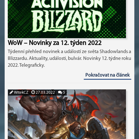
WoW – Novinky za 12. týden 2022
Týdenní přehled novinek a událostí ze světa Shadowlands a
Blizzardu. Aktuality, události, bulvár. Novinky 12. týdne roku
2022. Telegraficky.
Pokračovat na článek
WitekCZ
27.03.2022
5