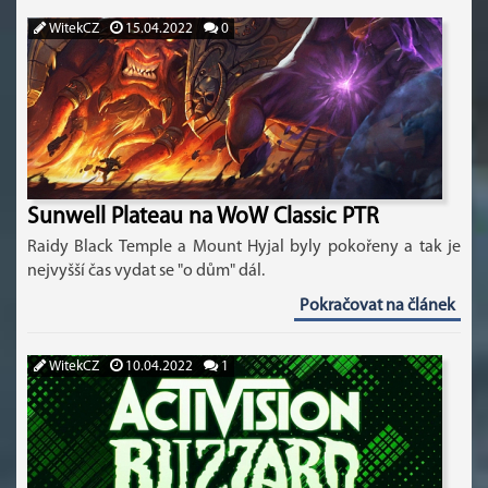
WitekCZ
15.04.2022
0
Sunwell Plateau na WoW Classic PTR
Raidy Black Temple a Mount Hyjal byly pokořeny a tak je
nejvyšší čas vydat se "o dům" dál.
Pokračovat na článek
WitekCZ
10.04.2022
1