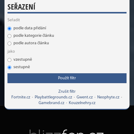
SEŘAZENÍ
Seřadit
podle data přidání
podle kategorie článku
podle autora článku
jako
vzestupně
sestupně
Použít filtr
Zrušit filtr
Fortnite.cz
·
Playbattlegrounds.cz
·
Gwent.cz
·
Neophyte.cz
·
Gamebrand.cz
·
Kouzelnehry.cz