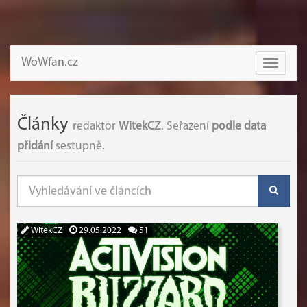
WoWfan.cz
Toggle
navigati
Články
redaktor
WitekCZ
. Seřazení
podle data
přidání
sestupně.
WitekCZ
29.05.2022
51