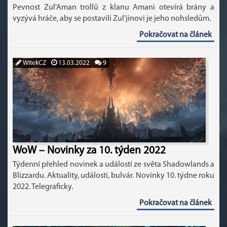
Pevnost Zul'Aman trollů z klanu Amani otevírá brány a
vyzývá hráče, aby se postavili Zul'jinovi je jeho nohsledům.
Pokračovat na článek
WitekCZ
13.03.2022
9
WoW – Novinky za 10. týden 2022
Týdenní přehled novinek a událostí ze světa Shadowlands a
Blizzardu. Aktuality, události, bulvár. Novinky 10. týdne roku
2022. Telegraficky.
Pokračovat na článek