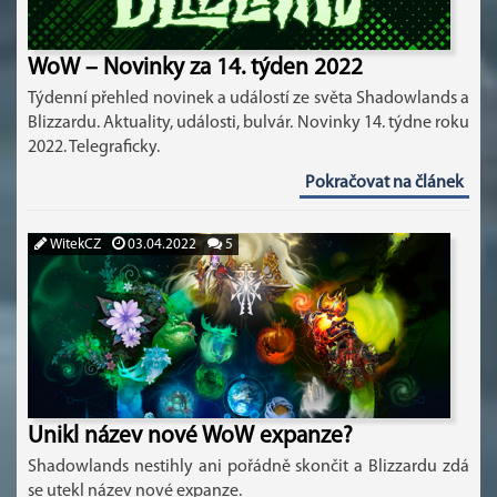
WoW – Novinky za 14. týden 2022
Týdenní přehled novinek a událostí ze světa Shadowlands a
Blizzardu. Aktuality, události, bulvár. Novinky 14. týdne roku
2022. Telegraficky.
Pokračovat na článek
WitekCZ
03.04.2022
5
Unikl název nové WoW expanze?
Shadowlands nestihly ani pořádně skončit a Blizzardu zdá
se utekl název nové expanze.