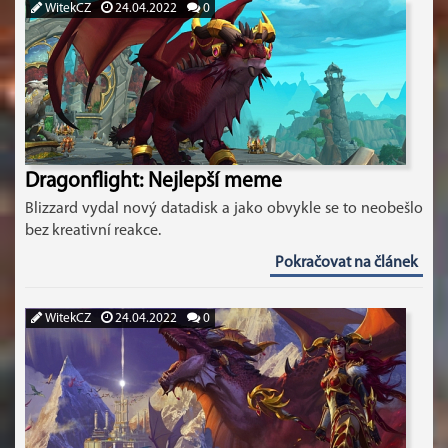
WitekCZ
24.04.2022
0
Dragonflight: Nejlepší meme
Blizzard vydal nový datadisk a jako obvykle se to neobešlo
bez kreativní reakce.
Pokračovat na článek
WitekCZ
24.04.2022
0