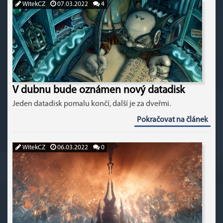
WitekCZ
07.03.2022
4
V dubnu bude oznámen nový datadisk
Jeden datadisk pomalu končí, další je za dveřmi.
Pokračovat na článek
WitekCZ
06.03.2022
0