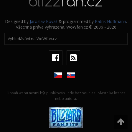
Designed by
Jaroslav Kovář
& programmed by
Patrik Hoffmann
.
Všechna práva vyhrazena. WoWfan.cz © 2006 - 2026
Obsah webu nesmí být publikován jinde bez souhlasu vlastníka licence
nebo autora.