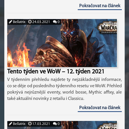
Pokračovat na článek
Bellatrix
24.03.2021
0
Tento týden ve WoW – 12. týden 2021
V týdenním přehledu najdete ty nejzákladnější informace,
co se děje od posledního týdenního resetu ve WoW. Přehled
pokrývá nejrůznější eventy, world bosse, Mythic affixy, ale
také aktuální novinky z retailu i Classicu.
Pokračovat na článek
Bellatrix
17.03.2021
0