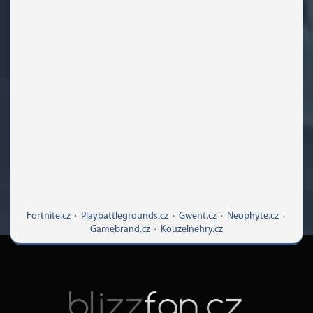
Fortnite.cz
·
Playbattlegrounds.cz
·
Gwent.cz
·
Neophyte.cz
·
Gamebrand.cz
·
Kouzelnehry.cz