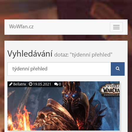
WoWfan.cz
Toggle
navigati
Vyhledávání
dotaz: "týdenní přehled"
Bellatrix
19.05.2021
0