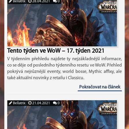
Bellatrix
28.04.2021
0
Tento týden ve WoW – 17. týden 2021
V týdenním přehledu najdete ty nejzákladnější informace,
co se děje od posledního týdenního resetu ve WoW. Přehled
pokrývá nejrůznější eventy, world bosse, Mythic affixy, ale
také aktuální novinky z retailu i Classicu.
Pokračovat na článek
Bellatrix
21.04.2021
0