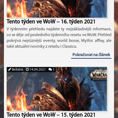
Tento týden ve WoW – 16. týden 2021
V týdenním přehledu najdete ty nejzákladnější informace,
co se děje od posledního týdenního resetu ve WoW. Přehled
pokrývá nejrůznější eventy, world bosse, Mythic affixy, ale
také aktuální novinky z retailu i Classicu.
Pokračovat na článek
Bellatrix
14.04.2021
1
Tento týden ve WoW – 15. týden 2021