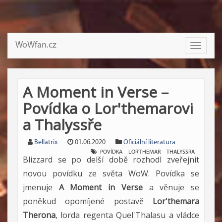
WoWfan.cz
Toggle
navigati
A Moment in Verse –
Povídka o Lor'themarovi
a Thalyssře
Bellatrix
01.06.2020
Oficiální literatura
POVÍDKA
LOR'THEMAR
THALYSSRA
Blizzard se po delší době rozhodl zveřejnit
novou povídku ze světa WoW. Povídka se
jmenuje
A Moment in Verse
a věnuje se
poněkud opomíjené postavě
Lor'themara
Therona
, lorda regenta Quel'Thalasu a vládce