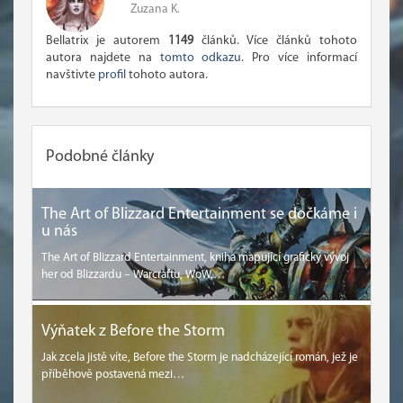
Zuzana K.
Bellatrix je autorem
1149
článků. Více článků tohoto
autora najdete na
tomto odkazu
. Pro více informací
navštivte
profil
tohoto autora.
Podobné články
The Art of Blizzard Entertainment se dočkáme i
u nás
The Art of Blizzard Entertainment, kniha mapující grafický vývoj
her od Blizzardu – Warcraftu, WoW,…
Výňatek z Before the Storm
Jak zcela jistě víte, Before the Storm je nadcházející román, jež je
příběhově postavená mezi…