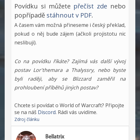
Povídku si můžete
přečíst zde
nebo
popřípadě
stáhnout v PDF
.
A časem vám možná přineseme i český překlad,
pokud o něj bude zájem (ačkoli projistotu nic
neslibuji).
Co na povídku říkáte? Zajímá vás další vývoj
postav Lor'themara a Thalyssry, nebo byste
byli raději, aby se Blizzard zaměřil na
prohloubení příběhů jiných postav?
Chcete si povídat o World of Warcraft? Připojte
se na náš
Discord
. Rádi vás uvidíme.
Zdroj článku
Bellatrix