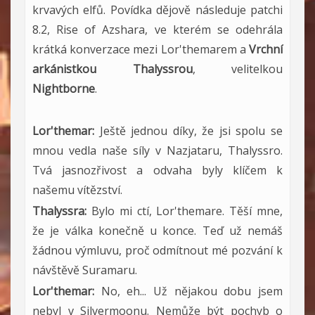
krvavých elfů. Povídka dějově následuje patchi
8.2, Rise of Azshara, ve kterém se odehrála
krátká konverzace mezi Lor'themarem a
Vrchní
arkánistkou Thalyssrou
, velitelkou
Nightborne
.
Lor'themar:
Ještě jednou díky, že jsi spolu se
mnou vedla naše síly v Nazjataru, Thalyssro.
Tvá jasnozřivost a odvaha byly klíčem k
našemu vítězství.
Thalyssra:
Bylo mi ctí, Lor'themare. Těší mne,
že je válka konečně u konce. Teď už nemáš
žádnou výmluvu, proč odmítnout mé pozvání k
návštěvě Suramaru.
Lor'themar:
No, eh... Už nějakou dobu jsem
nebyl v Silvermoonu. Nemůže být pochyb o