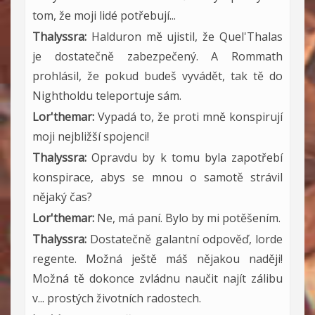
tom, že moji lidé potřebují...
Thalyssra:
Halduron mě ujistil, že Quel'Thalas
je dostatečně zabezpečený. A Rommath
prohlásil, že pokud budeš vyvádět, tak tě do
Nightholdu teleportuje sám.
Lor'themar:
Vypadá to, že proti mně konspirují
moji nejbližší spojenci!
Thalyssra:
Opravdu by k tomu byla zapotřebí
konspirace, abys se mnou o samotě strávil
nějaký čas?
Lor'themar:
Ne, má paní. Bylo by mi potěšením.
Thalyssra:
Dostatečně galantní odpověď, lorde
regente. Možná ještě máš nějakou naději!
Možná tě dokonce zvládnu naučit najít zálibu
v... prostých životních radostech.