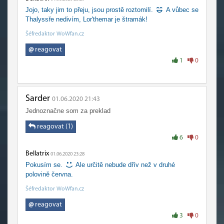
Jojo, taky jim to přeju, jsou prostě roztomilí.
A vůbec se
Thalyssře nedivím, Lor'themar je štramák!
Šéfredaktor WoWfan.cz
@
reagovat
1
0
Sarder
01.06.2020 21:43
Jednoznačne som za preklad
reagovat (1)
6
0
Bellatrix
01.06.2020 23:28
Pokusím se.
Ale určitě nebude dřív než v druhé
polovině června.
Šéfredaktor WoWfan.cz
@
reagovat
3
0