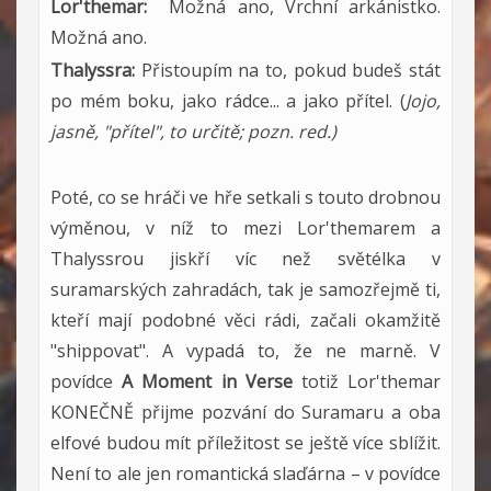
Lor'themar:
Možná ano, Vrchní arkánistko.
Možná ano.
Thalyssra:
Přistoupím na to, pokud budeš stát
po mém boku, jako rádce... a jako přítel. (
Jojo,
jasně, "přítel", to určitě; pozn. red.)
Poté, co se hráči ve hře setkali s touto drobnou
výměnou, v níž to mezi Lor'themarem a
Thalyssrou jiskří víc než světélka v
suramarských zahradách, tak je samozřejmě ti,
kteří mají podobné věci rádi, začali okamžitě
"shippovat". A vypadá to, že ne marně. V
povídce
A Moment in Verse
totiž Lor'themar
KONEČNĚ přijme pozvání do Suramaru a oba
elfové budou mít příležitost se ještě více sblížit.
Není to ale jen romantická slaďárna – v povídce