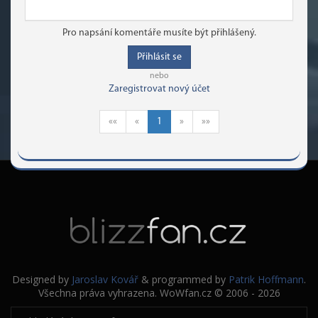
Pro napsání komentáře musíte být přihlášený.
Přihlásit se
nebo
Zaregistrovat nový účet
««
«
1
»
»»
Designed by
Jaroslav Kovář
& programmed by
Patrik Hoffmann
.
Všechna práva vyhrazena. WoWfan.cz © 2006 - 2026