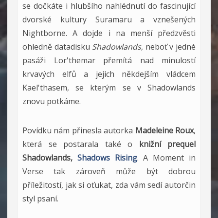
se dočkáte i hlubšího nahlédnutí do fascinující
dvorské kultury Suramaru a vznešených
Nightborne. A dojde i na menší předzvěsti
ohledně datadisku
Shadowlands
, neboť v jedné
pasáži Lor'themar přemítá nad minulostí
krvavých elfů a jejich někdejším vládcem
Kael'thasem, se kterým se v Shadowlands
znovu potkáme.
Povídku nám přinesla autorka
Madeleine Roux
,
která se postarala také o
knižní prequel
Shadowlands,
Shadows Rising
. A Moment in
Verse tak zároveň může být dobrou
příležitostí, jak si oťukat, zda vám sedí autorčin
styl psaní.