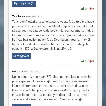
reagovat (5)
0
0
Valohran
05.01.2019 14:18
To je dobrá otázka, z toho textu to vypadá, že ta bitva bude
pro naše Kul Tiranské a Zandalarské spojence zásadní, tak
nás to dost možná do raidu pošle. Na druhou stranu, i když
to může zabrat s randomama celý večer, není raid něco, co
by hráč bez guildy nedokázal. Dostatečný gear by neměl
být problém dostat z warfrontů a emissarek, ze kterých
padá ilvl 370, z Darkshore i 385 myslím
@
reagovat
0
0
martinjc
05.01.2019 14:51
Nejde o item lv ten mam 372 ale o ten cas ked mas rodinu
je to kapanek zlozitejise
preto by ma to dost nasralo
lebo ked hram solo mozem si to zadelit ale ked sa musim
hlasit do raidu len preto aby som ziskal Kul Tyr by podla
mna bolo dost na trt a urcite by si dost ludi poslalo proti
sebe lebo doteraz nic take nebolo. Sak uvidime