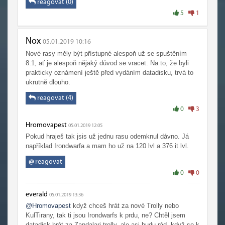
reagovat (0)
5
1
Nox
05.01.2019 10:16
Nové rasy měly být přístupné alespoň už se spuštěním
8.1, ať je alespoň nějaký důvod se vracet. Na to, že byli
prakticky oznámení ještě před vydáním datadisku, trvá to
ukrutně dlouho.
reagovat (4)
0
3
Hromovapest
05.01.2019 12:05
Pokud hraješ tak jsis už jednu rasu odemknul dávno. Já
například Irondwarfa a mam ho už na 120 lvl a 376 it lvl.
@
reagovat
0
0
everald
05.01.2019 13:36
@Hromovapest
když chceš hrát za nové Trolly nebo
KulTirany, tak ti jsou Irondwarfs k prdu, ne? Chtěl jsem
datadisk hrát za Zandalari trolly, ale asi budu rád, když se k