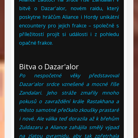
bitvě o Dazar'alor, novém raidu, který
poskytne hráčům Aliance i Hordy unikátní
encountery pro jejich frakce – společně s
příležitostí projít si události i z pohledu
opačné frakce.
Bitva o Dazar'alor
Po nespočetné věky představoval
Dazar'alor srdce vznešené a mocné říše
Zandalari. Jeho stráže zmařily mnoho
pokusů o zavraždění krále Rastakhana a
město samotné přečkalo zkoušky prastaré
i nové. Ale válka teď dorazila až k břehům
Zuldazaru a Aliance zahájila smělý výpad
na zlatou pyramidu, aby tak zpřetrhala