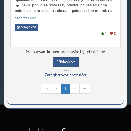
navíc pokud se nové rasy otevřou při následujicím
patchi tak je to doba tak akorád.. pořád budete mít rok na
to si novou rasu nagearovat pre dřív novej datadisk určitě
zobraziť viac
nebude, kor když se podívám na všechny předchozí
expanse v jakým intervalu vychází.
@
reagovat
zkrátka řečeno, kdo si počká, ten se dočká
1
0
Pro napsání komentáře musíte být přihlášený.
Přihlásit se
nebo
Zaregistrovat nový účet
««
«
1
»
»»