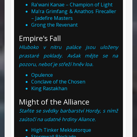
Ra'wani Kanae – Champion of Light
Ma’ra Grimfang & Anathos Firecaller
– Jadefire Masters
Grong the Revenant
Empire's Fall
Hluboko v nitru paláce jsou uloženy
prastaré poklady. Avšak mějte se na
pozoru, neboť je střeží hněv loa.
Opulence
Conclave of the Chosen
King Rastakhan
Might of the Alliance
Staňte se svědky barbarství Hordy, s nímž
zaútočí na udatné hrdiny Aliance.
High Tinker Mekkatorque
Stormwall Blockade