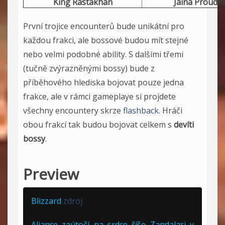
King Rastakhan
Jaina Proud
První trojice encounterů bude unikátní pro
každou frakci, ale bossové budou mít stejné
nebo velmi podobné ability. S dalšími třemi
(tučně zvýrazněnými bossy) bude z
příběhového hlediska bojovat pouze jedna
frakce, ale v rámci gameplaye si projdete
všechny encountery skrze
flashback
. Hráči
obou frakcí tak budou bojovat celkem s
devíti
bossy
.
Preview
Blizzard
zdroj
Aliance zaútočí na srdce říše Zandalari v