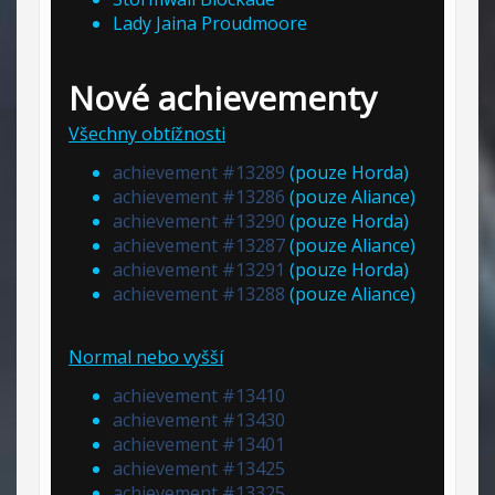
Lady Jaina Proudmoore
Nové achievementy
Všechny obtížnosti
achievement #13289
(pouze Horda)
achievement #13286
(pouze Aliance)
achievement #13290
(pouze Horda)
achievement #13287
(pouze Aliance)
achievement #13291
(pouze Horda)
achievement #13288
(pouze Aliance)
Normal nebo vyšší
achievement #13410
achievement #13430
achievement #13401
achievement #13425
achievement #13325