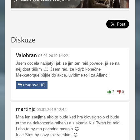
Diskuze
Valohran
05.01.2019 14:22
Jsem docela napjatý, jak se jim ten raid povede, já se na
něj dost těším
Jsem rád, že když konečně
Mekkatorque půjde do akce, uvidíme to i za Alianci.
reagovat (0)
2
0
martinjc
05.01.2019 12:42
Mna len zaujima ako to bude ked hra clovek solo ci bude
nutne na dokoncenie pribehu a ziskania Kul Tyran ist raid.
Lebo to by ma poriadne nasralo
Inac Stastny novy rok vsetkim