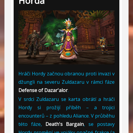
Horda
Hráči Hordy začnou obranou proti invazi v
džungli na severu Zuldazaru v rámci fáze
Defense of Dazar'alor
.
V srdci Zuldazaru se karta obrátí a hráči
Hordy si prožijí příběh – a trojici
encounterů – z pohledu Aliance. V průběhu
této fáze,
Death's Bargain
, se postavy
Hordy promění ve vojáky opačné frakce (a