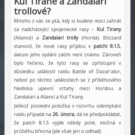
Kul Tirané a Zandalari
trollové?
Mnoho z vás se ptá, kdy si budete moci zahrát
za nadcházející spojenecké rasy –
Kul Tirany
(Aliance) a
Zandalari trolly
(Horda). Blizzard
stanovil, že nové rasy přijdou v
patchi 8.1.5
,
datum jeho vydání zatím není známo. Zároveň
bylo řečeno, že tyto rasy se zpřístupní v
důsledku událostí raidu Battle of Dazar'alor,
neboť po těchto událostech se z příběhového
hlediska upevní vztahy mezi Hordou a
Zandalari a Aliancí a Kul Tirany.
Jelikož poslední položka v rozvrhu odemykání
raidu připadá na
26. února
, dá se předpokládat,
že patch 8.1.5 vyjde někdy poté, možná v
průběhu března (jde však jen o odhad).