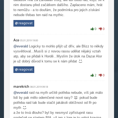
nim dostanu před začátkem dalšího. Zaplaceno mám, hrát
to nemůžu - a to doufám, že podmínka pro jejich získání
nebude třebas ten raid na mythic.
@
reagovat
0
0
Ace
05.01.2019 19:00
@everald
Logicky to mohlo přijít už dřív, ale Blizz to někdy
vysvětloval...Musíš si z novou rasou udělat nějaký vztah
atp, aby se přidali k Hordě...Myslím že ütok na Dazar Alor
je už dobrý důvod k tomu se k nám přidat
@
reagovat
2
0
marekrich
08.01.2019 09:18
@everald
raid na myth určitě potřeba nebude, víš jak málo
lidí by pak mělo odemčené nové rasy?
pokud bude
potřeba raid tak bude stačit jakákoli obtížnost od lfr po
myth
a že to trvá dlouho? byl by nesmysl zpřístupnit rasu
společně se startem BfA, už jen z lore je to uplná kravina