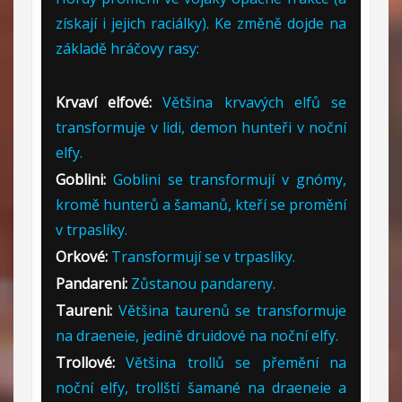
získají i jejich raciálky). Ke změně dojde na
základě hráčovy rasy:
Krvaví elfové:
Většina krvavých elfů se
transformuje v lidi, demon hunteři v noční
elfy.
Goblini:
Goblini se transformují v gnómy,
kromě hunterů a šamanů, kteří se promění
v trpaslíky.
Orkové:
Transformují se v trpaslíky.
Pandareni:
Zůstanou pandareny.
Taureni:
Většina taurenů se transformuje
na draeneie, jedině druidové na noční elfy.
Trollové:
Většina trollů se přemění na
noční elfy, trollští šamané na draeneie a