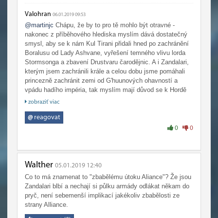
Valohran
06.01.2019 09:53
@martinjc
Chápu, že by to pro tě mohlo být otravné -
nakonec z příběhového hlediska myslím dává dostatečný
smysl, aby se k nám Kul Tirani přidali hned po zachránění
Boralusu od Lady Ashvane, vyřešení temného vlivu lorda
Stormsonga a zbavení Drustvaru čarodějnic. A i Zandalari,
kterým jsem zachránili krále a celou dobu jsme pomáhali
princezně zachránit zemi od G'huunových ohavností a
vpádu hadího impéria, tak myslím mají důvod se k Hordě
přidat.
zobraziť viac
Ale zas co se týče lfr raidů, nemusíš z toho být vyklepaný.
Bitva o Boralus, která je na quest uzavírající Jaininu linku
@
reagovat
na Kul Tirasu, mi napoprvé přišla možná těžší než lfr Uldir.
0
0
Myslím, že na Vic jsme wipli víckrát než G'huunovi (Ale ta
radost, když člověk může objevit taktiku vlastní zkušeností
místo čtení návodu...
). Raidy jsou rozdělený na křídla,
tak se to dá zvládnout po menších soustech. A teď už ví
Walther
05.01.2019 12:40
víc lidí taktiky
Co to má znamenat to "zbabělému útoku Aliance"? Že jsou
Přeju ti, abys to na spřátelené rasy dělat nemusel, když
Zandalari blbí a nechají si půlku armády odlákat někam do
nechceš, ale kdyby náhodou jo, myslím že by to nemuselo
pryč, není sebemenší implikací jakékoliv zbabělosti ze
být moc casual unfriendly
strany Alliance.