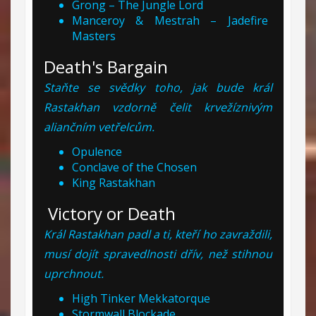
Grong – The Jungle Lord
Manceroy & Mestrah – Jadefire
Masters
Death's Bargain
Staňte se svědky toho, jak bude král
Rastakhan vzdorně čelit krvežíznivým
aliančním vetřelcům.
Opulence
Conclave of the Chosen
King Rastakhan
Victory or Death
Král Rastakhan padl a ti, kteří ho zavraždili,
musí dojít spravedlnosti dřív, než stihnou
uprchnout.
High Tinker Mekkatorque
Stormwall Blockade