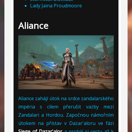
Lady Jaina Proudmoore
Aliance
Aliance zahájí útok na srdce zandalarského
impéria s cílem přerušit vazby mezi
Zandalari a Hordou. Započnou námořním
útokem na přístav v Dazar'aloru ve fázi
Siege of Dazar'alor
a probijí si cestu až k