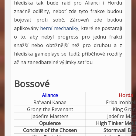
hlediska tak bude raid pro Alianci i Hordu
značně odlišný, neboť zde tyto frakce budou
bojovat proti sobě. Zároveň zde budou
aplikovány
herní mechaniky
, které se postarají
o to, aby nebyl progress pro jednu frakci
snažší nebo obtížnější než pro druhou a z
hlediska gameplaye se tudíž příběhové rozdíly
až na zanedbatelné výjimky setřou.
Bossové
Aliance
Horda
Ra'wani Kanae
Frida Ironbe
Grong the Revenant
King Gro
Jadefire Masters
Jadefire Mas
Opulence
High Tinker Mek
Conclave of the Chosen
Stormwall Blo