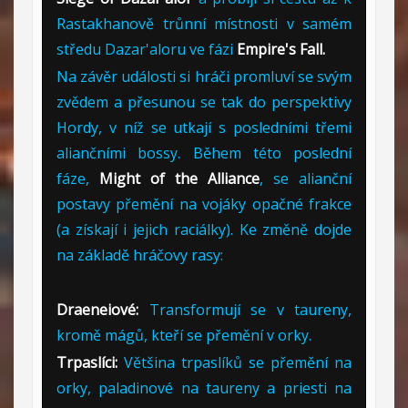
Rastakhanově trůnní místnosti v samém
středu Dazar'aloru ve fázi
Empire's Fall.
Na závěr události si hráči promluví se svým
zvědem a přesunou se tak do perspektivy
Hordy, v níž se utkají s posledními třemi
aliančními bossy. Během této poslední
fáze,
Might of the Alliance
, se alianční
postavy přemění na vojáky opačné frakce
(a získají i jejich raciálky). Ke změně dojde
na základě hráčovy rasy:
Draeneiové:
Transformují se v taureny,
kromě mágů, kteří se přemění v orky.
Trpaslíci
:
Většina trpaslíků se přemění na
orky, paladinové na taureny a priesti na