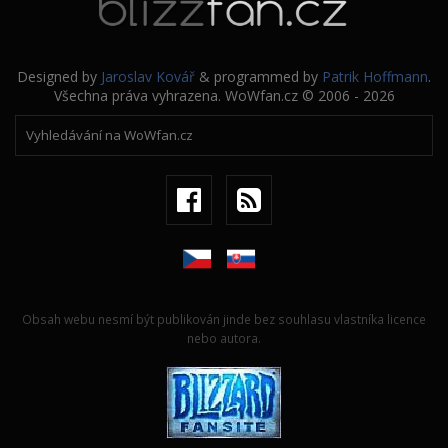
Designed by
Jaroslav Kovář
& programmed by
Patrik Hoffmann
.
Všechna práva vyhrazena. WoWfan.cz © 2006 - 2026
Obsah webu nesmí být publikován jinde bez souhlasu vlastníka licence
nebo autora.