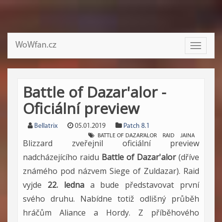
WoWfan.cz
Toggle
navigati
Battle of Dazar'alor -
Oficiální preview
Bellatrix
05.01.2019
Patch 8.1
BATTLE OF DAZAR'ALOR
RAID
JAINA
Blizzard zveřejnil oficiální preview
nadcházejícího raidu
Battle of Dazar'alor
(dříve
známého pod názvem Siege of Zuldazar). Raid
vyjde
22. ledna
a bude představovat první
svého druhu. Nabídne totiž odlišný průběh
hráčům Aliance a Hordy. Z příběhového