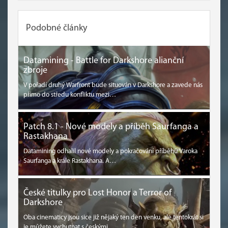
Podobné články
Datamining - Battle for Darkshore alianční
zbroje
V pořadí druhý Warfront bude situován v Darkshore a zavede nás
přímo do středu konfliktu mezi…
Patch 8.1 - Nové modely a příběh Saurfanga a
Rastakhana
Datamining odhalil nové modely a pokračování příběhů Varoka
Saurfanga a krále Rastakhana. A…
České titulky pro Lost Honor a Terror of
Darkshore
Oba cinematicy jsou sice již nějaký ten den venku, ale tentokrát si
je můžete vychutnat s českými…