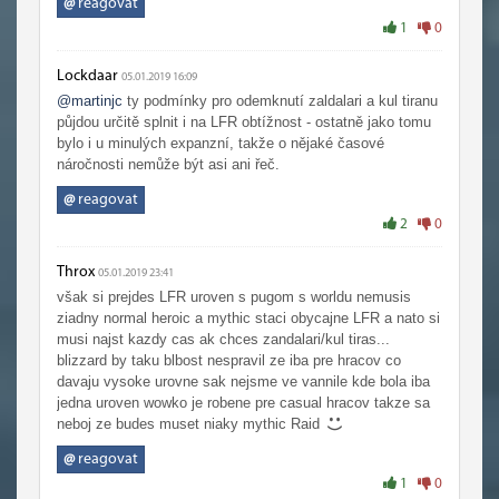
@
reagovat
1
0
Lockdaar
05.01.2019 16:09
@martinjc
ty podmínky pro odemknutí zaldalari a kul tiranu
půjdou určitě splnit i na LFR obtížnost - ostatně jako tomu
bylo i u minulých expanzní, takže o nějaké časové
náročnosti nemůže být asi ani řeč.
@
reagovat
2
0
Throx
05.01.2019 23:41
však si prejdes LFR uroven s pugom s worldu nemusis
ziadny normal heroic a mythic staci obycajne LFR a nato si
musi najst kazdy cas ak chces zandalari/kul tiras...
blizzard by taku blbost nespravil ze iba pre hracov co
davaju vysoke urovne sak nejsme ve vannile kde bola iba
jedna uroven wowko je robene pre casual hracov takze sa
neboj ze budes muset niaky mythic Raid
@
reagovat
1
0