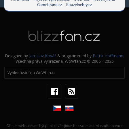
Gamebrand.cz
·
Kouzelnehry.cz
Designed by
Jaroslav Kovář
& programmed by
Patrik Hoffmann
.
Všechna práva vyhrazena. WoWfan.cz © 2006 - 2026
Obsah webu nesmí být publikován jinde bez souhlasu vlastníka licence