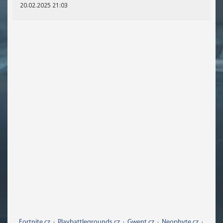
20.02.2025 21:03
Fortnite.cz
·
Playbattlegrounds.cz
·
Gwent.cz
·
Neophyte.cz
·