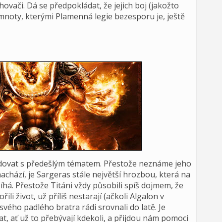
ovači. Dá se předpokládat, že jejich boj (jakožto
mnoty, kterými Plamenná legie bezesporu je, ještě
ovat s předešlým tématem. Přestože neznáme jeho
achází, je Sargeras stále největší hrozbou, která na
íhá. Přestože Titáni vždy působili spíš dojmem, že
li život, už příliš nestarají (ačkoli Algalon v
svého padlého bratra rádi srovnali do latě. Je
, ať už to přebývají kdekoli, a přijdou nám pomoci