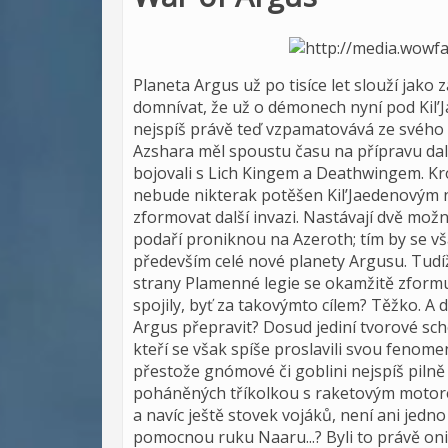
Planeta Argus už po tisíce let slouží jako
domnívat, že už o démonech nyní pod Kil’
nejspíš právě teď vzpamatovává ze svého 
Azshara měl spoustu času na přípravu da
bojovali s Lich Kingem a Deathwingem. K
nebude nikterak potěšen Kil’Jaedenovým n
zformovat další invazi. Nastávají dvě možn
podaří proniknou na Azeroth; tím by se vš
především celé nové planety Argusu. Tudí
strany Plamenné legie se okamžitě zformu
spojily, byť za takovýmto cílem? Těžko. A 
Argus přepravit? Dosud jediní tvorové sch
kteří se však spíše proslavili svou fenome
přestože gnómové či goblini nejspíš pilně
poháněných tříkolkou s raketovým motore
a navíc ještě stovek vojáků, není ani jedno
pomocnou ruku Naaru...? Byli to právě o