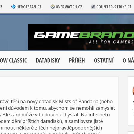
CZ
HEROESFAN.CZ
OVERWATCH.CZ
COUNTER-STRIKE.CZ
OW CLASSIC
DATADISKY
PŘÍBĚH
OSTATNÍ
O NÁ
rávě těší na nový datadisk Mists of Pandaria (nebo
není důvodem k tomu, abychom se nemohli zamyslet
s Blizzard může v budoucnu chystat. Na internetu
edem dění příštích datadisků, a sami byste jistě
i shrnout některé z těch nejpravděpodobnějších