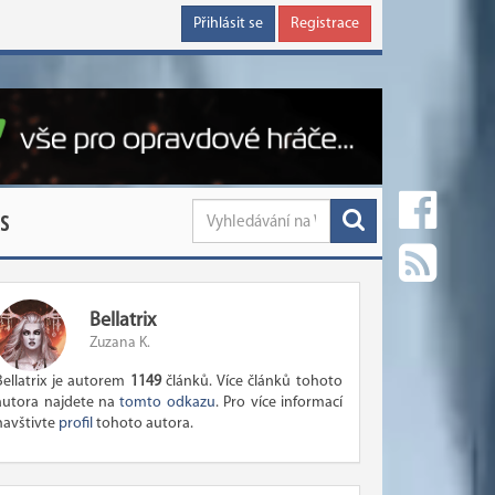
Přihlásit se
Registrace
S
Bellatrix
Zuzana K.
Bellatrix je autorem
1149
článků. Více článků tohoto
autora najdete na
tomto odkazu
. Pro více informací
navštivte
profil
tohoto autora.