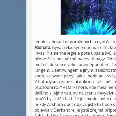
Jedním z dosud neporažených a nyní čas
Azshara
. Bývalá vládkyně nočních elfů, kt
invazi Plamenné legie a poté upsala svůj ži
přetvořili v nestvůrné hadovité nagy. Od t
možné, dokonce velmi pravděpodobné, že c
Kingem, Deathwingem a jinými záležitost
spolu se svými pány), jak si podmanit svě
V Cataclysmu jsme s ní dokonce už i měli t
„epizodní roli“ v Darkshore, kde měla men
dalšího z jejího vstupu na scénu nevypl
hráčů byl jistě i fakt, že její model byl z
někdy Azshara opět objeví, jistě to bude
objevila v Darkshore, je jistě zřejmá při
čeká... Když už jsem se dotkla tématu Az