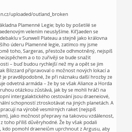
 základna Plamenné Legie; bylo by pošetilé se
Jaedenovým velením neuslyšíme. Kil’Jaeden se
debaklu v Sunwell Plateau a stejně jako královna
lšího úderu Plamenné legie, zatímco my jsme
romě toho, Sargeras, přestože odhmotněný, nejspíš
eúspěchem a o to zuřivěji se bude snažit
osti – buď budou rychlejší než my a opět se jim
ak Blizzard připravoval o možnost nových lokací a
ž je pravděpodobné, že při náznaku další hrozby ze
je odvetná armáda – že by se však Aliance a Horda
druhou otázkou zůstává, jak by se mohli hráči na
opní intergalaktického cestování jsou draeneiové,
nální schopností ztroskotávat na jiných planetách. A
 pracují na výrobě vesmírných raket (nejspíš
m), jako možnost přepravy na takovou vzdálenost,
 z toho příliš důvěryhodné. Že by však podali
ni, kdo pomohl draeneiům uprchnout z Argusu, aby