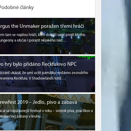
Podobné články
rgus the Unmaker poražen třemi hráči
em tam se najdou hráči, kteří dokáží sami projít Mythic
ungeony a občas i porazit nějakého raid…
o hry bylo přidáno Reckfulovo NPC
lizzard ukázal, že umí uctít památku nedávno zesnulého
treamera Reckfula. V Shadowlands totiž…
rewfest 2019 – Jedlo, pivo a zábava
ačal sa najúžasnejší festival v roku – sviatok piva, praclíkov a
ekonečnej zábavy v kruhu…