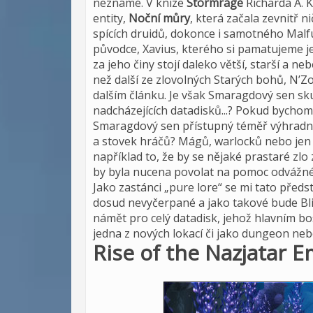
neznámé. V knize
Stormrage
Richarda A. 
entity,
Noční můry
, která začala zevnitř n
spících druidů, dokonce i samotného Malfu
původce, Xavius, kterého si pamatujeme ješ
za jeho činy stojí daleko větší, starší a neb
než další ze zlovolných Starých bohů, N’Z
dalším článku. Je však Smaragdový sen s
nadcházejících datadisků...? Pokud bychom
Smaragdový sen přístupný téměř výhradně
a stovek hráčů? Mágů, warlocků nebo jen
například to, že by se nějaké prastaré zl
by byla nucena povolat na pomoc odvážné 
Jako zastánci „pure lore“ se mi tato před
dosud nevyčerpané a jako takové bude Bliz
námět pro celý datadisk, jehož hlavním b
jedna z nových lokací či jako dungeon ne
Rise of the Nazjatar 