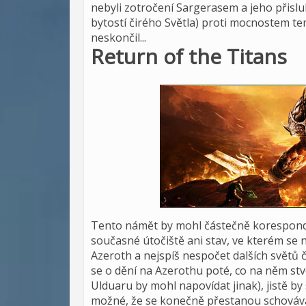
nebyli zotročení Sargerasem a jeho přisluh
bytostí čirého Světla) proti mocnostem te
neskončil...
Return of the Titans
Tento námět by mohl částečně korespond
současné útočiště ani stav, ve kterém se n
Azeroth a nejspíš nespočet dalších světů č
se o dění na Azerothu poté, co na něm stvoři
Ulduaru by mohl napovídat jinak), jistě by 
možné, že se konečně přestanou schovávat