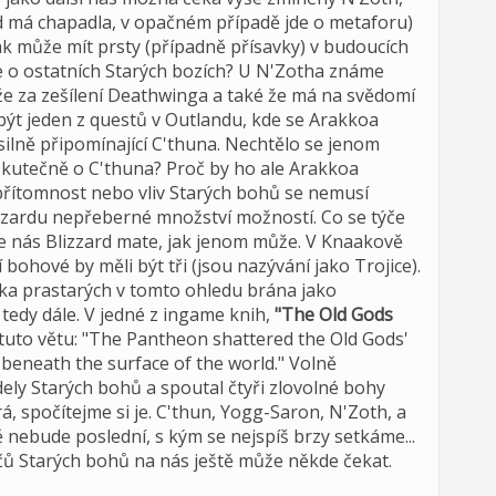
d má chapadla, v opačném případě jde o metaforu)
 může mít prsty (případně přísavky) v budoucích
me o ostatních Starých bozích? U N'Zotha známe
e za zešílení Deathwinga a také že má na svědomí
ýt jeden z questů v Outlandu, kde se Arakkoa
silně připomínající C'thuna. Nechtělo se jenom
skutečně o C'thuna? Proč by ho ale Arakkoa
 přítomnost nebo vliv Starých bohů se nemusí
zzardu nepřeberné množství možností. Co se týče
e nás Blizzard mate, jak jenom může. V Knaakově
í bohové by měli být tři (jsou nazývání jako Trojice).
lka prastarých v tomto ohledu brána jako
tedy dále. V jedné z ingame knih,
"The Old Gods
tuto větu: "The Pantheon shattered the Old Gods'
r beneath the surface of the world." Volně
dely Starých bohů a spoutal čtyři zlovolné bohy
, spočítejme si je. C'thun, Yogg-Saron, N'Zoth, a
nebude poslední, s kým se nejspíš brzy setkáme...
ačů Starých bohů na nás ještě může někde čekat.