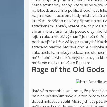
četné Azshařiny sochy, které se ve WoW vy
na Bloodcursed Isle poblíž Bloodmyst Isle
naga s hadím ocasem, hady místo vlasů a č
který mi ze všeho nejvíce připomíná onu 
strážkyněmi, zbraň, kterou nejvíc prosl
zbraň měla vlastnit? Jde pouze o symboli
jejích rukou hlubší význam? Je možné, že j
pocházející ještě z Války prastarých? Ka
ztraceno navždy. Mořské dno je hluboké a r
zákoutích, kam nikdy nedosáhne sluneční 
může také nést nejrůznější ostrovy, o který
můžeme nalézt, to ví jen Blizzard.
Rage of the Old Gods
Jistě vám nemohlo uniknout, že předešlá d
na nich především skvělé je ten prostý fakt
dosud milostivě sdělil. Může jich být pět,
měli tu čest se C’thunem a Yogg-Saronem;