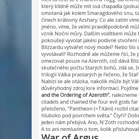
který klidně může mít svá chapadla (poku
omotaná jak kolem Smaragdového snu, tak
činech královny Azshary. Co ale zatím ví
jméno, víme, že velmi pravděpodobně můž
vznik Noční můry. Dalším vodítkem může b
pokoušejí vyvolat jakési podivné stvoření 
Blizzardu vytvářet nový model? Nebo šlo 
vyvolávali? Rozhodně ale můžeme říci, že
omezovat pouze na Azeroth, což dává Bli
skutečného počtu Starých bohů, zdá se, ž
trilogii Válka prastarých je řečeno, že Stař
Nabízí se ale otázka, nakolik může být Vá
důvěryhodný zdroj lore informací. Pojďme 
and the Ordering of Azeroth"
, nalezneme 
citadels and chained the four evil gods fa
přeloženo, "Pantheon (=Titáni) rozbil cita
hluboko pod povrchem světa." Čtyři? Dobrá
jeden nám přebývá. Ano, N'Zoth rozhodně 
A to ani nemluvím o tom, kolik přisluhov
War of Argus