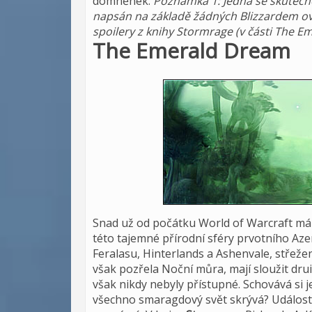
domněnek.
Poznámka 1: Jedná se skutečn
napsán na základě žádných Blizzardem ov
spoilery z knihy Stormrage (v části The E
The Emerald Dream
Snad už od počátku World of Warcraft má
této tajemné přírodní sféry prvotního Aze
Feralasu, Hinterlands a Ashenvale, střežen
však pozřela Noční můra, mají sloužit d
však nikdy nebyly přístupné. Schovává si j
všechno smaragdový svět skrývá? Události