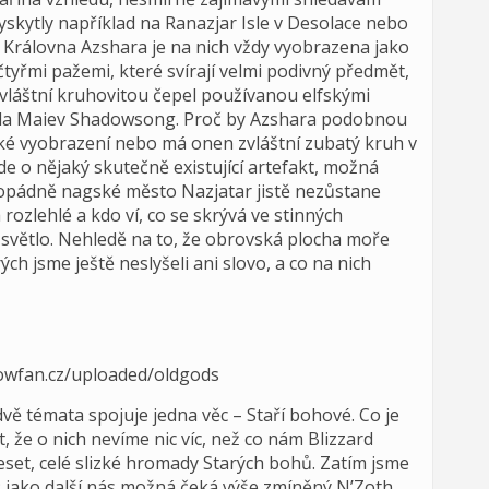
skytly například na Ranazjar Isle v Desolace nebo
. Královna Azshara je na nich vždy vyobrazena jako
tyřmi pažemi, které svírají velmi podivný předmět,
zvláštní kruhovitou čepel používanou elfskými
avila Maiev Shadowsong. Proč by Azshara podobnou
cké vyobrazení nebo má onen zvláštní zubatý kruh v
de o nějaký skutečně existující artefakt, možná
ždopádně nagské město Nazjatar jistě nezůstane
ozlehlé a kdo ví, co se skrývá ve stinných
světlo. Nehledě na to, že obrovská plocha moře
ch jsme ještě neslyšeli ani slovo, a co na nich
vě témata spojuje jedna věc – Staří bohové. Co je
, že o nich nevíme nic víc, než co nám Blizzard
 deset, celé slizké hromady Starých bohů. Zatím jsme
 jako další nás možná čeká výše zmíněný N’Zoth,