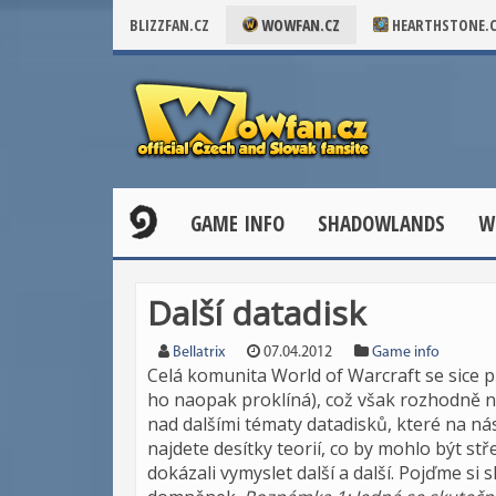
BLIZZFAN.CZ
WOWFAN.CZ
HEARTHSTONE.
GAME INFO
SHADOWLANDS
W
Další datadisk
Bellatrix
07.04.2012
Game info
Celá komunita World of Warcraft se sice p
ho naopak proklíná), což však rozhodně 
nad dalšími tématy datadisků, které na ná
najdete desítky teorií, co by mohlo být stř
dokázali vymyslet další a další. Pojďme s