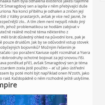
Knaaka nám byla odhalena existence jakési tajemné
ičit Smaragdový sen a lapila v něm přebývající duše
riona. Na konci příběhu je odhalen a zničen její
tě z Války prastarých, avšak je více než jasné, že
ezpečnější zlo... A tím zlem není nejspíš nikdo jiný
oth, jehož problematikou se hodlám zabývat v
kutečně reálně možné téma některého z
 měli brát důsledný ohled na původní lore, pak je
 pouze druidům. Jak by se odůvodnil vstup stovek
 obyčejných bojovníků? Možným řešením je
o začalo i po poražení Xaviuse opět rozmáhat a Ysera
dobrodruhy ochotné bojovat za její snovou říši.
stava poněkud příčí, avšak Smaragdový sen je téma
zardem zcela jistě použito – ať už jako ústřední
ossem by poté mohl být například onen N’zoth, jako
bo raid. Každopádně o něm rozhodně ještě uslyšíme.
Empire