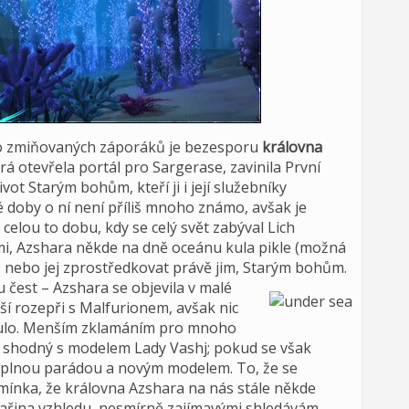
to zmiňovaných záporáků je bezesporu
královna
erá otevřela portál pro Sargerase, zavinila První
vot Starým bohům, kteří ji i její služebníky
é doby o ní není příliš mnoho známo, avšak je
elou to dobu, kdy se celý svět zabýval Lich
mi, Azshara někde na dně oceánu kula pikle (možná
t, nebo jej zprostředkovat právě jim, Starým bohům.
u čest – Azshara se objevila v malé
ší rozepři s Malfurionem, avšak nic
ynulo. Menším zklamáním pro mnoho
cela shodný s modelem Lady Vashj; pokud se však
 s plnou parádou a novým modelem. To, že se
pomínka, že královna Azshara na nás stále někde
shařina vzhledu, nesmírně zajímavými shledávám