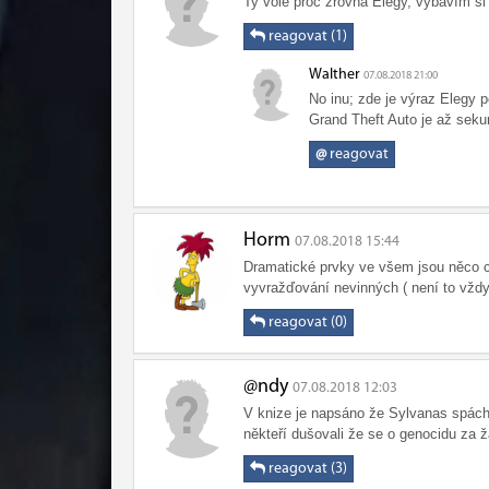
Ty vole proč zrovna Elegy, vybavím si
reagovat (1)
Walther
07.08.2018 21:00
No inu; zde je výraz Elegy p
Grand Theft Auto je až seku
@
reagovat
Horm
07.08.2018 15:44
Dramatické prvky ve všem jsou něco c
vyvražďování nevinných ( není to vždy
reagovat (0)
@ndy
07.08.2018 12:03
V knize je napsáno že Sylvanas spácha
někteří dušovali že se o genocidu za 
reagovat (3)