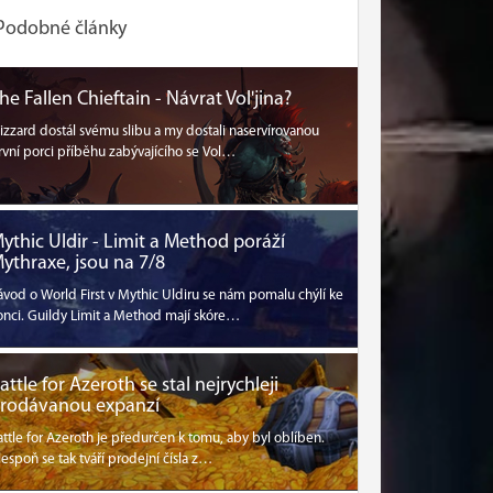
Podobné články
he Fallen Chieftain - Návrat Vol'jina?
lizzard dostál svému slibu a my dostali naservírovanou
rvní porci příběhu zabývajícího se Vol…
ythic Uldir - Limit a Method poráží
ythraxe, jsou na 7/8
ávod o World First v Mythic Uldiru se nám pomalu chýlí ke
onci. Guildy Limit a Method mají skóre…
attle for Azeroth se stal nejrychleji
rodávanou expanzí
attle for Azeroth je předurčen k tomu, aby byl oblíben.
lespoň se tak tváří prodejní čísla z…