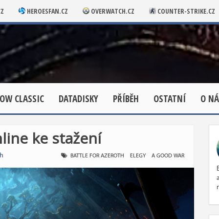
CZ
HEROESFAN.CZ
OVERWATCH.CZ
COUNTER-STRIKE.CZ
OW CLASSIC
DATADISKY
PŘÍBĚH
OSTATNÍ
O NÁ
line ke stažení
th
BATTLE FOR AZEROTH
ELEGY
A GOOD WAR