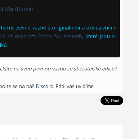
d War (Horda)
herné pevné vazbě s originálními a exkluzivními
rld of Warcraft: Battle for Azeroth
, které jsou k
íků.
počkáte na svou pevnou vazbu ze sběratelské edice?
ipojte se na náš
Discord
. Rádi vás uvidíme.