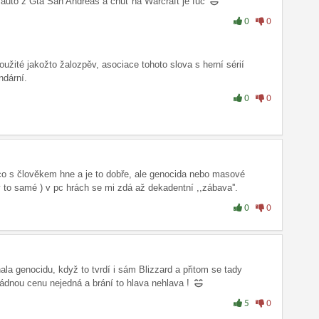
 auto z Gta San Andreas a chuť na Warcraft je fuč
0
0
oužité jakožto žalozpěv, asociace tohoto slova s herní sérií
ndární.
0
0
o s člověkem hne a je to dobře, ale genocida nebo masové
 to samé ) v pc hrách se mi zdá až dekadentní ,,zábava''.
0
0
la genocidu, když to tvrdí i sám Blizzard a přitom se tady
žádnou cenu nejedná a brání to hlava nehlava !
5
0