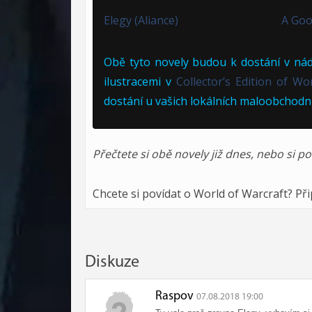
Elegy (Aliance)
A Goo
Obě tyto novely budou k dostání v nád
ilustracemi v
Collector’s Edition of Wo
dostání u vašich lokálních maloobchodn
Přečtete si obě novely již dnes, nebo si 
Chcete si povídat o World of Warcraft? Př
Diskuze
Raspov
07.08.2018 19:00