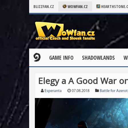
BLIZZFAN.CZ
WOWFAN.CZ
HEARTHSTONE.
GAME INFO
SHADOWLANDS
W
Elegy a A Good War on
Esperanta
07.08.2018
Battle for Azero