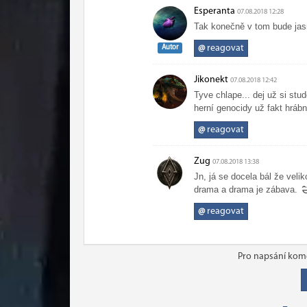
Esperanta
07.08.2018 12:28
Tak konečně v tom bude ja
@
reagovat
Autor
Jikonekt
07.08.2018 12:42
Tyve chlape... dej už si stud
herní genocidy už fakt hráb
@
reagovat
Zug
07.08.2018 13:38
Jn, já se docela bál že veli
drama a drama je zábava.
@
reagovat
Pro napsání kome