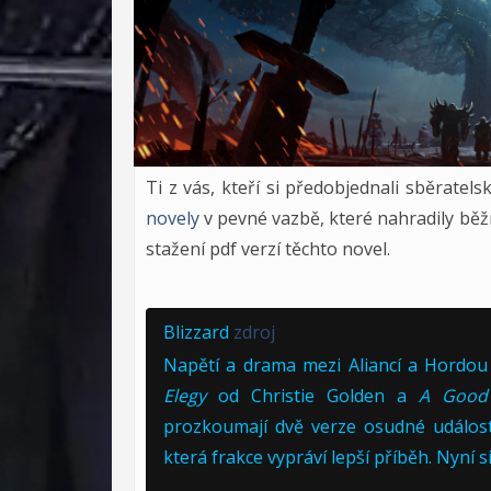
Ti z vás, kteří si předobjednali sběratel
novely
v pevné vazbě, které nahradily běž
stažení pdf verzí těchto novel.
Blizzard
zdroj
Napětí a drama mezi Aliancí a Hordou 
Elegy
od Christie Golden a
A Good
prozkoumají dvě verze osudné událost
která frakce vypráví lepší příběh. Nyní 