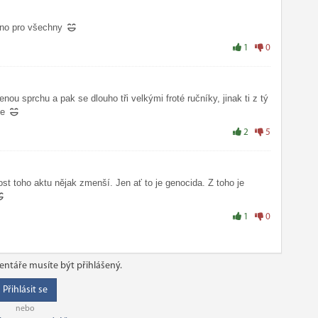
sno pro všechny
1
0
enou sprchu a pak se dlouho tři velkými froté ručníky, jinak ti z tý
ne
2
5
kost toho aktu nějak zmenší. Jen ať to je genocida. Z toho je
1
0
ntáře musíte být přihlášený.
Přihlásit se
nebo