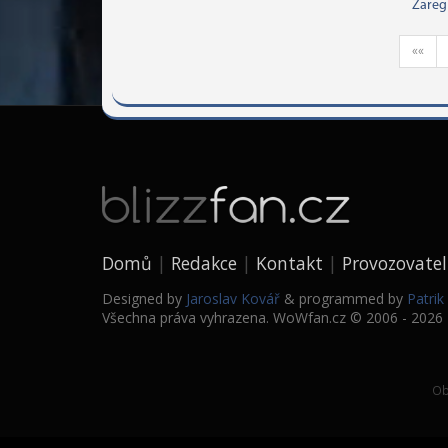
Zareg
««
Domů
Redakce
Kontakt
Provozovatel
Designed by
Jaroslav Kovář
& programmed by
Patri
Všechna práva vyhrazena. WoWfan.cz © 2006 - 2026
Ob