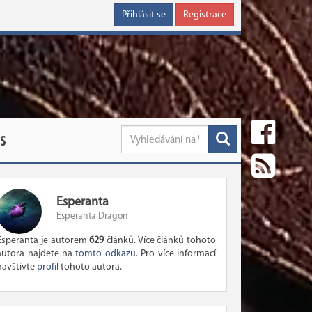
Přihlásit se
Registrace
S
Esperanta
Esperanta Dragon
Esperanta je autorem
629
článků. Více článků tohoto
autora najdete na
tomto odkazu
. Pro více informací
navštivte
profil
tohoto autora.