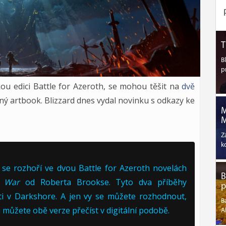
T
B
p
skou edici Battle for Azeroth, se mohou těšit na
dvě
ný artbook. Blizzard dnes vydal novinku s odkazy ke
M
M
Z
k
se rozhoří ve dvou Battle for Azeroth novelách
B
 War
od Roberta Brookse. Tyto dva příběhy
p
i v Darkshore. A jen vy se můžete rozhodnout,
B
si můžete obě verze přečíst v digitální podobě.
A