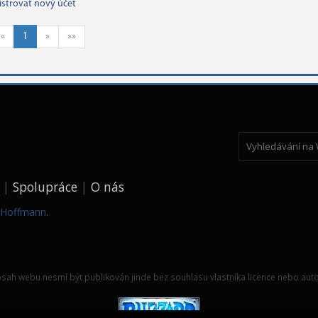
istrovat nový účet
«
1
»
»»
Spolupráce
O nás
k Hoffmann
.
sah webu nesmí být publikován jinde bez souhlasu vlastníka licence nebo auto