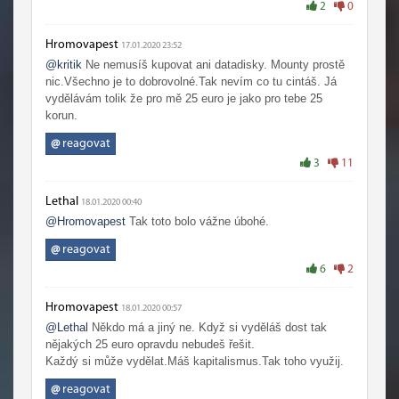
2
0
Hromovapest
17.01.2020 23:52
@kritik
Ne nemusíš kupovat ani datadisky. Mounty prostě
nic.Všechno je to dobrovolné.Tak nevím co tu cintáš. Já
vydělávám tolik že pro mě 25 euro je jako pro tebe 25
korun.
@
reagovat
3
11
Lethal
18.01.2020 00:40
@Hromovapest
Tak toto bolo vážne úbohé.
@
reagovat
6
2
Hromovapest
18.01.2020 00:57
@Lethal
Někdo má a jiný ne. Když si vyděláš dost tak
nějakých 25 euro opravdu nebudeš řešit.
Každý si může vydělat.Máš kapitalismus.Tak toho využij.
@
reagovat