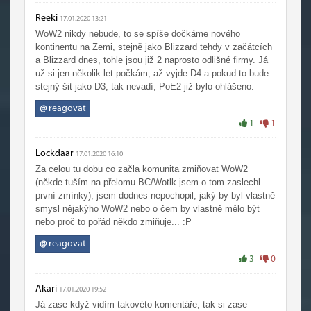
Reeki
17.01.2020 13:21
WoW2 nikdy nebude, to se spíše dočkáme nového
kontinentu na Zemi, stejně jako Blizzard tehdy v začátcích
a Blizzard dnes, tohle jsou již 2 naprosto odlišné firmy. Já
už si jen několik let počkám, až vyjde D4 a pokud to bude
stejný šit jako D3, tak nevadí, PoE2 již bylo ohlášeno.
@
reagovat
1
1
Lockdaar
17.01.2020 16:10
Za celou tu dobu co začla komunita zmiňovat WoW2
(někde tuším na přelomu BC/Wotlk jsem o tom zaslechl
první zmínky), jsem dodnes nepochopil, jaký by byl vlastně
smysl nějakýho WoW2 nebo o čem by vlastně mělo být
nebo proč to pořád někdo zmiňuje... :P
@
reagovat
3
0
Akari
17.01.2020 19:52
Já zase když vidím takovéto komentáře, tak si zase