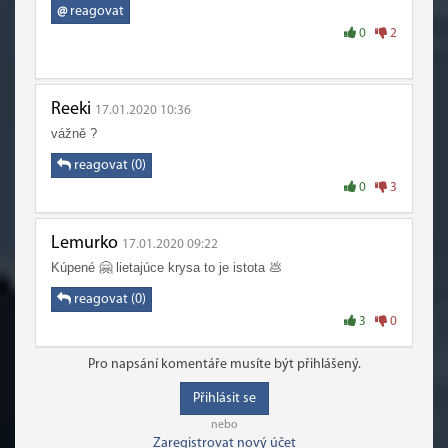
@
reagovat
0
2
Reeki
17.01.2020 10:36
vážně ?
reagovat (0)
0
3
Lemurko
17.01.2020 09:22
Kúpené 🤗 lietajúce krysa to je istota 💩
reagovat (0)
3
0
Pro napsání komentáře musíte být přihlášený.
Přihlásit se
nebo
Zaregistrovat nový účet