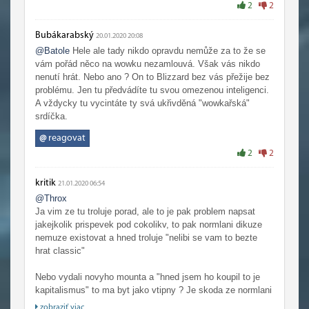
2
2
Bubákarabský
20.01.2020 20:08
@Batole
Hele ale tady nikdo opravdu nemůže za to že se
vám pořád něco na wowku nezamlouvá. Však vás nikdo
nenutí hrát. Nebo ano ? On to Blizzard bez vás přežije bez
problému. Jen tu předvádíte tu svou omezenou inteligenci.
A vždycky tu vycintáte ty svá ukřivděná "wowkařská"
srdíčka.
@
reagovat
2
2
kritik
21.01.2020 06:54
@Throx
Ja vim ze tu troluje porad, ale to je pak problem napsat
jakejkolik prispevek pod cokolikv, to pak normlani dikuze
nemuze existovat a hned troluje "nelibi se vam to bezte
hrat classic"
Nebo vydali novyho mounta a "hned jsem ho koupil to je
kapitalismus" to ma byt jako vtipny ? Je skoda ze normlani
diskuze o wow v cestine uz vlastne nikde neexistuje. Ja
zobraziť viac