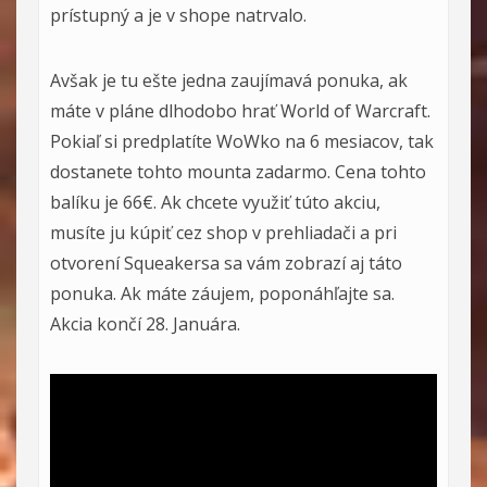
prístupný a je v shope natrvalo.
Avšak je tu ešte jedna zaujímavá ponuka, ak
máte v pláne dlhodobo hrať World of Warcraft.
Pokiaľ si predplatíte WoWko na 6 mesiacov, tak
dostanete tohto mounta zadarmo. Cena tohto
balíku je 66€. Ak chcete využiť túto akciu,
musíte ju kúpiť cez shop v prehliadači a pri
otvorení Squeakersa sa vám zobrazí aj táto
ponuka. Ak máte záujem, poponáhľajte sa.
Akcia končí 28. Januára.