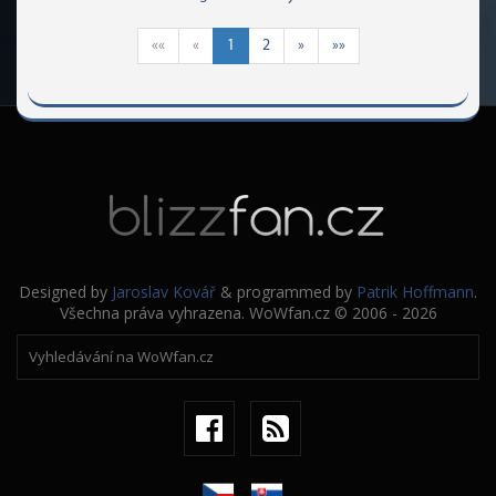
««
«
1
2
»
»»
Designed by
Jaroslav Kovář
& programmed by
Patrik Hoffmann
.
Všechna práva vyhrazena. WoWfan.cz © 2006 - 2026