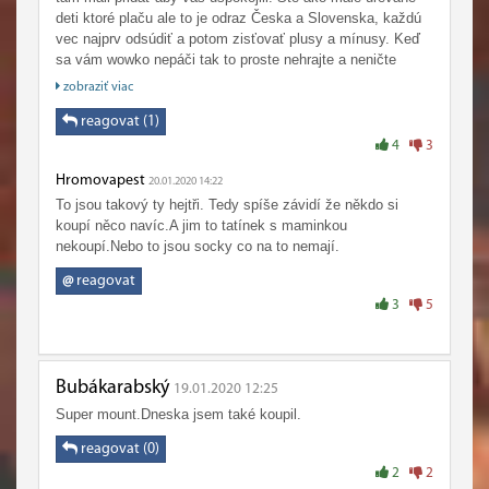
"game is bad, we need some changes!", proto jsem několik
deti ktoré plaču ale to je odraz Česka a Slovenska, každú
dní nazpátek navštěvování Classic forumu už úplně
vec najprv odsúdiť a potom zisťovať plusy a mínusy. Keď
vzdal... je to škoda, classic jako takový se mi celkově líbí,
sa vám wowko nepáči tak to proste nehrajte a neničte
ale tohle je bohužel horší než na retailu
zážitok z hry ostatným. Ľudovo povedané choďte dopiče
zobraziť viac
<3
reagovat (1)
4
3
Hromovapest
20.01.2020 14:22
To jsou takový ty hejtři. Tedy spíše závidí že někdo si
koupí něco navíc.A jim to tatínek s maminkou
nekoupí.Nebo to jsou socky co na to nemají.
@
reagovat
3
5
Bubákarabský
19.01.2020 12:25
Super mount.Dneska jsem také koupil.
reagovat (0)
2
2