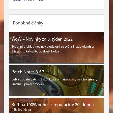
profil
tohoto autora.
Podobné články
WoW – Novinky za 8. týden 2022
Týdenní přehled novinek a událostí ze světa Shadowlands a
Blizzardu. Aktuality, události, bulvár.…
Patch Notes 8.6.7
Veľký update patchu 8.6.7, ktorý prináša do hry mnoho zmien,
vrátane úpravy povolaní.
Buff na 100% bonus k reputacím: 20. dubna –
18. května