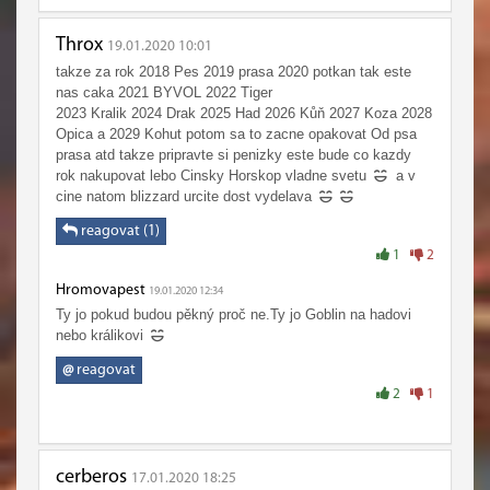
Throx
19.01.2020 10:01
takze za rok 2018 Pes 2019 prasa 2020 potkan tak este
nas caka 2021 BYVOL 2022 Tiger
2023 Kralik 2024 Drak 2025 Had 2026 Kůň 2027 Koza 2028
Opica a 2029 Kohut potom sa to zacne opakovat Od psa
prasa atd takze pripravte si penizky este bude co kazdy
rok nakupovat lebo Cinsky Horskop vladne svetu
a v
cine natom blizzard urcite dost vydelava
reagovat (1)
1
2
Hromovapest
19.01.2020 12:34
Ty jo pokud budou pěkný proč ne.Ty jo Goblin na hadovi
nebo králikovi
@
reagovat
2
1
cerberos
17.01.2020 18:25