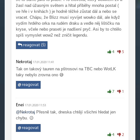
žasl nad úžasným světem a hltal příběhy mnoha postal (
ve hře i v knihách ) je hodně těžké zůstat dál a nebo se
vracet. Chápu, že Blizz musí vyvíjet wowko dál, ale když
vydím hrdého orka na rudém draku a vedle něj lištičku na
kryse, včele nebo praseti je nadšení pryč. Asi by to chtělo
spíš vymyslet wow2 než zničit legendu.
reagovat (5)
4
5
Nekrotaj
17.01.2020 11:41
Tak on takový tauren na pštrosovi na TBC nebo WotLK
taky nebylo zrovna ono 😅
@
reagovat
7
1
Enei
17.01.2020 11:53
@Nekrotaj
Přesně tak, dneska chtějí všichni hledat jen
chybu. 😉
@
reagovat
4
2