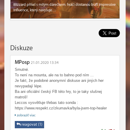
Blizzard přišel s milým dárečkem: hráči dostanou buff Impressive
Influence, který navyšuje…
Diskuze
MPosp
21.01.2020 13:34
Smutné.
To není na mounta, ale na to bahno pod ním ...
Je fakt, že podobné anonymní diskuse ani jiných her
nevypadají lépe.
Ba ani oficiální český FB této hry, to je taky slušnej
matroš!
Leccos vysvětluje třebas tato sonda :
https://www.respekt.cz/zkumavka/byla-jsem-top-healer
Solidní diskuse duševně vyzrálých jedinců z internetu už
zobraziť viac
bohužel asi navždy zmizely a zbylo jen pískoviště naší
povedené mládeže. Tak se děcka hezky bavte a
reagovat (1)