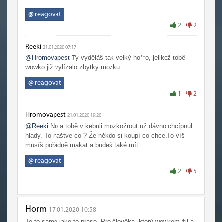
nemam problem s anglictinou, ale nekdy to neni ono, ale
mas pravdu sem nema smysl uz nic moc psat ...
@
reagovat
2
2
Reeki
21.01.2020 07:17
@Hromovapest
Ty vyděláš tak velký ho**o, jelikož tobě
wowko již vylízalo zbytky mozku
@
reagovat
1
2
Hromovapest
21.01.2020 19:20
@Reeki
No a tobě v kebuli mozkožrout už dávno chcípnul
hlady. To naštve co ? Že někdo si koupí co chce.To víš
musíš pořádně makat a budeš také mít.
@
reagovat
2
5
Horm
17.01.2020 10:58
Je to samé jako to prase. Pro člověka, který wowkem žil a