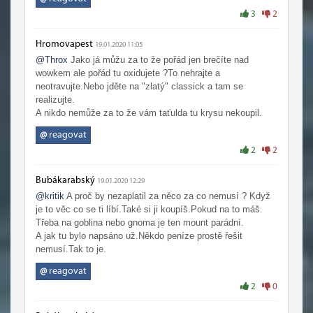
3
2
Hromovapest
19.01.2020 11:05
@Throx
Jako já můžu za to že pořád jen brečíte nad
wowkem ale pořád tu oxidujete ?To nehrajte a
neotravujte.Nebo jděte na "zlatý" classick a tam se
realizujte.
A nikdo nemůže za to že vám taťulda tu krysu nekoupil.
@
reagovat
2
2
Bubákarabský
19.01.2020 12:29
@kritik
A proč by nezaplatil za něco za co nemusí ? Když
je to věc co se ti líbí.Také si ji koupíš.Pokud na to máš.
Třeba na goblina nebo gnoma je ten mount parádní.
A jak tu bylo napsáno už.Někdo peníze prostě řešit
nemusí.Tak to je.
@
reagovat
2
0