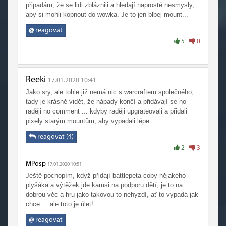
připadám, že se lidi zbláznili a hledají naprosté nesmysly,
aby si mohli kopnout do wowka. Je to jen blbej mount...
@
reagovat
5
0
Reeki
17.01.2020 10:41
Jako sry, ale tohle již nemá nic s warcraftem společného,
tady je krásně vidět, že nápady končí a přidávají se no
raději no comment ... kdyby raději upgrateovali a přidali
pixely starým mountům, aby vypadali lépe.
reagovat (4)
2
3
MPosp
17.01.2020 10:51
Ještě pochopím, když přidají battlepeta coby nějakého
plyšáka a výtěžek jde kamsi na podporu dětí, je to na
dobrou věc a hru jako takovou to nehyzdí, ať to vypadá jak
chce ... ale toto je úlet!
@
reagovat