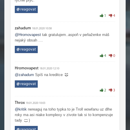
rychle pryč.
@
reagovat
1
4
zahadum
18.01.2020 10:58
@Hromovapest
tak gratulujem..aspoň v peňaženke máš
nejaký obsah ....
@
reagovat
4
0
Hromovapest
18.01.2020 12:10
@zahadum
Spíš na kreditce
@
reagovat
2
3
Throx
19.01.2020 10:03
@kritik
nereaguj na toho typka to je Troll wowfanu uz dlhe
roky ma asi niake komplexy v zivote tak si to kompenzuje
tady
)
@
reagovat