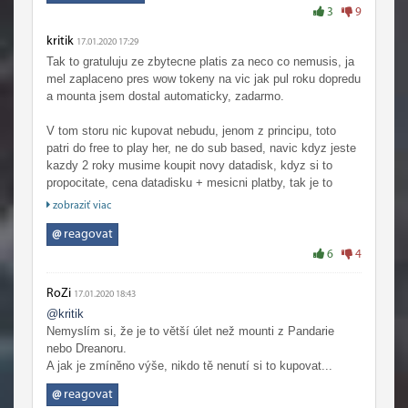
3
9
kritik
17.01.2020 17:29
Tak to gratuluju ze zbytecne platis za neco co nemusis, ja
mel zaplaceno pres wow tokeny na vic jak pul roku dopredu
a mounta jsem dostal automaticky, zadarmo.
V tom storu nic kupovat nebudu, jenom z principu, toto
patri do free to play her, ne do sub based, navic kdyz jeste
kazdy 2 roky musime koupit novy datadisk, kdyz si to
propocitate, cena datadisku + mesicni platby, tak je to
kazdy rok minimlane 100€(kdyz to platite nejlevnejsi
zobraziť viac
metodou pul rocni predplatny 11€ mesic)
@
reagovat
ja myslim ze blizz od nas dostava dost penez uz v zakladu
6
4
nez aby porad musel vymyslet takovyhle opičárny ...zrovna
tenhel mount je jeste ok nic navic extra paltit nemusime,
RoZi
17.01.2020 18:43
ale ty ostatni za 25€ kazdej to je zlodějna a kazda ovce
@kritik
ktera to koupit jenom podporuje blizz aby to priste udelal
Nemyslím si, že je to větší úlet než mounti z Pandarie
znova ..
nebo Dreanoru.
A jak je zmíněno výše, nikdo tě nenutí si to kupovat...
@
reagovat