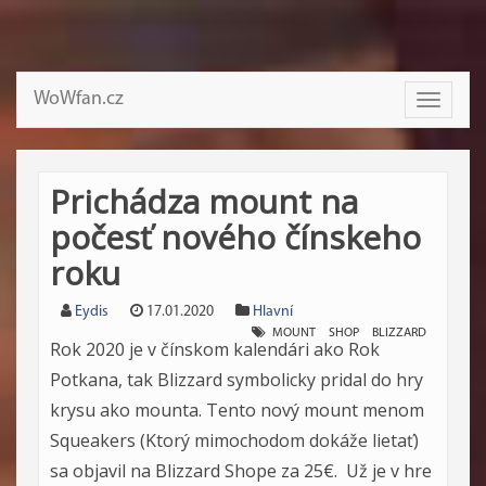
WoWfan.cz
Toggle
navigati
Prichádza mount na
počesť nového čínskeho
roku
Eydis
17.01.2020
Hlavní
MOUNT
SHOP
BLIZZARD
Rok 2020 je v čínskom kalendári ako Rok
Potkana, tak Blizzard symbolicky pridal do hry
krysu ako mounta. Tento nový mount menom
Squeakers (Ktorý mimochodom dokáže lietať)
sa objavil na Blizzard Shope za 25€. Už je v hre