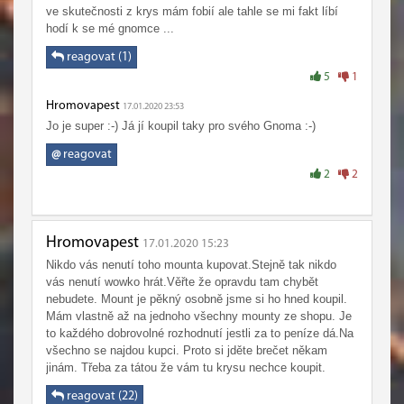
ve skutečnosti z krys mám fobií ale tahle se mi fakt líbí
hodí k se mé gnomce ...
reagovat (1)
5
1
Hromovapest
17.01.2020 23:53
Jo je super :-) Já jí koupil taky pro svého Gnoma :-)
@
reagovat
2
2
Hromovapest
17.01.2020 15:23
Nikdo vás nenutí toho mounta kupovat.Stejně tak nikdo
vás nenutí wowko hrát.Věřte že opravdu tam chybět
nebudete. Mount je pěkný osobně jsme si ho hned koupil.
Mám vlastně až na jednoho všechny mounty ze shopu. Je
to každého dobrovolné rozhodnutí jestli za to peníze dá.Na
všechno se najdou kupci. Proto si jděte brečet někam
jinám. Třeba za tátou že vám tu krysu nechce koupit.
reagovat (22)