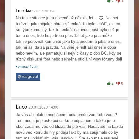
porovnávejte si pindíky.
2
3
A ve hře bacha, ať na vás z oblohy nespadne lištička na
Lockdaar
kryse, to je totiž nejčernější sen každého hrdého paladina
21.01.2020 14:26
No tahle situace je tu obecně už několik let...
Nechci
teď znít jako nějakej ohranej "tenkrát to bylo lepší", ale co
se týče komunity, tak to tenkrát opravdu lepší bylo než je
tomu dnes, kdo hraje třeba přes 13 let jako já a může
takhle porovnat komunitu jaká byla předtím a jaká je dnes,
tak mi asi dá za pravdu. Na vině je holt asi dnešní doba
nebo nevím, ale pamatuju si nejvíc časy z dob BC, kdy se
různý diskuzní fóra nebo zejména oficiální wow fórumy dali
číst. Říkám to nerad, ale z oficiálního wow forumu je
zobraziť viac
dneska toxická zóna a velkým paradoxem je to, že
nejtoxičtější je to bohužel momentálně právě v sekci
@
reagovat
Classicu, což by asi asi ne každý, včetně mně, zpočátku
2
0
pomyslel - to není opravdu nic jinýho než jeden velkej
whine fest, pomalu co každý nový téma to další stížnost.
Myslel jsem si, že co se týče toho forumu, tak to s
Classicem zlepší (že se tam aspoň bude moct dát
Luco
20.01.2020 14:00
normálně číst a zapojit se tam do diskuze), ale evidentně
Ja vás absolútne nechápem ľudia prečo vám toto vadí ?
jsem se zmýlil. Z úplnýho začátku to i šlo, ale teď je to fakt
Ten mount je proste bonus ku predplatnému takže je to
smutná komedie - napřed každej velkohubě vyřvával ono
skôr zadarmo vec od blizzardu pre vás. Nadávate na každú
slavný heslo #nochanges, jiný názory by snad někteří
novú vec ktorú do hry pridajú fakt by ma zaujímalo čo by
předtím i ukamenovali a teď to jsou spíše témata typu
tam mali pridať aby vás uspokojili. Ste ako malé urevané