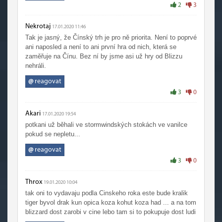
2
3
Nekrotaj
17.01.2020 11:46
Tak je jasný, že Čínský trh je pro ně priorita. Není to poprvé
ani naposled a není to ani první hra od nich, která se
zaměřuje na Čínu. Bez ní by jsme asi už hry od Blizzu
nehráli.
@
reagovat
3
0
Akari
17.01.2020 19:54
potkani už běhali ve stormwindských stokách ve vanilce
pokud se nepletu...
@
reagovat
3
0
Throx
19.01.2020 10:04
tak oni to vydavaju podla Cinskeho roka este bude kralik
tiger byvol drak kun opica koza kohut koza had ... a na tom
blizzard dost zarobi v cine lebo tam si to pokupuje dost ludi