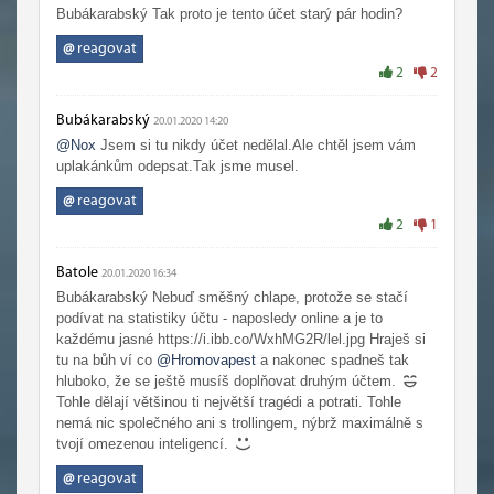
Bubákarabský Tak proto je tento účet starý pár hodin?
@
reagovat
2
2
Bubákarabský
20.01.2020 14:20
@Nox
Jsem si tu nikdy účet nedělal.Ale chtěl jsem vám
uplakánkům odepsat.Tak jsme musel.
@
reagovat
2
1
Batole
20.01.2020 16:34
Bubákarabský Nebuď směšný chlape, protože se stačí
podívat na statistiky účtu - naposledy online a je to
každému jasné https://i.ibb.co/WxhMG2R/lel.jpg Hraješ si
tu na bůh ví co
@Hromovapest
a nakonec spadneš tak
hluboko, že se ještě musíš doplňovat druhým účtem.
Tohle dělají většinou ti největší tragédi a potrati. Tohle
nemá nic společného ani s trollingem, nýbrž maximálně s
tvojí omezenou inteligencí.
@
reagovat