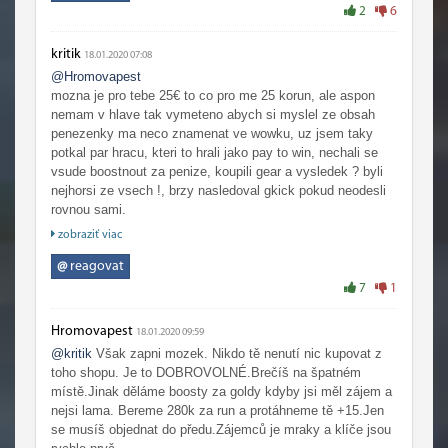
2
6
kritik
18.01.2020 07:08
@Hromovapest
mozna je pro tebe 25€ to co pro me 25 korun, ale aspon
nemam v hlave tak vymeteno abych si myslel ze obsah
penezenky ma neco znamenat ve wowku, uz jsem taky
potkal par hracu, kteri to hrali jako pay to win, nechali se
vsude boostnout za penize, koupili gear a vysledek ? byli
nejhorsi ze vsech !, brzy nasledoval gkick pokud neodesli
rovnou sami.
zobraziť viac
Muzes byt treba milionar ale pokud jsi lama tak ti to
nepomuze tak si to pak kompenzuj store mountama kdyz ti
@
reagovat
udela dobre, ale s kapitalismem to nema nic spolecnyho.
7
1
Hromovapest
18.01.2020 09:59
@kritik
Však zapni mozek. Nikdo tě nenutí nic kupovat z
toho shopu. Je to DOBROVOLNÉ.Brečíš na špatném
místě.Jinak děláme boosty za goldy kdyby jsi měl zájem a
nejsi lama. Bereme 280k za run a protáhneme tě +15.Jen
se musíš objednat do předu.Zájemců je mraky a klíče jsou