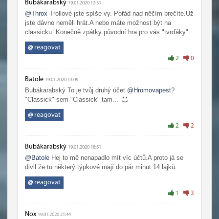
Bubákarabský
19.01.2020 12:31
@Throx
Trollové jste spíše vy. Pořád nad něčím brečíte.Už
jste dávno neměli hrát.A nebo máte možnost být na
classicku. Konečně zpátky původní hra pro vás "tvrďáky"
@
reagovat
2
0
Batole
19.01.2020 13:09
Bubákarabský To je tvůj druhý účet
@Hromovapest
?
"Classick" sem "Classick" tam...
@
reagovat
2
2
Bubákarabský
19.01.2020 18:51
@Batole
Hej to mě nenapadlo mít víc účtů.A proto já se
divil že tu některý týpkové mají do pár minut 14 lajků.
@
reagovat
1
3
Nox
19.01.2020 21:44