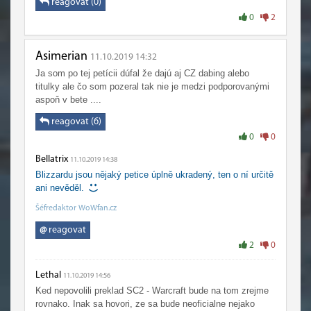
reagovat (0)
0
2
Asimerian
11.10.2019 14:32
Ja som po tej petícii dúfal že dajú aj CZ dabing alebo
titulky ale čo som pozeral tak nie je medzi podporovanými
aspoň v bete ....
reagovat (6)
0
0
Bellatrix
11.10.2019 14:38
Blizzardu jsou nějaký petice úplně ukradený, ten o ní určitě
ani nevěděl.
Šéfredaktor WoWfan.cz
@
reagovat
2
0
Lethal
11.10.2019 14:56
Ked nepovolili preklad SC2 - Warcraft bude na tom zrejme
rovnako. Inak sa hovori, ze sa bude neoficialne nejako