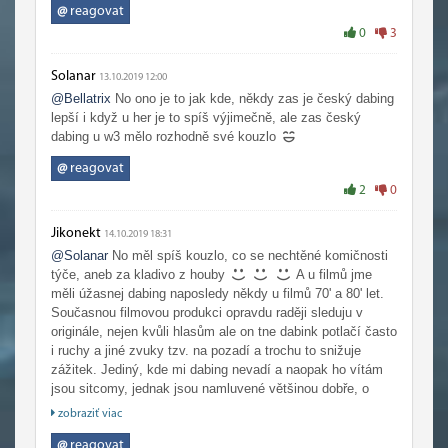
@
reagovat
0
3
Solanar
13.10.2019 12:00
@Bellatrix
No ono je to jak kde, někdy zas je český dabing
lepší i když u her je to spíš výjimečně, ale zas český
dabing u w3 mělo rozhodně své kouzlo
@
reagovat
2
0
Jikonekt
14.10.2019 18:31
@Solanar
No měl spíš kouzlo, co se nechtěné komičnosti
týče, aneb za kladivo z houby
A u filmů jme
měli úžasnej dabing naposledy někdy u filmů 70' a 80' let.
Současnou filmovou produkci opravdu raději sleduju v
originále, nejen kvůli hlasům ale on tne dabink potlačí často
i ruchy a jiné zvuky tzv. na pozadí a trochu to snižuje
zážitek. Jediný, kde mi dabing nevadí a naopak ho vítám
jsou sitcomy, jednak jsou namluvené většinou dobře, o
kvalitu zvuku v pozadí tam nikdy nejde a hlavně dialogy
zobraziť viac
bejvaj natolik kulometné, že to v originále nedávám a ani
nestíhám číst případné titulky.
@
reagovat