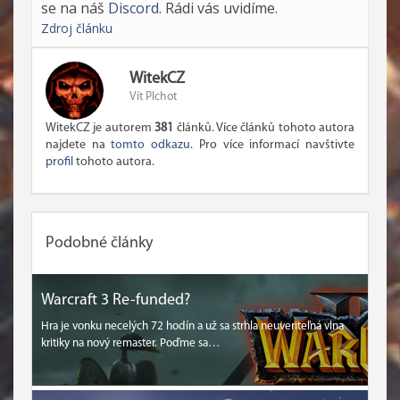
se na náš
Discord
. Rádi vás uvidíme.
Zdroj článku
WitekCZ
Vít Plchot
WitekCZ je autorem
381
článků. Více článků tohoto autora
najdete na
tomto odkazu
. Pro více informací navštivte
profil
tohoto autora.
Podobné články
Warcraft 3 Re-funded?
Hra je vonku necelých 72 hodín a už sa strhla neuveriteľná vlna
kritiky na nový remaster. Poďme sa…