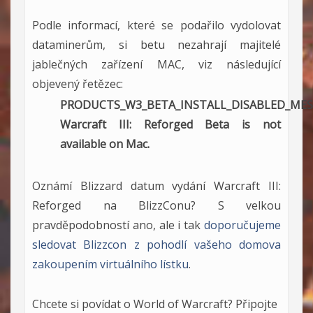
Podle informací, které se podařilo vydolovat
dataminerům, si betu nezahrají majitelé
jablečných zařízení MAC, viz následující
objevený řetězec:
PRODUCTS_W3_BETA_INSTALL_DISABLED_MES
Warcraft III: Reforged Beta is not
available on Mac.
Oznámí Blizzard datum vydání Warcraft III:
Reforged na BlizzConu? S velkou
pravděpodobností ano, ale i tak
doporučujeme
sledovat Blizzcon z pohodlí vašeho domova
zakoupením virtuálního lístku
.
Chcete si povídat o World of Warcraft? Připojte