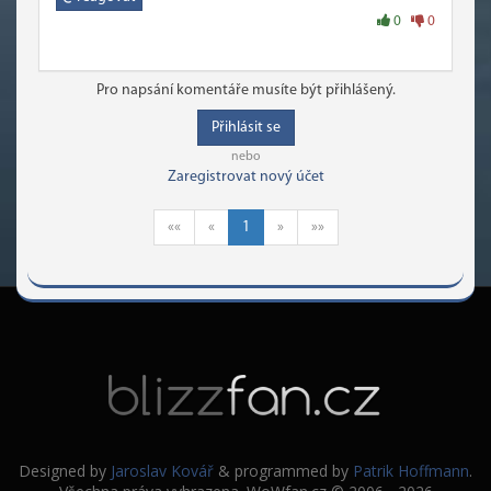
0
0
Pro napsání komentáře musíte být přihlášený.
Přihlásit se
nebo
Zaregistrovat nový účet
««
«
1
»
»»
Designed by
Jaroslav Kovář
& programmed by
Patrik Hoffmann
.