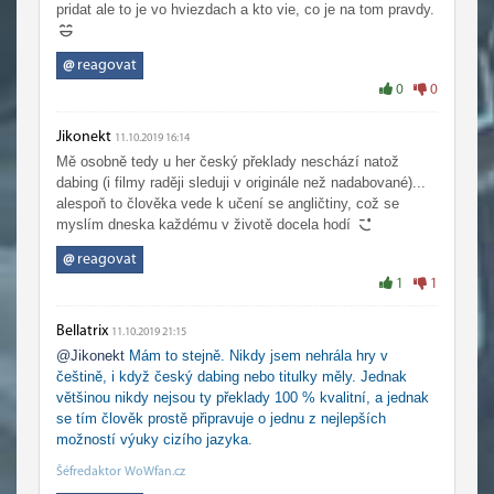
pridat ale to je vo hviezdach a kto vie, co je na tom pravdy.
@
reagovat
0
0
Jikonekt
11.10.2019 16:14
Mě osobně tedy u her český překlady neschází natož
dabing (i filmy raději sleduji v originále než nadabované)...
alespoň to člověka vede k učení se angličtiny, což se
myslím dneska každému v životě docela hodí
@
reagovat
1
1
Bellatrix
11.10.2019 21:15
@Jikonekt
Mám to stejně. Nikdy jsem nehrála hry v
češtině, i když český dabing nebo titulky měly. Jednak
většinou nikdy nejsou ty překlady 100 % kvalitní, a jednak
se tím člověk prostě připravuje o jednu z nejlepších
možností výuky cizího jazyka.
Šéfredaktor WoWfan.cz