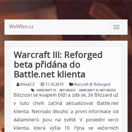
WoWfan.cz
Toggle
navigati
Warcraft III: Reforged
beta přidána do
Battle.net klienta
WitekCZ
11.10.2019
Warcraft III: Reforged
WARCRAFT III
REFORGED
WARCRAFT III: REFORGED
Blizzcon se kvapem blíží a zdá se, že Blizzard už
v tuto chvíli začíná aktualizovat Battle.net
klienta. Netrvalo dlouho a první informace od
dataminerů jsou na světě. V poslední verzi
klienta, která vyšla 10. října ve večerních