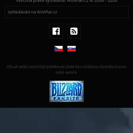
Všechna práva vyhrazena. WoWfan.cz © 2006 - 2026
Obsah webu nesmí být publikován jinde bez souhlasu vlastníka licence
nebo autora.