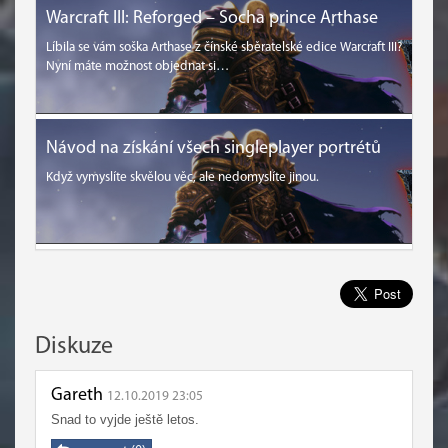
Warcraft III: Reforged – Socha prince Arthase
Líbila se vám soška Arthase z čínské sběratelské edice Warcraft III?
Nyní máte možnost objednat si…
Návod na získání všech singleplayer portrétů
Když vymyslíte skvělou věc, ale nedomyslíte jinou.
Diskuze
Gareth
12.10.2019 23:05
Snad to vyjde ještě letos.