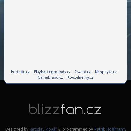
Fortnite.cz
·
Playbattlegrounds.cz
·
Gwent.cz
·
Neophyte.cz
·
Gamebrand.cz
·
Kouzelnehry.cz
Designed by
Jaroslav Kovář
& programmed by
Patrik Hoffmann
.