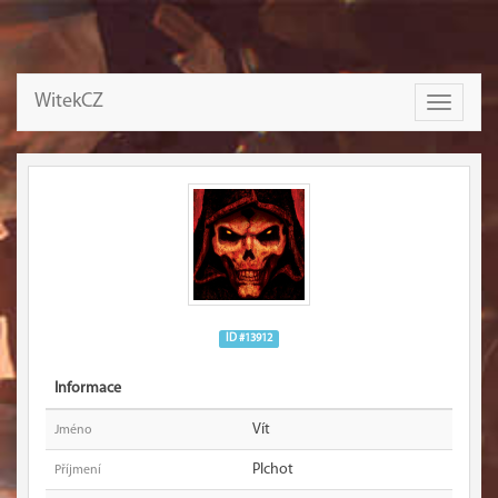
WitekCZ
Toggle
navigati
ID #13912
Informace
Vít
Jméno
Plchot
Příjmení